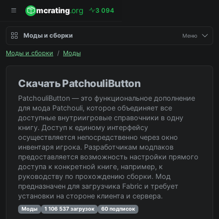
mcrating
.org
3
0
9
4
Моды и сборки
Меню
Моды и сборки
/
Моды
Скачать PatchouliButton
PatchouliButton — это функциональное дополнение
для мода Patchouli, которое объединяет все
доступные внутриигровые справочники в одну
книгу. Доступ к единому интерфейсу
осуществляется непосредственно через окно
инвентаря игрока. Разработчикам модпаков
предоставляется возможность настройки прямого
доступа к конкретной книге, например, к
руководству по прохождению сборки. Мод
предназначен для загрузчика Fabric и требует
установки на стороне клиента и сервера.
Моды
1 106 537 загрузок
60 подписок