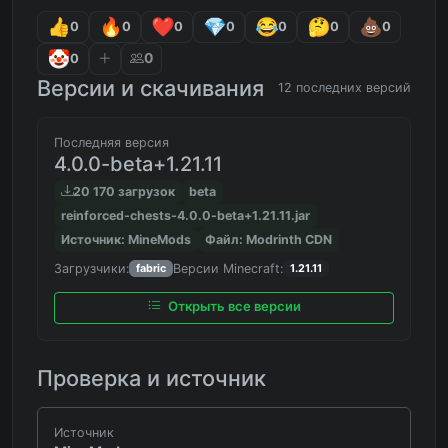
0
0
0
0
0
0
0
0
0
Версии и скачивания
12 последних версий
Последняя версия
4.0.0-beta+1.21.11
20 170 загрузок
beta
reinforced-chests-4.0.0-beta+1.21.11.jar
Источник: MineMods
Файл: Modrinth CDN
Загрузчики:
Версии Minecraft:
fabric
1.21.11
Открыть все версии
Проверка и источник
Источник