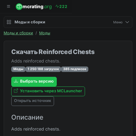
mcrating
.org
2
2
2
Моды и сборки
Меню
Моды и сборки
/
Моды
Скачать Reinforced Chests
Adds reinforced chests.
Моды
1 250 188 загрузок
385 подписок
Выбрать версию
Установить через MCLauncher
Открыть источник
Описание
Adds reinforced chests.