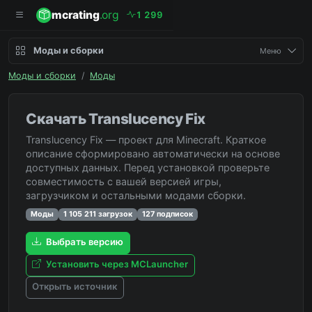
mcrating
.org
1
2
9
9
Моды и сборки
Меню
Моды и сборки
/
Моды
Скачать Translucency Fix
Translucency Fix — проект для Minecraft. Краткое
описание сформировано автоматически на основе
доступных данных. Перед установкой проверьте
совместимость с вашей версией игры,
загрузчиком и остальными модами сборки.
Моды
1 105 211 загрузок
127 подписок
Выбрать версию
Установить через MCLauncher
Открыть источник