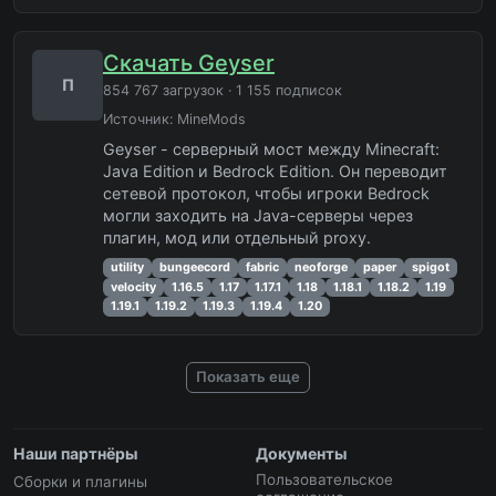
Скачать Geyser
П
854 767 загрузок · 1 155 подписок
Источник:
MineMods
Geyser - серверный мост между Minecraft:
Java Edition и Bedrock Edition. Он переводит
сетевой протокол, чтобы игроки Bedrock
могли заходить на Java-серверы через
плагин, мод или отдельный proxy.
utility
bungeecord
fabric
neoforge
paper
spigot
velocity
1.16.5
1.17
1.17.1
1.18
1.18.1
1.18.2
1.19
1.19.1
1.19.2
1.19.3
1.19.4
1.20
Показать еще
Наши партнёры
Документы
Пользовательское
Сборки и плагины