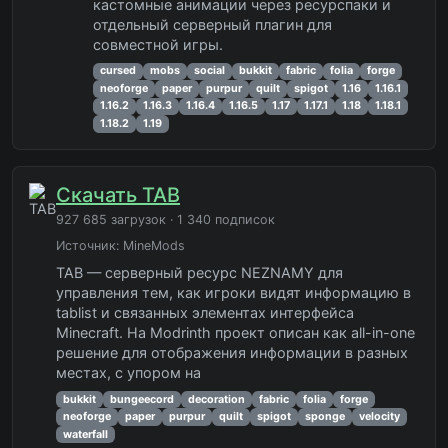
кастомные анимации через ресурспаки и
отдельный серверный плагин для
совместной игры.
cursed
mobs
social
bukkit
fabric
folia
forge
neoforge
paper
purpur
quilt
spigot
1.16
1.16.1
1.16.2
1.16.3
1.16.4
1.16.5
1.17
1.17.1
1.18
1.18.1
1.18.2
1.19
Скачать TAB
927 685 загрузок · 1 340 подписок
Источник:
MineMods
TAB — серверный ресурс NEZNAMY для
управления тем, как игроки видят информацию в
tablist и связанных элементах интерфейса
Minecraft. На Modrinth проект описан как all-in-one
решение для отображения информации в разных
местах, с упором на
bukkit
bungeecord
decoration
fabric
folia
forge
neoforge
paper
purpur
quilt
spigot
sponge
velocity
waterfall