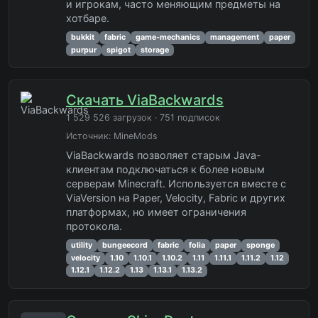
и игрокам, часто меняющим предметы на
хотбаре.
bukkit
fabric
game-mechanics
management
paper
purpur
spigot
storage
Скачать ViaBackwards
1 529 526 загрузок · 751 подписок
Источник:
MineMods
ViaBackwards позволяет старым Java-
клиентам подключаться к более новым
серверам Minecraft. Используется вместе с
ViaVersion на Paper, Velocity, Fabric и других
платформах, но имеет ограничения
протокола.
utility
bungeecord
fabric
folia
paper
sponge
velocity
1.10
1.10.1
1.10.2
1.11
1.11.1
1.11.2
1.12
1.12.1
1.12.2
1.13
1.13.1
1.13.2