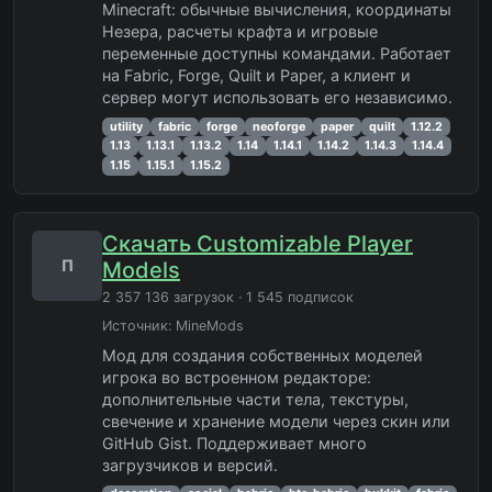
Minecraft: обычные вычисления, координаты
Незера, расчеты крафта и игровые
переменные доступны командами. Работает
на Fabric, Forge, Quilt и Paper, а клиент и
сервер могут использовать его независимо.
utility
fabric
forge
neoforge
paper
quilt
1.12.2
1.13
1.13.1
1.13.2
1.14
1.14.1
1.14.2
1.14.3
1.14.4
1.15
1.15.1
1.15.2
Скачать Customizable Player
П
Models
2 357 136 загрузок · 1 545 подписок
Источник:
MineMods
Мод для создания собственных моделей
игрока во встроенном редакторе:
дополнительные части тела, текстуры,
свечение и хранение модели через скин или
GitHub Gist. Поддерживает много
загрузчиков и версий.