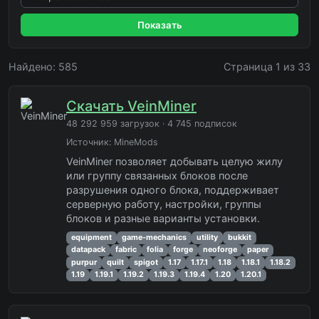
Показать
Найдено: 585
Страница 1 из 33
Скачать VeinMiner
48 292 959 загрузок · 4 745 подписок
Источник:
MineMods
VeinMiner позволяет добывать целую жилу
или группу связанных блоков после
разрушения одного блока, поддерживает
серверную работу, настройки, группы
блоков и разные варианты установки.
equipment
game-mechanics
utility
bukkit
datapack
fabric
folia
forge
neoforge
paper
purpur
quilt
spigot
1.17
1.17.1
1.18
1.18.1
1.18.2
1.19
1.19.1
1.19.2
1.19.3
1.19.4
1.20
1.20.1