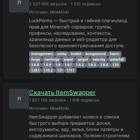
П
2 037 406 загрузок · 1 510 подписок
Источник:
MineMods
LuckPerms — быстрый и гибкий плагин/мод
прав для Minecraft-серверов: группы,
префиксы, наследование, контексты,
хранилища данных и веб-редактор для
безопасного администрирования доступа.
management
utility
bukkit
bungeecord
fabric
forge
neoforge
paper
spigot
velocity
waterfall
1.8.8
1.8.9
1.9
1.9.1
1.9.2
1.9.3
1.9.4
1.10
1.10.1
1.10.2
1.11
1.11.1
Скачать ItemSwapper
П
1 827 156 загрузок · 1 918 подписок
Источник:
MineMods
ItemSwapper добавляет колесо и списки
быстрого выбора предметов: доски,
инструменты, еду, зелья, блоки палитры и
содержимое шалкеров. Полезен строителям