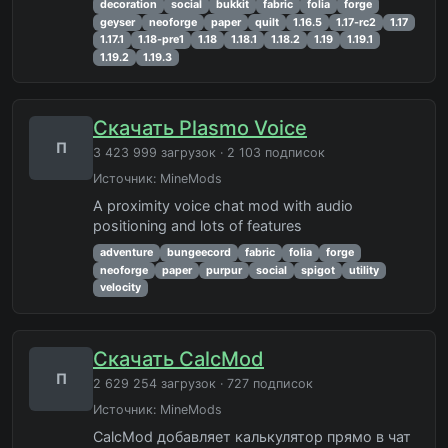
decoration
social
bukkit
fabric
folia
forge
geyser
neoforge
paper
quilt
1.16.5
1.17-rc2
1.17
1.17.1
1.18-pre1
1.18
1.18.1
1.18.2
1.19
1.19.1
1.19.2
1.19.3
Скачать Plasmo Voice
П
3 423 999 загрузок · 2 103 подписок
Источник:
MineMods
A proximity voice chat mod with audio
positioning and lots of features
adventure
bungeecord
fabric
folia
forge
neoforge
paper
purpur
social
spigot
utility
velocity
Скачать CalcMod
П
2 629 254 загрузок · 727 подписок
Источник:
MineMods
CalcMod добавляет калькулятор прямо в чат