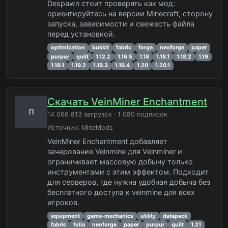
Despawn стоит проверять как мод:
ориентируйтесь на версии Minecraft, сторону
запуска, зависимости и свежесть файла
перед установкой.
optimization
bukkit
fabric
forge
neoforge
paper
purpur
quilt
1.12.2
1.16.5
1.18
1.18.1
1.18.2
1.19
1.19.1
1.19.2
1.19.3
1.19.4
1.20
1.20.1
Скачать VeinMiner Enchantment
П
14 066 813 загрузок · 1 080 подписок
Источник:
MineMods
VeinMiner Enchantment добавляет
зачарование Veinmine для Veinminer и
ограничивает массовую добычу только
инструментами с этим эффектом. Подходит
для серверов, где нужна удобная добыча без
бесплатного доступа к veinmine для всех
игроков.
equipment
game-mechanics
utility
datapack
fabric
folia
neoforge
paper
purpur
quilt
1.21