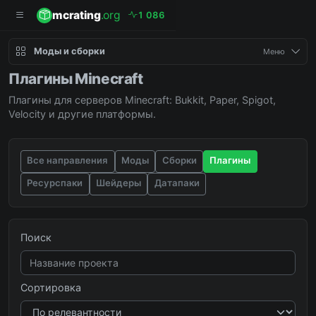
mcrating
.org
1
0
8
6
Моды и сборки
Меню
Плагины Minecraft
Плагины для серверов Minecraft: Bukkit, Paper, Spigot,
Velocity и другие платформы.
Все направления
Моды
Сборки
Плагины
Ресурспаки
Шейдеры
Датапаки
Поиск
Сортировка