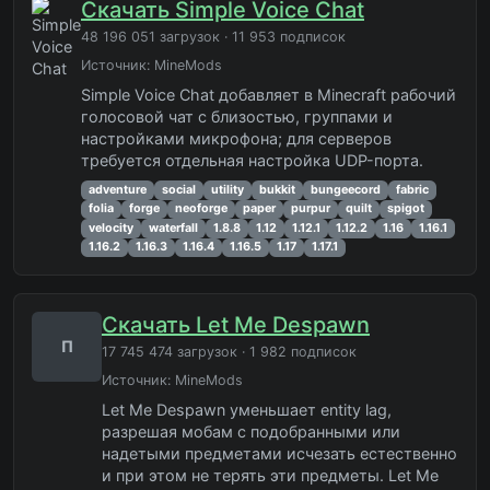
Скачать Simple Voice Chat
48 196 051 загрузок · 11 953 подписок
Источник:
MineMods
Simple Voice Chat добавляет в Minecraft рабочий
голосовой чат с близостью, группами и
настройками микрофона; для серверов
требуется отдельная настройка UDP-порта.
adventure
social
utility
bukkit
bungeecord
fabric
folia
forge
neoforge
paper
purpur
quilt
spigot
velocity
waterfall
1.8.8
1.12
1.12.1
1.12.2
1.16
1.16.1
1.16.2
1.16.3
1.16.4
1.16.5
1.17
1.17.1
Скачать Let Me Despawn
П
17 745 474 загрузок · 1 982 подписок
Источник:
MineMods
Let Me Despawn уменьшает entity lag,
разрешая мобам с подобранными или
надетыми предметами исчезать естественно
и при этом не терять эти предметы. Let Me