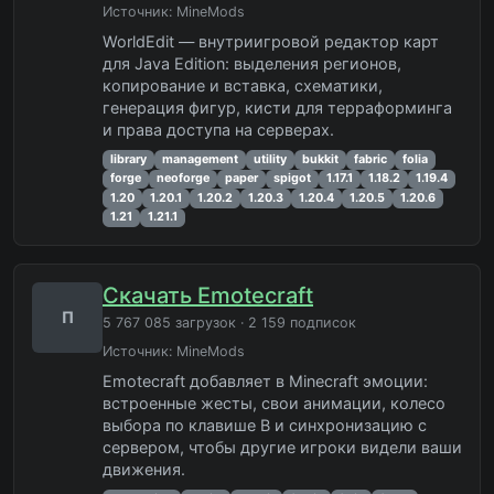
Источник:
MineMods
WorldEdit — внутриигровой редактор карт
для Java Edition: выделения регионов,
копирование и вставка, схематики,
генерация фигур, кисти для терраформинга
и права доступа на серверах.
library
management
utility
bukkit
fabric
folia
forge
neoforge
paper
spigot
1.17.1
1.18.2
1.19.4
1.20
1.20.1
1.20.2
1.20.3
1.20.4
1.20.5
1.20.6
1.21
1.21.1
Скачать Emotecraft
П
5 767 085 загрузок · 2 159 подписок
Источник:
MineMods
Emotecraft добавляет в Minecraft эмоции:
встроенные жесты, свои анимации, колесо
выбора по клавише B и синхронизацию с
сервером, чтобы другие игроки видели ваши
движения.