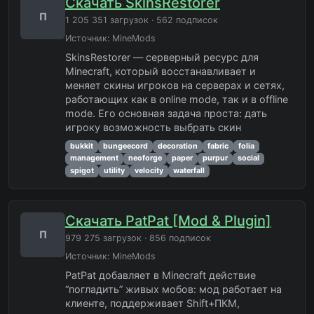
Скачать SkinsRestorer
П
1 205 351 загрузок · 562 подписок
Источник:
MineMods
SkinsRestorer — серверный ресурс для
Minecraft, который восстанавливает и
меняет скины игроков на серверах и сетях,
работающих как в online mode, так и в offline
mode. Его основная задача проста: дать
игроку возможность выбрать скин
bukkit
bungeecord
decoration
fabric
folia
management
neoforge
paper
purpur
social
spigot
utility
velocity
waterfall
Скачать PatPat [Mod & Plugin]
П
979 275 загрузок · 856 подписок
Источник:
MineMods
PatPat добавляет в Minecraft действие
“погладить” живых мобов: мод работает на
клиенте, поддерживает Shift+ПКМ,