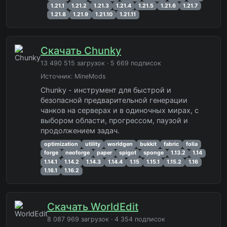
1.21.1
1.21.2
1.21.3
1.21.4
1.21.5
1.21.6
1.21.7
1.21.8
1.21.9
1.21.10
1.21.11
Скачать Chunky
13 490 515 загрузок · 5 669 подписок
Источник:
MineMods
Chunky - инструмент для быстрой и
безопасной предварительной генерации
чанков на серверах и в одиночных мирах, с
выбором области, прогрессом, паузой и
продолжением задач.
optimization
utility
worldgen
bukkit
fabric
folia
forge
neoforge
paper
spigot
sponge
1.13.2
1.14
1.14.1
1.14.2
1.14.3
1.14.4
1.15
1.15.1
1.15.2
1.16
1.16.1
1.16.2
Скачать WorldEdit
8 087 969 загрузок · 4 354 подписок