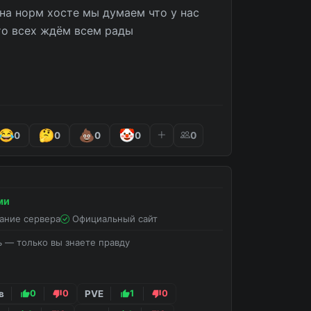
а норм хосте мы думаем что у нас 
 всех ждём всем рады

0
0
0
0
0
ми
ание сервера
Официальный сайт
ь — только вы знаете правду
в
0
0
PVE
1
0