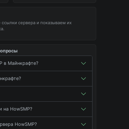
 ссылки сервера и показываем их
а.
вопросы
P в Майнкрафте?
йнкрафте?
ти на HowSMP?
ервера HowSMP?