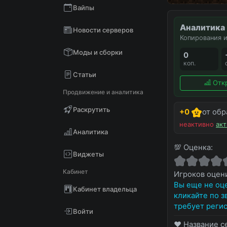
Вайпы
Аналитика
Новости серверов
Копирования и
Моды и сборки
0
коп.
Статьи
Отк
Продвижение и аналитика
Раскрутить
+0
от обр
неактивно
акт
Аналитика
💯 Оценка:
Виджеты
Кабинет
Игроков оце
Вы еще не оце
Кабинет владельца
кликайте по з
требует регис
Войти
❤️ Название с