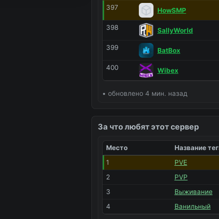
397
HowSMP
398
SallyWorld
399
BatBox
400
Wibex
• обновлено 4 мин. назад
За что любят этот сервер
Место
Название тег
1
PVE
2
PVP
3
Выживание
4
Ванильный