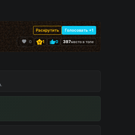
Раскрутить
Голосовать +1
0
1
0
397
место в топе
.
айн