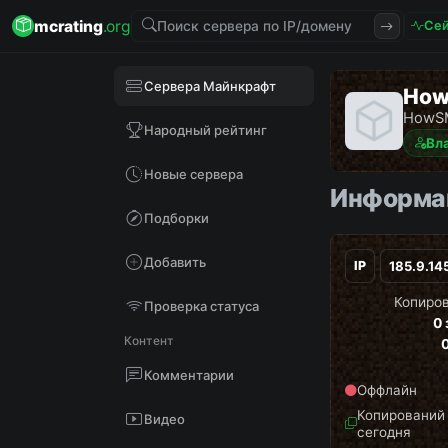
mcrating
.org
Сей
Сервера Майнкрафт
Ho
HowSM
Народный рейтинг
Вл
Новые сервера
Информац
Подборки
Добавить
IP
Копиров
Проверка статуса
0
Контент
Комментарии
Оффлайн
Копирований 
Видео
сегодня