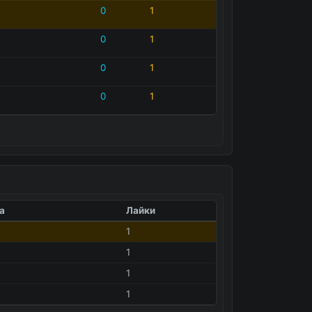
0
1
0
1
0
1
0
1
а
Лайки
1
1
1
1