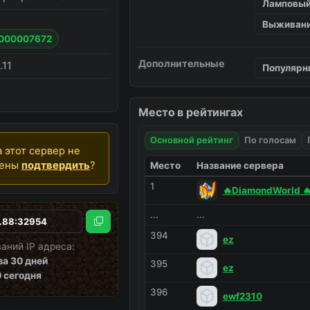
Ламповы
Выживан
#000007672
Дополнительные
.11
Популярн
Место в рейтингах
Основной рейтинг
По голосам
 этот сервер не
дены
подтвердить
?
Место
Название сервера
1
🔥DiamondWorld 🔥
...
...
Скопировать
394
ez
аний IP адреса:
за 30 дней
395
ez
0
сегодня
396
ewf2310