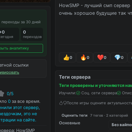
HowSMP - лучший смп сервер н
очень хорошое будущие так что
 переходы за 30 дней
+0
0
сегодня
переходов
рыть аналитику
0
0
0
0
атной ссылки
ивировать
Теги сервера
Теги проверены и уточняются на
Изучили:
Соц. сети сервера
Опис
0
/
5
нило
0
за все время.
После игры оцените актуальност
нили этот сервер,
вездочкам, это не
Оценить теги
7 тегов · 2 категорий
трации на сайте.
Основные
Без вайпо
ервера:
HowSMP