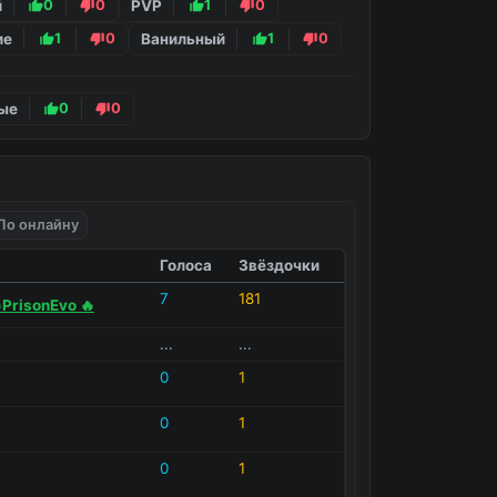
й
0
0
PVP
1
0
ие
1
0
Ванильный
1
0
ые
0
0
По онлайну
Голоса
Звёздочки
7
181
PrisonEvo 🔥
...
...
0
1
0
1
0
1