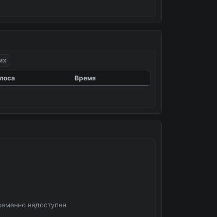
их
лоса
Время
ременно недоступен