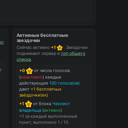
Активные бесплатные
звездочки
оп
Сейчас активно
+1
. Звездочки
поднимают сервер в
топ общего
списка
.
?
+0
от числа голосов
(
неактивно
) каждые
действующие
100 голоса(ов)
дают
+1 бесплатных
звёздочки(ек)
+1
от блока
Чеклист
владельца
(
активно
)
+1 за каждый выполненный
пункт, выполнено 1 / 10.