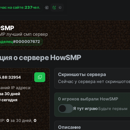
час на сайте:
2
3
7
чел.
wSMP
P лучший смп сервер
аделец
#000007672
ия о сервере HowSMP
Скриншоты сервера
Скопировать
Сейчас у сервера нет скриншотов
аний IP адреса:
за 30 дней
0 игроков выбрали HowSMP
вайпы
новости
снова онл
0
сегодня
Я тут играю
Будьте первым
IP:
0
за 30 дней,
0
Описание