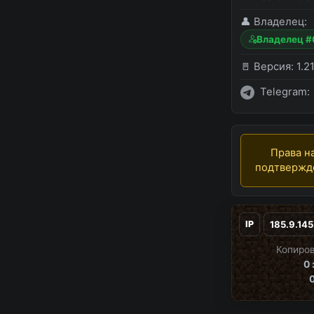
👤 Владелец:
Владелец 
🚪 Версия:
1.21
Telegram:
Права на
подтверж
IP
Копиров
0