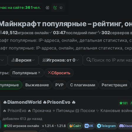
час на сайте:
3
6
1
чел.
Майнкрафт популярные – рейтинг, он
49,512
03:47
302
игроков онлайн
последний пинг
серверов в
афт популярные: IP-адреса, онлайн, детальная статистика,
фт популярные: IP-адреса, онлайн, детальная статистика, с
е
Версия
Игроков: от 0
тры:
Популярные
Сбросить
пулярные
Выживание
PVP
С плагинами
Регистрация
🔥DiamondWorld 🔥PrisonEvo 🔥
181
🔥 PrisonEvo 🔥 Прокачка ⭐ Питомцы 🐹 Посохи ✨ Клановые вой
добавлен 613 дн назад
120 игроков онлайн
v 1.21.4 - 1.21.8
Сайт
VK
Telegram
Disc