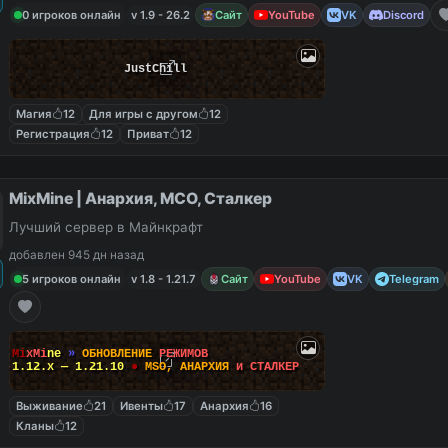
0 игроков онлайн
v 1.9 - 26.2
Сайт
YouTube
VK
Discord
JustChill
Магия
12
Для игры с другом
12
Регистрация
12
Приват
12
MixMine | Анархия, МСО, Сталкер
Лучший сервер в Майнкрафт
добавлен 945 дн назад
5 игроков онлайн
v 1.8 - 1.21.7
Сайт
YouTube
VK
Telegram
M
i
x
M
i
n
e
»
О
Б
Н
О
В
Л
Е
Н
И
Е
Р
Е
Ж
И
М
О
В
1.12.x — 1.21.10
●
M
S
O
,
А
Н
А
Р
Х
И
Я
и
С
Т
А
Л
К
Е
Р
Выживание
21
Ивенты
17
Анархия
16
Кланы
12