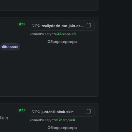
12
reallydorld.mc-join.org:30186
PC
32
0
копий IP
в августе
сегодня
Обзор сервера
Discord
12
justchill.okak.skin
PC
Вход
12
0
копий IP
в августе
сегодня
Обзор сервера