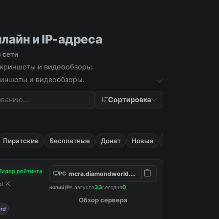
лайн и IP-адреса
 сети
 скриншоты и видеообзоры.
криншоты и видеообзоры.
Сортировка
Пиратские
Бесплатные
Донат
Новые
Приват
Лидер рейтинга
mcra.diamondworld.pro
PC
ны ⚔
33
0
копий IP
в августе
сегодня
Обзор сервера
ord