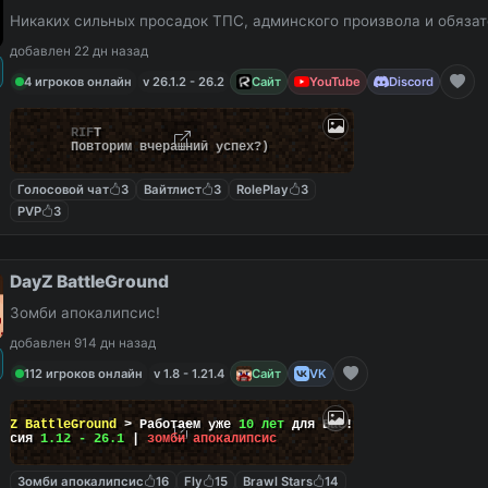
Никаких сильных просадок ТПС, админского произвола и обязат
добавлен 22 дн назад
4 игроков онлайн
v 26.1.2 - 26.2
Сайт
YouTube
Discord
R
I
F
T
Повторим вчерашний успех?)
Голосовой чат
3
Вайтлист
3
RolePlay
3
PVP
3
DayZ BattleGround
Зомби апокалипсис!
добавлен 914 дн назад
112 игроков онлайн
v 1.8 - 1.21.4
Сайт
VK
ayZ BattleGround
> Работаем уже
10 лет
для Вас!
ерсия
1.12 - 26.1
|
зомби апокалипсис
Зомби апокалипсис
16
Fly
15
Brawl Stars
14