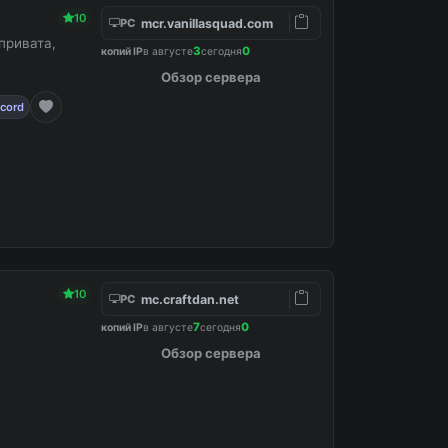
10
mcr.vanillasquad.com
PC
привата,
3
0
копий IP
в августе
сегодня
Обзор сервера
scord
10
mc.craftdan.net
PC
⤾
7
0
копий IP
в августе
сегодня
Обзор сервера