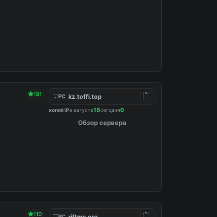
181
kz.toffi.top
PC
18
0
копий IP
в августе
сегодня
Обзор сервера
110
riftmc.org
PC