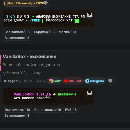
Вайп
29 сентября 2026
|
|
ＳＫＹ
ＢＡＲＳ
»
АНАРХИЯ ВЫЖИВАНИЕ ГТА РП
|
|
|
██
ВСЕМ ДОНАТ
-
/FREE
▌
ГОЛОСОВОЙ ЧАТ
██
Без вайпов
15
Хардкор
13
Магия
10
Выживание
8
VanillaBox - выживание
Ванила без вайпов и донатов
добавлен 912 дн назад
Оффлайн
v 1.20 - 26.1.2
Сайт
YouTube
Telegram
VanillaBox
1.21.11
🔥
выживание
без вайпов лампово
Экономика
10
С плагинами
9
PVE
8
Выживание
8