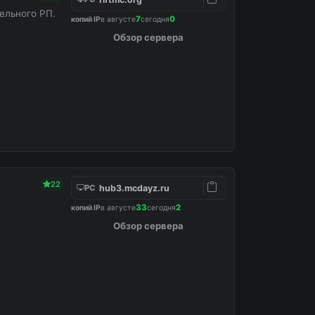
ельного РП.
7
0
копий IP
в августе
сегодня
Обзор сервера
22
hub3.mcdayz.ru
PC
33
2
копий IP
в августе
сегодня
Обзор сервера