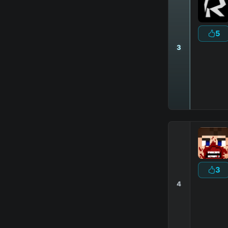
5
3
3
4
D
В