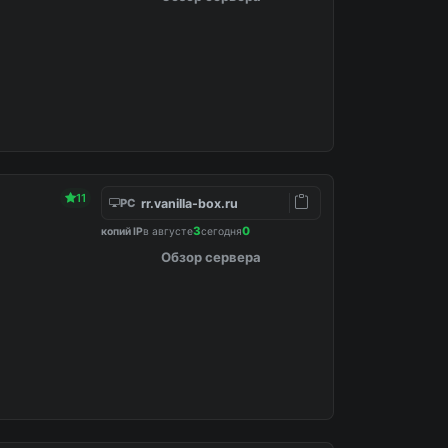
11
rr.vanilla-box.ru
PC
3
0
копий IP
в августе
сегодня
Обзор сервера