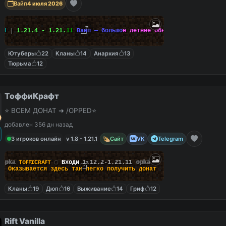
Вайп
4 июля 2026
l
d
|
1
.
2
1
.
4
-
1
.
2
1
.
1
1
В
а
й
п
—
б
о
л
ь
ш
о
е
л
е
т
н
е
е
о
б
н
о
в
л
е
н
и
е
!
Ютуберы
22
Кланы
14
Анархия
13
Тюрьма
12
ТоффиКрафт
⭐ ВСЕМ ДОНАТ ➜ /OPPED⭐
добавлен 356 дн назад
3 игроков онлайн
v 1.8 - 1.21.1
Сайт
VK
Telegram
opka
TᴏꜰꜰɪCʀᴀꜰᴛ
▢
Входи
1.12.2-1.21.11
opka
❯ Оказывается здесь
так легко
получить донат
Кланы
19
Дюп
16
Выживание
14
Гриф
12
Rift Vanilla