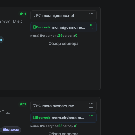
11
mcr.migosmc.net
PC
нархия, MSO
mcr.migosmc.net:19132
Bedrock
29
0
копий IP
в августе
сегодня
m
Обзор сервера
11
mcra.skybars.me
PC
МП 💻
mcra.skybars.me:19132
Bedrock
23
0
копий IP
в августе
сегодня
Discord
Обзор сервера