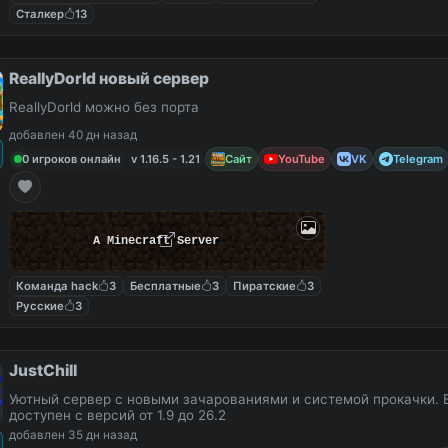
Сталкер
13
ReallyDorld новый сервер
ReallyDorld можно без порта
добавлен 40 дн назад
0 игроков онлайн
v 1.16.5 - 1.21
Сайт
YouTube
VK
Telegram
A Minecraft Server
Команда hack
3
Бесплатные
3
Пиратские
3
Русские
3
JustChill
Уютный сервер с новыми зачарованиями и системой прокачки. 
доступен с версий от 1.9 до 26.2
добавлен 35 дн назад