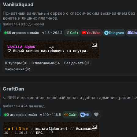
VanillaSquad
Приватный ванильный сервер с классическим выживанием без 
доната и лишних плагинов.
добавлен 936 дн назад
55 игроков онлайн
v 1.8 - 26.1.2
Сайт
YouTube
Telegram
Di
V
A
N
I
L
L
A
S
Q
U
A
D
🤍
Б
е
л
ы
й
с
п
и
с
о
к
н
а
с
т
р
о
е
н
и
я
:
т
ы
в
н
у
т
р
и
.
Ютуберы
6
С плагинами
4
Без доната
2
Экономика
2
CraftDan
⤿ RPG и выживание, дешёвый донат и добрая администрация! 
добавлен 424 дн назад
0 игроков онлайн
v 1.10 - 1.16.5
Сайт
VK
ＣｒａｆｔＤａｎ
»
mc.craftdan.net
//
Выживание
1.10 - 1.16.5
//
RPG