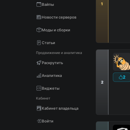
1
Вайпы
Новости серверов
D
i
a
m
o
n
d
W
o
r
Моды и сборки
Статьи
Продвижение и аналитика
Раскрутить
Аналитика
2
2
Виджеты
Кабинет
Кабинет владельца
Войти