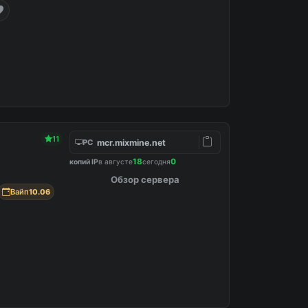
11
mcr.mixmine.net
PC
18
0
копий IP
в августе
сегодня
Обзор сервера
Вайп
10.06