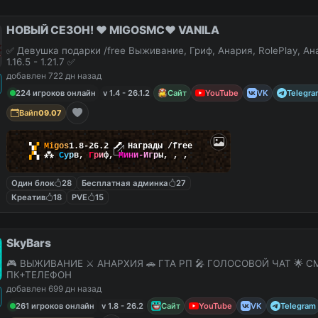
НОВЫЙ СЕЗОН! ❤️ MIGOSMC❤️ VANILA
✅ Девушка подарки /free Выживание, Гриф, Анария, RolePlay, А
1.16.5 - 1.21.7 ✅
добавлен 722 дн назад
224 игроков онлайн
v 1.4 - 26.1.2
Сайт
YouTube
VK
Telegra
Вайп
09.07
▚
▞
M
i
g
o
s
1.8-26.2
🗡
Награды /free
▞
▚
⁂
С
у
р
в
,
Г
р
и
ф
,
М
и
н
и
-
И
г
р
ы
,
,
,
Один блок
28
Бесплатная админка
27
Креатив
18
PVE
15
SkyBars
🎮 ВЫЖИВАНИЕ ⚔️ АНАРХИЯ 🚗 ГТА РП 🎤 ГОЛОСОВОЙ ЧАТ 🌟 С
ПК+ТЕЛЕФОН
добавлен 699 дн назад
261 игроков онлайн
v 1.8 - 26.2
Сайт
YouTube
VK
Telegram