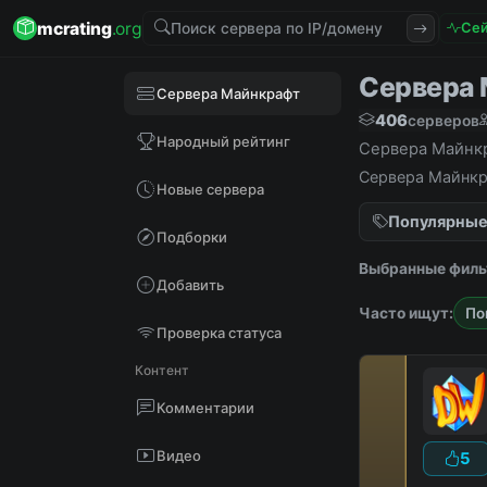
mcrating
.org
Сей
Сервера 
Сервера Майнкрафт
406
серверов
Народный рейтинг
Сервера Майнкр
Сервера Майнкра
Новые сервера
Популярны
Подборки
Выбранные филь
Добавить
Часто ищут:
По
Проверка статуса
Контент
Комментарии
Видео
5