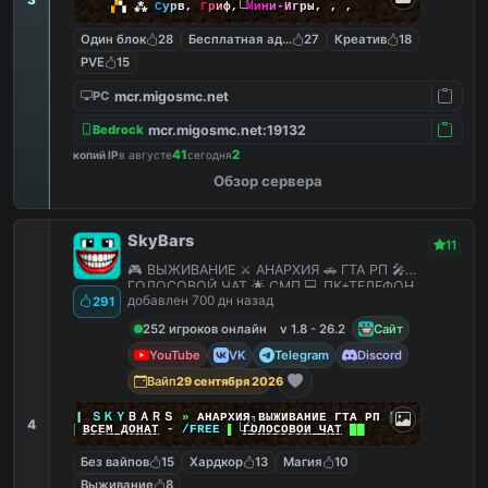
▞
▚
⁂
С
у
р
в
,
Г
р
и
ф
,
М
и
н
и
-
И
г
р
ы
,
,
,
Один блок
28
Бесплатная админка
27
Креатив
18
PVE
15
mcr.migosmc.net
PC
mcr.migosmc.net:19132
Bedrock
41
2
копий IP
в августе
сегодня
Обзор сервера
SkyBars
11
🎮 ВЫЖИВАНИЕ ⚔️ АНАРХИЯ 🚗 ГТА РП 🎤
ГОЛОСОВОЙ ЧАТ 🌟 СМП 💻 ПК+ТЕЛЕФОН
добавлен 700 дн назад
291
252 игроков онлайн
v 1.8 - 26.2
Сайт
YouTube
VK
Telegram
Discord
Вайп
29 сентября 2026
|
|
|
ＳＫＹ
ＢＡＲＳ
»
АНАРХИЯ ВЫЖИВАНИЕ ГТА РП
|
|
|
4
██
ВСЕМ ДОНАТ
-
/FREE
▌
ГОЛОСОВОЙ ЧАТ
██
Без вайпов
15
Хардкор
13
Магия
10
Выживание
8