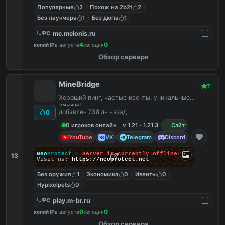
Популярные
2
Похож на 2b2t
2
Без лаунчера
1
Без дюпа
1
mc.melonis.ru
PC
4
0
копий IP
в августе
сегодня
Обзор сервера
MineBridge
7
Хороший пинг, частые ивенты, уникальные
данжы!
добавлен 738 дн назад
0
0 игроков онлайн
v 1.21 - 1.21.3
Сайт
YouTube
VK
Telegram
Discord
Neo
Protect
>
Server is currently offline!
13
Visit us:
https://neoprotect.net
Без оружия
1
Экономика
0
Ивенты
0
Hypixelpets
0
play.m-br.ru
PC
0
0
копий IP
в августе
сегодня
Обзор сервера