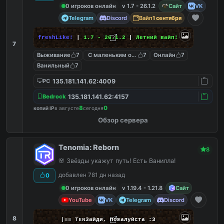
0 игроков онлайн
v 1.7 - 26.1.2
Сайт
VK
Telegram
Discord
Вайп
1 сентября
freshLike!
|
1.7 - 26.1.2
|
Летний вайп!
7
Выживание
7
С маленьким онлайном
7
Онлайн
7
Ванильный
7
135.181.141.62:4009
PC
135.181.141.62:4157
Bedrock
8
0
копий IP
в августе
сегодня
Обзор сервера
Tenomia: Reborn
8
🌸 Звёзды укажут путь! Есть Ванилла!
добавлен 781 дн назад
0
0 игроков онлайн
v 1.19.4 - 1.21.8
Сайт
YouTube
VK
Telegram
Discord
8
|
≡
≡
T
ᴇ
ɴ
Зайди, пожалуйста :3