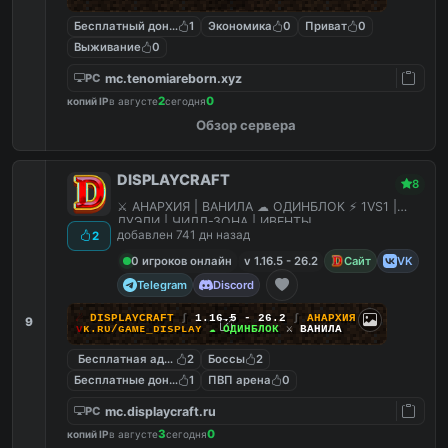
Бесплатный донат
1
Экономика
0
Приват
0
Выживание
0
mc.tenomiareborn.xyz
PC
2
0
копий IP
в августе
сегодня
Обзор сервера
DISPLAYCRAFT
8
⚔ АНАРХИЯ | ВАНИЛА ☁ ОДИНБЛОК ⚡ 1VS1 |
ДУЭЛИ | ЧИЛЛ-ЗОНА | ИВЕНТЫ
добавлен 741 дн назад
2
0 игроков онлайн
v 1.16.5 - 26.2
Сайт
VK
Telegram
Discord
☄
D
I
S
P
L
A
Y
C
R
A
F
T
∫
1.16.5 - 26.2
∫
АНАРХИЯ
9
ᴠ
ᴋ
.
ʀ
ᴜ
/
ɢ
ᴀ
ᴍ
ᴇ
_
ᴅ
ɪ
ѕ
ᴘ
ʟ
ᴀ
ʏ
☁ ОДИНБЛОК
⚔ ВАНИЛА
Бесплатная админка
2
Боссы
2
Бесплатные донат кейсы
1
ПВП арена
0
mc.displaycraft.ru
PC
3
0
копий IP
в августе
сегодня