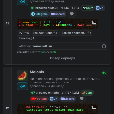
добавлен 809 дн назад
0
1 игроков онлайн
v 1.16 - 1.21.4
Сайт
VK
Telegram
Discord
➤
ᴢᴏɴᴇ
ᴄʀᴀꜰᴛ
|
1
.
1
6
→
1
.
2
1
+
11
☠
☠
☠
С
Т
А
Л
К
Е
Р
●
D
A
Y
Z
●
А
Т
М
О
С
Ф
Е
Р
А
●
В
А
Й
Б
☠
☠
☠
PVP
5
Без лаунчера
4
Зомби апокалипсис
4
Квесты
4
mc.zonecraft.su
PC
13
0
копий IP
в августе
сегодня
Обзор сервера
Melonis
7
Никаких банов, приватов и донатов. Только
анархия, только хардкор
добавлен 784 дн назад
0
7 игроков онлайн
v 1.19 - 1.21.1
Сайт
YouTube
VK
Discord
melonis.ru
¹⋅¹⁹
⁻
¹⋅²¹⋅¹¹
12
Citrullus totus melior quam pars