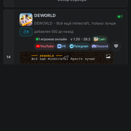
DEWORLD
7
DEWORLD - Всё ещё minecraft, только лучше
добавлен 592 дн назад
1
1 игроков онлайн
v 1.20 - 26.2
Сайт
YouTube
VK
Telegram
Discord
╍
╍
╍
ᴅ
ᴇ
ᴡ
ᴏ
ʀ
ʟ
ᴅ
╍
╍
╍
14
В
с
ё
е
щ
ё
M
i
n
e
c
r
a
f
t
.
П
р
о
с
т
о
л
у
ч
ш
е
Квесты
3
Команда hack
3
Кейсы
3
Донат
2
mc.deworld.su
PC
3
0
копий IP
в августе
сегодня
Обзор сервера
FGY
7
Вечная карта построек в выживании. Сократ в
массыЙ
добавлен 445 дн назад
0