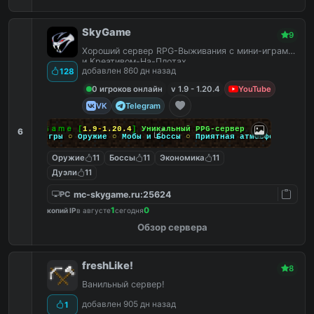
SkyGame
9
Хороший сервер RPG-Выживания с мини-играми
и Креативом-На-Плотах.
добавлен 860 дн назад
128
0 игроков онлайн
v 1.9 - 1.20.4
YouTube
VK
Telegram
Ｓｋｙ
Ｇａｍｅ
[
1.9
-
1.20.4
]
Уникальный PPG-сервер
6
Мини-игры
○
Оружие
○
Мобы и Боссы
○
Приятная атмосфера
Оружие
11
Боссы
11
Экономика
11
Дуэли
11
mc-skygame.ru:25624
PC
1
0
копий IP
в августе
сегодня
Обзор сервера
freshLike!
8
Ванильный сервер!
добавлен 905 дн назад
1