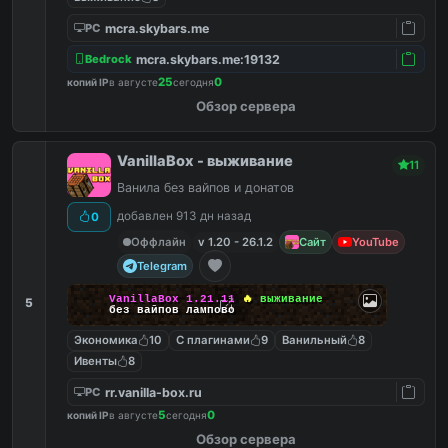
mcra.skybars.me
PC
mcra.skybars.me:19132
Bedrock
25
0
копий IP
в августе
сегодня
Обзор сервера
VanillaBox - выживание
11
Ванила без вайпов и донатов
добавлен 913 дн назад
0
Оффлайн
v 1.20 - 26.1.2
Сайт
YouTube
Telegram
VanillaBox
1.21.11
🔥
выживание
5
без вайпов лампово
Экономика
10
С плагинами
9
Ванильный
8
Ивенты
8
rr.vanilla-box.ru
PC
5
0
копий IP
в августе
сегодня
Обзор сервера