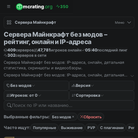
mcrating
.org
3
5
0
Сервера Майнкрафт
Меню
Сервера Майнкрафт без модов –
рейтинг, онлайн и IP-адреса
409
47,781
05:40
серверов
игроков онлайн
последний пинг
302
серверов в сети
Сервера Майнкрафт без модов: IP-адреса, онлайн, детальная
статистика, скриншоты и видеообзоры.
Сервера Майнкрафт без модов: IP-адреса, онлайн, детальная
статистика, скриншоты и видеообзоры.
Без модов
Версия
Игроков: от 0
Сортировка
Выбранные фильтры:
Без модов
Сбросить
Часто ищут:
Популярные
Выживание
PVP
С плагинами
Реги