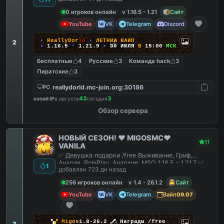
0 игроков онлайн
v 1.16.5 - 1.21
Сайт
YouTube
VK
Telegram
Discord
•
R
e
a
l
l
y
D
o
r
l
d
•
Л
Е
Т
Н
И
Й
В
А
Й
П
2
•
1.16.5
➧
1.21.9
•
30 ИЮЛЯ
В
15:00
МСК
Бесплатные
4
Русские
3
Команда hack
3
Пиратские
3
reallydorld.mc-join.org:30186
PC
43
3
копий IP
в августе
сегодня
Обзор сервера
НОВЫЙ СЕЗОН! ❤️ MIGOSMC❤️
11
VANILA
✅ Девушка подарки /free Выживание, Гриф,
Анария, RolePlay, Анархия, MSO 1.16.5 - 1.21.7 ✅
1
добавлен 723 дн назад
256 игроков онлайн
v 1.4 - 26.1.2
Сайт
YouTube
VK
Telegram
Вайп
09.07
▚
▞
M
i
g
o
s
1.8-26.2
🗡
Награды /free
3