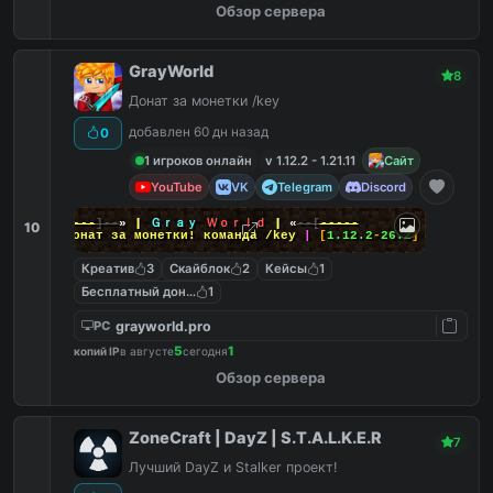
Обзор сервера
GrayWorld
8
Донат за монетки /key
добавлен 60 дн назад
0
1 игроков онлайн
v 1.12.2 - 1.21.11
Сайт
YouTube
VK
Telegram
Discord
-----
]--
»
|
Ｇｒａｙ
Ｗｏｒｌｄ
|
«
--[
-----
10
|
Донат за монетки! команда
/key
|
[
1.12.2
-
26.2
]
Креатив
3
Скайблок
2
Кейсы
1
Бесплатный донат
1
grayworld.pro
PC
5
1
копий IP
в августе
сегодня
Обзор сервера
ZoneCraft | DayZ | S.T.A.L.K.E.R
7
Лучший DayZ и Stalker проект!