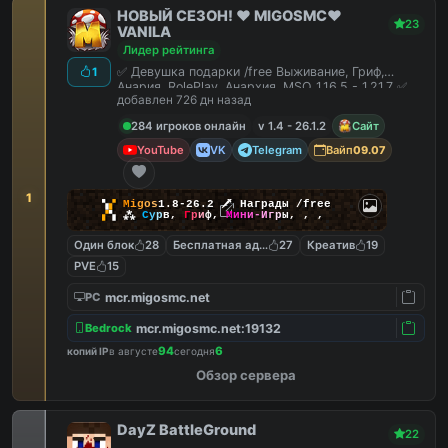
НОВЫЙ СЕЗОН! ❤️ MIGOSMC❤️
23
VANILA
Лидер рейтинга
✅ Девушка подарки /free Выживание, Гриф,
1
Анария, RolePlay, Анархия, MSO 1.16.5 - 1.21.7 ✅
добавлен 726 дн назад
284 игроков онлайн
v 1.4 - 26.1.2
Сайт
YouTube
VK
Telegram
Вайп
09.07
1
▚
▞
M
i
g
o
s
1.8-26.2
🗡
Награды /free
▞
▚
⁂
С
у
р
в
,
Г
р
и
ф
,
М
и
н
и
-
И
г
р
ы
,
,
,
Один блок
28
Бесплатная админка
27
Креатив
19
PVE
15
mcr.migosmc.net
PC
mcr.migosmc.net:19132
Bedrock
94
6
копий IP
в августе
сегодня
Обзор сервера
DayZ BattleGround
22