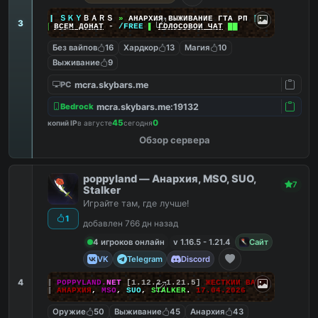
|
|
|
ＳＫＹ
ＢＡＲＳ
»
АНАРХИЯ ВЫЖИВАНИЕ ГТА РП
|
|
|
3
██
ВСЕМ ДОНАТ
-
/FREE
▌
ГОЛОСОВОЙ ЧАТ
██
Без вайпов
16
Хардкор
13
Магия
10
Выживание
9
mcra.skybars.me
PC
mcra.skybars.me:19132
Bedrock
45
0
копий IP
в августе
сегодня
Обзор сервера
poppyland — Анархия, MSO, SUO,
7
Stalker
Играйте там, где лучше!
1
добавлен 766 дн назад
4 игроков онлайн
v 1.16.5 - 1.21.4
Сайт
VK
Telegram
Discord
4
|||
POPPYLAND.
NET
[1.12.2-1.21.5]
ЖЕСТКИЙ ВАЙП!
|||
АНАРХИЯ
,
MSO
,
SUO
,
STALKER
.
17.04.2026
Оружие
50
Выживание
45
Анархия
43