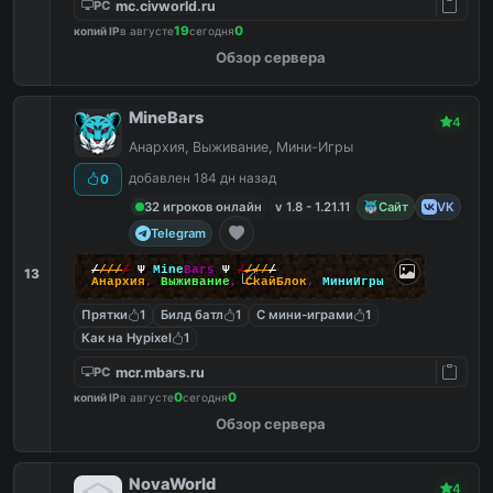
mc.civworld.ru
PC
19
0
копий IP
в августе
сегодня
Обзор сервера
MineBars
4
Анархия, Выживание, Мини-Игры
добавлен 184 дн назад
0
32 игроков онлайн
v 1.8 - 1.21.11
Сайт
VK
Telegram
/
/
/
/
/
Ψ
Mine
Bars
Ψ
/
/
/
/
/
13
Анархия
,
Выживание
,
СкайБлок
,
МиниИгры
Прятки
1
Билд батл
1
С мини-играми
1
Как на Hypixel
1
mcr.mbars.ru
PC
0
0
копий IP
в августе
сегодня
Обзор сервера
NovaWorld
4