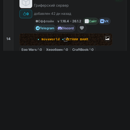
Гриферский сервер
добавлен 42 дн назад
0
Оффлайн
v 1.16.4 - 26.1.2
Сайт
VK
Telegram
Discord
14
•
NovaWorld
•
Л
Е
Т
Н
И
Й
В
А
Й
П
Egg Wars
0
Херобрин
0
CraftBook
0
Марио пати
0
mc.novaworld.fun
PC
6
0
копий IP
в августе
сегодня
Обзор сервера
GodMc - Веселый сервер, всем
3
донат /free
Возвращение легенды, Веселый сервер, всем
донат /free
0
добавлен 480 дн назад
9 игроков онлайн
v 1.8 - 1.21.4
-]
--
GOD
MC
--
[-
Выживание
,
Мини-игры