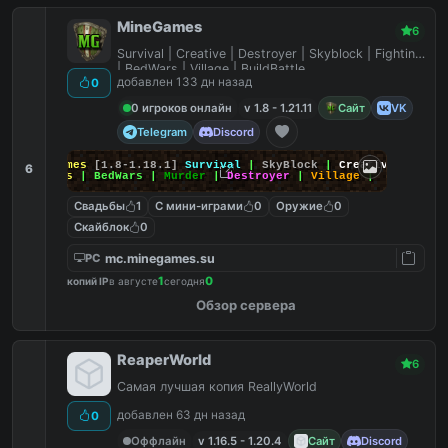
MineGames
6
Survival | Creative | Destroyer | Skyblock | Fighting
| BedWars | Village | BuildBattle
добавлен 133 дн назад
0
0 игроков онлайн
v 1.8 - 1.21.11
Сайт
VK
Telegram
Discord
MineGames
[1.8-1.18.1]
Survival
|
SkyBlock
|
Creative
|
6
SkyWars
| BedWars |
Murder
|
Destroyer
|
Village
|
Свадьбы
1
С мини-играми
0
Оружие
0
Скайблок
0
mc.minegames.su
PC
1
0
копий IP
в августе
сегодня
Обзор сервера
ReaperWorld
6
Самая лучшая копия ReallyWorld
добавлен 63 дн назад
0
Оффлайн
v 1.16.5 - 1.20.4
Сайт
Discord