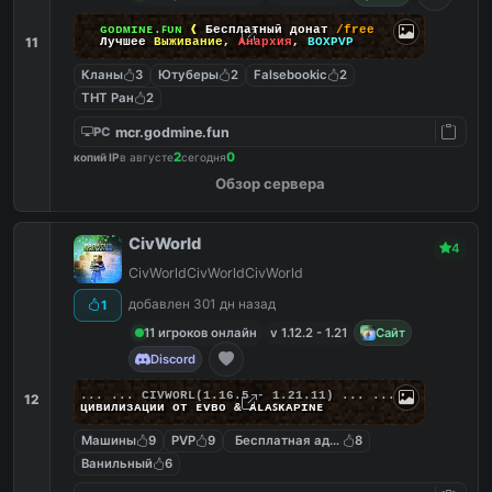
ɢᴏᴅᴍɪɴᴇ.ꜰᴜɴ
❰
Бесплатный донат
/free
11
Лучшее
Выживание
,
Анархия
,
BOXPVP
Кланы
3
Ютуберы
2
Falsebookic
2
ТНТ Ран
2
mcr.godmine.fun
PC
2
0
копий IP
в августе
сегодня
Обзор сервера
CivWorld
4
CivWorldCivWorldCivWorld
добавлен 301 дн назад
1
11 игроков онлайн
v 1.12.2 - 1.21
Сайт
Discord
... ...
C
I
V
W
O
R
L
(1.16.5 - 1.21.11) ... ...
12
циʙилизᴀции от ᴇᴠʙᴏ & ᴀʟᴀꜱᴋᴀᴘɪɴᴇ
Машины
9
PVP
9
Бесплатная админка
8
Ванильный
6