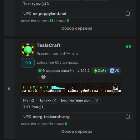
Текстуры
43
mr.poppyland.net
PC
13
0
копий IP
в августе
сегодня
Обзор сервера
TeslaCraft
6
Выживания и 40+ игр
добавлен 602 дн назад
0
19 игроков онлайн
v 1.12.2
Сайт
VK
▂▃▄▅▆▇
Ｔｅｓｌａ
Ｃｒａｆｔ
▇▆▅▄▃▂▁
5
◆
Битва строителей
◆
СкайВарс
◆
Тайна убийства
◆
Голодные игры
◆
Fly
2
Прятки
1
Бесплатные донат кейсы
1
ТНТ Ран
1
mcrg.teslacraft.org
PC
6
0
копий IP
в августе
сегодня
Обзор сервера