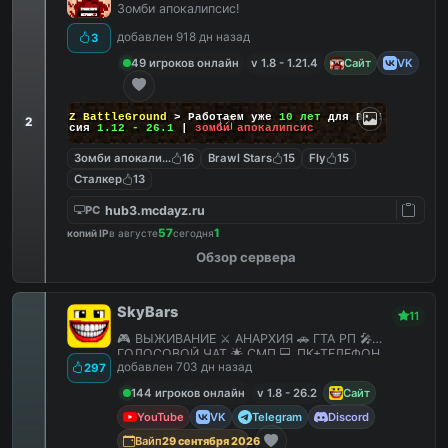
Зомби апокалипсис!
добавлен 918 дн назад
3
49 игроков онлайн
v 1.8 - 1.21.4
Сайт
VK
DayZ BattleGround
> Работаем уже
10 лет
для Вас!
2
Версия
1.12 - 26.1
|
зомби апокалипсис
Зомби апокалипсис
16
Brawl Stars
15
Fly
15
Сталкер
13
hub3.mcdayz.ru
PC
57
1
копий IP
в августе
сегодня
Обзор сервера
SkyBars
11
🎮 ВЫЖИВАНИЕ ⚔️ АНАРХИЯ 🚗 ГТА РП 🎤
ГОЛОСОВОЙ ЧАТ 🌟 СМП 💻 ПК+ТЕЛЕФОН
добавлен 703 дн назад
297
144 игроков онлайн
v 1.8 - 26.2
Сайт
YouTube
VK
Telegram
Discord
Вайп
29 сентября 2026