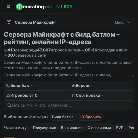
mcrating
.org
1
8
2
9
Сервера Майнкрафт
Меню
Сервера Майнкрафт с билд батлом –
рейтинг, онлайн и IP-адреса
413
47,007
05:36
серверов
игроков онлайн
последний пинг
307
серверов в сети
Сервера Майнкрафт с билд батлом: IP-адреса, онлайн, детальная
статистика, скриншоты и видеообзоры.
Сервера Майнкрафт с билд батлом: IP-адреса, онлайн,
детальная статистика, скриншоты и видеообзоры.
Билд батл
Версия
Игроков: от 0
Сортировка
Выбранные фильтры:
Билд батл
Сбросить
Часто ищут:
Популярные
Выживание
С плагинами
PVP
Реги