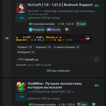
HLCraft | 1.8 - 1.21.3 | Bedrock Support
4
HLCraft — твой мир возможностей и эпичных
приключений!
добавлен 646 дн назад
0
0 игроков онлайн
v 1.8 - 1.21.3
Сайт
Telegram
Discord
●
HL
Craft
|
Сᴀйᴛ:
𝐡𝐥𝐜𝐫𝐚𝐟𝐭.𝐜𝐜
●
10
Вᴇρᴄия::
1.8-26.2
✔
|
М
ы
ж
д
ᴇ
ʍ
и
ʍ
ᴇ
н
н
ᴏ
ᴛ
ᴇ
б
я
!
Приват
0
Тюрьма
0
С мини-играми
0
Antispam
0
hlcraft.cc
PC
0
0
копий IP
в августе
сегодня
Обзор сервера
GodMine- Лучшая экосистема,
4
которую вы искали
⚔️ ОТКРЫЛАСЬ АНАРХИЯ 1.20 ⚔️
0
добавлен 488 дн назад
12 игроков онлайн
v 1.8 - 1.21.4
Сайт