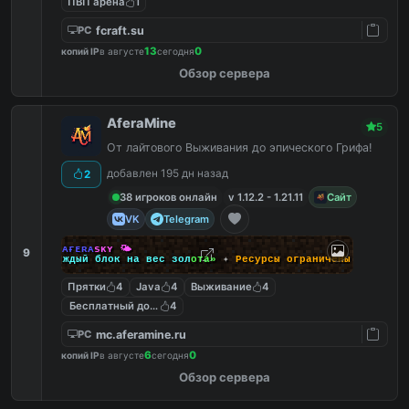
ПВП арена
1
fcraft.su
PC
13
0
копий IP
в августе
сегодня
Обзор сервера
AferaMine
5
От лайтового Выживания до эпического Грифа!
добавлен 195 дн назад
2
38 игроков онлайн
v 1.12.2 - 1.21.11
Сайт
VK
Telegram
🌤
ᴀ
ғ
ᴇ
ʀ
ᴀ
s
ᴋ
ʏ
🌤
9
«
К
а
ж
д
ы
й
б
л
о
к
н
а
в
е
с
з
о
л
о
т
а
»
✦
Р
е
с
у
р
с
ы
о
г
р
а
н
и
ч
е
н
ы
Прятки
4
Java
4
Выживание
4
Бесплатный донат
4
mc.aferamine.ru
PC
6
0
копий IP
в августе
сегодня
Обзор сервера