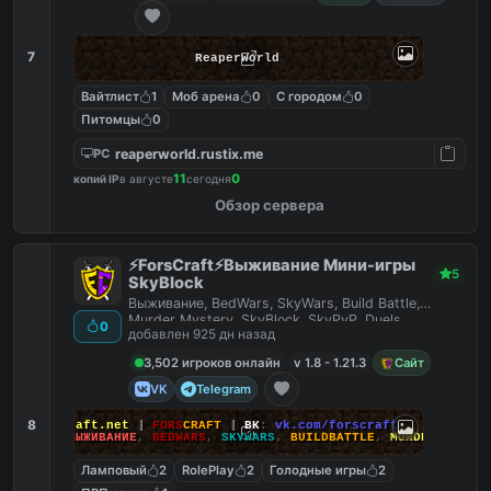
7
ReaperWorld
Вайтлист
1
Моб арена
0
С городом
0
Питомцы
0
reaperworld.rustix.me
PC
11
0
копий IP
в августе
сегодня
Обзор сервера
⚡ForsCraft⚡Выживание Мини-игры
5
SkyBlock
Выживание, BedWars, SkyWars, Build Battle,
Murder Mystery, SkyBlock, SkyPvP, Duels,
0
добавлен 925 дн назад
HideAndSeek
3,502 игроков онлайн
v 1.8 - 1.21.3
Сайт
VK
Telegram
8
йт
:
ForsCraft.net
|
FORS
CRAFT
|
ВК
:
vk.com/forscraft
ПОИГРАЙ
:
ВЫЖИВАНИЕ
,
BEDWARS
,
SKYWARS
,
BUILDBATTLE
,
MURDERMYSTERY
Ламповый
2
RolePlay
2
Голодные игры
2