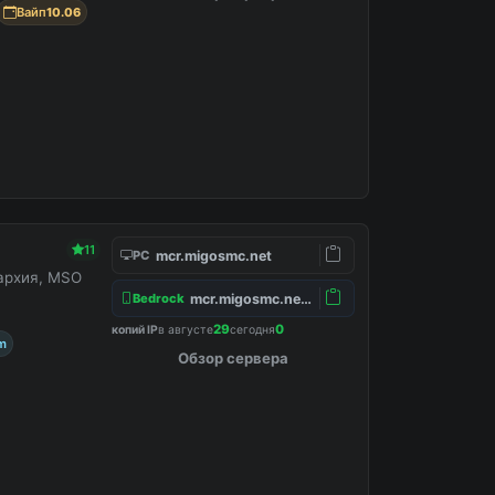
Вайп
10.06
11
mcr.migosmc.net
PC
нархия, MSO
mcr.migosmc.net:19132
Bedrock
29
0
копий IP
в августе
сегодня
m
Обзор сервера