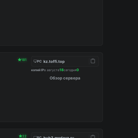
181
kz.toffi.top
PC
18
0
копий IP
в августе
сегодня
Обзор сервера
22
hub3.mcdayz.ru
PC