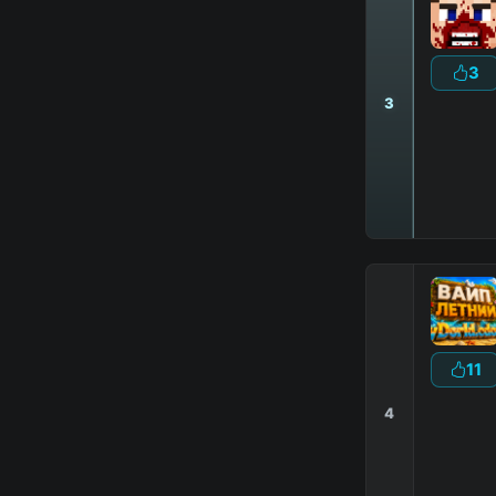
3
3
D
В
11
4