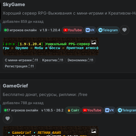
SkyGame
Хороший сервер RPG-Выживания с мини-играми и Креативом-Н
добавлен 859 дн назад
0 игроков онлайн
v 1.9 - 1.20.4
YouTube
VK
Telegram
ｙ
Ｇａｍｅ
[
1.9
-
1.20.4
]
Уникальный PPG-сервер
-игры
○
Оружие
○
Мобы и Боссы
○
Приятная атмосфера
С мини-играми
11
Креатив
11
Экономика
11
Регистрация
11
GameGrief
Бесплатно донат, ресурсы, риллики: /free
добавлен 788 дн назад
17 игроков онлайн
v 1.16.5 - 26.2
Сайт
YouTube
VK
Telegra
•
G
a
m
e
G
r
i
e
f
•
Л
Е
Т
Н
И
Й
В
А
Й
П