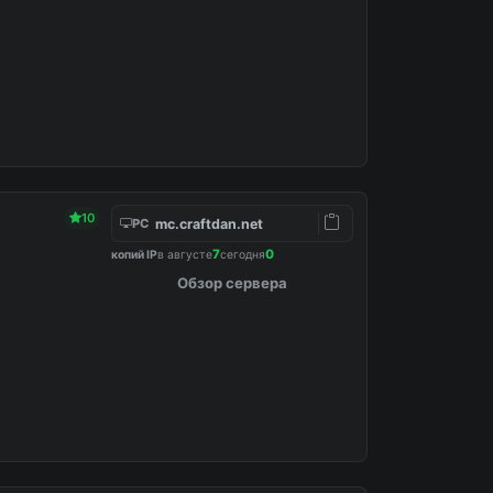
10
mc.craftdan.net
PC
⤾
7
0
копий IP
в августе
сегодня
Обзор сервера