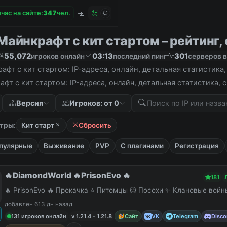
час на сайте:
3
4
7
чел.
айнкрафт с кит стартом – рейтинг, 
55,072
03:13
301
игроков онлайн
последний пинг
серверов в
фт с кит стартом: IP-адреса, онлайн, детальная статистика
фт с кит стартом: IP-адреса, онлайн, детальная статистика,
Версия
Игроков: от 0
тры:
Кит старт
Сбросить
пулярные
Выживание
PVP
С плагинами
Регистрация
🔥DiamondWorld 🔥PrisonEvo 🔥
181
🔥 PrisonEvo 🔥 Прокачка ⭐ Питомцы 🐹 Посохи ✨ Клановые вой
добавлен 613 дн назад
131 игроков онлайн
v 1.21.4 - 1.21.8
Сайт
VK
Telegram
Disco