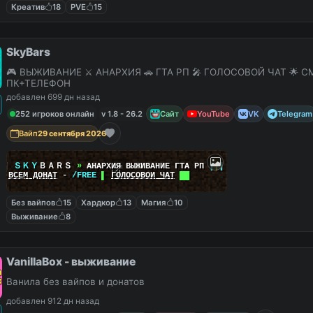
Креатив
18
PVE
15
SkyBars
🎮 ВЫЖИВАНИЕ ⚔️ АНАРХИЯ 🚗 ГТА РП 🎤 ГОЛОСОВОЙ ЧАТ 🌟 С
ПК+ТЕЛЕФОН
добавлен 699 дн назад
252 игроков онлайн
v 1.8 - 26.2
Сайт
YouTube
VK
Telegram
Вайп
29 сентября 2026
|
|
ＳＫＹ
ＢＡＲＳ
»
АНАРХИЯ ВЫЖИВАНИЕ ГТА РП
|
|
|
██
ВСЕМ ДОНАТ
-
/FREE
▌
ГОЛОСОВОЙ ЧАТ
██
Без вайпов
15
Хардкор
13
Магия
10
Выживание
8
VanillaBox - выживание
Ванила без вайпов и донатов
добавлен 912 дн назад