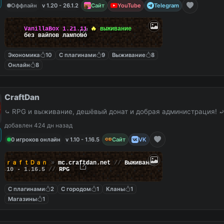
Оффлайн
v 1.20 - 26.1.2
Сайт
YouTube
Telegram
VanillaBox
1.21.11
🔥
выживание
без вайпов лампово
Экономика
10
С плагинами
9
Выживание
8
Онлайн
8
CraftDan
⤿ RPG и выживание, дешёвый донат и добрая администрация! 
добавлен 424 дн назад
0 игроков онлайн
v 1.10 - 1.16.5
Сайт
VK
ＣｒａｆｔＤａｎ
»
mc.craftdan.net
//
Выживание
1.10 - 1.16.5
//
RPG
С плагинами
2
С городом
1
Кланы
1
Магазины
1