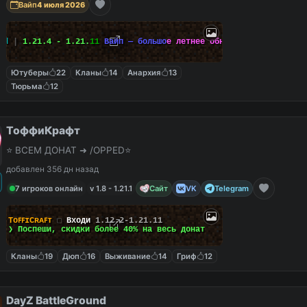
Вайп
4 июля 2026
l
d
|
1
.
2
1
.
4
-
1
.
2
1
.
1
1
В
а
й
п
—
б
о
л
ь
ш
о
е
л
е
т
н
е
е
о
б
н
о
в
л
е
н
и
е
!
Ютуберы
22
Кланы
14
Анархия
13
Тюрьма
12
ТоффиКрафт
⭐ ВСЕМ ДОНАТ ➜ /OPPED⭐
добавлен 356 дн назад
7 игроков онлайн
v 1.8 - 1.21.1
Сайт
VK
Telegram
TᴏꜰꜰɪCʀᴀꜰᴛ
▢
Входи
1.12.2-1.21.11
❯ Поспеши, скидки
более 40%
на весь донат
Кланы
19
Дюп
16
Выживание
14
Гриф
12
DayZ BattleGround