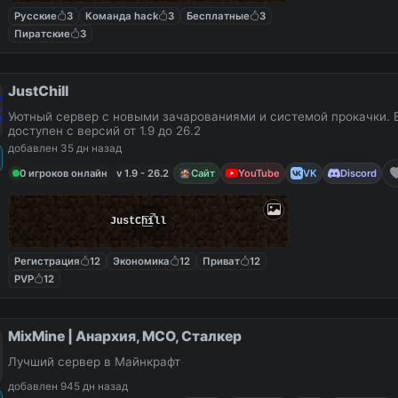
Русские
3
Команда hack
3
Бесплатные
3
Пиратские
3
JustChill
Уютный сервер с новыми зачарованиями и системой прокачки. 
доступен с версий от 1.9 до 26.2
добавлен 35 дн назад
0 игроков онлайн
v 1.9 - 26.2
Сайт
YouTube
VK
Discord
JustChill
Регистрация
12
Экономика
12
Приват
12
PVP
12
MixMine | Анархия, МСО, Сталкер
Лучший сервер в Майнкрафт
добавлен 945 дн назад