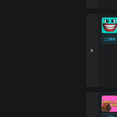
280
8
|