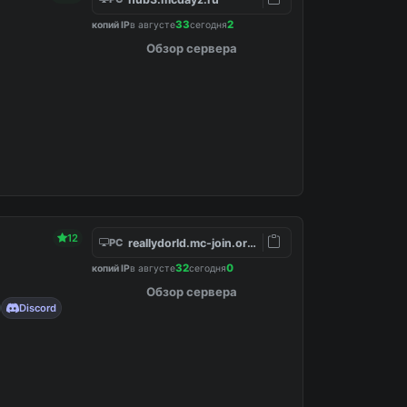
33
2
копий IP
в августе
сегодня
Обзор сервера
12
reallydorld.mc-join.org:30186
PC
32
0
копий IP
в августе
сегодня
Обзор сервера
Discord