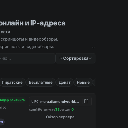
онлайн и IP-адреса
 сети
, скриншоты и видеообзоры.
 скриншоты и видеообзоры.
Сортировка
Пиратские
Бесплатные
Донат
Новые
Приват
Лидер рейтинга
mcra.diamondworld.pro
PC
ны ⚔
33
0
копий IP
в августе
сегодня
Обзор сервера
rd