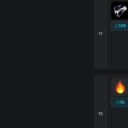
129
11
Ｓｋ
Мини
10
12