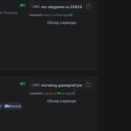
9
mc-skygame.ru:25624
PC
а-Плотах.
1
0
копий IP
в августе
сегодня
Обзор сервера
9
mcrating.gamegrief.pw
PC
19
0
копий IP
в августе
сегодня
Обзор сервера
m
Discord