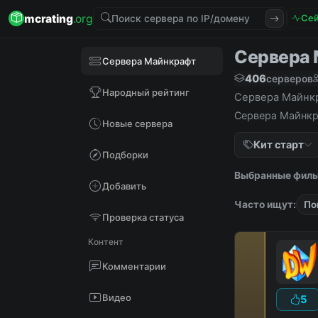
mcrating
.org
Сей
Сервера М
Сервера Майнкрафт
406
серверов
Народный рейтинг
Сервера Майнкра
Сервера Майнкра
Новые сервера
Кит старт
Подборки
Выбранные филь
Добавить
Часто ищут:
По
Проверка статуса
Контент
Комментарии
Видео
5