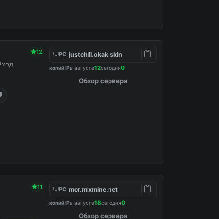
12
justchill.okak.skin
PC
Вход
12
0
копий IP
в августе
сегодня
Обзор сервера
11
mcr.mixmine.net
PC
18
0
копий IP
в августе
сегодня
Обзор сервера