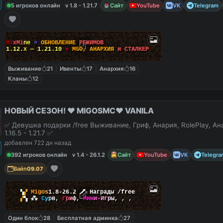
5 игроков онлайн
v 1.8 - 1.21.7
Сайт
YouTube
VK
Telegram
M
i
x
M
i
n
e
»
О
Б
Н
О
В
Л
Е
Н
И
Е
Р
Е
Ж
И
М
О
В
1.12.x — 1.21.10
●
M
S
O
,
А
Н
А
Р
Х
И
Я
и
С
Т
А
Л
К
Е
Р
Выживание
21
Ивенты
17
Анархия
16
Кланы
12
НОВЫЙ СЕЗОН! ❤️ MIGOSMC❤️ VANILA
✅ Девушка подарки /free Выживание, Гриф, Анария, RolePlay, А
1.16.5 - 1.21.7 ✅
добавлен 722 дн назад
392 игроков онлайн
v 1.4 - 26.1.2
Сайт
YouTube
VK
Telegra
Вайп
09.07
▚
▞
M
i
g
o
s
1.8-26.2
🗡
Награды /free
▞
▚
⁂
С
у
р
в
,
Г
р
и
ф
,
М
и
н
и
-
И
г
р
ы
,
,
,
Один блок
28
Бесплатная админка
27