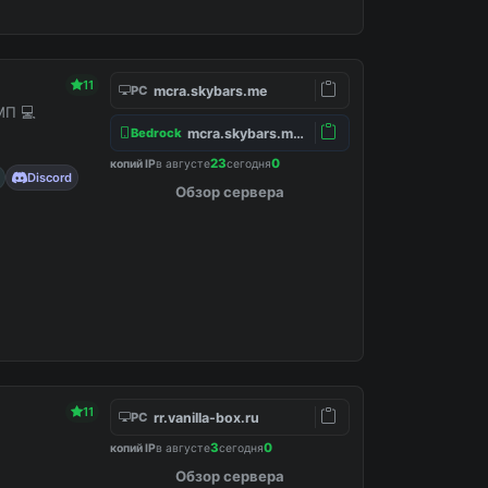
11
mcra.skybars.me
PC
МП 💻
mcra.skybars.me:19132
Bedrock
23
0
копий IP
в августе
сегодня
Discord
Обзор сервера
11
rr.vanilla-box.ru
PC
3
0
копий IP
в августе
сегодня
Обзор сервера