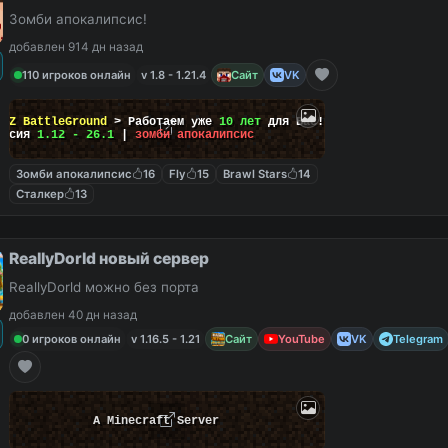
Зомби апокалипсис!
добавлен 914 дн назад
110 игроков онлайн
v 1.8 - 1.21.4
Сайт
VK
ayZ BattleGround
> Работаем уже
10 лет
для Вас!
ерсия
1.12 - 26.1
|
зомби апокалипсис
Зомби апокалипсис
16
Fly
15
Brawl Stars
14
Сталкер
13
ReallyDorld новый сервер
ReallyDorld можно без порта
добавлен 40 дн назад
0 игроков онлайн
v 1.16.5 - 1.21
Сайт
YouTube
VK
Telegram
A Minecraft Server