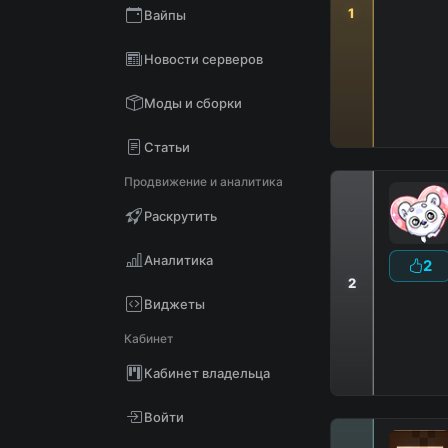
1
Вайпы
Новости серверов
D
i
a
m
o
n
d
W
o
r
Моды и сборки
Статьи
Продвижение и аналитика
Раскрутить
Аналитика
2
2
Виджеты
Кабинет
Кабинет владельца
Войти