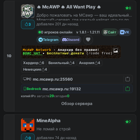
🔥 McAWP 🔥 All Want Play 🔥
8
Добро пожаловать на MCawp — ваш идеальный
Minecraft-сервер, где каждый найдет что-то по
добавлен 201 дн назад
3
душе!
0 игроков онлайн
v 1.8.1 - 1.21.11
Сайт
VK
Telegram
Discord
McAWP Network
- Анархия без правил!
ВОЙС ЧАТ
•
Бесплатные донаты
(/code free)
10
Хардкор
6
Ванильный
4
Анархия
4
Немецкие
4
mc.mcawp.ru:25560
PC
mc.mcawp.ru:19132
Bedrock
29
0
копий IP
в августе
сегодня
Обзор сервера
MineAlpha
7
Не ломай а строй
добавлен 74 дн назад
0