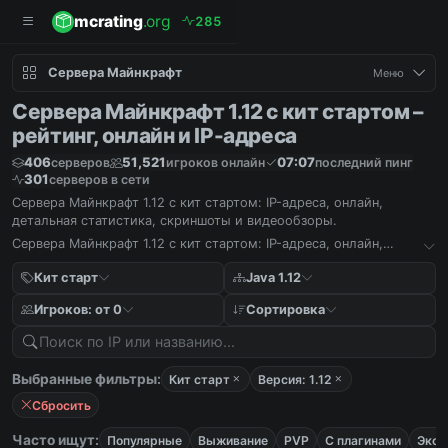
mcrating
.org
2
8
5
Сервера Майнкрафт
Меню
Сервера Майнкрафт 1.12 с кит стартом –
рейтинг, онлайн и IP-адреса
406
51,521
07:07
серверов
игроков онлайн
последний пинг
301
серверов в сети
Сервера Майнкрафт 1.12 с кит стартом: IP-адреса, онлайн,
детальная статистика, скриншоты и видеообзоры.
Сервера Майнкрафт 1.12 с кит стартом: IP-адреса, онлайн,
детальная статистика, скриншоты и видеообзоры.
Кит старт
Java 1.12
Игроков: от 0
Сортировка
Выбранные фильтры:
Кит старт
Версия: 1.12
Сбросить
Часто ищут:
Популярные
Выживание
PVP
С плагинами
Экон