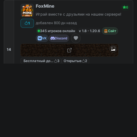
FoxMine
6
Играй вместе с друзьями на нашем сервере!
добавлен 800 дн назад
1
345 игроков онлайн
v 1.8 - 1.20.6
Сайт
VK
Discord
14
Бесплатный донат
3
Открытые
2
Бесплатная админка
2
Antispam
2
foxmine.net
PC
5
0
копий IP
в августе
сегодня
Обзор сервера
TeslaCraft
6
Выживания и 40+ игр
добавлен 598 дн назад
0
15 игроков онлайн
v 1.12.2
Сайт
VK