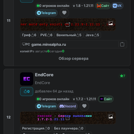
0 игроков онлайн
v 1.8 - 1.21.11
Сайт
VK
Telegram
11
 makes banner motd only exists on 1.21.9-1.21.11 , this massage 
Гриф
6
PVE
6
Ванильный
5
Java
5
game.minealpha.ru
PC
6
0
копий IP
в августе
сегодня
Обзор сервера
EndCore
7
EndCore
добавлен 64 дн назад
0
0 игроков онлайн
v 1.7.2 - 1.21.11
Сайт
Telegram
Discord
ᴇ
ɴ
ᴅ
ᴄ
ᴏ
ʀ
ᴇ
-
С
е
р
в
е
р
в
ы
ж
и
в
а
н
и
я
12
1
.
7
.
2
-
1
.
2
1
.
1
1
Регистрация
0
Без лаунчера
0