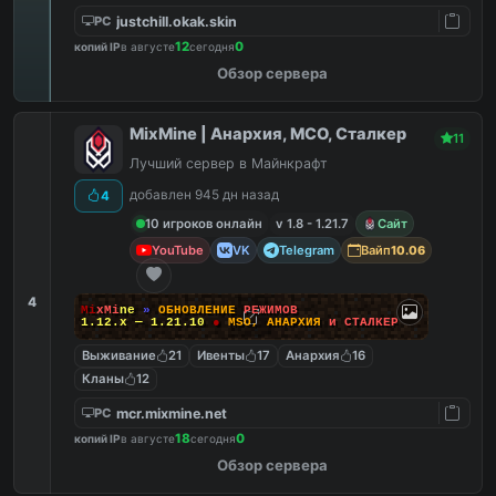
justchill.okak.skin
PC
12
0
копий IP
в августе
сегодня
Обзор сервера
MixMine | Анархия, МСО, Сталкер
11
Лучший сервер в Майнкрафт
добавлен 945 дн назад
4
10 игроков онлайн
v 1.8 - 1.21.7
Сайт
YouTube
VK
Telegram
Вайп
10.06
4
M
i
x
M
i
n
e
»
О
Б
Н
О
В
Л
Е
Н
И
Е
Р
Е
Ж
И
М
О
В
1.12.x — 1.21.10
●
M
S
O
,
А
Н
А
Р
Х
И
Я
и
С
Т
А
Л
К
Е
Р
Выживание
21
Ивенты
17
Анархия
16
Кланы
12
mcr.mixmine.net
PC
18
0
копий IP
в августе
сегодня
Обзор сервера