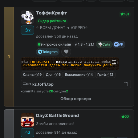
ТоффиКрафт
181
Лидер рейтинга
⭐ ВСЕМ ДОНАТ ➜ /OPPED⭐
2
добавлен 356 дн назад
9 игроков онлайн
v 1.8 - 1.21.1
Сайт
VK
Telegram
1
opka
TᴏꜰꜰɪCʀᴀꜰᴛ
▢
Входи
1.12.2-1.21.11
opka
❯ Оказывается здесь
так легко
получить донат
Кланы
19
Дюп
16
Выживание
14
Гриф
12
kz.toffi.top
PC
20
2
копий IP
в августе
сегодня
Обзор сервера
DayZ BattleGround
22
Зомби апокалипсис!
добавлен 914 дн назад
3