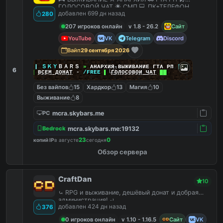
ГОЛОСОВОЙ ЧАТ 🌟 СМП 💻 ПК+ТЕЛЕФОН
добавлен 699 дн назад
280
207 игроков онлайн
v 1.8 - 26.2
Сайт
YouTube
VK
Telegram
Discord
Вайп
29 сентября 2026
|
|
|
ＳＫＹ
ＢＡＲＳ
»
АНАРХИЯ ВЫЖИВАНИЕ ГТА РП
|
|
|
6
██
ВСЕМ ДОНАТ
-
/FREE
▌
ГОЛОСОВОЙ ЧАТ
██
Без вайпов
15
Хардкор
13
Магия
10
Выживание
8
mcra.skybars.me
PC
mcra.skybars.me:19132
Bedrock
23
0
копий IP
в августе
сегодня
Обзор сервера
CraftDan
10
⤿ RPG и выживание, дешёвый донат и добрая
администрация! ⤾
добавлен 424 дн назад
376
0 игроков онлайн
v 1.10 - 1.16.5
Сайт
VK