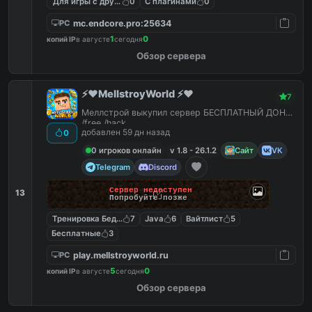
Для игры с другом
0
С плагинами
0
mc.endcore.pro:25634
PC
1
0
копий IP
в августе
сегодня
Обзор сервера
⚡️❤️MellstroyWorld ⚡️❤️
7
Меллстрой выкупил сервер БЕСПЛАТНЫЙ ДОНАТ
/free /hack
добавлен 59 дн назад
0
0 игроков онлайн
v 1.8 - 26.1.2
Сайт
VK
Telegram
Discord
Сервер недоступен
13
Попробуйте позже
Тренировка Бед Варс
7
Java
6
Вайтлист
5
Бесплатные
3
play.mellstroyworld.ru
PC
5
0
копий IP
в августе
сегодня
Обзор сервера