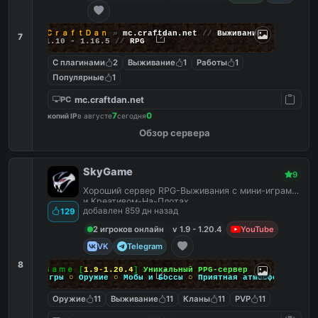
ＣｒａｆｔＤａｎ
»
mc.craftdan.net
//
Выживание
7
1.10 - 1.16.5
//
RPG
С плагинами
2
Выживание
1
Работы
1
Популярные
1
mc.craftdan.net
PC
7
0
копий IP
в августе
сегодня
Обзор сервера
SkyGame
9
Хороший сервер RPG-Выживания с мини-играми
и Креативом-На-Плотах.
добавлен 859 дн назад
129
2 игроков онлайн
v 1.9 - 1.20.4
YouTube
VK
Telegram
8
Ｓｋｙ
Ｇａｍｅ
[
1.9
-
1.20.4
]
Уникальный PPG-сервер
Мини-игры
○
Оружие
○
Мобы и Боссы
○
Приятная атмосфера
Оружие
11
Выживание
11
Кланы
11
PVP
11