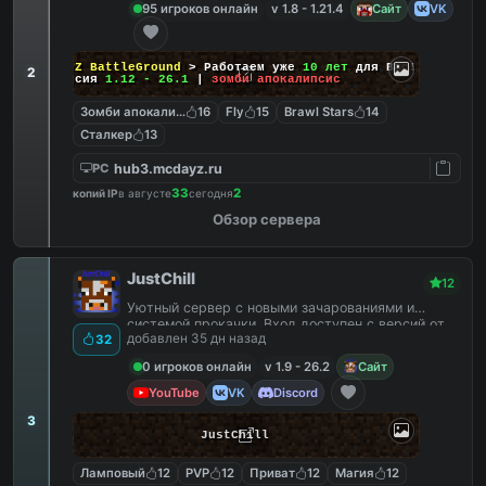
95 игроков онлайн
v 1.8 - 1.21.4
Сайт
VK
DayZ BattleGround
> Работаем уже
10 лет
для Вас!
2
Версия
1.12 - 26.1
|
зомби апокалипсис
Зомби апокалипсис
16
Fly
15
Brawl Stars
14
Сталкер
13
hub3.mcdayz.ru
PC
33
2
копий IP
в августе
сегодня
Обзор сервера
JustChill
12
Уютный сервер с новыми зачарованиями и
системой прокачки. Вход доступен с версий от
добавлен 35 дн назад
32
1.9 до 26.2
0 игроков онлайн
v 1.9 - 26.2
Сайт
YouTube
VK
Discord
3
JustChill
Ламповый
12
PVP
12
Приват
12
Магия
12