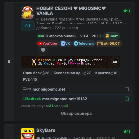
НОВЫЙ СЕЗОН! ❤️ MIGOSMC❤️
11
VANILA
✅ Девушка подарки /free Выживание, Гриф,
Анария, RolePlay, Анархия, MSO 1.16.5 - 1.21.7 ✅
1
добавлен 722 дн назад
408 игроков онлайн
v 1.4 - 26.1.2
Сайт
YouTube
VK
Telegram
Вайп
09.07
▚
▞
M
i
g
o
s
1.8-26.2
🗡
Награды /free
5
▞
▚
⁂
С
у
р
в
,
Г
р
и
ф
,
М
и
н
и
-
И
г
р
ы
,
,
,
Один блок
28
Бесплатная админка
27
Креатив
18
PVE
15
mcr.migosmc.net
PC
mcr.migosmc.net:19132
Bedrock
31
2
копий IP
в августе
сегодня
Обзор сервера
SkyBars
11
🎮 ВЫЖИВАНИЕ ⚔️ АНАРХИЯ 🚗 ГТА РП 🎤