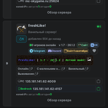
mc-skygame.ru:25624
PC
1
0
копий IP
в августе
сегодня
Обзор сервера
freshLike!
8
Ванильный сервер!
добавлен 904 дн назад
1
0 игроков онлайн
v 1.7 - 26.1.2
Сайт
VK
Telegram
Discord
Вайп
1 сентября
freshLike!
|
1.7 - 26.1.2
|
Летний вайп!
9
Онлайн
7
С маленьким онлайном
7
Ванильный
7
Выживание
7
135.181.141.62:4009
PC
135.181.141.62:4157
Bedrock
6
0
копий IP
в августе
сегодня
Обзор сервера