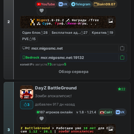
YouTube
VK
Telegram
Вайп
09.07
▚
▞
M
i
g
o
s
1.8-26.2
🗡
Награды /free
2
▞
▚
⁂
С
у
р
в
,
Г
р
и
ф
,
М
и
н
и
-
И
г
р
ы
,
,
,
Один блок
28
Бесплатная админка
27
Креатив
19
PVE
15
mcr.migosmc.net
PC
mcr.migosmc.net:19132
Bedrock
73
5
копий IP
в августе
сегодня
Обзор сервера
DayZ BattleGround
22
Зомби апокалипсис!
добавлен 917 дн назад
3
187 игроков онлайн
v 1.8 - 1.21.4
Сайт
VK
DayZ BattleGround
> Работаем уже
10 лет
для Вас!
3
Версия
1.12 - 26.1
|
зомби апокалипсис