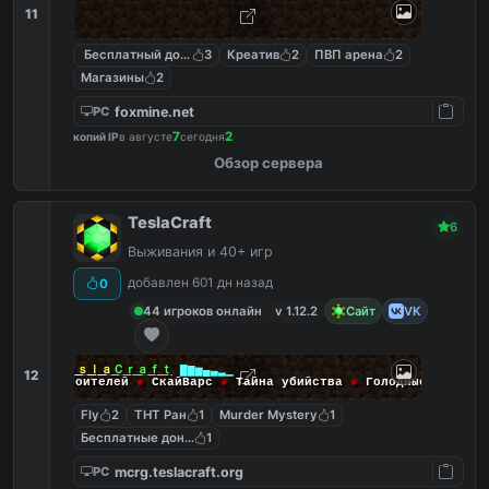
11
Бесплатный донат
3
Креатив
2
ПВП арена
2
Магазины
2
foxmine.net
PC
7
2
копий IP
в августе
сегодня
Обзор сервера
TeslaCraft
6
Выживания и 40+ игр
добавлен 601 дн назад
0
44 игроков онлайн
v 1.12.2
Сайт
VK
▂▃▄▅▆▇
Ｔｅｓｌａ
Ｃｒａｆｔ
▇▆▅▄▃▂▁
12
◆
Битва строителей
◆
СкайВарс
◆
Тайна убийства
◆
Голодные игры
◆
Fly
2
ТНТ Ран
1
Murder Mystery
1
Бесплатные донат кейсы
1
mcrg.teslacraft.org
PC