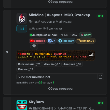
Обзор сервера
MixMine | Анархия, МСО, Сталкер
11
Лучший сервер в Майнкрафт
добавлен 948 дн назад
4
35 игроков онлайн
v 1.8 - 1.21.7
Сайт
YouTube
VK
Telegram
Вайп
10.06
5
M
i
x
M
i
n
e
»
О
Б
Н
О
В
Л
Е
Н
И
Е
Р
Е
Ж
И
М
О
В
1.12.x — 1.21.10
●
M
S
O
,
А
Н
А
Р
Х
И
Я
и
С
Т
А
Л
К
Е
Р
Выживание
21
Ивенты
17
Анархия
16
Кланы
12
mcr.mixmine.net
PC
26
1
копий IP
в августе
сегодня
Обзор сервера
SkyBars
11
🎮 ВЫЖИВАНИЕ ⚔️ АНАРХИЯ 🚗 ГТА РП 🎤