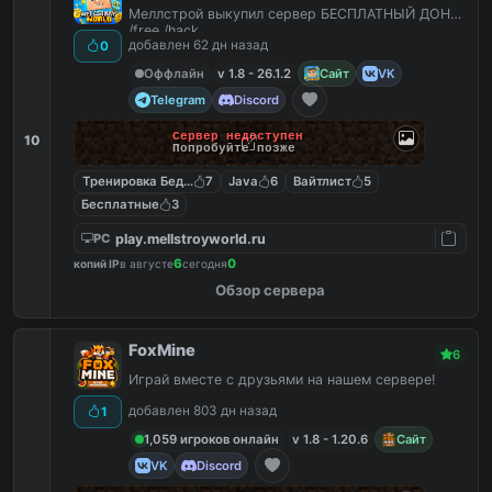
Меллстрой выкупил сервер БЕСПЛАТНЫЙ ДОНАТ
/free /hack
добавлен 62 дн назад
0
Оффлайн
v 1.8 - 26.1.2
Сайт
VK
Telegram
Discord
Сервер недоступен
10
Попробуйте позже
Тренировка Бед Варс
7
Java
6
Вайтлист
5
Бесплатные
3
play.mellstroyworld.ru
PC
6
0
копий IP
в августе
сегодня
Обзор сервера
FoxMine
6
Играй вместе с друзьями на нашем сервере!
добавлен 803 дн назад
1
1,059 игроков онлайн
v 1.8 - 1.20.6
Сайт
VK
Discord