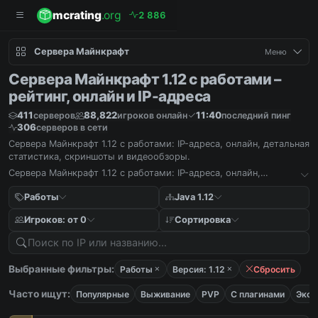
mcrating
.org
2
8
8
6
Сервера Майнкрафт
Меню
Сервера Майнкрафт 1.12 с работами –
рейтинг, онлайн и IP-адреса
411
88,822
11:40
серверов
игроков онлайн
последний пинг
306
серверов в сети
Сервера Майнкрафт 1.12 с работами: IP-адреса, онлайн, детальная
статистика, скриншоты и видеообзоры.
Сервера Майнкрафт 1.12 с работами: IP-адреса, онлайн,
детальная статистика, скриншоты и видеообзоры.
Работы
Java 1.12
Игроков: от 0
Сортировка
Выбранные фильтры:
Работы
Версия: 1.12
Сбросить
Часто ищут:
Популярные
Выживание
PVP
С плагинами
Экон