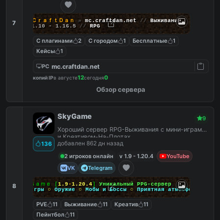
ＣｒａｆｔＤａｎ
»
mc.craftdan.net
//
Выживание
7
1.10 - 1.16.5
//
RPG
С плагинами
2
С городом
1
Бесплатные
1
Кейсы
1
mc.craftdan.net
PC
12
0
копий IP
в августе
сегодня
Обзор сервера
SkyGame
9
Хороший сервер RPG-Выживания с мини-играми
и Креативом-На-Плотах.
добавлен 862 дн назад
136
2 игроков онлайн
v 1.9 - 1.20.4
YouTube
VK
Telegram
Ｓｋｙ
Ｇａｍｅ
[
1.9
-
1.20.4
]
Уникальный PPG-сервер
8
Мини-игры
○
Оружие
○
Мобы и Боссы
○
Приятная атмосфера
PVE
11
Выживание
11
Креатив
11
Пейнтбол
11