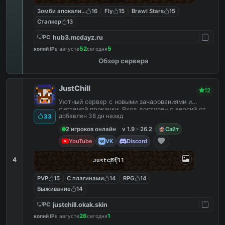
Зомби апокалипсис
16
Fly
15
Brawl Stars
15
Сталкер
13
hub3.mcdayz.ru
PC
52
5
копий IP
в августе
сегодня
Обзор сервера
JustChill
12
Уютный сервер с новыми зачарованиями и
системой прокачки. Вход доступен с версий от
добавлен 38 дн назад
33
1.9 до 26.2
2 игроков онлайн
v 1.9 - 26.2
Сайт
YouTube
VK
Discord
4
JustChill
PVP
15
С плагинами
14
RPG
14
Выживание
14
justchill.okak.skin
PC
26
1
копий IP
в августе
сегодня