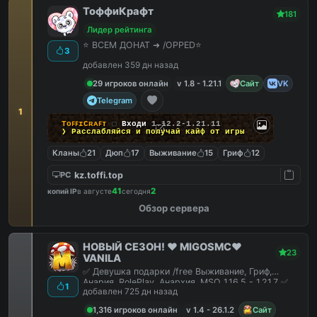
ТоффиКрафт
181
Лидер рейтинга
⭐ ВСЕМ ДОНАТ ➜ /OPPED⭐
3
добавлен 359 дн назад
29 игроков онлайн
v 1.8 - 1.21.1
Сайт
VK
Telegram
1
TᴏꜰꜰɪCʀᴀꜰᴛ
▢
Входи
1.12.2-1.21.11
❯ Расслабляйся и
получай кайф
от игры
Кланы
21
Дюп
17
Выживание
15
Гриф
12
kz.toffi.top
PC
41
2
копий IP
в августе
сегодня
Обзор сервера
НОВЫЙ СЕЗОН! ❤️ MIGOSMC❤️
23
VANILA
✅ Девушка подарки /free Выживание, Гриф,
Анария, RolePlay, Анархия, MSO 1.16.5 - 1.21.7 ✅
1
добавлен 725 дн назад
1,316 игроков онлайн
v 1.4 - 26.1.2
Сайт