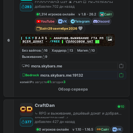
ГОЛОСОВОЙ ЧАТ 🌟 СМП 💻 ПК+ТЕЛЕФОН
добавлен 702 дн назад
293
1,314 игроков онлайн
v 1.8 - 26.2
Сайт
YouTube
VK
Telegram
Discord
Вайп
29 сентября 2026
|
|
|
ＳＫＹ
ＢＡＲＳ
»
АНАРХИЯ ВЫЖИВАНИЕ ГТА РП
|
|
|
6
██
ВСЕМ ДОНАТ
-
/FREE
▌
ГОЛОСОВОЙ ЧАТ
██
Без вайпов
16
Хардкор
13
Магия
10
Выживание
9
mcra.skybars.me
PC
mcra.skybars.me:19132
Bedrock
41
3
копий IP
в августе
сегодня
Обзор сервера
CraftDan
10
⤿ RPG и выживание, дешёвый донат и добрая
администрация! ⤾
добавлен 427 дн назад
377
0 игроков онлайн
v 1.10 - 1.16.5
Сайт
VK