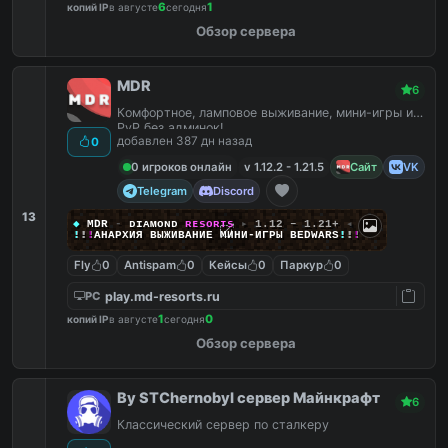
6
1
копий IP
в августе
сегодня
Обзор сервера
MDR
6
Комфортное, ламповое выживание, мини-игры и
PvP без админок!
добавлен 387 дн назад
0
0 игроков онлайн
v 1.12.2 - 1.21.5
Сайт
VK
Telegram
Discord
13
◆
MDR
-
ᴅ
ɪ
ᴀ
ᴍ
ᴏ
ɴ
ᴅ
ʀ
ᴇ
s
o
ʀ
ᴛ
s
▸
1.12 – 1.21+
◂
!
!
!
АНАРХИЯ ВЫЖИВАНИЕ МИНИ‑ИГРЫ BEDWARS
!
!
!
Fly
0
Antispam
0
Кейсы
0
Паркур
0
play.md-resorts.ru
PC
1
0
копий IP
в августе
сегодня
Обзор сервера
By STChernobyl сервер Майнкрафт
6
Классический сервер по сталкеру