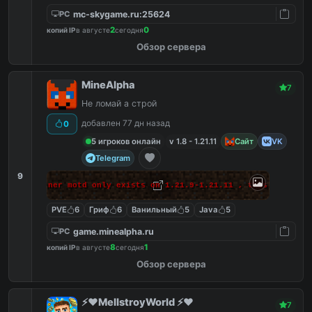
mc-skygame.ru:25624
PC
2
0
копий IP
в августе
сегодня
Обзор сервера
MineAlpha
7
Не ломай а строй
добавлен 77 дн назад
0
5 игроков онлайн
v 1.8 - 1.21.11
Сайт
VK
Telegram
9
 makes banner motd only exists on 1.21.9-1.21.11 , this massage 
PVE
6
Гриф
6
Ванильный
5
Java
5
game.minealpha.ru
PC
8
1
копий IP
в августе
сегодня
Обзор сервера
⚡️❤️MellstroyWorld ⚡️❤️
7