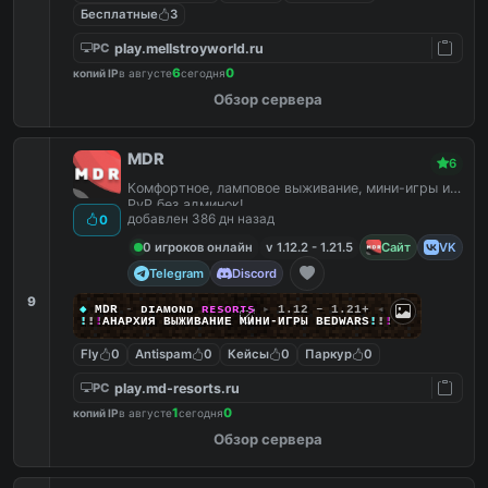
Бесплатные
3
play.mellstroyworld.ru
PC
6
0
копий IP
в августе
сегодня
Обзор сервера
MDR
6
Комфортное, ламповое выживание, мини-игры и
PvP без админок!
добавлен 386 дн назад
0
0 игроков онлайн
v 1.12.2 - 1.21.5
Сайт
VK
Telegram
Discord
9
◆
MDR
-
ᴅ
ɪ
ᴀ
ᴍ
ᴏ
ɴ
ᴅ
ʀ
ᴇ
s
o
ʀ
ᴛ
s
▸
1.12 – 1.21+
◂
!
!
!
АНАРХИЯ ВЫЖИВАНИЕ МИНИ‑ИГРЫ BEDWARS
!
!
!
Fly
0
Antispam
0
Кейсы
0
Паркур
0
play.md-resorts.ru
PC
1
0
копий IP
в августе
сегодня
Обзор сервера