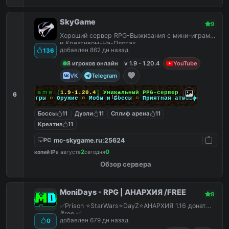
SkyGame
9
Хороший сервер RPG-Выживания с мини-играми
и Креативом-На-Плотах.
добавлен 862 дн назад
136
8 игроков онлайн
v 1.9 - 1.20.4
YouTube
VK
Telegram
Ｓｋｙ
Ｇａｍｅ
[
1.9
-
1.20.4
]
Уникальный PPG-сервер
6
Мини-игры
○
Оружие
○
Мобы и Боссы
○
Приятная атмосфера
Боссы
11
Дуэли
11
Сплиф арена
11
Креатив
11
mc-skygame.ru:25624
PC
2
0
копий IP
в августе
сегодня
Обзор сервера
MoniDays - RPG | АНАРХИЯ /FREE
8
✅Prison ⭐StarWars⭐DayZ⭐АНАРХИЯ 1.16 донат
/free ✅
добавлен 679 дн назад
0