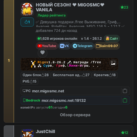
НОВЫЙ СЕЗОН! ❤️ MIGOSMC❤️
23
VANILA
Лидер рейтинга
✅ Девушка подарки /free Выживание, Гриф,
1
Анария, RolePlay, Анархия, MSO 1.16.5 - 1.21.7 ✅
добавлен 724 дн назад
1,628 игроков онлайн
v 1.4 - 26.1.2
Сайт
YouTube
VK
Telegram
Вайп
09.07
1
▚
▞
M
i
g
o
s
1.8-26.2
🗡
Награды /free
▞
▚
⁂
С
у
р
в
,
Г
р
и
ф
,
М
и
н
и
-
И
г
р
ы
,
,
,
Один блок
28
Бесплатная админка
27
Креатив
18
PVE
15
mcr.migosmc.net
PC
mcr.migosmc.net:19132
Bedrock
61
6
копий IP
в августе
сегодня
Обзор сервера
JustChill
12