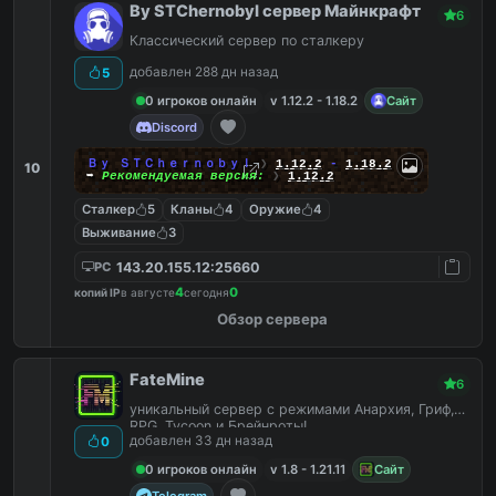
By STChernobyl сервер Майнкрафт
6
Классический сервер по сталкеру
добавлен 288 дн назад
5
0 игроков онлайн
v 1.12.2 - 1.18.2
Сайт
Discord
Ｂｙ ＳＴＣｈｅｒｎｏｂｙｌ
❯
1.12.2
-
1.18.2
10
➥
Рекомендуемая версия:
❯
1.12.2
Сталкер
5
Кланы
4
Оружие
4
Выживание
3
143.20.155.12:25660
PC
4
0
копий IP
в августе
сегодня
Обзор сервера
FateMine
6
уникальный сервер с режимами Анархия, Гриф,
RPG, Tycoon и Брейнроты!
добавлен 33 дн назад
0
0 игроков онлайн
v 1.8 - 1.21.11
Сайт
Telegram