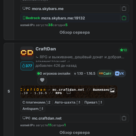
mcra.skybars.me
PC
mcra.skybars.me:19132
Bedrock
38
5
копий IP
в августе
сегодня
Обзор сервера
CraftDan
10
⤿ RPG и выживание, дешёвый донат и добрая
администрация! ⤾
добавлен 426 дн назад
377
0 игроков онлайн
v 1.10 - 1.16.5
Сайт
VK
ＣｒａｆｔＤａｎ
»
mc.craftdan.net
//
Выживание
5
1.10 - 1.16.5
//
RPG
С плагинами
2
Авто-шахта
1
Приват
1
Antispam
1
mc.craftdan.net
PC
11
1
копий IP
в августе
сегодня
Обзор сервера