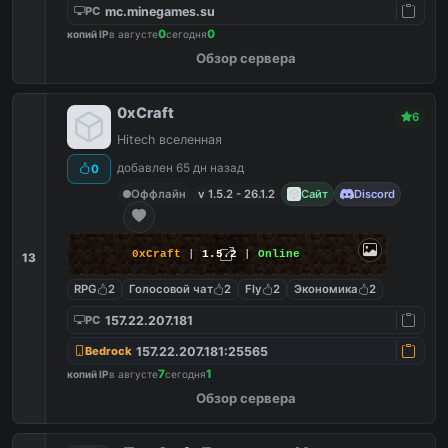
mc.minegames.su
PC
0
0
копий IP
в августе
сегодня
Обзор сервера
0xCraft
6
Hitech вселенная
добавлен 65 дн назад
0
Оффлайн
v 1.5.2 - 26.1.2
Сайт
Discord
0xCraft
|
1.5.2
|
Online
13
RPG
2
Голосовой чат
2
Fly
2
Экономика
2
157.22.207.181
PC
157.22.207.181:25565
Bedrock
7
1
копий IP
в августе
сегодня
Обзор сервера