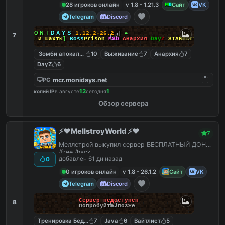
28 игроков онлайн
v 1.8 - 1.21.3
Сайт
VK
Telegram
Discord
↠
┃
ＭＯＮＩ
ＤＡＹＳ
1.12.2-26.2
┃
↞
7
[
Боссы и Шахты
]
Boss
Prison
MSO
Анархия
Day
Z
STARBATTLE
Зомби апокалипсис
10
Выживание
7
Анархия
7
DayZ
6
mcr.monidays.net
PC
12
1
копий IP
в августе
сегодня
Обзор сервера
⚡️❤️MellstroyWorld ⚡️❤️
7
Меллстрой выкупил сервер БЕСПЛАТНЫЙ ДОНАТ
/free /hack
добавлен 61 дн назад
0
0 игроков онлайн
v 1.8 - 26.1.2
Сайт
VK
Telegram
Discord
Сервер недоступен
8
Попробуйте позже
Тренировка Бед Варс
7
Java
6
Вайтлист
5