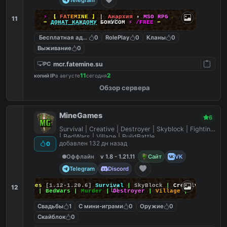
⚡
【
F
A
T
E
M
I
N
E
】
▎
Анархия
•
MSO RPG
☄
11
➡
ДОНАТ КАЖДОМУ
БОНУСОМ
⚡
/FREE
⬅
Бесплатная админка
0
RolePlay
0
Кланы
0
Выживание
0
mcr.fatemine.su
PC
11
2
копий IP
в августе
сегодня
Обзор сервера
MineGames
6
Survival | Creative | Destroyer | Skyblock | Fighting
| BedWars | Village | BuildBattle
добавлен 132 дн назад
0
Оффлайн
v 1.8 - 1.21.11
Сайт
VK
Telegram
Discord
MineGames
[1.12-1.20.6]
Survival
|
SkyBlock
|
Creative
|
12
SkyWars
| BedWars |
Murder
|
Destroyer
|
Village
|
Свадьбы
1
С мини-играми
0
Оружие
0
Скайблок
0