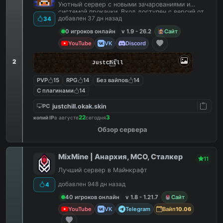
Уютный сервер с новыми зачарованиями и
системой прокачки. Вход доступен с версий от
добавлен 37 дн назад
34
1.9 до 26.2
0 игроков онлайн
v 1.9 - 26.2
Сайт
YouTube
VK
Discord
2
JustChill
PVP
15
RPG
14
Без вайпов
14
С плагинами
14
justchill.okak.skin
PC
22
3
копий IP
в августе
сегодня
Обзор сервера
MixMine | Анархия, МСО, Сталкер
11
Лучший сервер в Майнкрафт
добавлен 948 дн назад
4
40 игроков онлайн
v 1.8 - 1.21.7
Сайт
YouTube
VK
Telegram
Вайп
10.06