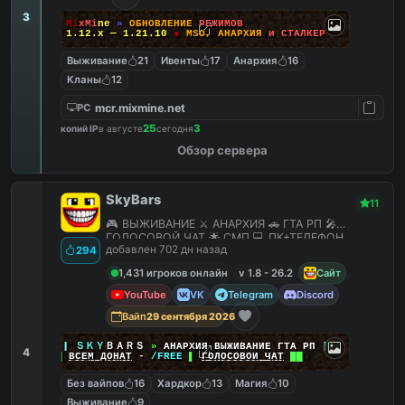
3
M
i
x
M
i
n
e
»
О
Б
Н
О
В
Л
Е
Н
И
Е
Р
Е
Ж
И
М
О
В
1.12.x — 1.21.10
●
M
S
O
,
А
Н
А
Р
Х
И
Я
и
С
Т
А
Л
К
Е
Р
Выживание
21
Ивенты
17
Анархия
16
Кланы
12
mcr.mixmine.net
PC
25
3
копий IP
в августе
сегодня
Обзор сервера
SkyBars
11
🎮 ВЫЖИВАНИЕ ⚔️ АНАРХИЯ 🚗 ГТА РП 🎤
ГОЛОСОВОЙ ЧАТ 🌟 СМП 💻 ПК+ТЕЛЕФОН
добавлен 702 дн назад
294
1,431 игроков онлайн
v 1.8 - 26.2
Сайт
YouTube
VK
Telegram
Discord
Вайп
29 сентября 2026
|
|
|
ＳＫＹ
ＢＡＲＳ
»
АНАРХИЯ ВЫЖИВАНИЕ ГТА РП
|
|
|
4
██
ВСЕМ ДОНАТ
-
/FREE
▌
ГОЛОСОВОЙ ЧАТ
██
Без вайпов
16
Хардкор
13
Магия
10
Выживание
9