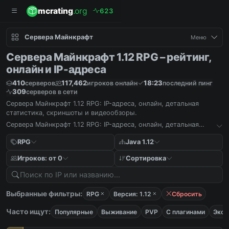
mcrating
.org
6
2
3
Сервера Майнкрафт
Меню
Сервера Майнкрафт 1.12 RPG – рейтинг,
онлайн и IP-адреса
410
117,462
18:23
серверов
игроков онлайн
последний пинг
309
серверов в сети
Сервера Майнкрафт 1.12 RPG: IP-адреса, онлайн, детальная
статистика, скриншоты и видеообзоры.
Сервера Майнкрафт 1.12 RPG: IP-адреса, онлайн, детальная
статистика, скриншоты и видеообзоры.
RPG
Java 1.12
Игроков: от 0
Сортировка
Выбранные фильтры:
RPG
Версия: 1.12
Сбросить
Часто ищут:
Популярные
Выживание
PVP
С плагинами
Экон