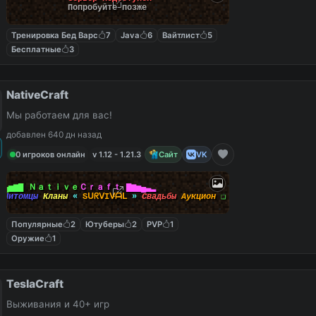
Попробуйте позже
Тренировка Бед Варс
7
Java
6
Вайтлист
5
Бесплатные
3
NativeCraft
Мы работаем для вас!
добавлен 640 дн назад
0 игроков онлайн
v 1.12 - 1.21.3
Сайт
VK
▃▄▅▆▇
Ｎａｔｉｖｅ
Ｃｒａｆｔ ▇▆▅▄▃▂
❏
Питомцы
Кланы
«
SᑌᖇᐯIᐯᗩᒪ
»
Свадьбы
Аукцион
❏
Популярные
2
Ютуберы
2
PVP
1
Оружие
1
TeslaCraft
Выживания и 40+ игр