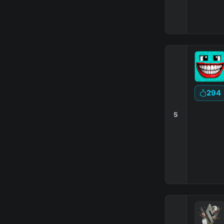
294
5
|