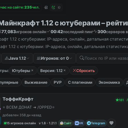
час на сайте:
2
3
5
чел.
айнкрафт 1.12 с ютуберами – рейтин
77,083
00:42
300
игроков онлайн
последний пинг
серверов в
фт 1.12 с ютуберами: IP-адреса, онлайн, детальная статист
фт 1.12 с ютуберами: IP-адреса, онлайн, детальная статисти
Java 1.12
Игроков: от 0
тры:
Ютуберы
Версия: 1.12
Сбросить
пулярные
Выживание
PVP
С плагинами
Экономика
ТоффиКрафт
181
⭐ ВСЕМ ДОНАТ ➜ /OPPED⭐
добавлен 358 дн назад
15 игроков онлайн
v 1.8 - 1.21.1
Сайт
VK
Telegram