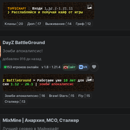
TᴏꜰꜰɪCʀᴀꜰᴛ
▢
Входи
1.12.2-1.21.11
❯ Расслабляйся и
получай кайф
от игры
Кланы
20
Дюп
17
Выживание
14
Гриф
12
DayZ BattleGround
Зомби апокалипсис!
добавлен 916 дн назад
153 игроков онлайн
v 1.8 - 1.21.4
Сайт
VK
ayZ BattleGround
> Работаем уже
10 лет
для Вас!
ерсия
1.12 - 26.1
|
зомби апокалипсис
Зомби апокалипсис
16
Brawl Stars
15
Fly
15
Сталкер
13
MixMine | Анархия, МСО, Сталкер
Лучший сервер в Майнкрафт