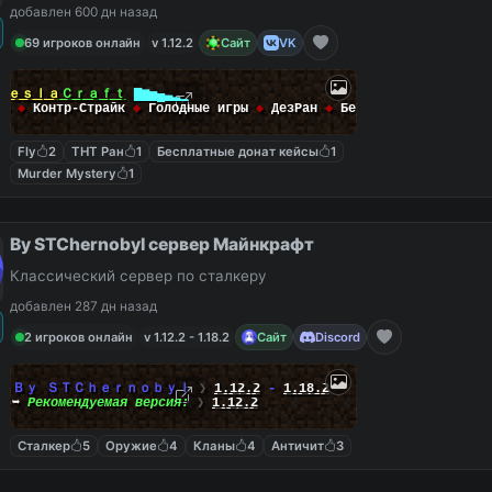
добавлен 600 дн назад
69 игроков онлайн
v 1.12.2
Сайт
VK
Ｔｅｓｌａ
Ｃｒａｆｔ
▇▆▅▄▃▂▁
йм
◆
Контр-Страйк
◆
Голодные игры
◆
ДезРан
◆
БедВарс
◆
Fly
2
ТНТ Ран
1
Бесплатные донат кейсы
1
Murder Mystery
1
By STChernobyl сервер Майнкрафт
Классический сервер по сталкеру
добавлен 287 дн назад
2 игроков онлайн
v 1.12.2 - 1.18.2
Сайт
Discord
Ｂｙ ＳＴＣｈｅｒｎｏｂｙｌ
❯
1.12.2
-
1.18.2
➥
Рекомендуемая версия:
❯
1.12.2
Сталкер
5
Оружие
4
Кланы
4
Античит
3