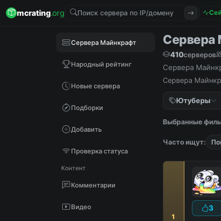
mcrating
.org
Сей
Сервера М
Сервера Майнкрафт
410
серверов
Народный рейтинг
Сервера Майнкра
Сервера Майнкра
Новые сервера
Ютуберы
Подборки
Выбранные филь
Добавить
Часто ищут:
По
Проверка статуса
Контент
Комментарии
Видео
3
1