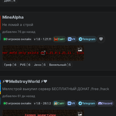
Дюп
4
MineAlpha
Не ломай а строй
добавлен 76 дн назад
0 игроков онлайн
v 1.8 - 1.21.11
Сайт
VK
Telegram
anner motd only exists on 1.21.9-1.21.11 , this massage can be e
Гриф
6
PVE
6
Java
5
Ванильный
5
⚡️❤️MellstroyWorld ⚡️❤️
Меллстрой выкупил сервер БЕСПЛАТНЫЙ ДОНАТ /free /hack
добавлен 61 дн назад
0 игроков онлайн
v 1.8 - 26.1.2
Сайт
VK
Telegram
Discord
Сервер недоступен