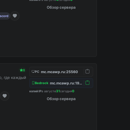
Обзор сервера
scord
8
mc.mcawp.ru:25560
PC
, где каждый
mc.mcawp.ru:19132
Bedrock
31
0
копий IP
в августе
сегодня
Обзор сервера