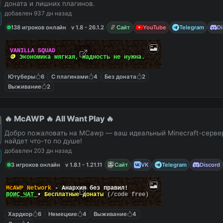
доната и лишних плагинов.
добавлен 937 дн назад
138 игроков онлайн
v 1.8 - 26.1.2
Сайт
YouTube
Telegram
Di
V
A
N
I
L
L
A
S
Q
U
A
D
🪙
Э
к
о
н
о
м
и
к
а
м
я
г
к
а
я
,
ж
а
д
н
о
с
т
ь
н
е
н
у
ж
н
а
.
Ютуберы
6
С плагинами
4
Без доната
2
Выживание
2
🔥 McAWP 🔥 All Want Play 🔥
Добро пожаловать на MCawp — ваш идеальный Minecraft-сервер
найдет что-то по душе!
добавлен 203 дн назад
3 игроков онлайн
v 1.8.1 - 1.21.11
Сайт
VK
Telegram
Discord
McAWP Network
- Анархия без правил!
ВОЙС ЧАТ
•
Бесплатные донаты
(/code free)
Хардкор
6
Немецкие
4
Выживание
4