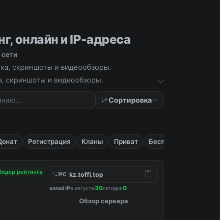
г, онлайн и IP-адреса
 сети
ика, скриншоты и видеообзоры.
ка, скриншоты и видеообзоры.
Сортировка
Донат
Регистрация
Кланы
Приват
Бесплатные
Лидер рейтинга
kz.toffi.top
PC
30
0
копий IP
в августе
сегодня
Обзор сервера