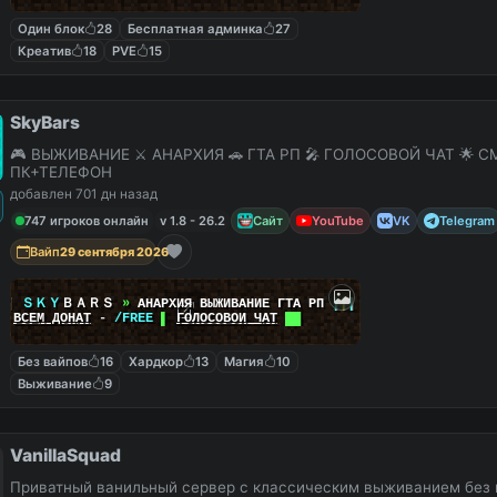
Один блок
28
Бесплатная админка
27
Креатив
18
PVE
15
SkyBars
🎮 ВЫЖИВАНИЕ ⚔️ АНАРХИЯ 🚗 ГТА РП 🎤 ГОЛОСОВОЙ ЧАТ 🌟 С
ПК+ТЕЛЕФОН
добавлен 701 дн назад
747 игроков онлайн
v 1.8 - 26.2
Сайт
YouTube
VK
Telegram
Вайп
29 сентября 2026
|
|
ＳＫＹ
ＢＡＲＳ
»
АНАРХИЯ ВЫЖИВАНИЕ ГТА РП
|
|
|
██
ВСЕМ ДОНАТ
-
/FREE
▌
ГОЛОСОВОЙ ЧАТ
██
Без вайпов
16
Хардкор
13
Магия
10
Выживание
9
VanillaSquad
Приватный ванильный сервер с классическим выживанием без 