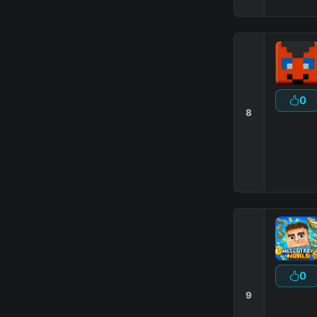
0
8
the minecraft feature that makes b
0
9