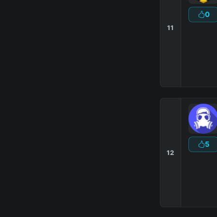
0
11
▁▂▃▄▅▆▇
◆
МиксГе
5
12