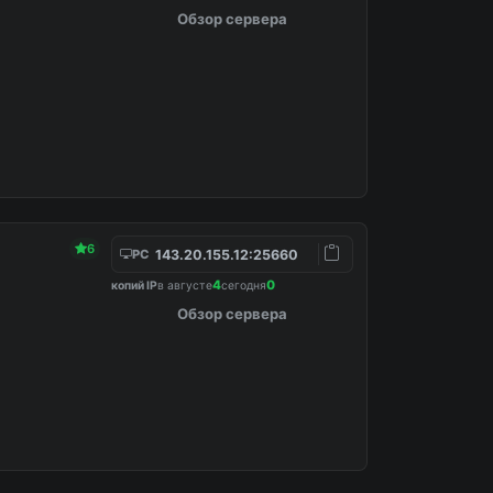
Обзор сервера
6
143.20.155.12:25660
PC
4
0
копий IP
в августе
сегодня
Обзор сервера