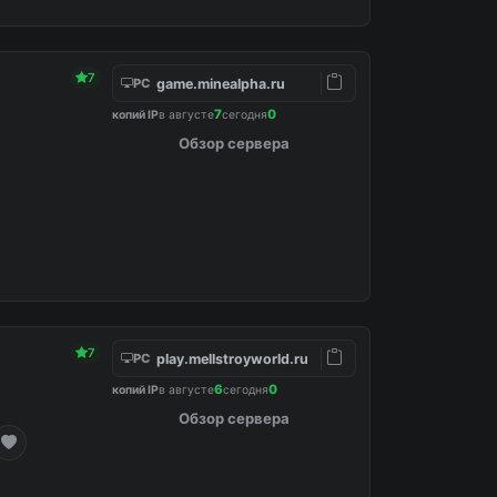
7
game.minealpha.ru
PC
7
0
копий IP
в августе
сегодня
Обзор сервера
dited in config.
7
play.mellstroyworld.ru
PC
6
0
копий IP
в августе
сегодня
Обзор сервера