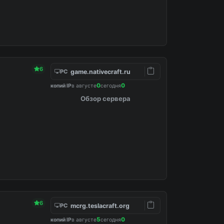
6
game.nativecraft.ru
PC
0
0
копий IP
в августе
сегодня
Обзор сервера
6
mcrg.teslacraft.org
PC
5
0
копий IP
в августе
сегодня