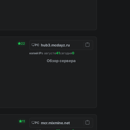
22
hub3.mcdayz.ru
PC
41
0
копий IP
в августе
сегодня
Обзор сервера
11
mcr.mixmine.net
PC