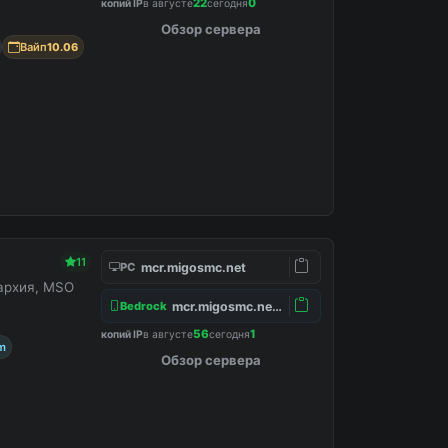
22
0
копий IP
в августе
сегодня
Обзор сервера
Вайп
10.06
11
mcr.migosmc.net
PC
нархия, MSO
mcr.migosmc.net:19132
Bedrock
56
1
копий IP
в августе
сегодня
m
Обзор сервера