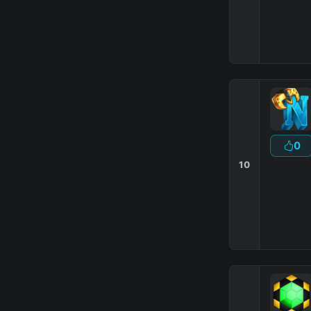
0
10
▂