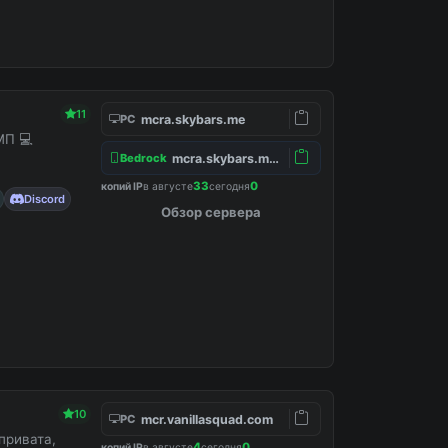
11
mcra.skybars.me
PC
МП 💻
mcra.skybars.me:19132
Bedrock
33
0
копий IP
в августе
сегодня
Discord
Обзор сервера
10
mcr.vanillasquad.com
PC
привата,
4
0
копий IP
в августе
сегодня