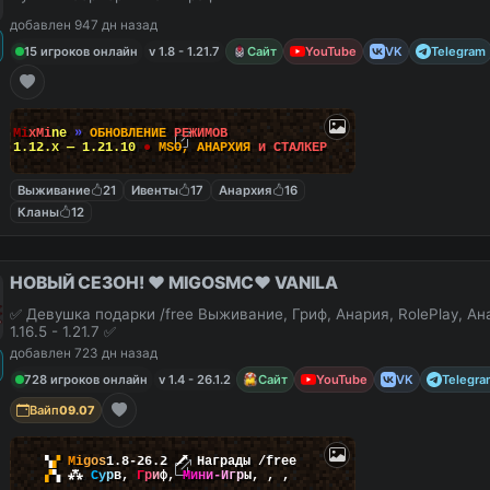
добавлен 947 дн назад
15 игроков онлайн
v 1.8 - 1.21.7
Сайт
YouTube
VK
Telegram
M
i
x
M
i
n
e
»
О
Б
Н
О
В
Л
Е
Н
И
Е
Р
Е
Ж
И
М
О
В
1.12.x — 1.21.10
●
M
S
O
,
А
Н
А
Р
Х
И
Я
и
С
Т
А
Л
К
Е
Р
Выживание
21
Ивенты
17
Анархия
16
Кланы
12
НОВЫЙ СЕЗОН! ❤️ MIGOSMC❤️ VANILA
✅ Девушка подарки /free Выживание, Гриф, Анария, RolePlay, А
1.16.5 - 1.21.7 ✅
добавлен 723 дн назад
728 игроков онлайн
v 1.4 - 26.1.2
Сайт
YouTube
VK
Telegra
Вайп
09.07
▚
▞
M
i
g
o
s
1.8-26.2
🗡
Награды /free
▞
▚
⁂
С
у
р
в
,
Г
р
и
ф
,
М
и
н
и
-
И
г
р
ы
,
,
,