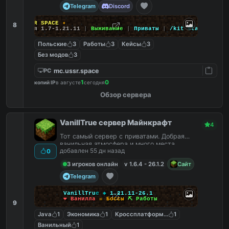
Telegram
Discord
✦
USSR SPACE
✦
8
Версия 1.7-1.21.11
|
Выживание
|
Приваты
|
/kit start
Польские
3
Работы
3
Кейсы
3
Без модов
3
mc.ussr.space
PC
1
0
копий IP
в августе
сегодня
Обзор сервера
VanillTrue сервер Майнкрафт
4
Тот самый сервер с приватами. Добрая
ванильная атмосфера и много места.
добавлен 55 дн назад
0
3 игроков онлайн
v 1.6.4 - 26.1.2
Сайт
Telegram
V
a
n
i
l
l
T
r
u
e
◆
1.21.11-26.1
❤ Ванилла
☠ Боссы
⛏ Работы
9
Java
1
Экономика
1
Кроссплатформенный
1
Ванильный
1