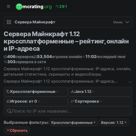
mcrating
.org
2
9
1
Сервера Майнкрафт
Меню
Сервера Майнкрафт 1.12
кроссплатформенные – рейтинг, онлайн
и IP-адреса
406
53,504
11:02
серверов
игроков онлайн
последний пинг
303
серверов в сети
Сервера Майнкрафт 1.12 кроссплатформенные: IP-адреса, онлайн,
детальная статистика, скриншоты и видеообзоры.
Сервера Майнкрафт 1.12 кроссплатформенные: IP-адреса,
онлайн, детальная статистика, скриншоты и видеообзоры.
Кроссплатформенные
Java 1.12
Игроков: от 0
Сортировка
Выбранные фильтры:
Кроссплатформенные
Версия: 1.12
Сбросить