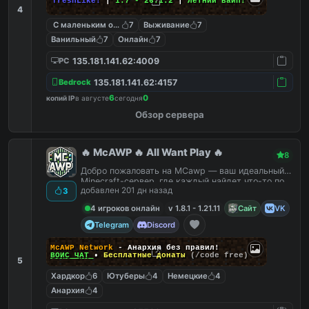
freshLike!
|
1.7 - 26.1.2
|
Летний вайп!
4
С маленьким онлайном
7
Выживание
7
Ванильный
7
Онлайн
7
135.181.141.62:4009
PC
135.181.141.62:4157
Bedrock
6
0
копий IP
в августе
сегодня
Обзор сервера
🔥 McAWP 🔥 All Want Play 🔥
8
Добро пожаловать на MCawp — ваш идеальный
Minecraft-сервер, где каждый найдет что-то по
добавлен 201 дн назад
3
душе!
4 игроков онлайн
v 1.8.1 - 1.21.11
Сайт
VK
Telegram
Discord
McAWP Network
- Анархия без правил!
ВОЙС ЧАТ
•
Бесплатные донаты
(/code free)
5
Хардкор
6
Ютуберы
4
Немецкие
4
Анархия
4