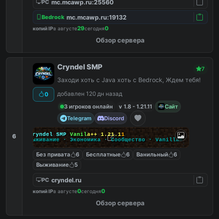
mc.mcawp.ru:25560
PC
mc.mcawp.ru:19132
Bedrock
29
0
копий IP
в августе
сегодня
Обзор сервера
Cryndel SMP
7
Заходи хоть с Java хоть с Bedrock, Ждем тебя!
добавлен 120 дн назад
0
3 игроков онлайн
v 1.8 - 1.21.11
Сайт
Telegram
Discord
C
r
y
n
d
e
l
S
M
P
V
a
n
i
l
a
+
+
1
.
2
1
.
1
1
6
В
ы
ж
и
в
а
н
и
е
·
Э
к
о
н
о
м
и
к
а
·
С
о
о
б
щ
е
с
т
в
о
·
V
a
n
i
l
l
a
+
Без привата
6
Бесплатные
6
Ванильный
6
Выживание
5
cryndel.ru
PC
0
0
копий IP
в августе
сегодня
Обзор сервера