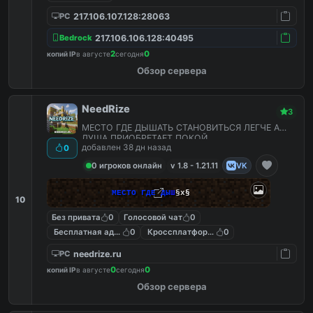
217.106.107.128:28063
PC
217.106.106.128:40495
Bedrock
2
0
копий IP
в августе
сегодня
Обзор сервера
NeedRize
3
МЕСТО ГДЕ ДЫШАТЬ СТАНОВИТЬСЯ ЛЕГЧЕ А
ДУША ПРИОБРЕТАЕТ ПОКОЙ
добавлен 38 дн назад
0
0 игроков онлайн
v 1.8 - 1.21.11
VK
М
Е
С
Т
О
Г
Д
Е
Д
Ы
Ш
§x
§
10
Без привата
0
Голосовой чат
0
Бесплатная админка
0
Кроссплатформенные
0
needrize.ru
PC
0
0
копий IP
в августе
сегодня
Обзор сервера