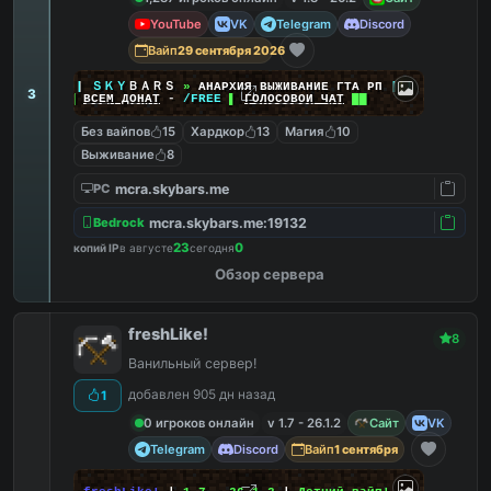
YouTube
VK
Telegram
Discord
Вайп
29 сентября 2026
|
|
|
ＳＫＹ
ＢＡＲＳ
»
АНАРХИЯ ВЫЖИВАНИЕ ГТА РП
|
|
|
3
██
ВСЕМ ДОНАТ
-
/FREE
▌
ГОЛОСОВОЙ ЧАТ
██
Без вайпов
15
Хардкор
13
Магия
10
Выживание
8
mcra.skybars.me
PC
mcra.skybars.me:19132
Bedrock
23
0
копий IP
в августе
сегодня
Обзор сервера
freshLike!
8
Ванильный сервер!
добавлен 905 дн назад
1
0 игроков онлайн
v 1.7 - 26.1.2
Сайт
VK
Telegram
Discord
Вайп
1 сентября