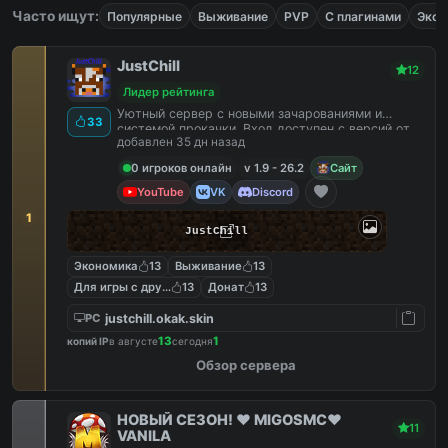
Часто ищут:
Популярные
Выживание
PVP
С плагинами
Экон
JustChill
12
Лидер рейтинга
Уютный сервер с новыми зачарованиями и
33
системой прокачки. Вход доступен с версий от
добавлен 35 дн назад
1.9 до 26.2
0 игроков онлайн
v 1.9 - 26.2
Сайт
YouTube
VK
Discord
1
JustChill
Экономика
13
Выживание
13
Для игры с другом
13
Донат
13
justchill.okak.skin
PC
13
1
копий IP
в августе
сегодня
Обзор сервера
НОВЫЙ СЕЗОН! ❤️ MIGOSMC❤️
11
VANILA