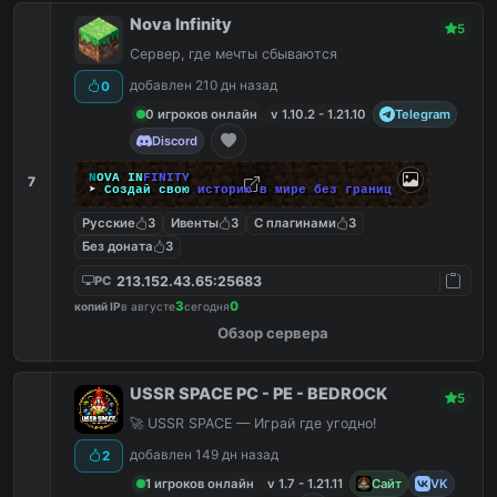
Nova Infinity
5
Сервер, где мечты сбываются
добавлен 210 дн назад
0
0 игроков онлайн
v 1.10.2 - 1.21.10
Telegram
Discord
N
O
V
A
I
N
F
I
N
I
T
Y
7
➤
С
о
з
д
а
й
с
в
о
ю
и
с
т
о
р
и
ю
в
м
и
р
е
б
е
з
г
р
а
н
и
ц
Русские
3
Ивенты
3
С плагинами
3
Без доната
3
213.152.43.65:25683
PC
3
0
копий IP
в августе
сегодня
Обзор сервера
USSR SPACE PC - PE - BEDROCK
5
🚀 USSR SPACE — Играй где угодно!
добавлен 149 дн назад
2
1 игроков онлайн
v 1.7 - 1.21.11
Сайт
VK