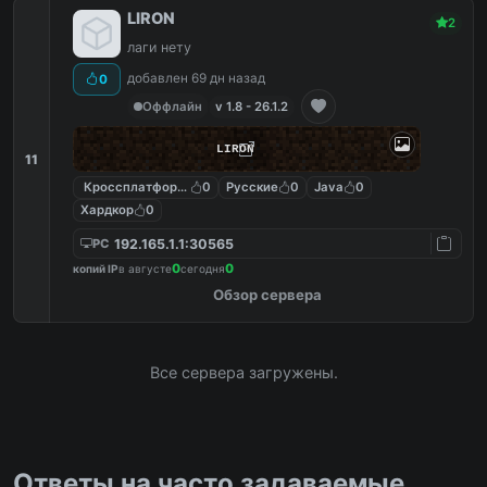
LIRON
2
лаги нету
добавлен 69 дн назад
0
Оффлайн
v 1.8 - 26.1.2
LIRON
11
Кроссплатформенные
0
Русские
0
Java
0
Хардкор
0
192.165.1.1:30565
PC
0
0
копий IP
в августе
сегодня
Обзор сервера
Все сервера загружены.
Ответы на часто задаваемые