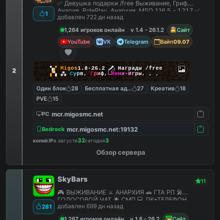
✅ Девушка подарки /free Выживание, Гриф,
Анария, RolePlay, Анархия, MSO 1.16.5 - 1.21.7 ✅
1
добавлен 722 дн назад
1,264 игроков онлайн
v 1.4 - 26.1.2
Сайт
YouTube
VK
Telegram
Вайп
09.07
▚
▞
M
i
g
o
s
1.8-26.2
🗡
Награды /free
2
▞
▚
⁂
С
у
р
в
,
Г
р
и
ф
,
М
и
н
и
-
И
г
р
ы
,
,
,
Один блок
28
Бесплатная админка
27
Креатив
18
PVE
15
mcr.migosmc.net
PC
mcr.migosmc.net:19132
Bedrock
32
3
копий IP
в августе
сегодня
Обзор сервера
SkyBars
11
🎮 ВЫЖИВАНИЕ ⚔️ АНАРХИЯ 🚗 ГТА РП 🎤
ГОЛОСОВОЙ ЧАТ 🌟 СМП 💻 ПК+ТЕЛЕФОН
добавлен 699 дн назад
281
1,287 игроков онлайн
v 1.8 - 26.2
Сайт