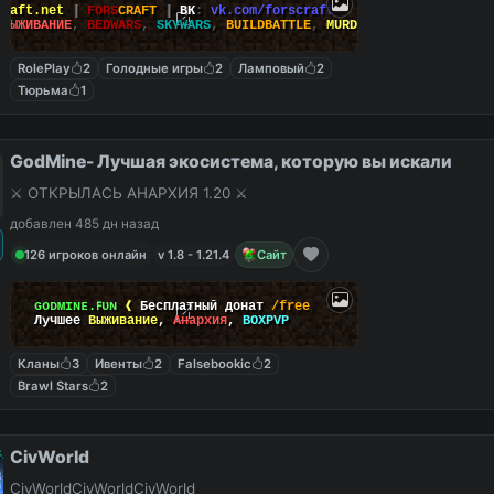
Craft.net
|
FORS
CRAFT
|
ВК
:
vk.com/forscraft
ВЫЖИВАНИЕ
,
BEDWARS
,
SKYWARS
,
BUILDBATTLE
,
MURDERMYSTERY
RolePlay
2
Голодные игры
2
Ламповый
2
Тюрьма
1
GodMine- Лучшая экосистема, которую вы искали
⚔️ ОТКРЫЛАСЬ АНАРХИЯ 1.20 ⚔️
добавлен 485 дн назад
126 игроков онлайн
v 1.8 - 1.21.4
Сайт
ɢᴏᴅᴍɪɴᴇ.ꜰᴜɴ
❰
Бесплатный донат
/free
Лучшее
Выживание
,
Анархия
,
BOXPVP
Кланы
3
Ивенты
2
Falsebookic
2
Brawl Stars
2
CivWorld
CivWorldCivWorldCivWorld