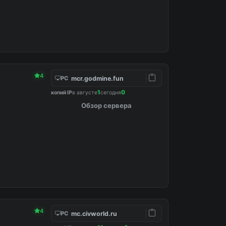
4
mcr.godmine.fun
PC
1
0
копий IP
в августе
сегодня
Обзор сервера
4
mc.civworld.ru
PC