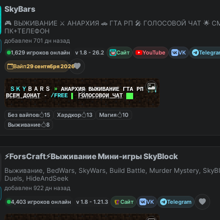
SkyBars
🎮 ВЫЖИВАНИЕ ⚔️ АНАРХИЯ 🚗 ГТА РП 🎤 ГОЛОСОВОЙ ЧАТ 🌟 С
ПК+ТЕЛЕФОН
добавлен 701 дн назад
1,629 игроков онлайн
v 1.8 - 26.2
Сайт
YouTube
VK
Telegr
Вайп
29 сентября 2026
|
|
ＳＫＹ
ＢＡＲＳ
»
АНАРХИЯ ВЫЖИВАНИЕ ГТА РП
|
|
|
██
ВСЕМ ДОНАТ
-
/FREE
▌
ГОЛОСОВОЙ ЧАТ
██
Без вайпов
15
Хардкор
13
Магия
10
Выживание
8
⚡ForsCraft⚡Выживание Мини-игры SkyBlock
Выживание, BedWars, SkyWars, Build Battle, Murder Mystery, SkyBl
Duels, HideAndSeek
добавлен 922 дн назад
4,403 игроков онлайн
v 1.8 - 1.21.3
Сайт
VK
Telegram