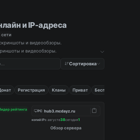
нлайн и IP-адреса
 сети
, скриншоты и видеообзоры.
скриншоты и видеообзоры.
Сортировка
Донат
Регистрация
Кланы
Приват
Бесплатные
Лидер рейтинга
hub3.mcdayz.ru
PC
38
1
копий IP
в августе
сегодня
Обзор сервера