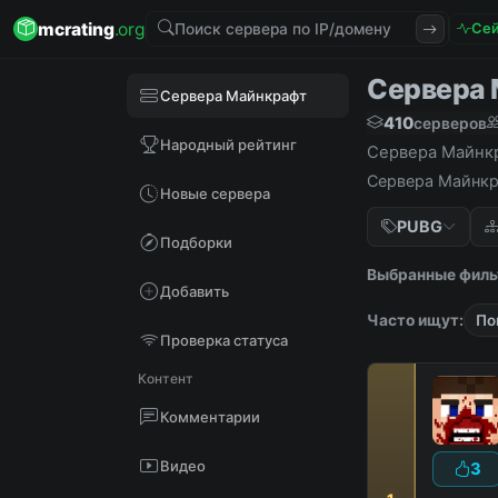
mcrating
.org
Сей
Сервера М
Сервера Майнкрафт
410
серверов
Народный рейтинг
Сервера Майнкра
Сервера Майнкра
Новые сервера
PUBG
Подборки
Выбранные филь
Добавить
Часто ищут:
По
Проверка статуса
Контент
Комментарии
Видео
3