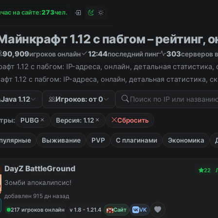
час на сайте:
2
7
3
чел.
айнкрафт 1.12 с пабгом – рейтинг, о
90,909
12:44
303
игроков онлайн
последний пинг
серверов в
фт 1.12 с пабгом: IP-адреса, онлайн, детальная статистика
фт 1.12 с пабгом: IP-адреса, онлайн, детальная статистика, 
Java 1.12
Игроков: от 0
тры:
PUBG
Версия: 1.12
Сбросить
пулярные
Выживание
PVP
С плагинами
Экономика
DayZ BattleGround
22
Зомби апокалипсис!
добавлен 915 дн назад
217 игроков онлайн
v 1.8 - 1.21.4
Сайт
VK