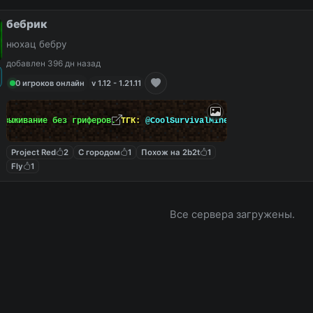
бебрик
нюхац бебру
добавлен 396 дн назад
0 игроков онлайн
v 1.12 - 1.21.11
 выживание без гриферов.
ТГК:
@CoolSurvivalMinecraft
Project Red
2
С городом
1
Похож на 2b2t
1
Fly
1
Все сервера загружены.