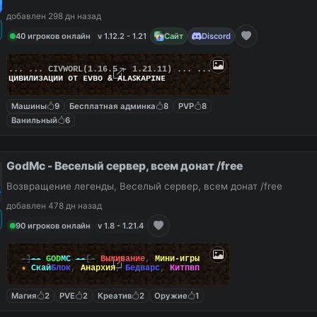
добавлен 298 дн назад
40 игроков онлайн
v 1.12.2 - 1.21
Сайт
Discord
... ...
C
I
V
W
O
R
L
(1.16.5 - 1.21.11) ... ...
циʙилизᴀции от ᴇᴠʙᴏ & ᴀʟᴀꜱᴋᴀᴘɪɴᴇ
Машины
9
Бесплатная админка
8
PVP
8
Ванильный
6
GodMc - Веселый сервер, всем донат /free
Возвращение легенды, Веселый сервер, всем донат /free
добавлен 478 дн назад
90 игроков онлайн
v 1.8 - 1.21.4
-]
--
GOD
MC
--
[-
Выживание
,
Мини-игры
★
Скай
Блок
,
Анархия
,
Бедварс
,
Китпвп
Магия
2
PVE
2
Креатив
2
Оружие
1