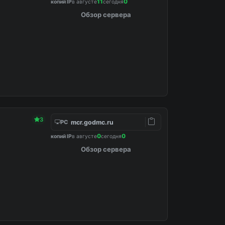
11
0
копий IP
в августе
сегодня
Обзор сервера
3
mcr.godmc.ru
PC
0
0
копий IP
в августе
сегодня
Обзор сервера