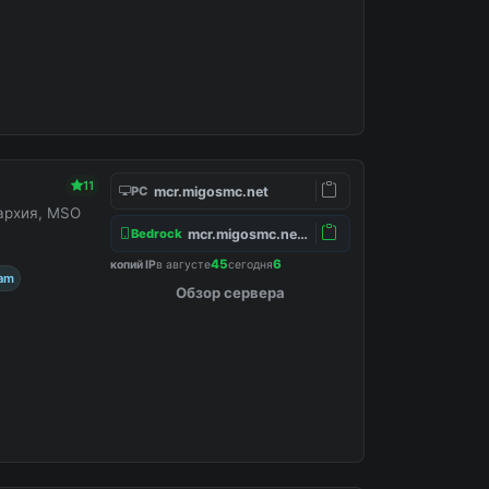
11
mcr.migosmc.net
PC
нархия, MSO
mcr.migosmc.net:19132
Bedrock
45
6
копий IP
в августе
сегодня
ram
Обзор сервера