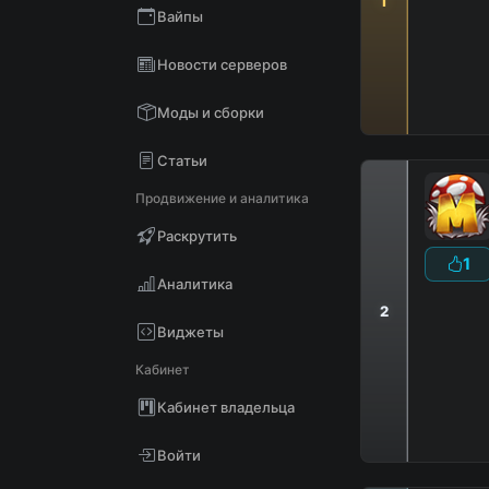
1
Вайпы
D
В
Новости серверов
Моды и сборки
Статьи
Продвижение и аналитика
Раскрутить
1
Аналитика
2
Виджеты
Кабинет
Кабинет владельца
Войти