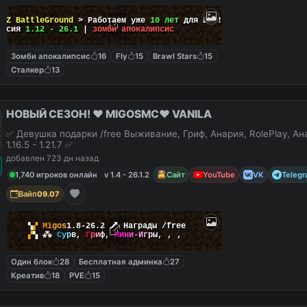
ayZ BattleGround
> Работаем уже
10 лет
для Вас!
ерсия
1.12 - 26.1
|
зомби апокалипсис
Зомби апокалипсис
16
Fly
15
Brawl Stars
15
Сталкер
13
НОВЫЙ СЕЗОН! ❤️ MIGOSMC❤️ VANILA
✅ Девушка подарки /free Выживание, Гриф, Анария, RolePlay, А
1.16.5 - 1.21.7 ✅
добавлен 723 дн назад
1,740 игроков онлайн
v 1.4 - 26.1.2
Сайт
YouTube
VK
Teleg
Вайп
09.07
▚
▞
M
i
g
o
s
1.8-26.2
🗡
Награды /free
▞
▚
⁂
С
у
р
в
,
Г
р
и
ф
,
М
и
н
и
-
И
г
р
ы
,
,
,
Один блок
28
Бесплатная админка
27
Креатив
18
PVE
15