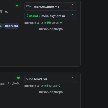
11
mcra.skybars.me
PC
МП 💻
mcra.skybars.me:19132
Bedrock
25
0
копий IP
в августе
сегодня
am
Discord
Обзор сервера
5
fcraft.su
PC
ock, SkyPvP,
6
0
копий IP
в августе
сегодня
Обзор сервера