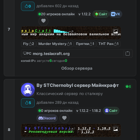
добавлен 602 дн назад
0
20 игроков онлайн
v 1.12.2
Сайт
VK
7
▁▂▃▄▅▆▇
Ｔｅｓｌａ
Ｃｒａｆｔ
▇▆▅▄▃▂▁
◆
Бесконечный мир анархии на безвайповом ванильном выживании
◆
Fly
2
Murder Mystery
1
Прятки
1
ТНТ Ран
1
mcrg.teslacraft.org
PC
6
0
копий IP
в августе
сегодня
Обзор сервера
By STChernobyl сервер Майнкрафт
6
Классический сервер по сталкеру
добавлен 289 дн назад
5
0 игроков онлайн
v 1.12.2 - 1.18.2
Сайт
Discord
Ｂｙ ＳＴＣｈｅｒｎｏｂｙｌ
❯
1.12.2
-
1.18.2
8
➥
Рекомендуемая версия:
❯
1.12.2