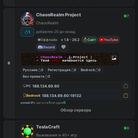
ChaosRealm Project
7
ChaosRealm
добавлен 20 дн назад
1
Оффлайн
v 1.8 - 26.2
Сайт
YouTube
Discord
◈
ChaosRealm
◈
┃ Project
┃
➜
Твой
хаос
начинается здесь
6
Русские
0
Регистрация
0
Bedrock
0
Без привата
0
188.134.69.60
PC
188.134.69.60:19132
Bedrock
1
0
копий IP
в августе
сегодня
Обзор сервера
TeslaCraft
6
Выживания и 40+ игр