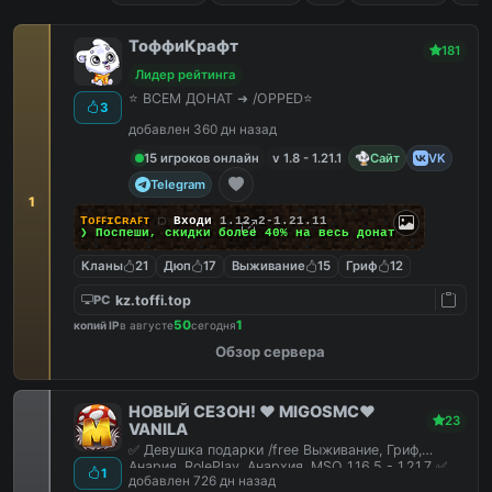
ТоффиКрафт
181
Лидер рейтинга
⭐ ВСЕМ ДОНАТ ➜ /OPPED⭐
3
добавлен 360 дн назад
15 игроков онлайн
v 1.8 - 1.21.1
Сайт
VK
Telegram
1
TᴏꜰꜰɪCʀᴀꜰᴛ
▢
Входи
1.12.2-1.21.11
❯ Поспеши, скидки
более 40%
на весь донат
Кланы
21
Дюп
17
Выживание
15
Гриф
12
kz.toffi.top
PC
50
1
копий IP
в августе
сегодня
Обзор сервера
НОВЫЙ СЕЗОН! ❤️ MIGOSMC❤️
23
VANILA
✅ Девушка подарки /free Выживание, Гриф,
Анария, RolePlay, Анархия, MSO 1.16.5 - 1.21.7 ✅
1
добавлен 726 дн назад