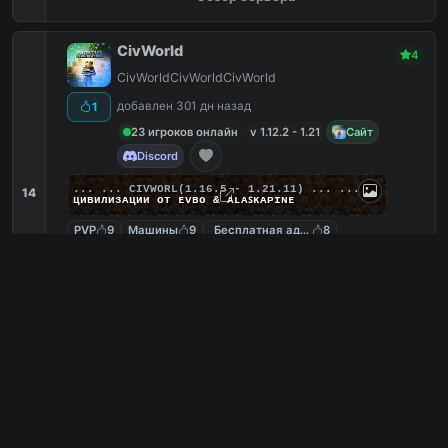
CivWorld
4
CivWorldCivWorldCivWorld
добавлен 301 дн назад
1
23 игроков онлайн
v 1.12.2 - 1.21
Сайт
Discord
... ...
C
I
V
W
O
R
L
(1.16.5 - 1.21.11) ... ...
14
циʙилизᴀции от ᴇᴠʙᴏ & ᴀʟᴀꜱᴋᴀᴘɪɴᴇ
PVP
9
Машины
9
Бесплатная админка
8
Ивенты
6
mc.civworld.ru
PC
19
0
копий IP
в августе
сегодня
Обзор сервера
MineBars
4
Анархия, Выживание, Мини-Игры
добавлен 184 дн назад
0