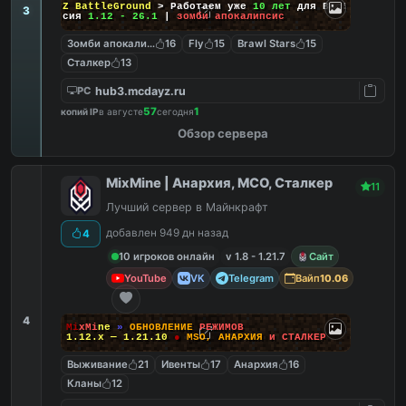
DayZ BattleGround
> Работаем уже
10 лет
для Вас!
3
Версия
1.12 - 26.1
|
зомби апокалипсис
Зомби апокалипсис
16
Fly
15
Brawl Stars
15
Сталкер
13
hub3.mcdayz.ru
PC
57
1
копий IP
в августе
сегодня
Обзор сервера
MixMine | Анархия, МСО, Сталкер
11
Лучший сервер в Майнкрафт
добавлен 949 дн назад
4
10 игроков онлайн
v 1.8 - 1.21.7
Сайт
YouTube
VK
Telegram
Вайп
10.06
4
M
i
x
M
i
n
e
»
О
Б
Н
О
В
Л
Е
Н
И
Е
Р
Е
Ж
И
М
О
В
1.12.x — 1.21.10
●
M
S
O
,
А
Н
А
Р
Х
И
Я
и
С
Т
А
Л
К
Е
Р
Выживание
21
Ивенты
17
Анархия
16
Кланы
12