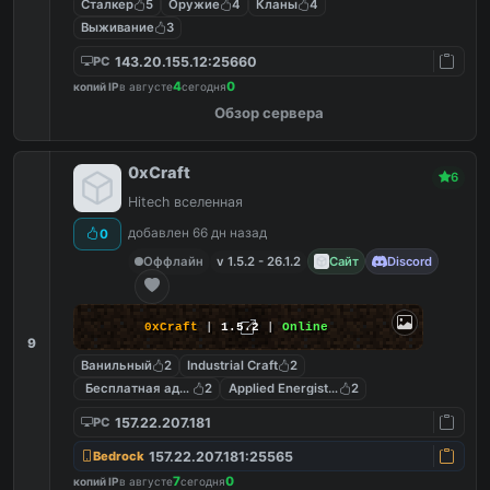
Сталкер
5
Оружие
4
Кланы
4
Выживание
3
143.20.155.12:25660
PC
4
0
копий IP
в августе
сегодня
Обзор сервера
0xCraft
6
Hitech вселенная
добавлен 66 дн назад
0
Оффлайн
v 1.5.2 - 26.1.2
Сайт
Discord
0xCraft
|
1.5.2
|
Online
9
Ванильный
2
Industrial Craft
2
Бесплатная админка
2
Applied Energistics 2
2
157.22.207.181
PC
157.22.207.181:25565
Bedrock
7
0
копий IP
в августе
сегодня