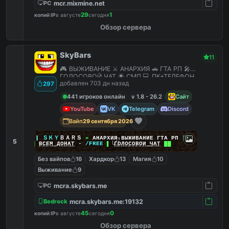
mcr.mixmine.net
PC
29
1
копий IP
в августе
сегодня
Обзор сервера
SkyBars
11
🎮 ВЫЖИВАНИЕ ⚔️ АНАРХИЯ 🚗 ГТА РП 🎤
ГОЛОСОВОЙ ЧАТ 🌟 СМП 💻 ПК+ТЕЛЕФОН
добавлен 703 дн назад
297
441 игроков онлайн
v 1.8 - 26.2
Сайт
YouTube
VK
Telegram
Discord
Вайп
29 сентября 2026
|
|
|
ＳＫＹ
ＢＡＲＳ
»
АНАРХИЯ ВЫЖИВАНИЕ ГТА РП
|
|
|
5
██
ВСЕМ ДОНАТ
-
/FREE
▌
ГОЛОСОВОЙ ЧАТ
██
Без вайпов
16
Хардкор
13
Магия
10
Выживание
9
mcra.skybars.me
PC
mcra.skybars.me:19132
Bedrock
45
0
копий IP
в августе
сегодня
Обзор сервера