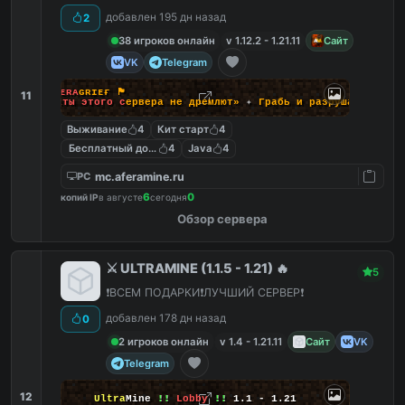
добавлен 195 дн назад
2
38 игроков онлайн
v 1.12.2 - 1.21.11
Сайт
VK
Telegram
🏴
ᴀ
ғ
ᴇ
ʀ
ᴀ
ɢ
ʀ
ɪ
ᴇ
ғ
🏴
11
«
П
и
р
а
т
ы
э
т
о
г
о
с
е
р
в
е
р
а
н
е
д
р
е
м
л
ю
т
»
✦
Г
р
а
б
ь
и
р
а
з
р
у
ш
а
й
Выживание
4
Кит старт
4
Бесплатный донат
4
Java
4
mc.aferamine.ru
PC
6
0
копий IP
в августе
сегодня
Обзор сервера
⚔️ ULTRAMINE (1.1.5 - 1.21) 🔥
5
❗️ВСЕМ ПОДАРКИ❗️ЛУЧШИЙ СЕРВЕР❗️
добавлен 178 дн назад
0
2 игроков онлайн
v 1.4 - 1.21.11
Сайт
VK
Telegram
12
Ultra
Mine
!!
Lobby
!!
1.1 - 1.21