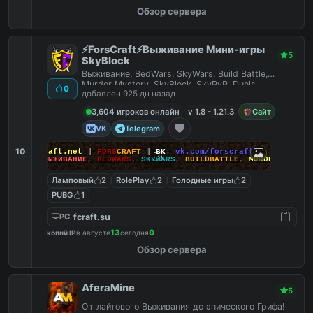
Обзор сервера
⚡ForsCraft⚡Выживание Мини-игры
5
SkyBlock
Выживание, BedWars, SkyWars, Build Battle,
Murder Mystery, SkyBlock, SkyPvP, Duels,
0
добавлен 925 дн назад
HideAndSeek
3,604 игроков онлайн
v 1.8 - 1.21.3
Сайт
VK
Telegram
10
йт
:
ForsCraft.net
|
FORS
CRAFT
|
ВК
:
vk.com/forscraft
ПОИГРАЙ
:
ВЫЖИВАНИЕ
,
BEDWARS
,
SKYWARS
,
BUILDBATTLE
,
MURDERMYSTERY
Ламповый
2
RolePlay
2
Голодные игры
2
PUBG
1
fcraft.su
PC
13
0
копий IP
в августе
сегодня
Обзор сервера
AferaMine
5
От лайтового Выживания до эпического Грифа!