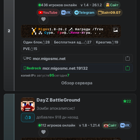
436 игроков онлайн
v 1.4 - 26.1.2
Сайт
YouTube
VK
Telegram
Вайп
09.07
▚
▞
M
i
g
o
s
1.8-26.2
🗡
Награды /free
2
▞
▚
⁂
С
у
р
в
,
Г
р
и
ф
,
М
и
н
и
-
И
г
р
ы
,
,
,
Один блок
28
Бесплатная админка
27
Креатив
19
PVE
15
mcr.migosmc.net
PC
mcr.migosmc.net:19132
Bedrock
95
7
копий IP
в августе
сегодня
Обзор сервера
DayZ BattleGround
22
Зомби апокалипсис!
добавлен 918 дн назад
3
112 игроков онлайн
v 1.8 - 1.21.4
Сайт
VK