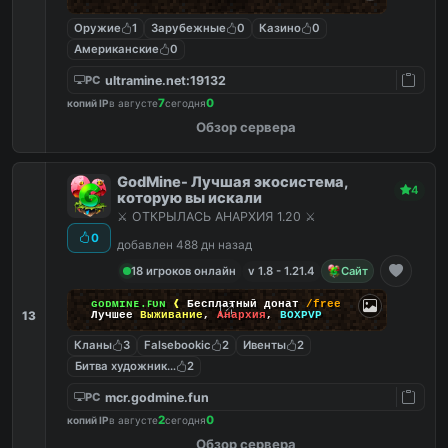
Оружие
1
Зарубежные
0
Казино
0
Американские
0
ultramine.net:19132
PC
7
0
копий IP
в августе
сегодня
Обзор сервера
GodMine- Лучшая экосистема,
4
которую вы искали
⚔️ ОТКРЫЛАСЬ АНАРХИЯ 1.20 ⚔️
0
добавлен 488 дн назад
18 игроков онлайн
v 1.8 - 1.21.4
Сайт
ɢᴏᴅᴍɪɴᴇ.ꜰᴜɴ
❰
Бесплатный донат
/free
13
Лучшее
Выживание
,
Анархия
,
BOXPVP
Кланы
3
Falsebookic
2
Ивенты
2
Битва художников
2
mcr.godmine.fun
PC
2
0
копий IP
в августе
сегодня
Обзор сервера