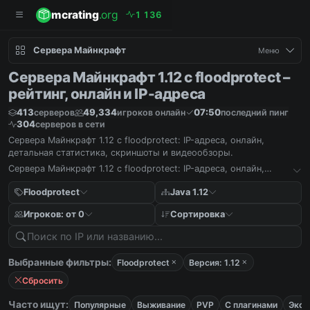
mcrating
.org
1
1
3
6
Сервера Майнкрафт
Меню
Сервера Майнкрафт 1.12 с floodprotect –
рейтинг, онлайн и IP-адреса
413
49,334
07:50
серверов
игроков онлайн
последний пинг
304
серверов в сети
Сервера Майнкрафт 1.12 с floodprotect: IP-адреса, онлайн,
детальная статистика, скриншоты и видеообзоры.
Сервера Майнкрафт 1.12 с floodprotect: IP-адреса, онлайн,
детальная статистика, скриншоты и видеообзоры.
Floodprotect
Java 1.12
Игроков: от 0
Сортировка
Выбранные фильтры:
Floodprotect
Версия: 1.12
Сбросить
Часто ищут:
Популярные
Выживание
PVP
С плагинами
Экон