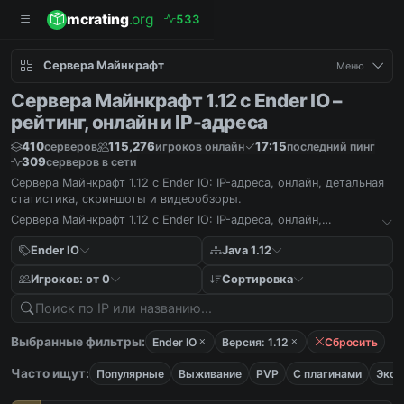
mcrating
.org
5
3
3
Сервера Майнкрафт
Меню
Сервера Майнкрафт 1.12 с Ender IO –
рейтинг, онлайн и IP-адреса
410
115,276
17:15
серверов
игроков онлайн
последний пинг
309
серверов в сети
Сервера Майнкрафт 1.12 с Ender IO: IP-адреса, онлайн, детальная
статистика, скриншоты и видеообзоры.
Сервера Майнкрафт 1.12 с Ender IO: IP-адреса, онлайн,
детальная статистика, скриншоты и видеообзоры.
Ender IO
Java 1.12
Игроков: от 0
Сортировка
Выбранные фильтры:
Ender IO
Версия: 1.12
Сбросить
Часто ищут:
Популярные
Выживание
PVP
С плагинами
Экон