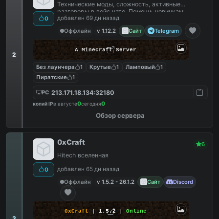
Технические моды, сложность, активные
разговоры в войс чате. Помощь новичкам.
добавлен 69 дн назад
0
Оффлайн
v 1.12.2
Сайт
Telegram
A Minecraft Server
2
Без лаунчера
1
Крутые
1
Ламповый
1
Пиратские
1
213.171.18.134:32180
PC
0
0
копий IP
в августе
сегодня
Обзор сервера
0xCraft
6
Hitech вселенная
добавлен 65 дн назад
0
Оффлайн
v 1.5.2 - 26.1.2
Сайт
Discord
0xCraft
|
1.5.2
|
Online
3