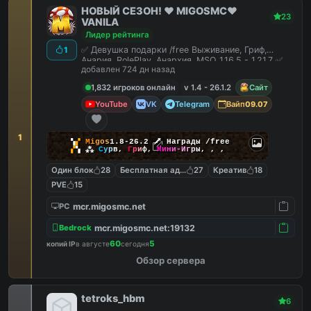
НОВЫЙ СЕЗОН! ❤️ MIGOSMC❤️
23
VANILA
Лидер рейтинга
✅ Девушка подарки /free Выживание, Гриф,
1
Анария, RolePlay, Анархия, MSO 1.16.5 - 1.21.7 ✅
добавлен 724 дн назад
1,832 игроков онлайн
v 1.4 - 26.1.2
Сайт
YouTube
VK
Telegram
Вайп
09.07
1
▚
▞
M
i
g
o
s
1.8-26.2
🗡
Награды /free
▞
▚
⁂
С
у
р
в
,
Г
р
и
ф
,
М
и
н
и
-
И
г
р
ы
,
,
,
Один блок
28
Бесплатная админка
27
Креатив
18
PVE
15
mcr.migosmc.net
PC
mcr.migosmc.net:19132
Bedrock
60
5
копий IP
в августе
сегодня
Обзор сервера
tetroks_hbm
6