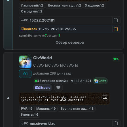
Ламповый
2
Бесплатная админка
2
Хардкор
2
С модами
2
157.22.207.181
PC
157.22.207.181:25565
Bedrock
7
1
копий IP
в августе
сегодня
Обзор сервера
CivWorld
4
CivWorldCivWorldCivWorld
добавлен 299 дн назад
1
45 игроков онлайн
v 1.12.2 - 1.21
Сайт
Discord
... ...
C
I
V
W
O
R
L
(1.16.5 - 1.21.11) ... ...
4
циʙилизᴀции от ᴇᴠʙᴏ & ᴀʟᴀꜱᴋᴀᴘɪɴᴇ
PVP
9
Машины
9
Бесплатная админка
8
Ивенты
6
mc.civworld.ru
PC