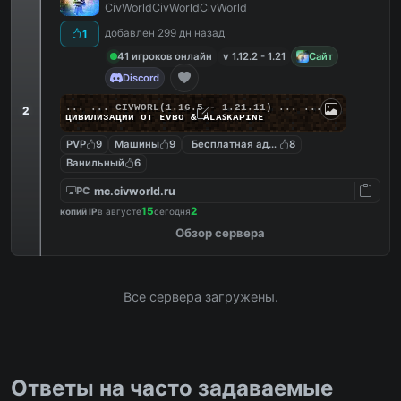
CivWorldCivWorldCivWorld
добавлен 299 дн назад
1
41 игроков онлайн
v 1.12.2 - 1.21
Сайт
Discord
... ...
C
I
V
W
O
R
L
(1.16.5 - 1.21.11) ... ...
2
циʙилизᴀции от ᴇᴠʙᴏ & ᴀʟᴀꜱᴋᴀᴘɪɴᴇ
PVP
9
Машины
9
Бесплатная админка
8
Ванильный
6
mc.civworld.ru
PC
15
2
копий IP
в августе
сегодня
Обзор сервера
Все сервера загружены.
Ответы на часто задаваемые