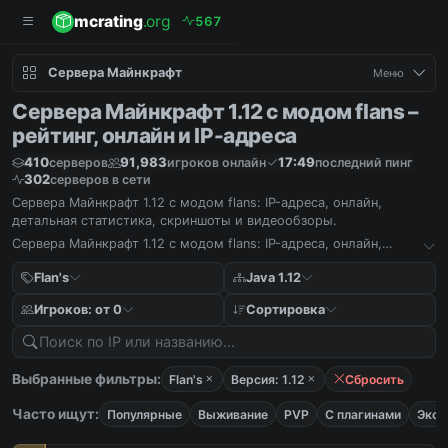
mcrating
.org
5
6
7
Сервера Майнкрафт
Меню
Сервера Майнкрафт 1.12 с модом flans –
рейтинг, онлайн и IP-адреса
410
91,983
17:49
серверов
игроков онлайн
последний пинг
302
серверов в сети
Сервера Майнкрафт 1.12 с модом flans: IP-адреса, онлайн,
детальная статистика, скриншоты и видеообзоры.
Сервера Майнкрафт 1.12 с модом flans: IP-адреса, онлайн,
детальная статистика, скриншоты и видеообзоры.
Flan's
Java 1.12
Игроков: от 0
Сортировка
Выбранные фильтры:
Flan's
Версия: 1.12
Сбросить
Часто ищут:
Популярные
Выживание
PVP
С плагинами
Экон