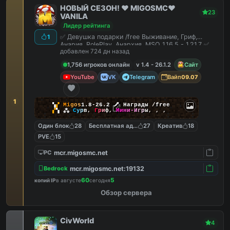
НОВЫЙ СЕЗОН! ❤️ MIGOSMC❤️
23
VANILA
Лидер рейтинга
✅ Девушка подарки /free Выживание, Гриф,
1
Анария, RolePlay, Анархия, MSO 1.16.5 - 1.21.7 ✅
добавлен 724 дн назад
1,756 игроков онлайн
v 1.4 - 26.1.2
Сайт
YouTube
VK
Telegram
Вайп
09.07
1
▚
▞
M
i
g
o
s
1.8-26.2
🗡
Награды /free
▞
▚
⁂
С
у
р
в
,
Г
р
и
ф
,
М
и
н
и
-
И
г
р
ы
,
,
,
Один блок
28
Бесплатная админка
27
Креатив
18
PVE
15
mcr.migosmc.net
PC
mcr.migosmc.net:19132
Bedrock
60
5
копий IP
в августе
сегодня
Обзор сервера
CivWorld
4