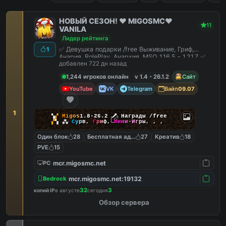
НОВЫЙ СЕЗОН! ❤️ MIGOSMC❤️
11
VANILA
Лидер рейтинга
✅ Девушка подарки /free Выживание, Гриф,
1
Анария, RolePlay, Анархия, MSO 1.16.5 - 1.21.7 ✅
добавлен 722 дн назад
1,244 игроков онлайн
v 1.4 - 26.1.2
Сайт
YouTube
VK
Telegram
Вайп
09.07
1
▚
▞
M
i
g
o
s
1.8-26.2
🗡
Награды /free
▞
▚
⁂
С
у
р
в
,
Г
р
и
ф
,
М
и
н
и
-
И
г
р
ы
,
,
,
Один блок
28
Бесплатная админка
27
Креатив
18
PVE
15
mcr.migosmc.net
PC
mcr.migosmc.net:19132
Bedrock
32
3
копий IP
в августе
сегодня
Обзор сервера