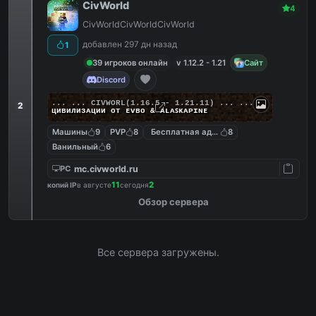
CivWorld
4
CivWorldCivWorldCivWorld
добавлен 297 дн назад
1
39 игроков онлайн
v 1.12.2 - 1.21
Сайт
Discord
... ...
C
I
V
W
O
R
L
(1.16.5 - 1.21.11) ... ...
2
циʙилизᴀции от ᴇᴠʙᴏ & ᴀʟᴀꜱᴋᴀᴘɪɴᴇ
Машины
9
PVP
8
Бесплатная админка
8
Ванильный
6
mc.civworld.ru
PC
11
2
копий IP
в августе
сегодня
Обзор сервера
Все сервера загружены.