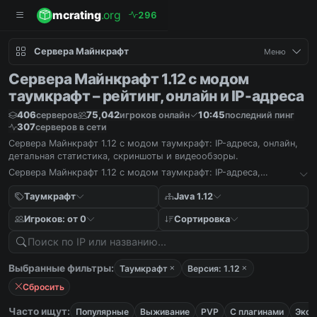
mcrating
.org
2
9
6
Сервера Майнкрафт
Меню
Сервера Майнкрафт 1.12 с модом
таумкрафт – рейтинг, онлайн и IP-адреса
406
75,042
10:45
серверов
игроков онлайн
последний пинг
307
серверов в сети
Сервера Майнкрафт 1.12 с модом таумкрафт: IP-адреса, онлайн,
детальная статистика, скриншоты и видеообзоры.
Сервера Майнкрафт 1.12 с модом таумкрафт: IP-адреса,
онлайн, детальная статистика, скриншоты и видеообзоры.
Таумкрафт
Java 1.12
Игроков: от 0
Сортировка
Выбранные фильтры:
Таумкрафт
Версия: 1.12
Сбросить
Часто ищут:
Популярные
Выживание
PVP
С плагинами
Экон