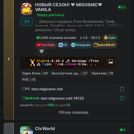
НОВЫЙ СЕЗОН! ❤️ MIGOSMC❤️
23
VANILA
Лидер рейтинга
✅ Девушка подарки /free Выживание, Гриф,
1
Анария, RolePlay, Анархия, MSO 1.16.5 - 1.21.7 ✅
добавлен 726 дн назад
1,480 игроков онлайн
v 1.4 - 26.1.2
Сайт
YouTube
VK
Telegram
Вайп
09.07
1
▚
▞
M
i
g
o
s
1.8-26.2
🗡
Награды /free
▞
▚
⁂
С
у
р
в
,
Г
р
и
ф
,
М
и
н
и
-
И
г
р
ы
,
,
,
Один блок
28
Бесплатная админка
27
Креатив
19
PVE
15
mcr.migosmc.net
PC
mcr.migosmc.net:19132
Bedrock
100
12
копий IP
в августе
сегодня
Обзор сервера
CivWorld
4