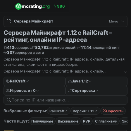
mcrating
.org
9
8
0
Сервера Майнкрафт
Меню
Сервера Майнкрафт 1.12 с RailCraft –
рейтинг, онлайн и IP-адреса
413
82,782
11:44
серверов
игроков онлайн
последний пинг
307
серверов в сети
Сервера Майнкрафт 1.12 с RailCraft: IP-адреса, онлайн, детальная
статистика, скриншоты и видеообзоры.
Сервера Майнкрафт 1.12 с RailCraft: IP-адреса, онлайн,
детальная статистика, скриншоты и видеообзоры.
RailCraft
Java 1.12
Игроков: от 0
Сортировка
Выбранные фильтры:
RailCraft
Версия: 1.12
Сбросить
Часто ищут:
Популярные
Выживание
PVP
С плагинами
Экон