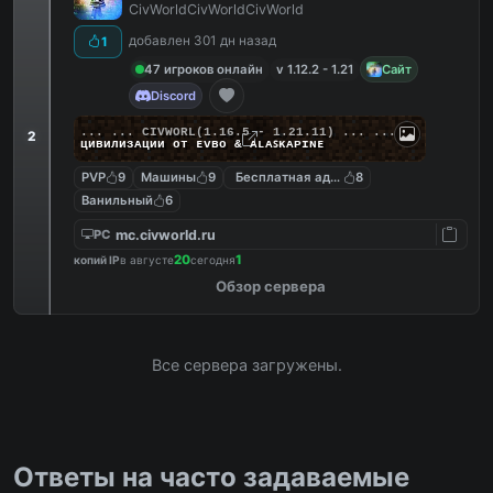
CivWorldCivWorldCivWorld
добавлен 301 дн назад
1
47 игроков онлайн
v 1.12.2 - 1.21
Сайт
Discord
... ...
C
I
V
W
O
R
L
(1.16.5 - 1.21.11) ... ...
2
циʙилизᴀции от ᴇᴠʙᴏ & ᴀʟᴀꜱᴋᴀᴘɪɴᴇ
PVP
9
Машины
9
Бесплатная админка
8
Ванильный
6
mc.civworld.ru
PC
20
1
копий IP
в августе
сегодня
Обзор сервера
Все сервера загружены.
Ответы на часто задаваемые