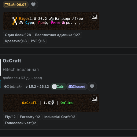
Вайп
09.07
▚
▞
M
i
g
o
s
1.8-26.2
🗡
Награды /free
▞
▚
⁂
С
у
р
в
,
Г
р
и
ф
,
М
и
н
и
-
И
г
р
ы
,
,
,
Один блок
28
Бесплатная админка
27
Креатив
18
PVE
15
0xCraft
Hitech вселенная
добавлен 63 дн назад
Оффлайн
v 1.5.2 - 26.1.2
Сайт
Discord
0xCraft
|
1.5.2
|
Online
Fly
2
Forestry
2
Industrial Craft
2
Голосовой чат
2