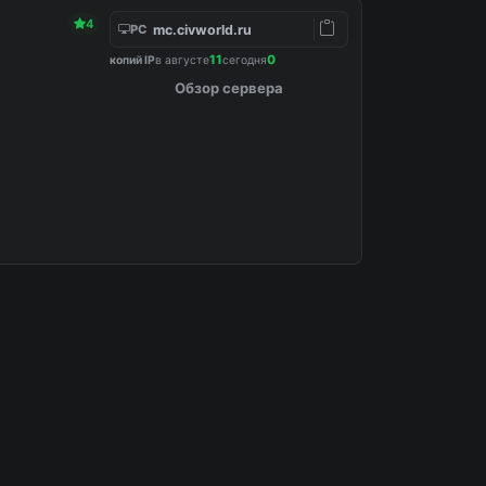
4
mc.civworld.ru
PC
11
0
копий IP
в августе
сегодня
Обзор сервера