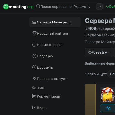
mcrating
.org
Сей
Сервера М
Сервера Майнкрафт
409
серверов
Народный рейтинг
Сервера Майнкра
Сервера Майнкра
Новые сервера
Forestry
Подборки
Выбранные филь
Добавить
Часто ищут:
По
Проверка статуса
Контент
Комментарии
Видео
1