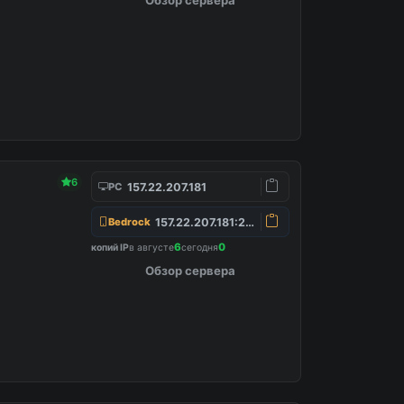
6
157.22.207.181
PC
157.22.207.181:25565
Bedrock
6
0
копий IP
в августе
сегодня
Обзор сервера