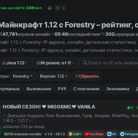
час на сайте:
3
4
9
чел.
айнкрафт 1.12 с Forestry – рейтинг, 
47,781
05:40
302
игроков онлайн
последний пинг
серверов в
фт 1.12 с Forestry: IP-адреса, онлайн, детальная статистик
фт 1.12 с Forestry: IP-адреса, онлайн, детальная статистика,
Java 1.12
Игроков: от 0
тры:
Forestry
Версия: 1.12
Сбросить
пулярные
Выживание
PVP
С плагинами
Экономика
НОВЫЙ СЕЗОН! ❤️ MIGOSMC❤️ VANILA
11
✅ Девушка подарки /free Выживание, Гриф, Анария, RolePlay, А
1.16.5 - 1.21.7 ✅
добавлен 723 дн назад
256 игроков онлайн
v 1.4 - 26.1.2
Сайт
YouTube
VK
Telegra