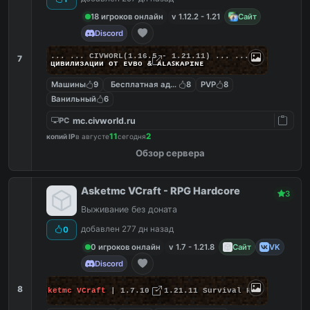
18 игроков онлайн
v 1.12.2 - 1.21
Сайт
Discord
... ...
C
I
V
W
O
R
L
(1.16.5 - 1.21.11) ... ...
7
циʙилизᴀции от ᴇᴠʙᴏ & ᴀʟᴀꜱᴋᴀᴘɪɴᴇ
Машины
9
Бесплатная админка
8
PVP
8
Ванильный
6
mc.civworld.ru
PC
11
2
копий IP
в августе
сегодня
Обзор сервера
Asketmc VCraft - RPG Hardcore
3
Выживание без доната
добавлен 277 дн назад
0
0 игроков онлайн
v 1.7 - 1.21.8
Сайт
VK
Discord
8
Asketmc VCraft
| 1.7.10 - 1.21.11 Survival RPG