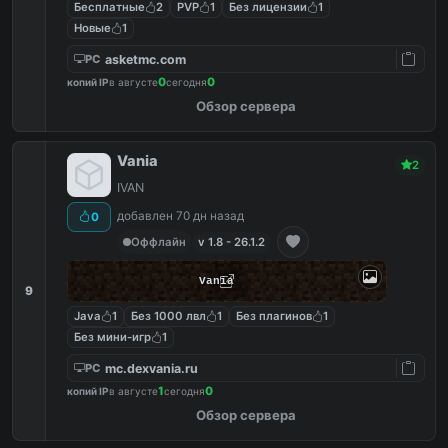
Бесплатные
2
PVP
1
Без лицензии
1
Новые
1
asketmc.com
PC
0
0
копий IP
в августе
сегодня
Обзор сервера
Vania
2
IVAN
добавлен 70 дн назад
0
Оффлайн
v 1.8 - 26.1.2
Vania
9
Java
1
Без 1000 лвл
1
Без плагинов
1
Без мини-игр
1
mc.dexvania.ru
PC
1
0
копий IP
в августе
сегодня
Обзор сервера