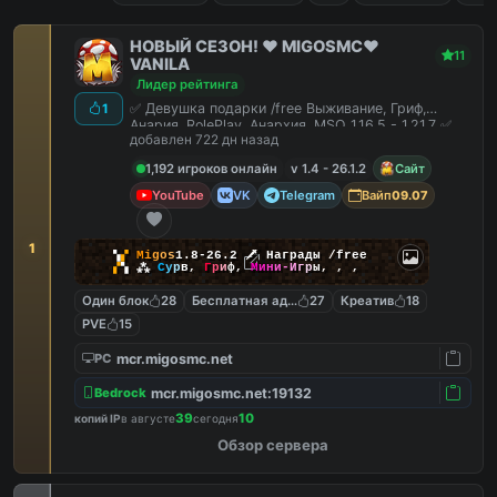
НОВЫЙ СЕЗОН! ❤️ MIGOSMC❤️
11
VANILA
Лидер рейтинга
✅ Девушка подарки /free Выживание, Гриф,
1
Анария, RolePlay, Анархия, MSO 1.16.5 - 1.21.7 ✅
добавлен 722 дн назад
1,192 игроков онлайн
v 1.4 - 26.1.2
Сайт
YouTube
VK
Telegram
Вайп
09.07
1
▚
▞
M
i
g
o
s
1.8-26.2
🗡
Награды /free
▞
▚
⁂
С
у
р
в
,
Г
р
и
ф
,
М
и
н
и
-
И
г
р
ы
,
,
,
Один блок
28
Бесплатная админка
27
Креатив
18
PVE
15
mcr.migosmc.net
PC
mcr.migosmc.net:19132
Bedrock
39
10
копий IP
в августе
сегодня
Обзор сервера