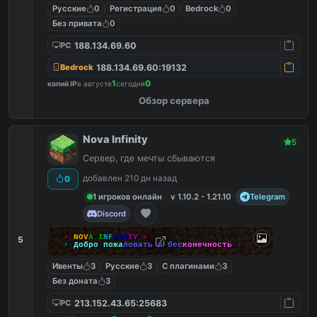
Русские
0
Регистрация
0
Bedrock
0
Без привата
0
188.134.69.60
PC
188.134.69.60:19132
Bedrock
1
0
копий IP
в августе
сегодня
Обзор сервера
Nova Infinity
5
Сервер, где мечты сбываются
добавлен 210 дн назад
0
1 игроков онлайн
v 1.10.2 - 1.21.10
Telegram
Discord
✦
N
O
V
A
I
N
F
I
N
I
T
Y
✦
5
⚡
Д
о
б
р
о
п
о
ж
а
л
о
в
а
т
ь
в
б
е
с
к
о
н
е
ч
н
о
с
т
ь
⚡
Ивенты
3
Русские
3
С плагинами
3
Без доната
3
213.152.43.65:25683
PC