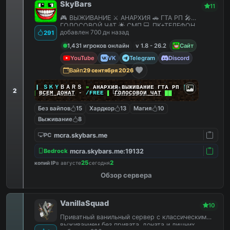
SkyBars
11
🎮 ВЫЖИВАНИЕ ⚔️ АНАРХИЯ 🚗 ГТА РП 🎤
ГОЛОСОВОЙ ЧАТ 🌟 СМП 💻 ПК+ТЕЛЕФОН
добавлен 700 дн назад
291
1,431 игроков онлайн
v 1.8 - 26.2
Сайт
YouTube
VK
Telegram
Discord
Вайп
29 сентября 2026
|
|
|
ＳＫＹ
ＢＡＲＳ
»
АНАРХИЯ ВЫЖИВАНИЕ ГТА РП
|
|
|
2
██
ВСЕМ ДОНАТ
-
/FREE
▌
ГОЛОСОВОЙ ЧАТ
██
Без вайпов
15
Хардкор
13
Магия
10
Выживание
8
mcra.skybars.me
PC
mcra.skybars.me:19132
Bedrock
25
2
копий IP
в августе
сегодня
Обзор сервера
VanillaSquad
10
Приватный ванильный сервер с классическим
выживанием без привата, доната и лишних