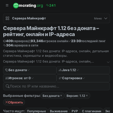
mcrating
.org
2
4
1
Сервера Майнкрафт
Меню
Сервера Майнкрафт 1.12 без доната –
рейтинг, онлайн и IP-адреса
409
93,346
23:30
серверов
игроков онлайн
последний пинг
304
серверов в сети
Сервера Майнкрафт 1.12 без доната: IP-адреса, онлайн, детальная
статистика, скриншоты и видеообзоры.
Сервера Майнкрафт 1.12 без доната: IP-адреса, онлайн,
детальная статистика, скриншоты и видеообзоры.
Без доната
Java 1.12
Игроков: от 0
Сортировка
Выбранные фильтры:
Без доната
Версия: 1.12
Сбросить
Часто ищут:
Популярные
Выживание
PVP
С плагинами
Экон