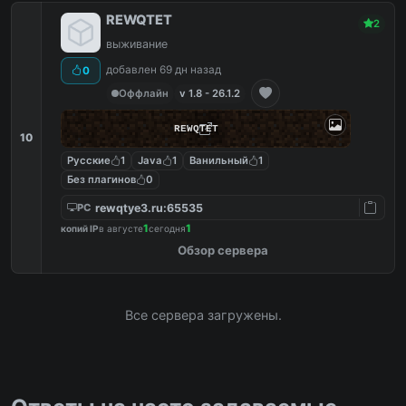
REWQTET
2
выживание
добавлен 69 дн назад
0
Оффлайн
v 1.8 - 26.1.2
REWQTET
10
Русские
1
Java
1
Ванильный
1
Без плагинов
0
rewqtye3.ru:65535
PC
1
1
копий IP
в августе
сегодня
Обзор сервера
Все сервера загружены.