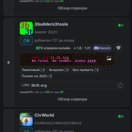
3
0
копий IP
в августе
сегодня
Обзор сервера
3builders3tools
4
Аналог 2b2t!
добавлен 727 дн назад
0
70 игроков онлайн
v 1.8 - 1.21
Discord
3b3t.org
[1.21.11]
No rules. No resets. Since
2020
6
Ламповый
2
Анархия
2
Без привата
2
Похож на 2b2t
2
3b3t.org
PC
0
0
копий IP
в августе
сегодня
Обзор сервера
CivWorld
4
CivWorldCivWorldCivWorld
добавлен 297 дн назад
1