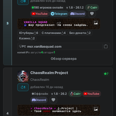
добавлен 936 дн назад
0
плагинов.
190 игроков онлайн
v 1.8 - 26.1.2
Сайт
YouTube
Telegram
Discord
V
A
N
I
L
L
A
S
Q
U
A
D
3
🔮
Ш
а
р
п
р
е
д
с
к
а
з
а
л
:
т
ы
с
н
о
в
а
з
а
й
д
ё
ш
ь
.
Ютуберы
6
С плагинами
4
Без доната
2
Казино
2
mcr.vanillasquad.com
PC
4
1
копий IP
в августе
сегодня
Обзор сервера
ChaosRealm Project
7
ChaosRealm
добавлен 16 дн назад
1
Оффлайн
v 1.8 - 26.2
Сайт
YouTube
Discord
◈
ChaosRealm
◈
┃ Project
┃
➜
Твой
хаос
начинается здесь
4