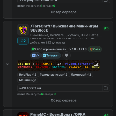
1
0
копий IP
в августе
сегодня
Обзор сервера
⚡ForsCraft⚡Выживание Мини-игры
5
SkyBlock
Выживание, BedWars, SkyWars, Build Battle,
Murder Mystery, SkyBlock, SkyPvP, Duels,
0
добавлен 922 дн назад
HideAndSeek
3,706 игроков онлайн
v 1.8 - 1.21.3
Сайт
VK
Telegram
9
йт
:
ForsCraft.net
|
FORS
CRAFT
|
ВК
:
vk.com/forscraft
ПОИГРАЙ
:
ВЫЖИВАНИЕ
,
BEDWARS
,
SKYWARS
,
BUILDBATTLE
,
MURDERMYSTERY
RolePlay
2
Голодные игры
2
Ламповый
2
Машины
1
fcraft.su
PC
6
0
копий IP
в августе
сегодня
Обзор сервера
PrineMC - Всем Донат /OPKA
5