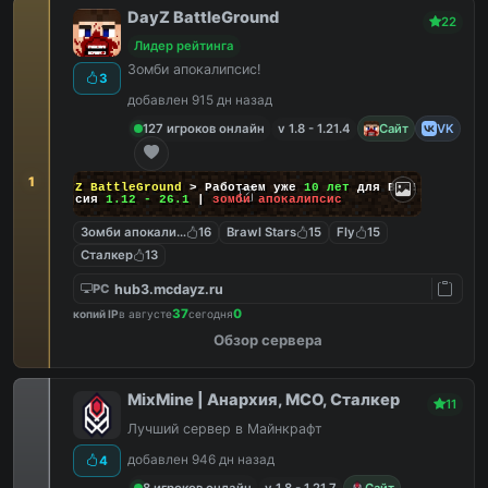
DayZ BattleGround
22
Лидер рейтинга
Зомби апокалипсис!
3
добавлен 915 дн назад
127 игроков онлайн
v 1.8 - 1.21.4
Сайт
VK
1
DayZ BattleGround
> Работаем уже
10 лет
для Вас!
Версия
1.12 - 26.1
|
зомби апокалипсис
Зомби апокалипсис
16
Brawl Stars
15
Fly
15
Сталкер
13
hub3.mcdayz.ru
PC
37
0
копий IP
в августе
сегодня
Обзор сервера
MixMine | Анархия, МСО, Сталкер
11
Лучший сервер в Майнкрафт
добавлен 946 дн назад
4
8 игроков онлайн
v 1.8 - 1.21.7
Сайт