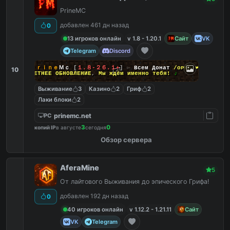
PrineMC
добавлен 461 дн назад
0
13 игроков онлайн
v 1.8 - 1.20.1
Сайт
VK
Telegram
Discord
❤
Ｐｒｉｎｅ
Ｍｃ
[
１.８-２６.１+
]
▻
Всем Донат
/ᴏᴘᴋᴀ
❤
10
♪
ЛЕТНЕЕ ОБНОВЛЕНИЕ
,
Мы ждём именно тебя!
♪
Выживание
3
Казино
2
Гриф
2
Лаки блоки
2
prinemc.net
PC
3
0
копий IP
в августе
сегодня
Обзор сервера
AferaMine
5
От лайтового Выживания до эпического Грифа!
добавлен 192 дн назад
0
40 игроков онлайн
v 1.12.2 - 1.21.11
Сайт
VK
Telegram