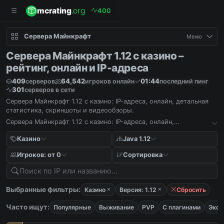
mcrating
.org
4
0
0
Сервера Майнкрафт
Меню
Сервера Майнкрафт 1.12 с казино –
рейтинг, онлайн и IP-адреса
409
64,542
01:44
серверов
игроков онлайн
последний пинг
301
серверов в сети
Сервера Майнкрафт 1.12 с казино: IP-адреса, онлайн, детальная
статистика, скриншоты и видеообзоры.
Сервера Майнкрафт 1.12 с казино: IP-адреса, онлайн,
детальная статистика, скриншоты и видеообзоры.
Казино
Java 1.12
Игроков: от 0
Сортировка
Выбранные фильтры:
Казино
Версия: 1.12
Сбросить
Часто ищут:
Популярные
Выживание
PVP
С плагинами
Экон