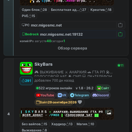
▞
▚
⁂
С
у
р
в
,
Г
р
и
ф
,
М
и
н
и
-
И
г
р
ы
,
,
,
Один блок
28
Бесплатная админка
27
Креатив
18
PVE
15
mcr.migosmc.net
PC
mcr.migosmc.net:19132
Bedrock
40
1
копий IP
в августе
сегодня
Обзор сервера
SkyBars
11
🎮 ВЫЖИВАНИЕ ⚔️ АНАРХИЯ 🚗 ГТА РП 🎤
ГОЛОСОВОЙ ЧАТ 🌟 СМП 💻 ПК+ТЕЛЕФОН
добавлен 700 дн назад
291
522 игроков онлайн
v 1.8 - 26.2
Сайт
YouTube
VK
Telegram
Discord
Вайп
29 сентября 2026
|
|
|
ＳＫＹ
ＢＡＲＳ
»
АНАРХИЯ ВЫЖИВАНИЕ ГТА РП
|
|
|
4
██
ВСЕМ ДОНАТ
-
/FREE
▌
ГОЛОСОВОЙ ЧАТ
██
Без вайпов
15
Хардкор
13
Магия
10
Выживание
8