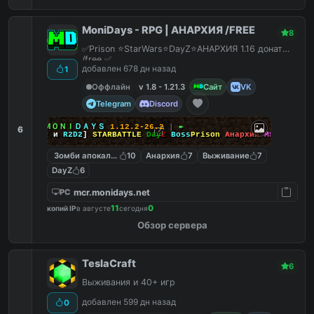
MoniDays - RPG | АНАРХИЯ /FREE
8
✅Prison ⭐StarWars⭐DayZ⭐АНАРХИЯ 1.16 донат
/free ✅
добавлен 678 дн назад
1
Оффлайн
v 1.8 - 1.21.3
Сайт
VK
Telegram
Discord
↠
┃
ＭＯＮＩ
ＤＡＹＳ
1.12.2-26.2
┃
↞
6
[
Йода
и
R2D2
]
STARBATTLE
Day
Z
Boss
Prison
Анархия
MSO
Зомби апокалипсис
10
Анархия
7
Выживание
7
DayZ
6
mcr.monidays.net
PC
11
0
копий IP
в августе
сегодня
Обзор сервера
TeslaCraft
6
Выживания и 40+ игр
добавлен 599 дн назад
0