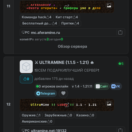
⚔
ᴀ
ғ
ᴇ
ʀ
ᴀ
ɢ
ʀ
ɪ
ᴇ
ғ
⚔
11
«
О
х
о
т
а
о
т
к
р
ы
т
а
»
✦
Г
р
и
ф
е
р
ы
у
ж
е
в
д
е
л
е
Команда hack
4
Кит старт
4
Бесплатный донат
4
Прятки
4
mc.aferamine.ru
PC
2
0
копий IP
в августе
сегодня
Обзор сервера
⚔️ ULTRAMINE (1.1.5 - 1.21) 🔥
5
❗️ВСЕМ ПОДАРКИ❗️ЛУЧШИЙ СЕРВЕР❗️
добавлен 175 дн назад
0
0 игроков онлайн
v 1.4 - 1.21.11
Сайт
VK
Telegram
12
Ultra
Mine
!!
Lobby
!!
1.1 - 1.21
Оружие
1
Зарубежные
0
Казино
0
Американские
0
ultramine.net:19132
PC