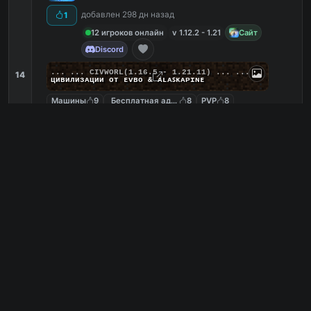
добавлен 298 дн назад
1
12 игроков онлайн
v 1.12.2 - 1.21
Сайт
Discord
... ...
C
I
V
W
O
R
L
(1.16.5 - 1.21.11) ... ...
14
циʙилизᴀции от ᴇᴠʙᴏ & ᴀʟᴀꜱᴋᴀᴘɪɴᴇ
Машины
9
Бесплатная админка
8
PVP
8
Ванильный
6
mc.civworld.ru
PC
11
0
копий IP
в августе
сегодня
Обзор сервера
MineBars
4
Анархия, Выживание, Мини-Игры
добавлен 181 дн назад
0
58 игроков онлайн
v 1.8 - 1.21.11
Сайт
VK
Telegram
/
/
/
/
/
Ψ
ＭＩＮＥ
ＢＡＲＳ
Ψ
/
/
/
/
/
15