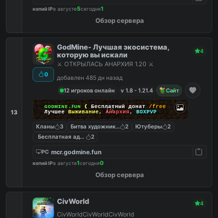
5
1
копий IP
в августе
сегодня
Обзор сервера
GodMine- Лучшая экосистема,
4
которую вы искали
⚔️ ОТКРЫЛАСЬ АНАРХИЯ 1.20 ⚔️
0
добавлен 485 дн назад
12 игроков онлайн
v 1.8 - 1.21.4
Сайт
ɢᴏᴅᴍɪɴᴇ.ꜰᴜɴ
❰
Бесплатный донат
/free
13
Лучшее
Выживание
,
Анархия
,
BOXPVP
Кланы
3
Битва художников
2
Ютуберы
2
Бесплатная админка
2
mcr.godmine.fun
PC
1
0
копий IP
в августе
сегодня
Обзор сервера
CivWorld
4
CivWorldCivWorldCivWorld