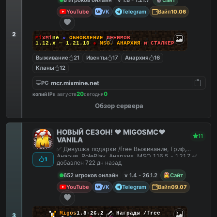
YouTube
VK
Telegram
Вайп
10.06
2
M
i
x
M
i
n
e
»
О
Б
Н
О
В
Л
Е
Н
И
Е
Р
Е
Ж
И
М
О
В
1.12.x — 1.21.10
●
M
S
O
,
А
Н
А
Р
Х
И
Я
и
С
Т
А
Л
К
Е
Р
Выживание
21
Ивенты
17
Анархия
16
Кланы
12
mcr.mixmine.net
PC
20
0
копий IP
в августе
сегодня
Обзор сервера
НОВЫЙ СЕЗОН! ❤️ MIGOSMC❤️
11
VANILA
✅ Девушка подарки /free Выживание, Гриф,
Анария, RolePlay, Анархия, MSO 1.16.5 - 1.21.7 ✅
1
добавлен 722 дн назад
652 игроков онлайн
v 1.4 - 26.1.2
Сайт
YouTube
VK
Telegram
Вайп
09.07
▚
▞
M
i
g
o
s
1.8-26.2
🗡
Награды /free
3