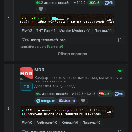
42 игроков онлайн
v 1.12.2
Сайт
VK
7
▁▂▃▄▅▆▇
Ｔｅｓｌａ
Ｃｒａｆｔ
▇▆▅▄▃▂▁
◆
Контр-Страйк
◆
Тайна убийства
◆
Битва строителей
◆
ДезРан
◆
Fly
2
ТНТ Ран
1
Murder Mystery
1
Прятки
1
mcrg.teslacraft.org
PC
5
0
копий IP
в августе
сегодня
Обзор сервера
MDR
6
Комфортное, ламповое выживание, мини-игры и
PvP без админок!
добавлен 384 дн назад
0
4 игроков онлайн
v 1.12.2 - 1.21.5
Сайт
VK
Telegram
Discord
8
◆
MDR
-
ᴅ
ɪ
ᴀ
ᴍ
ᴏ
ɴ
ᴅ
ʀ
ᴇ
s
o
ʀ
ᴛ
s
▸
1.12 – 1.21+
◂
!
!
!
АНАРХИЯ ВЫЖИВАНИЕ МИНИ‑ИГРЫ BEDWARS
!
!
!
Fly
0
Antispam
0
Кейсы
0
Паркур
0
play.md-resorts.ru
PC