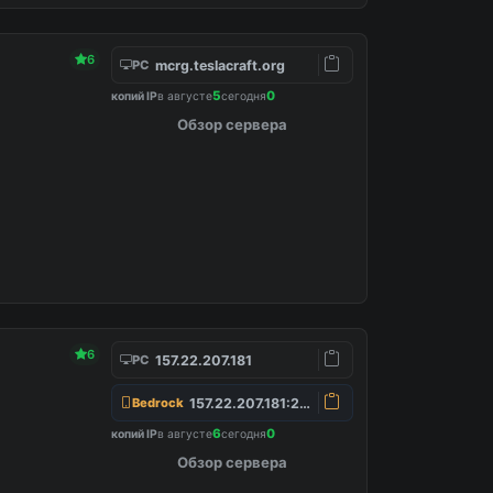
6
mcrg.teslacraft.org
PC
5
0
копий IP
в августе
сегодня
Обзор сервера
6
157.22.207.181
PC
157.22.207.181:25565
Bedrock
6
0
копий IP
в августе
сегодня
Обзор сервера