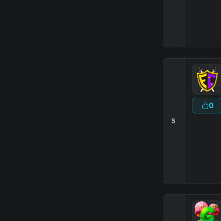
0
5
Сайт
:
Fors
▶
ПОИГРАЙ
: