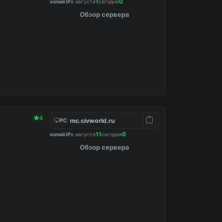
1
0
копий IP
в августе
сегодня
Обзор сервера
4
mc.civworld.ru
PC
11
0
копий IP
в августе
сегодня
Обзор сервера