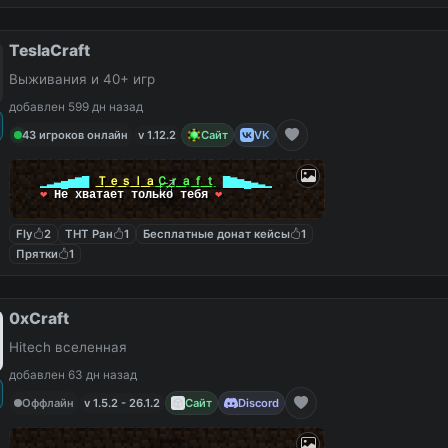
TeslaCraft
Выживания и 40+ игр
добавлен 599 дн назад
43 игроков онлайн
v 1.12.2
Сайт
VK
▁▂▃▄▅▆▇
Ｔｅｓｌａ
Ｃｒａｆｔ
▇▆▅▄▃▂▁
❤
Не хватает только тебя
❤
Fly
2
ТНТ Ран
1
Бесплатные донат кейсы
1
Прятки
1
0xCraft
Hitech вселенная
добавлен 63 дн назад
Оффлайн
v 1.5.2 - 26.1.2
Сайт
Discord