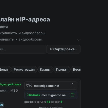
нлайн и IP-адреса
 сети
, скриншоты и видеообзоры.
скриншоты и видеообзоры.
Сортировка
Донат
Регистрация
Кланы
Приват
Бесплатные
Лидер рейтинга
mcr.migosmc.net
PC
нархия, MSO
mcr.migosmc.net:19132
Bedrock
43
4
копий IP
в августе
сегодня
am
Обзор сервера