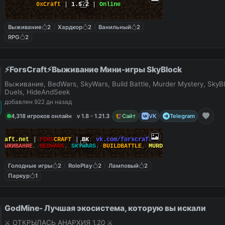
0xCraft
|
1.5.2
|
Online
Выживание
2
Хардкор
2
Ванильный
2
RPG
2
⚡ForsCraft⚡Выживание Мини-игры SkyBlock
Выживание, BedWars, SkyWars, Build Battle, Murder Mystery, SkyBl
Duels, HideAndSeek
добавлен 922 дн назад
4,318 игроков онлайн
v 1.8 - 1.21.3
Сайт
VK
Telegram
Craft.net
|
FORS
CRAFT
|
ВК
:
vk.com/forscraft
ВЫЖИВАНИЕ
,
BEDWARS
,
SKYWARS
,
BUILDBATTLE
,
MURDERMYSTERY
Голодные игры
2
RolePlay
2
Ламповый
2
Паркур
1
GodMine- Лучшая экосистема, которую вы искали
⚔️ ОТКРЫЛАСЬ АНАРХИЯ 1.20 ⚔️