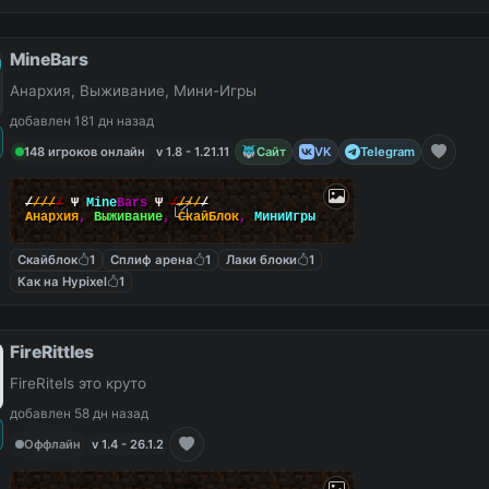
MineBars
Анархия, Выживание, Мини-Игры
добавлен 181 дн назад
148 игроков онлайн
v 1.8 - 1.21.11
Сайт
VK
Telegram
/
/
/
/
/
Ψ
Mine
Bars
Ψ
/
/
/
/
/
Анархия
,
Выживание
,
СкайБлок
,
МиниИгры
Скайблок
1
Сплиф арена
1
Лаки блоки
1
Как на Hypixel
1
FireRittles
FireRitels это круто
добавлен 58 дн назад
Оффлайн
v 1.4 - 26.1.2