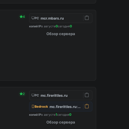
4
mcr.mbars.ru
PC
0
0
копий IP
в августе
сегодня
Обзор сервера
2
mc.firerittles.ru
PC
mc.firerittles.ru:25565
Bedrock
1
0
копий IP
в августе
сегодня
Обзор сервера