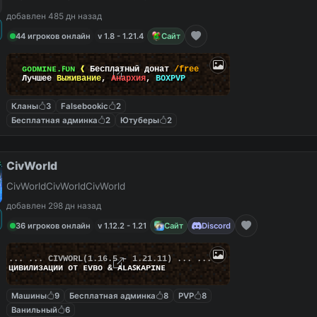
добавлен 485 дн назад
44 игроков онлайн
v 1.8 - 1.21.4
Сайт
ɢᴏᴅᴍɪɴᴇ.ꜰᴜɴ
❰
Бесплатный донат
/free
Лучшее
Выживание
,
Анархия
,
BOXPVP
Кланы
3
Falsebookic
2
Бесплатная админка
2
Ютуберы
2
CivWorld
CivWorldCivWorldCivWorld
добавлен 298 дн назад
36 игроков онлайн
v 1.12.2 - 1.21
Сайт
Discord
... ...
C
I
V
W
O
R
L
(1.16.5 - 1.21.11) ... ...
циʙилизᴀции от ᴇᴠʙᴏ & ᴀʟᴀꜱᴋᴀᴘɪɴᴇ
Машины
9
Бесплатная админка
8
PVP
8
Ванильный
6