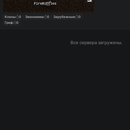
FireRittles
Кланы
0
Экономика
0
Зарубежные
0
Гриф
0
Все сервера загружены.