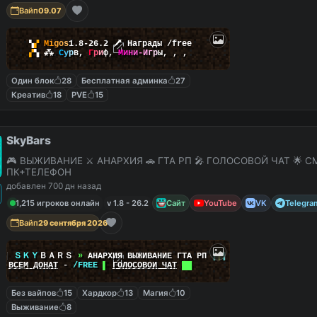
Вайп
09.07
▚
▞
M
i
g
o
s
1.8-26.2
🗡
Награды /free
▞
▚
⁂
С
у
р
в
,
Г
р
и
ф
,
М
и
н
и
-
И
г
р
ы
,
,
,
Один блок
28
Бесплатная админка
27
Креатив
18
PVE
15
SkyBars
🎮 ВЫЖИВАНИЕ ⚔️ АНАРХИЯ 🚗 ГТА РП 🎤 ГОЛОСОВОЙ ЧАТ 🌟 С
ПК+ТЕЛЕФОН
добавлен 700 дн назад
1,215 игроков онлайн
v 1.8 - 26.2
Сайт
YouTube
VK
Telegra
Вайп
29 сентября 2026
|
|
ＳＫＹ
ＢＡＲＳ
»
АНАРХИЯ ВЫЖИВАНИЕ ГТА РП
|
|
|
██
ВСЕМ ДОНАТ
-
/FREE
▌
ГОЛОСОВОЙ ЧАТ
██
Без вайпов
15
Хардкор
13
Магия
10
Выживание
8