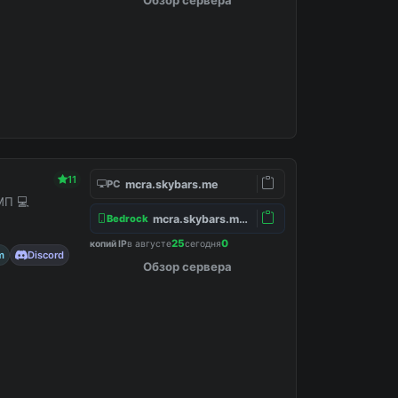
11
mcra.skybars.me
PC
МП 💻
mcra.skybars.me:19132
Bedrock
25
0
копий IP
в августе
сегодня
m
Discord
Обзор сервера