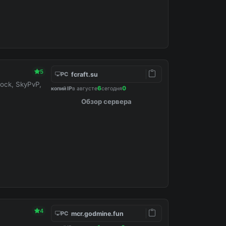
5
fcraft.su
PC
ock, SkyPvP,
6
0
копий IP
в августе
сегодня
Обзор сервера
4
mcr.godmine.fun
PC