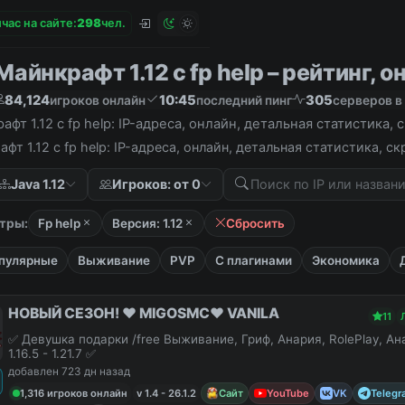
час на сайте:
2
9
8
чел.
айнкрафт 1.12 с fp help – рейтинг, о
84,124
10:45
305
игроков онлайн
последний пинг
серверов в
фт 1.12 с fp help: IP-адреса, онлайн, детальная статистика
фт 1.12 с fp help: IP-адреса, онлайн, детальная статистика, 
Java 1.12
Игроков: от 0
тры:
Fp help
Версия: 1.12
Сбросить
пулярные
Выживание
PVP
С плагинами
Экономика
НОВЫЙ СЕЗОН! ❤️ MIGOSMC❤️ VANILA
11
✅ Девушка подарки /free Выживание, Гриф, Анария, RolePlay, А
1.16.5 - 1.21.7 ✅
добавлен 723 дн назад
1,316 игроков онлайн
v 1.4 - 26.1.2
Сайт
YouTube
VK
Telegr