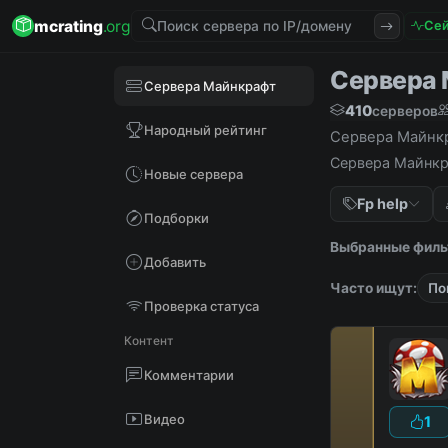
mcrating
.org
Сей
Сервера М
Сервера Майнкрафт
410
серверов
Народный рейтинг
Сервера Майнкра
Сервера Майнкра
Новые сервера
Fp help
Подборки
Выбранные филь
Добавить
Часто ищут:
По
Проверка статуса
Контент
Комментарии
Видео
1