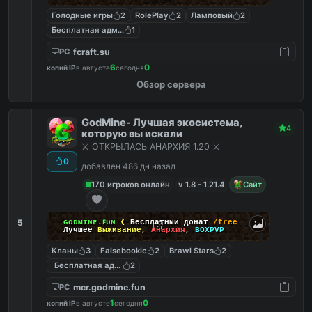
Голодные игры
2
RolePlay
2
Ламповый
2
Бесплатная админка
1
fcraft.su
PC
6
0
копий IP
в августе
сегодня
Обзор сервера
GodMine- Лучшая экосистема,
4
которую вы искали
⚔️ ОТКРЫЛАСЬ АНАРХИЯ 1.20 ⚔️
0
добавлен 486 дн назад
170 игроков онлайн
v 1.8 - 1.21.4
Сайт
5
ɢᴏᴅᴍɪɴᴇ.ꜰᴜɴ
❰
Бесплатный донат
/free
Лучшее
Выживание
,
Анархия
,
BOXPVP
Кланы
3
Falsebookic
2
Brawl Stars
2
Бесплатная админка
2
mcr.godmine.fun
PC
1
0
копий IP
в августе
сегодня