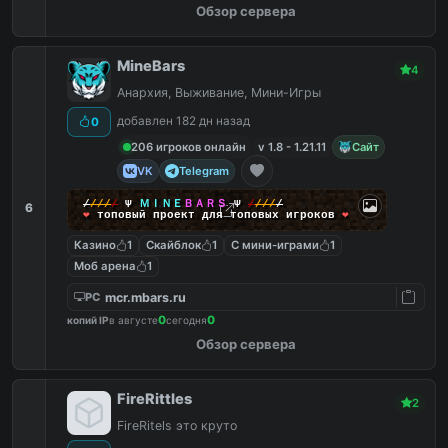
Обзор сервера
MineBars
4
Анархия, Выживание, Мини-Игры
добавлен 182 дн назад
0
206 игроков онлайн
v 1.8 - 1.21.11
Сайт
VK
Telegram
/
/
/
/
/
Ψ
ＭＩＮＥ
ＢＡＲＳ
Ψ
/
/
/
/
/
6
❤
топовый проект для топовых игроков
❤
Казино
1
Скайблок
1
С мини-играми
1
Моб арена
1
mcr.mbars.ru
PC
0
0
копий IP
в августе
сегодня
Обзор сервера
FireRittles
2
FireRitels это круто