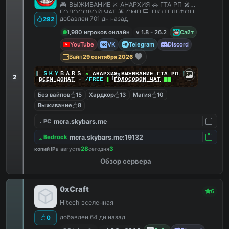
🎮 ВЫЖИВАНИЕ ⚔️ АНАРХИЯ 🚗 ГТА РП 🎤
ГОЛОСОВОЙ ЧАТ 🌟 СМП 💻 ПК+ТЕЛЕФОН
добавлен 701 дн назад
292
1,980 игроков онлайн
v 1.8 - 26.2
Сайт
YouTube
VK
Telegram
Discord
Вайп
29 сентября 2026
|
|
|
ＳＫＹ
ＢＡＲＳ
»
АНАРХИЯ ВЫЖИВАНИЕ ГТА РП
|
|
|
2
██
ВСЕМ ДОНАТ
-
/FREE
▌
ГОЛОСОВОЙ ЧАТ
██
Без вайпов
15
Хардкор
13
Магия
10
Выживание
8
mcra.skybars.me
PC
mcra.skybars.me:19132
Bedrock
28
3
копий IP
в августе
сегодня
Обзор сервера
0xCraft
6
Hitech вселенная
добавлен 64 дн назад
0