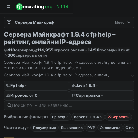
mcrating
.org
1
1
4
Сервера Майнкрафт
Меню
Сервера Майнкрафт 1.9.4 с fp help –
рейтинг, онлайн и IP-адреса
410
114,955
14:58
серверов
игроков онлайн
последний пинг
306
серверов в сети
Сервера Майнкрафт 1.9.4 с fp help: IP-адреса, онлайн, детальная
статистика, скриншоты и видеообзоры.
Сервера Майнкрафт 1.9.4 с fp help: IP-адреса, онлайн,
детальная статистика, скриншоты и видеообзоры.
Fp help
Java 1.9.4
Игроков: от 0
Сортировка
Выбранные фильтры:
Fp help
Версия: 1.9.4
Сбросить
Часто ищут:
Популярные
Выживание
PVP
Экономика
С пла