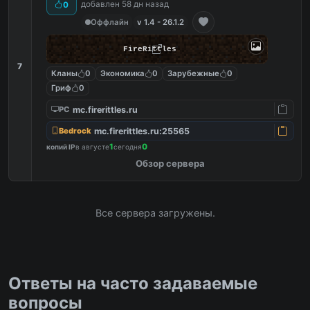
добавлен 58 дн назад
0
Оффлайн
v 1.4 - 26.1.2
FireRittles
7
Кланы
0
Экономика
0
Зарубежные
0
Гриф
0
mc.firerittles.ru
PC
mc.firerittles.ru:25565
Bedrock
1
0
копий IP
в августе
сегодня
Обзор сервера
Все сервера загружены.
Ответы на часто задаваемые
вопросы