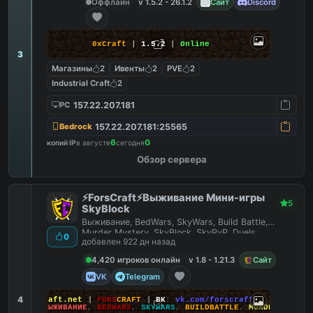
Оффлайн
v 1.5.2 - 26.1.2
Сайт
Discord
0xCraft
|
1.5.2
|
Online
3
Магазины
2
Ивенты
2
PVE
2
Industrial Craft
2
157.22.207.181
PC
157.22.207.181:25565
Bedrock
6
0
копий IP
в августе
сегодня
Обзор сервера
⚡ForsCraft⚡Выживание Мини-игры
5
SkyBlock
Выживание, BedWars, SkyWars, Build Battle,
Murder Mystery, SkyBlock, SkyPvP, Duels,
0
добавлен 922 дн назад
HideAndSeek
4,420 игроков онлайн
v 1.8 - 1.21.3
Сайт
VK
Telegram
4
йт
:
ForsCraft.net
|
FORS
CRAFT
|
ВК
:
vk.com/forscraft
ПОИГРАЙ
:
ВЫЖИВАНИЕ
,
BEDWARS
,
SKYWARS
,
BUILDBATTLE
,
MURDERMYSTERY