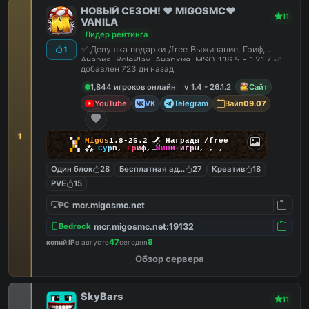
НОВЫЙ СЕЗОН! ❤️ MIGOSMC❤️
11
VANILA
Лидер рейтинга
✅ Девушка подарки /free Выживание, Гриф,
1
Анария, RolePlay, Анархия, MSO 1.16.5 - 1.21.7 ✅
добавлен 723 дн назад
1,844 игроков онлайн
v 1.4 - 26.1.2
Сайт
YouTube
VK
Telegram
Вайп
09.07
1
▚
▞
M
i
g
o
s
1.8-26.2
🗡
Награды /free
▞
▚
⁂
С
у
р
в
,
Г
р
и
ф
,
М
и
н
и
-
И
г
р
ы
,
,
,
Один блок
28
Бесплатная админка
27
Креатив
18
PVE
15
mcr.migosmc.net
PC
mcr.migosmc.net:19132
Bedrock
47
8
копий IP
в августе
сегодня
Обзор сервера
SkyBars
11