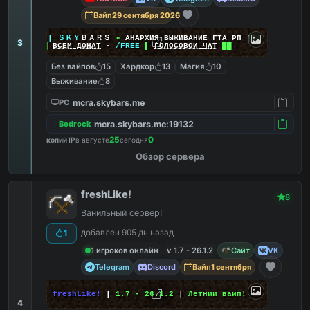
Вайп
29 сентября 2026
|
|
|
ＳＫＹ
ＢＡＲＳ
»
АНАРХИЯ ВЫЖИВАНИЕ ГТА РП
|
|
|
3
██
ВСЕМ ДОНАТ
-
/FREE
▌
ГОЛОСОВОЙ ЧАТ
██
Без вайпов
15
Хардкор
13
Магия
10
Выживание
8
mcra.skybars.me
PC
mcra.skybars.me:19132
Bedrock
25
0
копий IP
в августе
сегодня
Обзор сервера
freshLike!
8
Ванильный сервер!
добавлен 905 дн назад
1
1 игроков онлайн
v 1.7 - 26.1.2
Сайт
VK
Telegram
Discord
Вайп
1 сентября
freshLike!
|
1.7 - 26.1.2
|
Летний вайп!
4