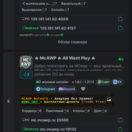
С маленьким онлайном
7
Ванильный
7
Выживание
7
Онлайн
7
135.181.141.62:4009
PC
135.181.141.62:4157
Bedrock
8
0
копий IP
в августе
сегодня
Обзор сервера
🔥 McAWP 🔥 All Want Play 🔥
8
Добро пожаловать на MCawp — ваш идеальный
Minecraft-сервер, где каждый найдет что-то по
добавлен 202 дн назад
2
душе!
0 игроков онлайн
v 1.8.1 - 1.21.11
Сайт
VK
Telegram
Discord
McAWP Network
- Анархия без правил!
5
ВОЙС ЧАТ
•
Бесплатные донаты
(/code free)
Хардкор
6
Ламповый
4
Кланы
4
Дюп
4
mc.mcawp.ru:25560
PC
mc.mcawp.ru:19132
Bedrock