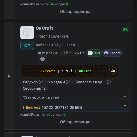
30
0
копий IP
в августе
сегодня
Обзор сервера
0xCraft
6
Hitech вселенная
добавлен 63 дн назад
0
Оффлайн
v 1.5.2 - 26.1.2
Сайт
Discord
0xCraft
|
1.5.2
|
Online
6
Хардкор
2
С модами
2
Бесплатная админка
2
Херобрин
2
157.22.207.181
PC
157.22.207.181:25565
Bedrock
6
0
копий IP
в августе
сегодня
Обзор сервера