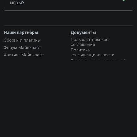
игры?
Наши партнёры
Документы
Пользовательское
Сборки и плагины
соглашение
Форум Майнкрафт
Политика
Хостинг Майнкрафт
конфиденциальности
Правила приема платежей
Описание услуг
Статьи
Скачать Minecraft
Моды
Текстуры
Карты
Туториалы
Сборки модов
Сиды
Шейдеры