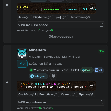
8
✦
USSR SPACE
✦
Версия 1.7-1.21.11
|
Выживание
|
Приваты
|
/kit start
Java
3
Ютуберы
3
Гриф
3
Пиратские
3
mc.ussr.space
PC
1
0
копий IP
в августе
сегодня
Обзор сервера
MineBars
4
Анархия, Выживание, Мини-Игры
добавлен 181 дн назад
0
32 игроков онлайн
v 1.8 - 1.21.11
Сайт
VK
Telegram
9
/
/
/
/
/
Ψ
ＭＩＮＥ
ＢＡＲＳ
Ψ
/
/
/
/
/
❤
топовый проект для топовых игроков
❤
Скайблок
1
Билд батл
1
Казино
1
Прятки
1
mcr.mbars.ru
PC
0
0
копий IP
в августе
сегодня