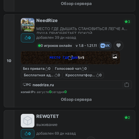
Обзор сервера
NeedRize
3
МЕСТО ГДЕ ДЫШАТЬ СТАНОВИТЬСЯ ЛЕГЧЕ А
ДУША ПРИОБРЕТАЕТ ПОКОЙ
добавлен 39 дн назад
0
0 игроков онлайн
v 1.8 - 1.21.11
VK
М
Е
С
Т
О
Г
Д
Е
Д
Ы
Ш
§x
§
10
Без привата
0
Голосовой чат
0
Бесплатная админка
0
Кроссплатформенные
0
needrize.ru
PC
0
0
копий IP
в августе
сегодня
Обзор сервера
REWQTET
2
выживание
добавлен 69 дн назад
0