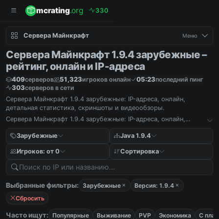
mcrating
.org
3
3
0
Сервера Майнкрафт
Меню
Сервера Майнкрафт 1.9.4 зарубежные –
рейтинг, онлайн и IP-адреса
409
51,323
05:23
серверов
игроков онлайн
последний пинг
303
серверов в сети
Сервера Майнкрафт 1.9.4 зарубежные: IP-адреса, онлайн,
детальная статистика, скриншоты и видеообзоры.
Сервера Майнкрафт 1.9.4 зарубежные: IP-адреса, онлайн,
детальная статистика, скриншоты и видеообзоры.
Зарубежные
Java 1.9.4
Игроков: от 0
Сортировка
Выбранные фильтры:
Зарубежные
Версия: 1.9.4
Сбросить
Часто ищут:
Популярные
Выживание
PVP
Экономика
С пла