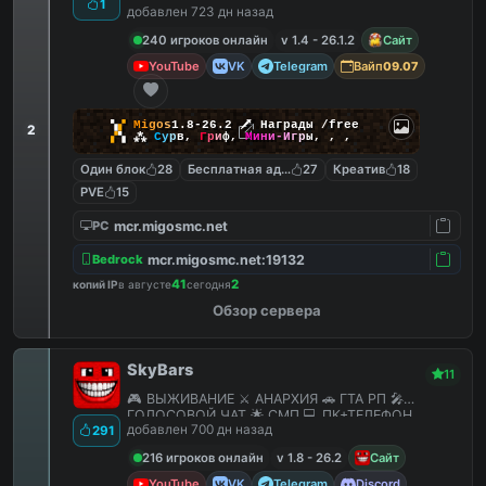
1
добавлен 723 дн назад
240 игроков онлайн
v 1.4 - 26.1.2
Сайт
YouTube
VK
Telegram
Вайп
09.07
▚
▞
M
i
g
o
s
1.8-26.2
🗡
Награды /free
2
▞
▚
⁂
С
у
р
в
,
Г
р
и
ф
,
М
и
н
и
-
И
г
р
ы
,
,
,
Один блок
28
Бесплатная админка
27
Креатив
18
PVE
15
mcr.migosmc.net
PC
mcr.migosmc.net:19132
Bedrock
41
2
копий IP
в августе
сегодня
Обзор сервера
SkyBars
11
🎮 ВЫЖИВАНИЕ ⚔️ АНАРХИЯ 🚗 ГТА РП 🎤
ГОЛОСОВОЙ ЧАТ 🌟 СМП 💻 ПК+ТЕЛЕФОН
добавлен 700 дн назад
291
216 игроков онлайн
v 1.8 - 26.2
Сайт
YouTube
VK
Telegram
Discord