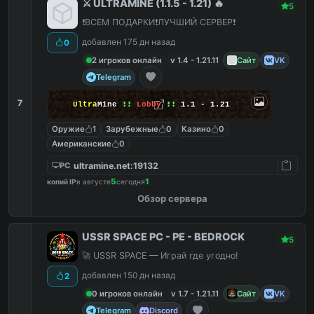
⚔️ ULTRAMINE (1.1.5 - 1.21) 🔥
5
❗️ВСЕМ ПОДАРКИ❗️ЛУЧШИЙ СЕРВЕР❗️
добавлен 175 дн назад
0
2 игроков онлайн
v 1.4 - 1.21.11
Сайт
VK
Telegram
7
Ultra
Mine
!!
Lobby
!!
1.1 - 1.21
Оружие
1
Зарубежные
0
Казино
0
Американские
0
ultramine.net:19132
PC
5
1
копий IP
в августе
сегодня
Обзор сервера
USSR SPACE PC - PE - BEDROCK
5
🚀 USSR SPACE — Играй где угодно!
добавлен 150 дн назад
2
0 игроков онлайн
v 1.7 - 1.21.11
Сайт
VK
Telegram
Discord