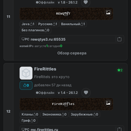
Оффлайн
v 1.8 - 26.1.2
REWQTET
11
Java
1
Русские
1
Ванильный
1
Без плагинов
0
rewqtye3.ru:65535
PC
1
0
копий IP
в августе
сегодня
Обзор сервера
FireRittles
2
FireRitels это круто
добавлен 57 дн назад
0
Оффлайн
v 1.4 - 26.1.2
FireRittles
12
Кланы
0
Экономика
0
Зарубежные
0
Гриф
0
mc.firerittles.ru
PC