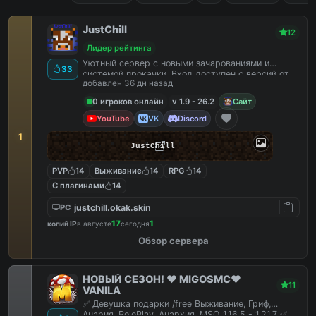
JustChill
12
Лидер рейтинга
Уютный сервер с новыми зачарованиями и
33
системой прокачки. Вход доступен с версий от
добавлен 36 дн назад
1.9 до 26.2
0 игроков онлайн
v 1.9 - 26.2
Сайт
YouTube
VK
Discord
1
JustChill
PVP
14
Выживание
14
RPG
14
С плагинами
14
justchill.okak.skin
PC
17
1
копий IP
в августе
сегодня
Обзор сервера
НОВЫЙ СЕЗОН! ❤️ MIGOSMC❤️
11
VANILA
✅ Девушка подарки /free Выживание, Гриф,
Анария, RolePlay, Анархия, MSO 1.16.5 - 1.21.7 ✅