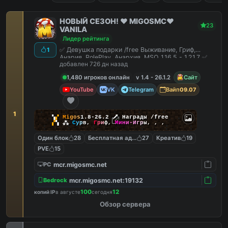
НОВЫЙ СЕЗОН! ❤️ MIGOSMC❤️
23
VANILA
Лидер рейтинга
✅ Девушка подарки /free Выживание, Гриф,
1
Анария, RolePlay, Анархия, MSO 1.16.5 - 1.21.7 ✅
добавлен 726 дн назад
1,480 игроков онлайн
v 1.4 - 26.1.2
Сайт
YouTube
VK
Telegram
Вайп
09.07
1
▚
▞
M
i
g
o
s
1.8-26.2
🗡
Награды /free
▞
▚
⁂
С
у
р
в
,
Г
р
и
ф
,
М
и
н
и
-
И
г
р
ы
,
,
,
Один блок
28
Бесплатная админка
27
Креатив
19
PVE
15
mcr.migosmc.net
PC
mcr.migosmc.net:19132
Bedrock
100
12
копий IP
в августе
сегодня
Обзор сервера