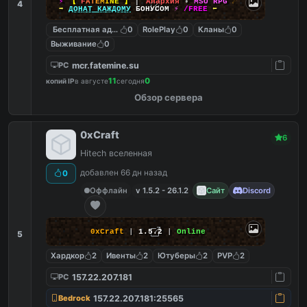
⚡
【
F
A
T
E
M
I
N
E
】
▎
Анархия
•
MSO RPG
☄
4
➡
ДОНАТ КАЖДОМУ
БОНУСОМ
⚡
/FREE
⬅
Бесплатная админка
0
RolePlay
0
Кланы
0
Выживание
0
mcr.fatemine.su
PC
11
0
копий IP
в августе
сегодня
Обзор сервера
0xCraft
6
Hitech вселенная
добавлен 66 дн назад
0
Оффлайн
v 1.5.2 - 26.1.2
Сайт
Discord
0xCraft
|
1.5.2
|
Online
5
Хардкор
2
Ивенты
2
Ютуберы
2
PVP
2
157.22.207.181
PC
157.22.207.181:25565
Bedrock