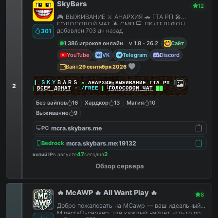
SkyBars
12
🎮 ВЫЖИВАНИЕ ⚔️ АНАРХИЯ 🚗 ГТА РП 🎤
ГОЛОСОВОЙ ЧАТ 🌟 СМП 💻 ПК+ТЕЛЕФОН
добавлен 703 дн назад
301
1,386 игроков онлайн
v 1.8 - 26.2
Сайт
YouTube
VK
Telegram
Discord
Вайп
29 сентября 2026
|
|
|
ＳＫＹ
ＢＡＲＳ
»
АНАРХИЯ ВЫЖИВАНИЕ ГТА РП
|
|
|
2
██
ВСЕМ ДОНАТ
-
/FREE
▌
ГОЛОСОВОЙ ЧАТ
██
Без вайпов
16
Хардкор
13
Магия
10
Выживание
9
mcra.skybars.me
PC
mcra.skybars.me:19132
Bedrock
47
2
копий IP
в августе
сегодня
Обзор сервера
🔥 McAWP 🔥 All Want Play 🔥
8
Добро пожаловать на MCawp — ваш идеальный
Minecraft-сервер, где каждый найдет что-то по