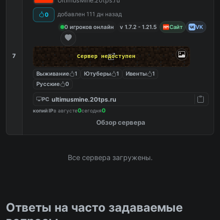
UltimusMine.20tps.ru
добавлен 111 дн назад
0
0 игроков онлайн
v 1.7.2 - 1.21.5
Сайт
VK
7
Сервер недоступен
Выживание
1
Ютуберы
1
Ивенты
1
Русские
0
ultimusmine.20tps.ru
PC
0
0
копий IP
в августе
сегодня
Обзор сервера
Все сервера загружены.
Ответы на часто задаваемые