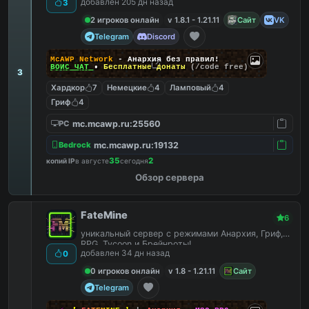
добавлен 205 дн назад
3
душе!
2 игроков онлайн
v 1.8.1 - 1.21.11
Сайт
VK
Telegram
Discord
McAWP Network
- Анархия без правил!
ВОЙС ЧАТ
•
Бесплатные донаты
(/code free)
3
Хардкор
7
Немецкие
4
Ламповый
4
Гриф
4
mc.mcawp.ru:25560
PC
mc.mcawp.ru:19132
Bedrock
35
2
копий IP
в августе
сегодня
Обзор сервера
FateMine
6
уникальный сервер с режимами Анархия, Гриф,
RPG, Tycoon и Брейнроты!
добавлен 34 дн назад
0
0 игроков онлайн
v 1.8 - 1.21.11
Сайт
Telegram