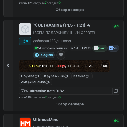
7
0
копий IP
в августе
сегодня
Обзор сервера
⚔️ ULTRAMINE (1.1.5 - 1.21) 🔥
5
❗️ВСЕМ ПОДАРКИ❗️ЛУЧШИЙ СЕРВЕР❗️
добавлен 178 дн назад
0
24 игроков онлайн
v 1.4 - 1.21.11
Сайт
VK
Telegram
6
Ultra
Mine
!!
Lobby
!!
1.1 - 1.21
Оружие
1
Зарубежные
0
Казино
0
Американские
0
ultramine.net:19132
PC
7
0
копий IP
в августе
сегодня
Обзор сервера
UltimusMine
3