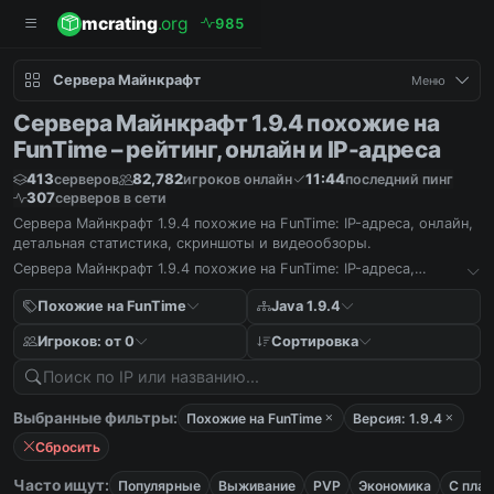
mcrating
.org
9
8
5
Сервера Майнкрафт
Меню
Сервера Майнкрафт 1.9.4 похожие на
FunTime – рейтинг, онлайн и IP-адреса
413
82,782
11:44
серверов
игроков онлайн
последний пинг
307
серверов в сети
Сервера Майнкрафт 1.9.4 похожие на FunTime: IP-адреса, онлайн,
детальная статистика, скриншоты и видеообзоры.
Сервера Майнкрафт 1.9.4 похожие на FunTime: IP-адреса,
онлайн, детальная статистика, скриншоты и видеообзоры.
Похожие на FunTime
Java 1.9.4
Игроков: от 0
Сортировка
Выбранные фильтры:
Похожие на FunTime
Версия: 1.9.4
Сбросить
Часто ищут:
Популярные
Выживание
PVP
Экономика
С пла