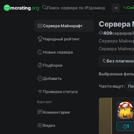
mcrating
.org
Сей
Сервера М
Сервера Майнкрафт
409
серверов
Народный рейтинг
Сервера Майнкра
Сервера Майнкра
Новые сервера
Без плагино
Подборки
Выбранные филь
Добавить
Часто ищут:
По
Проверка статуса
Контент
Комментарии
Видео
1