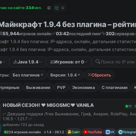
час на сайте:
3
3
4
чел.
айнкрафт 1.9.4 без плагина – рейтин
55,944
03:42
302
игроков онлайн
последний пинг
серверов 
фт 1.9.4 без плагина: IP-адреса, онлайн, детальная статис
фт 1.9.4 без плагина: IP-адреса, онлайн, детальная статисти
в
Java 1.9.4
Игроков: от 0
тры:
Без плагинов
Версия: 1.9.4
Сбросить
пулярные
Выживание
PVP
Экономика
С плагинами
НОВЫЙ СЕЗОН! ❤️ MIGOSMC❤️ VANILA
11
✅ Девушка подарки /free Выживание, Гриф, Анария, RolePlay, А
1.16.5 - 1.21.7 ✅
добавлен 723 дн назад
224 игроков онлайн
v 1.4 - 26.1.2
Сайт
YouTube
VK
Telegra