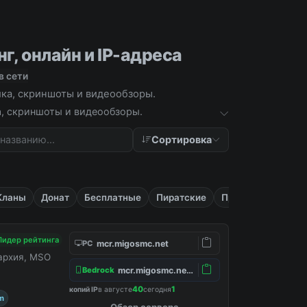
г, онлайн и IP-адреса
в сети
тика, скриншоты и видеообзоры.
ка, скриншоты и видеообзоры.
Сортировка
Кланы
Донат
Бесплатные
Пиратские
Приват
Лидер рейтинга
mcr.migosmc.net
PC
нархия, MSO
mcr.migosmc.net:19132
Bedrock
40
1
копий IP
в августе
сегодня
m
Обзор сервера