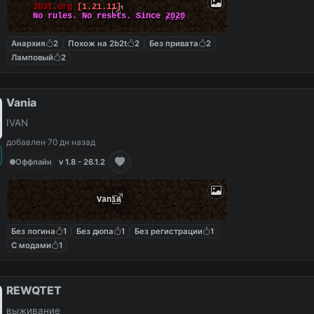
3b3t.org
[1.21.11]
No rules. No resets. Since
2020
Анархия
2
Похож на 2b2t
2
Без привата
2
Ламповый
2
Vania
IVAN
добавлен 70 дн назад
Оффлайн
v 1.8 - 26.1.2
Vania
Без логина
1
Без дюпа
1
Без регистрации
1
С модами
1
REWQTET
выживание