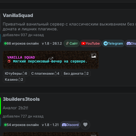
VanillaSquad
Приватный ванильный сервер с классическим выживанием без 
доната и лишних плагинов.
добавлен 937 дн назад
66 игроков онлайн
v 1.8 - 26.1.2
Сайт
YouTube
Telegram
Di
V
A
N
I
L
L
A
S
Q
U
A
D
🍑
М
я
г
к
и
й
п
е
р
с
и
к
о
в
ы
й
в
е
ч
е
р
н
а
с
е
р
в
е
р
е
.
Ютуберы
6
С плагинами
4
Без доната
2
Казино
2
3builders3tools
Аналог 2b2t!
добавлен 727 дн назад
54 игроков онлайн
v 1.8 - 1.21
Discord