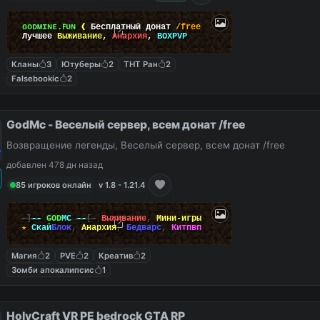
ɢᴏᴅᴍɪɴᴇ.ꜰᴜɴ
❰
Бесплатный донат
/free
Лучшее
Выживание
,
Анархия
,
BOXPVP
Кланы
3
Ютуберы
2
ТНТ Ран
2
Falsebookic
2
GodMc - Веселый сервер, всем донат /free
Возвращение легенды, Веселый сервер, всем донат /free
добавлен 478 дн назад
85 игроков онлайн
v 1.8 - 1.21.4
-]
--
GOD
MC
--
[-
Выживание
,
Мини-игры
★
Скай
Блок
,
Анархия
,
Бедварс
,
Китпвп
Магия
2
PVE
2
Креатив
2
Зомби апокалипсис
1
HolyCraft VR PE bedrock GTA RP