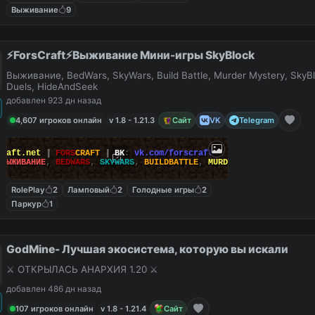
Выживание
9
⚡ForsCraft⚡Выживание Мини-игры SkyBlock
Выживание, BedWars, SkyWars, Build Battle, Murder Mystery, SkyBl
Duels, HideAndSeek
добавлен 923 дн назад
4,607 игроков онлайн
v 1.8 - 1.21.3
Сайт
VK
Telegram
Craft.net
|
FORS
CRAFT
|
ВК
:
vk.com/forscraft
ВЫЖИВАНИЕ
,
BEDWARS
,
SKYWARS
,
BUILDBATTLE
,
MURDERMYSTERY
RolePlay
2
Ламповый
2
Голодные игры
2
Паркур
1
GodMine- Лучшая экосистема, которую вы искали
⚔️ ОТКРЫЛАСЬ АНАРХИЯ 1.20 ⚔️
добавлен 486 дн назад
107 игроков онлайн
v 1.8 - 1.21.4
Сайт