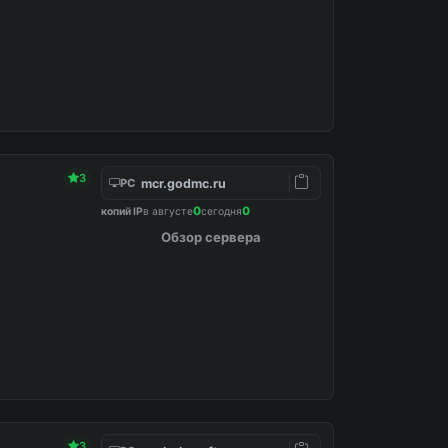
3
mcr.godmc.ru
PC
0
0
копий IP
в августе
сегодня
Обзор сервера
3