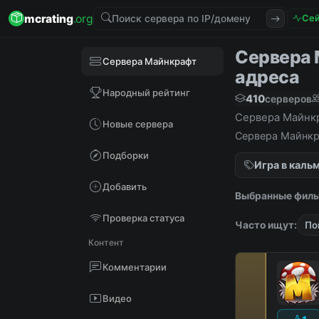
mcrating
.org
Сей
Сервера М
Сервера Майнкрафт
адреса
Народный рейтинг
410
серверов
Сервера Майнкра
Новые сервера
Сервера Майнкра
Подборки
Игра в каль
Добавить
Выбранные филь
Проверка статуса
Часто ищут:
По
Контент
Комментарии
Видео