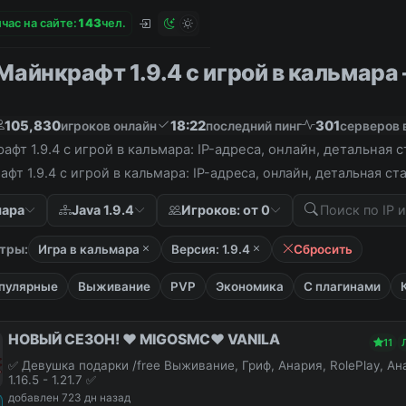
час на сайте:
1
4
3
чел.
айнкрафт 1.9.4 с игрой в кальмара –
105,830
18:22
301
игроков онлайн
последний пинг
серверов 
фт 1.9.4 с игрой в кальмара: IP-адреса, онлайн, детальная 
фт 1.9.4 с игрой в кальмара: IP-адреса, онлайн, детальная с
мара
Java 1.9.4
Игроков: от 0
тры:
Игра в кальмара
Версия: 1.9.4
Сбросить
пулярные
Выживание
PVP
Экономика
С плагинами
НОВЫЙ СЕЗОН! ❤️ MIGOSMC❤️ VANILA
11
✅ Девушка подарки /free Выживание, Гриф, Анария, RolePlay, А
1.16.5 - 1.21.7 ✅
добавлен 723 дн назад