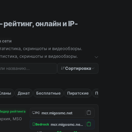
 рейтинг, онлайн и IP-
в сети
статистика, скриншоты и видеообзоры.
татистика, скриншоты и видеообзоры.
Сортировка
Кланы
Донат
Бесплатные
Пиратские
Приват
Лидер рейтинга
mcr.migosmc.net
PC
нархия, MSO
mcr.migosmc.net:19132
Bedrock