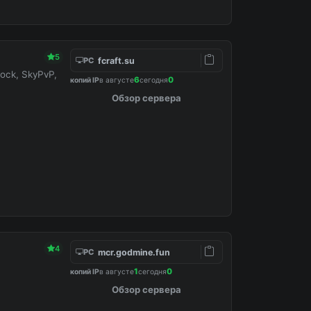
5
fcraft.su
PC
ock, SkyPvP,
6
0
копий IP
в августе
сегодня
Обзор сервера
4
mcr.godmine.fun
PC
1
0
копий IP
в августе
сегодня
Обзор сервера