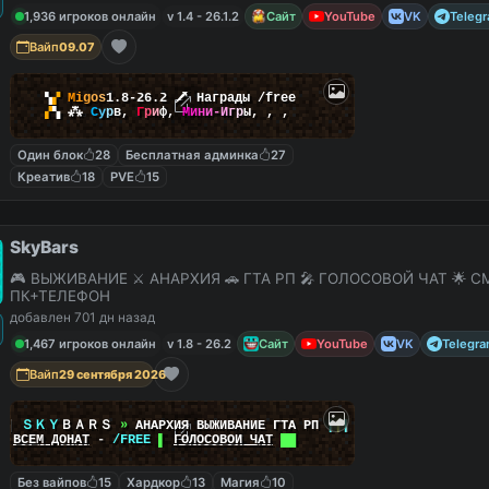
1,936 игроков онлайн
v 1.4 - 26.1.2
Сайт
YouTube
VK
Teleg
Вайп
09.07
▚
▞
M
i
g
o
s
1.8-26.2
🗡
Награды /free
▞
▚
⁂
С
у
р
в
,
Г
р
и
ф
,
М
и
н
и
-
И
г
р
ы
,
,
,
Один блок
28
Бесплатная админка
27
Креатив
18
PVE
15
SkyBars
🎮 ВЫЖИВАНИЕ ⚔️ АНАРХИЯ 🚗 ГТА РП 🎤 ГОЛОСОВОЙ ЧАТ 🌟 С
ПК+ТЕЛЕФОН
добавлен 701 дн назад
1,467 игроков онлайн
v 1.8 - 26.2
Сайт
YouTube
VK
Telegr
Вайп
29 сентября 2026
|
|
ＳＫＹ
ＢＡＲＳ
»
АНАРХИЯ ВЫЖИВАНИЕ ГТА РП
|
|
|
██
ВСЕМ ДОНАТ
-
/FREE
▌
ГОЛОСОВОЙ ЧАТ
██
Без вайпов
15
Хардкор
13
Магия
10