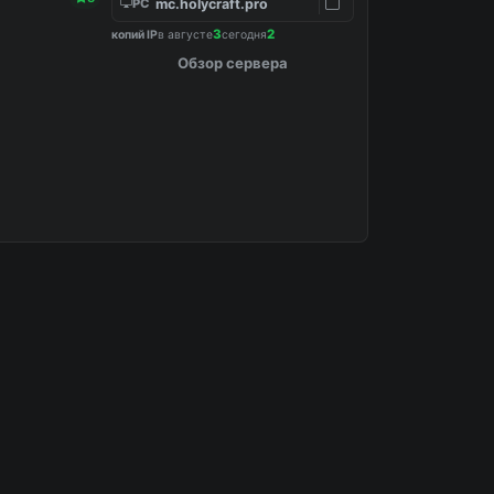
mc.holycraft.pro
PC
3
2
копий IP
в августе
сегодня
Обзор сервера