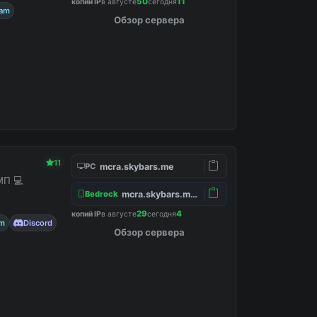
50
11
копий IP
в августе
сегодня
ram
Обзор сервера
11
mcra.skybars.me
PC
МП 💻
mcra.skybars.me:19132
Bedrock
29
4
копий IP
в августе
сегодня
am
Discord
Обзор сервера