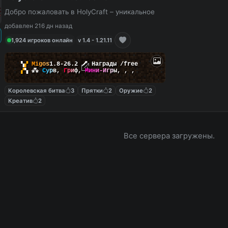
Добро пожаловать в HolyCraft – уникальное
добавлен 216 дн назад
1,924 игроков онлайн
v 1.4 - 1.21.11
▚
▞
M
i
g
o
s
1.8-26.2
🗡
Награды /free
▞
▚
⁂
С
у
р
в
,
Г
р
и
ф
,
М
и
н
и
-
И
г
р
ы
,
,
,
Королевская битва
3
Прятки
2
Оружие
2
Креатив
2
Все сервера загружены.