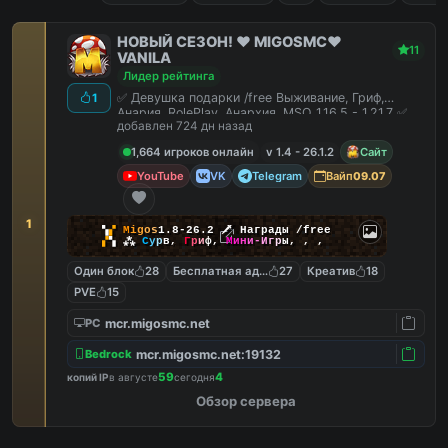
НОВЫЙ СЕЗОН! ❤️ MIGOSMC❤️
11
VANILA
Лидер рейтинга
✅ Девушка подарки /free Выживание, Гриф,
1
Анария, RolePlay, Анархия, MSO 1.16.5 - 1.21.7 ✅
добавлен 724 дн назад
1,664 игроков онлайн
v 1.4 - 26.1.2
Сайт
YouTube
VK
Telegram
Вайп
09.07
1
▚
▞
M
i
g
o
s
1.8-26.2
🗡
Награды /free
▞
▚
⁂
С
у
р
в
,
Г
р
и
ф
,
М
и
н
и
-
И
г
р
ы
,
,
,
Один блок
28
Бесплатная админка
27
Креатив
18
PVE
15
mcr.migosmc.net
PC
mcr.migosmc.net:19132
Bedrock
59
4
копий IP
в августе
сегодня
Обзор сервера