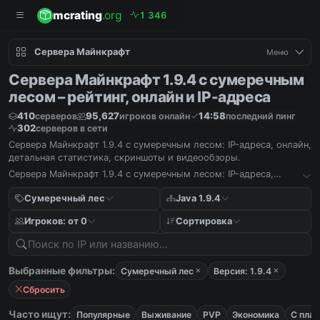
mcrating
.org
1
3
4
6
Сервера Майнкрафт
Меню
Сервера Майнкрафт 1.9.4 с сумеречным
лесом – рейтинг, онлайн и IP-адреса
410
95,627
14:58
серверов
игроков онлайн
последний пинг
302
серверов в сети
Сервера Майнкрафт 1.9.4 с сумеречным лесом: IP-адреса, онлайн,
детальная статистика, скриншоты и видеообзоры.
Сервера Майнкрафт 1.9.4 с сумеречным лесом: IP-адреса,
онлайн, детальная статистика, скриншоты и видеообзоры.
Сумеречный лес
Java 1.9.4
Игроков: от 0
Сортировка
Выбранные фильтры:
Сумеречный лес
Версия: 1.9.4
Сбросить
Часто ищут:
Популярные
Выживание
PVP
Экономика
С пла