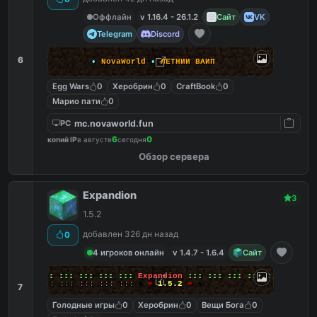
Оффлайн
v 1.16.4 - 26.1.2
Сайт
VK
Telegram
Discord
6
•
NovaWorld
•
Л
Е
Т
Н
И
Й
В
А
Й
П
Egg Wars
0
Херобрин
0
CraftBook
0
Марио пати
0
mc.novaworld.fun
PC
6
0
копий IP
в августе
сегодня
Обзор сервера
Expandion
3
1.5.2
добавлен 326 дн назад
0
4 игроков онлайн
v 1.4.7 - 1.6.4
Сайт
╔╗
:::
:::
:::
:::
:::
:::
Expandion
:::
:::
:::
:::
:::
:::
╚╝
:::
:::
:::
:::
:::
:::
+
❤
1.5.2
❤
+
7
Голодные игры
0
Херобрин
0
Вещи Бога
0