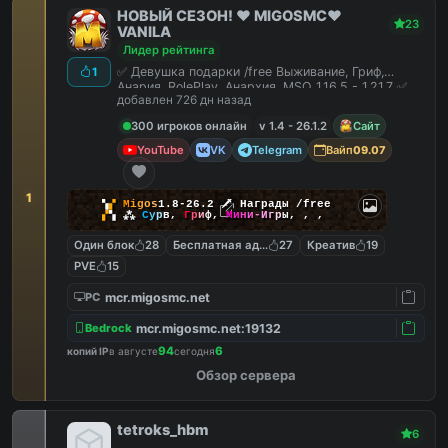
НОВЫЙ СЕЗОН! ❤️ MIGOSMC❤️
23
VANILA
Лидер рейтинга
✅ Девушка подарки /free Выживание, Гриф,
1
Анария, RolePlay, Анархия, MSO 1.16.5 - 1.21.7 ✅
добавлен 726 дн назад
300 игроков онлайн
v 1.4 - 26.1.2
Сайт
YouTube
VK
Telegram
Вайп
09.07
1
▚
▞
M
i
g
o
s
1.8-26.2
🗡
Награды /free
▞
▚
⁂
С
у
р
в
,
Г
р
и
ф
,
М
и
н
и
-
И
г
р
ы
,
,
,
Один блок
28
Бесплатная админка
27
Креатив
19
PVE
15
mcr.migosmc.net
PC
mcr.migosmc.net:19132
Bedrock
94
6
копий IP
в августе
сегодня
Обзор сервера
tetroks_hbm
6