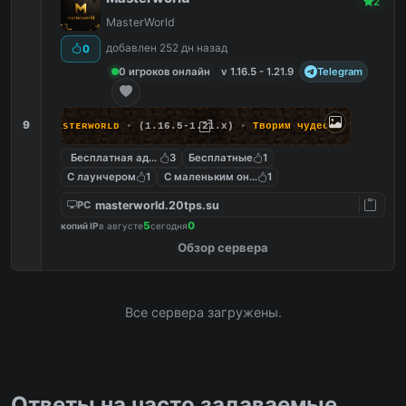
2
MasterWorld
добавлен 252 дн назад
0
0 игроков онлайн
v 1.16.5 - 1.21.9
Telegram
9
ᴍᴀsᴛᴇʀᴡᴏʀʟᴅ
▪
(1.16.5-1.21.x)
▪
Т
в
о
р
и
м
ч
у
д
е
с
а
!
Бесплатная админка
3
Бесплатные
1
С лаунчером
1
С маленьким онлайном
1
masterworld.20tps.su
PC
5
0
копий IP
в августе
сегодня
Обзор сервера
Все сервера загружены.
Ответы на часто задаваемые