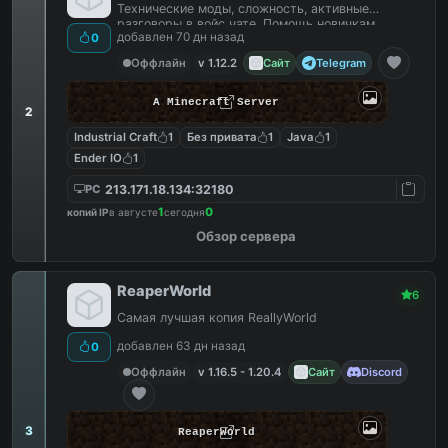
Технические моды, сложность, активные
разговоры в войс чате. Помощь новичкам.
добавлен 70 дн назад
0
Оффлайн
v 1.12.2
Сайт
Telegram
A Minecraft Server
2
Industrial Craft
1
Без привата
1
Java
1
Ender IO
1
213.171.18.134:32180
PC
1
0
копий IP
в августе
сегодня
Обзор сервера
ReaperWorld
6
Самая лучшая копия ReallyWorld
добавлен 63 дн назад
0
Оффлайн
v 1.16.5 - 1.20.4
Сайт
Discord
3
ReaperWorld