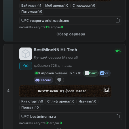
Вайтлист
1
Моб арена
0
С городом
0
Питомцы
0
reaperworld.rustix.me
PC
11
0
копий IP
в августе
сегодня
Обзор сервера
BestMineNN Hi-Tech
5
Лучший сервер Minecraft
добавлен 726 дн назад
0
0 игроков онлайн
v 1.7.10
Сайт
VK
Discord
4
BestMineNN Hi-Tech MAGIC
Кит старт
0
Сплиф арена
0
Ивенты
0
Приват
0
bestminenn.ru
PC
0
0
копий IP
в августе
сегодня