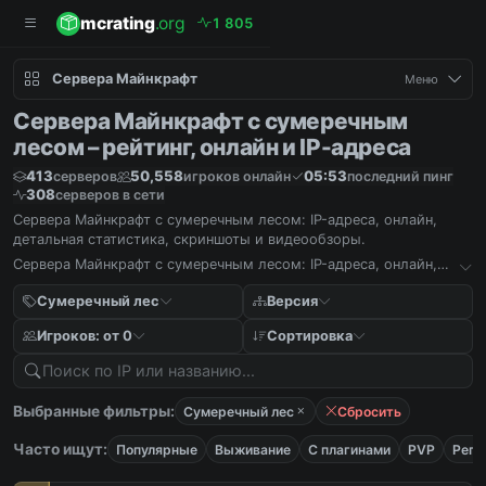
mcrating
.org
1
8
0
5
Сервера Майнкрафт
Меню
Сервера Майнкрафт с сумеречным
лесом – рейтинг, онлайн и IP-адреса
413
50,558
05:53
серверов
игроков онлайн
последний пинг
308
серверов в сети
Сервера Майнкрафт с сумеречным лесом: IP-адреса, онлайн,
детальная статистика, скриншоты и видеообзоры.
Сервера Майнкрафт с сумеречным лесом: IP-адреса, онлайн,
детальная статистика, скриншоты и видеообзоры.
Сумеречный лес
Версия
Игроков: от 0
Сортировка
Выбранные фильтры:
Сумеречный лес
Сбросить
Часто ищут:
Популярные
Выживание
С плагинами
PVP
Реги