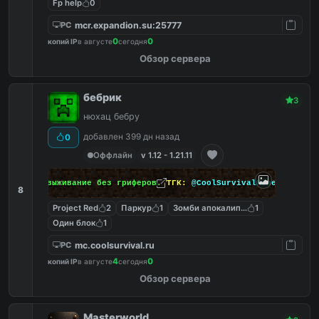
Fp help
0
mcr.expandion.su:25777
PC
0
0
копий IP
в августе
сегодня
Обзор сервера
бебрик
3
нюхац бебру
добавлен 399 дн назад
0
Оффлайн
v 1.12 - 1.21.11
Обычное выживание без гриферов.
ТГК:
@CoolSurvivalMinecraft
8
Project Red
2
Паркур
1
Зомби апокалипсис
1
Один блок
1
mc.coolsurvival.ru
PC
4
0
копий IP
в августе
сегодня
Обзор сервера
Masterworld