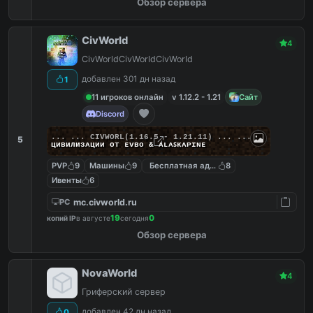
Обзор сервера
CivWorld
4
CivWorldCivWorldCivWorld
добавлен 301 дн назад
1
11 игроков онлайн
v 1.12.2 - 1.21
Сайт
Discord
... ...
C
I
V
W
O
R
L
(1.16.5 - 1.21.11) ... ...
5
циʙилизᴀции от ᴇᴠʙᴏ & ᴀʟᴀꜱᴋᴀᴘɪɴᴇ
PVP
9
Машины
9
Бесплатная админка
8
Ивенты
6
mc.civworld.ru
PC
19
0
копий IP
в августе
сегодня
Обзор сервера
NovaWorld
4
Гриферский сервер
добавлен 42 дн назад
0