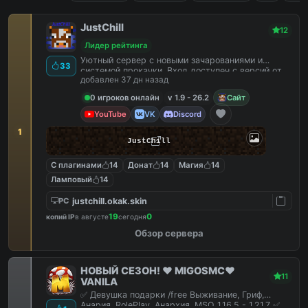
JustChill
12
Лидер рейтинга
Уютный сервер с новыми зачарованиями и
33
системой прокачки. Вход доступен с версий от
добавлен 37 дн назад
1.9 до 26.2
0 игроков онлайн
v 1.9 - 26.2
Сайт
YouTube
VK
Discord
1
JustChill
С плагинами
14
Донат
14
Магия
14
Ламповый
14
justchill.okak.skin
PC
19
0
копий IP
в августе
сегодня
Обзор сервера
НОВЫЙ СЕЗОН! ❤️ MIGOSMC❤️
11
VANILA
✅ Девушка подарки /free Выживание, Гриф,
Анария, RolePlay, Анархия, MSO 1.16.5 - 1.21.7 ✅