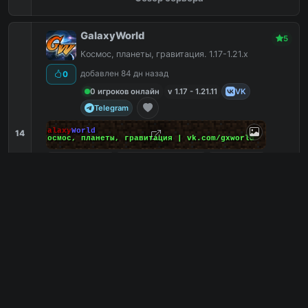
GalaxyWorld
5
Космос, планеты, гравитация. 1.17-1.21.х
добавлен 84 дн назад
0
0 игроков онлайн
v 1.17 - 1.21.11
VK
Telegram
Galaxy
World
14
Космос, планеты, гравитация | vk.com/gxworld
Выживание
0
Кроссплатформенные
0
Без дюпа
0
Bedrock
0
minecrafter.fun:31023
PC
1
0
копий IP
в августе
сегодня
Обзор сервера
MiniWarp
5
Легчайший для величайшего
добавлен 49 дн назад
0