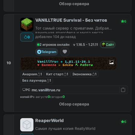
Обзор сервера
VANILLTRUE Survival - Без читов
6
Тот самый сервер с приватами. Добрая
ванильная атмосфера и много места.
добавлен 104 дн назад
0
2 игроков онлайн
v 1.16.5 - 1.21.11
Сайт
Telegram
V
a
n
i
l
l
T
r
u
e
◆
1.21.11-26.1
10
❤ Ванилла
☠ Боссы
⛏ Работы
Анархия
1
Кит старт
1
Экономика
1
Без лаунчера
1
mc.vanilltrue.ru
PC
0
0
копий IP
в августе
сегодня
Обзор сервера
ReaperWorld
6
Самая лучшая копия ReallyWorld