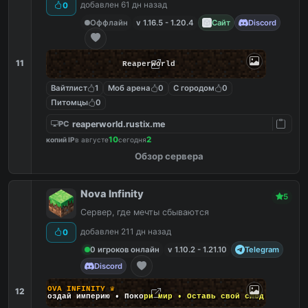
добавлен 61 дн назад
0
Оффлайн
v 1.16.5 - 1.20.4
Сайт
Discord
11
ReaperWorld
Вайтлист
1
Моб арена
0
С городом
0
Питомцы
0
reaperworld.rustix.me
PC
10
2
копий IP
в августе
сегодня
Обзор сервера
Nova Infinity
5
Сервер, где мечты сбываются
добавлен 211 дн назад
0
0 игроков онлайн
v 1.10.2 - 1.21.10
Telegram
Discord
♛
N
O
V
A
I
N
F
I
N
I
T
Y
♛
12
⚔
С
о
з
д
а
й
и
м
п
е
р
и
ю
•
П
о
к
о
р
и
м
и
р
•
О
с
т
а
в
ь
с
в
о
й
с
л
е
д