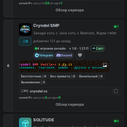
32
1
копий IP
в августе
сегодня
Обзор сервера
Cryndel SMP
7
Заходи хоть с Java хоть с Bedrock, Ждем тебя!
добавлен 121 дн назад
0
4 игроков онлайн
v 1.8 - 1.21.11
Сайт
Telegram
Discord
C
r
y
n
d
e
l
S
M
P
V
a
n
i
l
a
+
+
1
.
2
1
.
1
1
6
Э
к
о
н
о
м
и
к
а
,
т
о
р
г
о
в
л
я
,
р
ы
н
о
к
·
Д
р
у
з
ь
я
и
в
е
с
е
л
ь
я
Бесплатные
6
Без привата
6
Ванильный
6
Выживание
5
cryndel.ru
PC
2
0
копий IP
в августе
сегодня
Обзор сервера
SOLITUDE
6