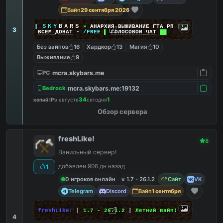
Вайп
29 сентября 2026
|
|
|
ＳＫＹ
ＢＡＲＳ
»
АНАРХИЯ ВЫЖИВАНИЕ ГТА РП
|
|
|
3
██
ВСЕМ ДОНАТ
-
/FREE
▌
ГОЛОСОВОЙ ЧАТ
██
Без вайпов
16
Хардкор
13
Магия
10
Выживание
9
mcra.skybars.me
PC
mcra.skybars.me:19132
Bedrock
34
1
копий IP
в августе
сегодня
Обзор сервера
freshLike!
8
Ванильный сервер!
добавлен 906 дн назад
1
0 игроков онлайн
v 1.7 - 26.1.2
Сайт
VK
Telegram
Discord
Вайп
1 сентября
freshLike!
|
1.7 - 26.1.2
|
Летний вайп!
4