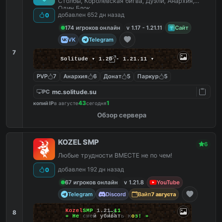
Столбы, Королевская битва, Дуэли, Анархия,
Один Блок
добавлен 652 дн назад
0
174 игроков онлайн
v 1.17 - 1.21.11
Сайт
VK
Telegram
7
Solitude ▾ 1.20 - 1.21.11 ▾
PVP
7
Анархия
6
Донат
5
Паркур
5
mc.solitude.su
PC
43
1
копий IP
в августе
сегодня
Обзор сервера
KOZEL SMP
6
Любые трудности ВМЕСТЕ не по чем!
добавлен 192 дн назад
0
67 игроков онлайн
v 1.21.8
YouTube
Telegram
Discord
Вайп
7 августа
K
o
z
e
l
S
M
P
1
.
2
1
.
1
1
8
«
Н
е
с
м
е
й
у
б
и
в
а
т
ь
к
о
з
!
»