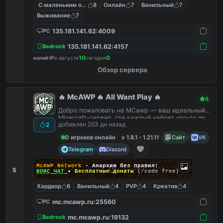
С маленьким онлайном
8
Онлайн
7
Ванильный
7
Выживание
7
135.181.141.62:4009
PC
135.181.141.62:4157
Bedrock
10
0
копий IP
в августе
сегодня
Обзор сервера
🔥 McAWP 🔥 All Want Play 🔥
8
Добро пожаловать на MCawp — ваш идеальный
Minecraft-сервер, где каждый найдет что-то по
добавлен 203 дн назад
2
душе!
0 игроков онлайн
v 1.8.1 - 1.21.11
Сайт
VK
Telegram
Discord
McAWP Network
- Анархия без правил!
5
ВОЙС ЧАТ
•
Бесплатные донаты
(/code free)
Хардкор
6
Ванильный
4
PVP
4
Креатив
4
mc.mcawp.ru:25560
PC
mc.mcawp.ru:19132
Bedrock