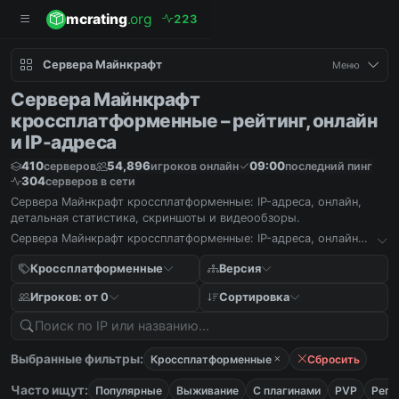
mcrating
.org
2
2
3
Сервера Майнкрафт
Меню
Сервера Майнкрафт
кроссплатформенные – рейтинг, онлайн
и IP-адреса
410
54,896
09:00
серверов
игроков онлайн
последний пинг
304
серверов в сети
Сервера Майнкрафт кроссплатформенные: IP-адреса, онлайн,
детальная статистика, скриншоты и видеообзоры.
Сервера Майнкрафт кроссплатформенные: IP-адреса, онлайн,
детальная статистика, скриншоты и видеообзоры.
Кроссплатформенные
Версия
Игроков: от 0
Сортировка
Выбранные фильтры:
Кроссплатформенные
Сбросить
Часто ищут:
Популярные
Выживание
С плагинами
PVP
Реги