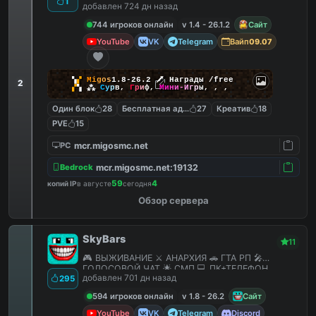
1
добавлен 724 дн назад
744 игроков онлайн
v 1.4 - 26.1.2
Сайт
YouTube
VK
Telegram
Вайп
09.07
▚
▞
M
i
g
o
s
1.8-26.2
🗡
Награды /free
2
▞
▚
⁂
С
у
р
в
,
Г
р
и
ф
,
М
и
н
и
-
И
г
р
ы
,
,
,
Один блок
28
Бесплатная админка
27
Креатив
18
PVE
15
mcr.migosmc.net
PC
mcr.migosmc.net:19132
Bedrock
59
4
копий IP
в августе
сегодня
Обзор сервера
SkyBars
11
🎮 ВЫЖИВАНИЕ ⚔️ АНАРХИЯ 🚗 ГТА РП 🎤
ГОЛОСОВОЙ ЧАТ 🌟 СМП 💻 ПК+ТЕЛЕФОН
добавлен 701 дн назад
295
594 игроков онлайн
v 1.8 - 26.2
Сайт
YouTube
VK
Telegram
Discord