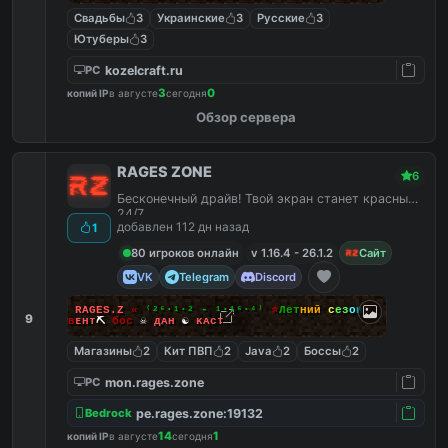
Свадьбы
3
Украинские
3
Русские
3
Ютуберы
3
kozelcraft.ru
PC
3
0
копий IP
в августе
сегодня
Обзор сервера
RAGES ZONE
6
Бесконечный драйв! Твой экран станет красным!
24/7
добавлен 112 дн назад
1
80 игроков онлайн
v 1.16.4 - 26.1.2
Сайт
VK
Telegram
Discord
»
R
A
G
E
S
.
Z
«
⁽²⁶⋅¹⋅² - ¹⋅¹⁶⋅⁴⁾
⭐
Л
е
т
н
и
й
с
е
з
о
н
⭐
9
и
ʙ
ᴇ
н
ᴛ
⛏
б
о
ᴄ
☠
д
ᴀ
н
☯
ᴋ
ᴀ
ᴄ
ᴛ
Магазины
2
Кит ПВП
2
Java
2
Боссы
2
mon.rages.zone
PC
pe.rages.zone:19132
Bedrock
14
1
копий IP
в августе
сегодня