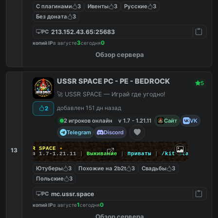
С плагинами
3
Ивенты
3
Русские
3
Без доната
3
213.152.43.65:25683
PC
3
0
копий IP
в августе
сегодня
Обзор сервера
USSR SPACE PC - PE - BEDROCK
5
🚀 USSR SPACE — Играй где угодно!
добавлен 151 дн назад
2
2 игроков онлайн
v 1.7 - 1.21.11
Сайт
VK
Telegram
Discord
✦
USSR SPACE
✦
13
Версия 1.7-1.21.11
|
Выживание
|
Приваты
|
/kit start
Ютуберы
3
Похожие на 2b2t
3
Свадьбы
3
Польские
3
mc.ussr.space
PC
1
0
копий IP
в августе
сегодня
Обзор сервера