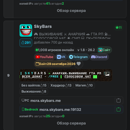
41
2
копий IP
в августе
сегодня
Обзор сервера
SkyBars
11
🎮 ВЫЖИВАНИЕ ⚔️ АНАРХИЯ 🚗 ГТА РП 🎤
ГОЛОСОВОЙ ЧАТ 🌟 СМП 💻 ПК+ТЕЛЕФОН
добавлен 700 дн назад
291
1,008 игроков онлайн
v 1.8 - 26.2
Сайт
YouTube
VK
Telegram
Discord
Вайп
29 сентября 2026
|
|
|
ＳＫＹ
ＢＡＲＳ
»
АНАРХИЯ ВЫЖИВАНИЕ ГТА РП
|
|
|
9
██
ВСЕМ ДОНАТ
-
/FREE
▌
ГОЛОСОВОЙ ЧАТ
██
Без вайпов
15
Хардкор
13
Магия
10
Выживание
8
mcra.skybars.me
PC
mcra.skybars.me:19132
Bedrock
25
0
копий IP
в августе
сегодня
Обзор сервера