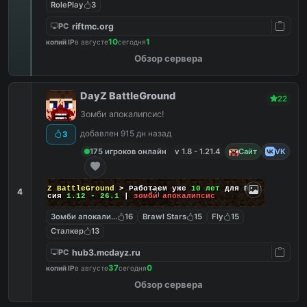
RolePlay
3
riftmc.org
PC
10
1
копий IP
в августе
сегодня
Обзор сервера
DayZ BattleGround
22
Зомби апокалипсис!
добавлен 915 дн назад
3
175 игроков онлайн
v 1.8 - 1.21.4
Сайт
VK
DayZ BattleGround
> Работаем уже
10 лет
для Вас!
4
Версия
1.12 - 26.1
|
зомби апокалипсис
Зомби апокалипсис
16
Brawl Stars
15
Fly
15
Сталкер
13
hub3.mcdayz.ru
PC
37
0
копий IP
в августе
сегодня
Обзор сервера