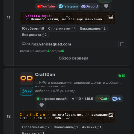
YouTube
Telegram
Discord
V
A
N
I
L
L
A
S
Q
U
A
D
11
🪄
Н
е
м
н
о
г
о
м
а
г
и
и
,
н
о
в
с
ё
е
щ
ё
в
а
н
и
л
ь
н
о
.
Ютуберы
6
С плагинами
4
Выживание
2
Без доната
2
mcr.vanillasquad.com
PC
4
0
копий IP
в августе
сегодня
Обзор сервера
CraftDan
10
⤿ RPG и выживание, дешёвый донат и добрая
администрация! ⤾
добавлен 425 дн назад
377
1 игроков онлайн
v 1.10 - 1.16.5
Сайт
VK
ＣｒａｆｔＤａｎ
»
mc.craftdan.net
//
Выживание
12
1.10 - 1.16.5
//
RPG
С плагинами
2
Экономика
1
Античит
1
Кит старт
1