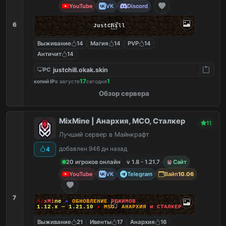
YouTube
VK
Discord
6
JustChill
Выживание
14
Магия
14
PVP
14
Античит
14
justchill.okak.skin
PC
17
1
копий IP
в августе
сегодня
Обзор сервера
MixMine | Анархия, МСО, Сталкер
11
Лучший сервер в Майнкрафт
добавлен 946 дн назад
4
20 игроков онлайн
v 1.8 - 1.21.7
Сайт
YouTube
VK
Telegram
Вайп
10.06
7
M
i
x
M
i
n
e
»
О
Б
Н
О
В
Л
Е
Н
И
Е
Р
Е
Ж
И
М
О
В
1.12.x — 1.21.10
●
M
S
O
,
А
Н
А
Р
Х
И
Я
и
С
Т
А
Л
К
Е
Р
Выживание
21
Ивенты
17
Анархия
16