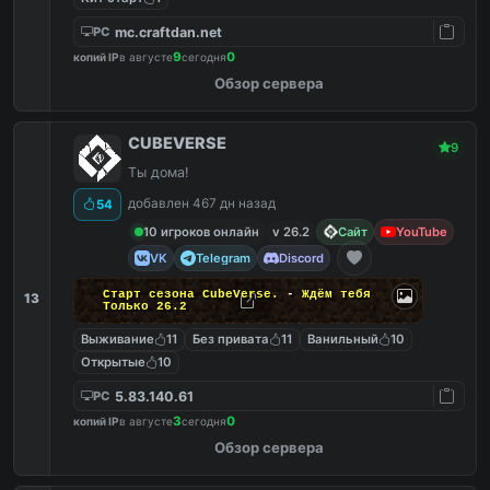
mc.craftdan.net
PC
9
0
копий IP
в августе
сегодня
Обзор сервера
CUBEVERSE
9
Ты дома!
добавлен 467 дн назад
54
10 игроков онлайн
v 26.2
Сайт
YouTube
VK
Telegram
Discord
Старт сезона CubeVerse.
-
Ждём тебя
13
Только 26.2
Выживание
11
Без привата
11
Ванильный
10
Открытые
10
5.83.140.61
PC
3
0
копий IP
в августе
сегодня
Обзор сервера