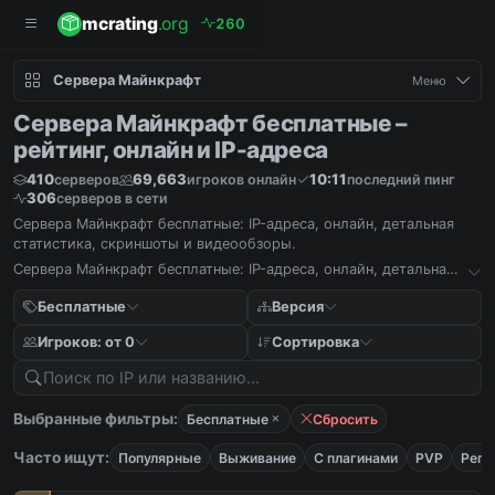
mcrating
.org
2
6
0
Сервера Майнкрафт
Меню
Сервера Майнкрафт бесплатные –
рейтинг, онлайн и IP-адреса
410
69,663
10:11
серверов
игроков онлайн
последний пинг
306
серверов в сети
Сервера Майнкрафт бесплатные: IP-адреса, онлайн, детальная
статистика, скриншоты и видеообзоры.
Сервера Майнкрафт бесплатные: IP-адреса, онлайн, детальная
статистика, скриншоты и видеообзоры.
Бесплатные
Версия
Игроков: от 0
Сортировка
Выбранные фильтры:
Бесплатные
Сбросить
Часто ищут:
Популярные
Выживание
С плагинами
PVP
Реги