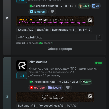
37 игроков онлайн
v 1.8 - 1.21.1
Сайт
VK
Telegram
2
TᴏꜰꜰɪCʀᴀꜰᴛ
▢
Входи
1.12.2-1.21.11
❯ Обеспечиваем
приятное
времяпровождение
Кланы
20
Дюп
16
Выживание
14
Гриф
12
kz.toffi.top
PC
26
1
копий IP
в августе
сегодня
Обзор сервера
Rift Vanilla
110
Никаких сильных просадок ТПС, админского
произвола и обязательного РП.
добавлен 24 дн назад
5
4 игроков онлайн
v 26.1.2 - 26.2
Сайт
YouTube
Discord
R
I
F
T
3
Где ты кирил?
Вайтлист
3
Голосовой чат
3
PVP
3