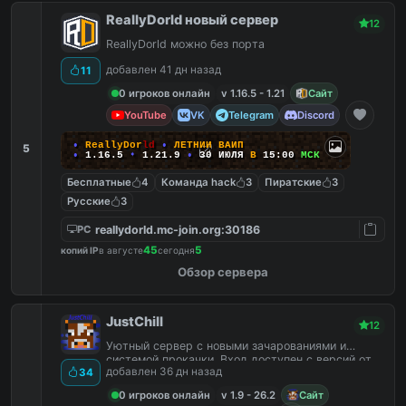
ReallyDorld новый сервер
12
ReallyDorld можно без порта
добавлен 41 дн назад
11
0 игроков онлайн
v 1.16.5 - 1.21
Сайт
YouTube
VK
Telegram
Discord
•
R
e
a
l
l
y
D
o
r
l
d
•
Л
Е
Т
Н
И
Й
В
А
Й
П
5
•
1.16.5
➧
1.21.9
•
30 ИЮЛЯ
В
15:00
МСК
Бесплатные
4
Команда hack
3
Пиратские
3
Русские
3
reallydorld.mc-join.org:30186
PC
45
5
копий IP
в августе
сегодня
Обзор сервера
JustChill
12
Уютный сервер с новыми зачарованиями и
системой прокачки. Вход доступен с версий от
добавлен 36 дн назад
34
1.9 до 26.2
0 игроков онлайн
v 1.9 - 26.2
Сайт