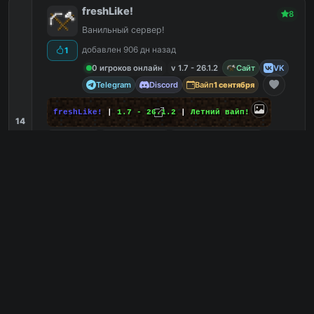
freshLike!
8
Ванильный сервер!
добавлен 906 дн назад
1
0 игроков онлайн
v 1.7 - 26.1.2
Сайт
VK
Telegram
Discord
Вайп
1 сентября
freshLike!
|
1.7 - 26.1.2
|
Летний вайп!
14
Онлайн
7
Выживание
7
С маленьким онлайном
7
Ванильный
7
135.181.141.62:4009
PC
135.181.141.62:4157
Bedrock
8
0
копий IP
в августе
сегодня
Обзор сервера
GameGrief
8
Бесплатно донат, ресурсы, риллики: /free
добавлен 789 дн назад
5