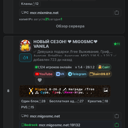
Кланы
12
mcr.mixmine.net
PC
21
1
копий IP
в августе
сегодня
Обзор сервера
НОВЫЙ СЕЗОН! ❤️ MIGOSMC❤️
11
VANILA
✅ Девушка подарки /free Выживание, Гриф,
Анария, RolePlay, Анархия, MSO 1.16.5 - 1.21.7 ✅
1
добавлен 723 дн назад
1,124 игроков онлайн
v 1.4 - 26.1.2
Сайт
YouTube
VK
Telegram
Вайп
09.07
▚
▞
M
i
g
o
s
1.8-26.2
🗡
Награды /free
8
▞
▚
⁂
С
у
р
в
,
Г
р
и
ф
,
М
и
н
и
-
И
г
р
ы
,
,
,
Один блок
28
Бесплатная админка
27
Креатив
18
PVE
15
mcr.migosmc.net
PC
mcr.migosmc.net:19132
Bedrock