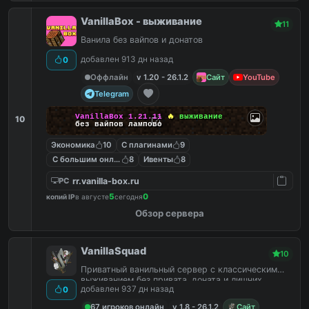
VanillaBox - выживание
11
Ванила без вайпов и донатов
добавлен 913 дн назад
0
Оффлайн
v 1.20 - 26.1.2
Сайт
YouTube
Telegram
VanillaBox
1.21.11
🔥
выживание
10
без вайпов лампово
Экономика
10
С плагинами
9
С большим онлайном
8
Ивенты
8
rr.vanilla-box.ru
PC
5
0
копий IP
в августе
сегодня
Обзор сервера
VanillaSquad
10
Приватный ванильный сервер с классическим
выживанием без привата, доната и лишних
добавлен 937 дн назад
0
плагинов.
67 игроков онлайн
v 1.8 - 26.1.2
Сайт