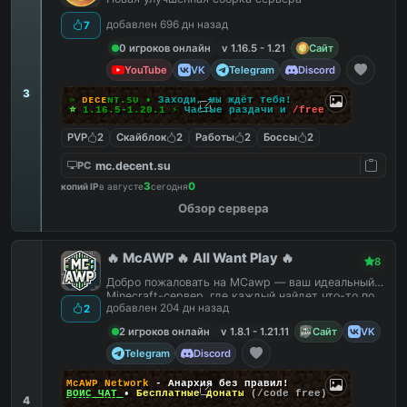
добавлен 696 дн назад
7
0 игроков онлайн
v 1.16.5 - 1.21
Сайт
YouTube
VK
Telegram
Discord
3
✑
ᴅ
ᴇ
ᴄ
ᴇ
ɴ
ᴛ
.
s
ᴜ
•
Заходи, мы ждёт тебя!
⭐
1.16.5-1.20.1
⚡
Частые раздачи и
/
f
r
e
e
PVP
2
Скайблок
2
Работы
2
Боссы
2
mc.decent.su
PC
3
0
копий IP
в августе
сегодня
Обзор сервера
🔥 McAWP 🔥 All Want Play 🔥
8
Добро пожаловать на MCawp — ваш идеальный
Minecraft-сервер, где каждый найдет что-то по
добавлен 204 дн назад
2
душе!
2 игроков онлайн
v 1.8.1 - 1.21.11
Сайт
VK
Telegram
Discord
McAWP Network
- Анархия без правил!
ВОЙС ЧАТ
•
Бесплатные донаты
(/code free)
4