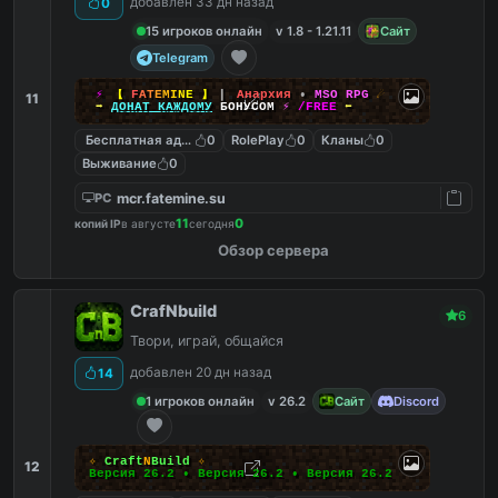
добавлен 33 дн назад
0
15 игроков онлайн
v 1.8 - 1.21.11
Сайт
Telegram
⚡
【
F
A
T
E
M
I
N
E
】
▎
Анархия
•
MSO RPG
☄
11
➡
ДОНАТ КАЖДОМУ
БОНУСОМ
⚡
/FREE
⬅
Бесплатная админка
0
RolePlay
0
Кланы
0
Выживание
0
mcr.fatemine.su
PC
11
0
копий IP
в августе
сегодня
Обзор сервера
CrafNbuild
6
Твори, играй, общайся
добавлен 20 дн назад
14
1 игроков онлайн
v 26.2
Сайт
Discord
✧
Craft
N
Build
✧
12
Версия 26.2 • Версия 26.2 • Версия 26.2