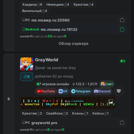
Хардкор
6
Немецкие
4
Креатив
4
Ванильный
4
mc.mcawp.ru:25560
PC
mc.mcawp.ru:19132
Bedrock
32
0
копий IP
в августе
сегодня
Обзор сервера
GrayWorld
8
Донат за монетки /key
добавлен 62 дн назад
0
7 игроков онлайн
v 1.12.2 - 1.21.11
Сайт
YouTube
VK
Telegram
Discord
5
-----
]--
»
|
Ｇｒａｙ
Ｗｏｒｌｄ
|
«
--[
-----
|
Донат
за
монетки
|
Sky
PvP
Sky
Block
|
КЕЙСЫ
|
[
1.12.2
-
26.2
]
Креатив
3
Скайблок
2
Кланы
1
Кейсы
1
grayworld.pro
PC
8
0
копий IP
в августе
сегодня