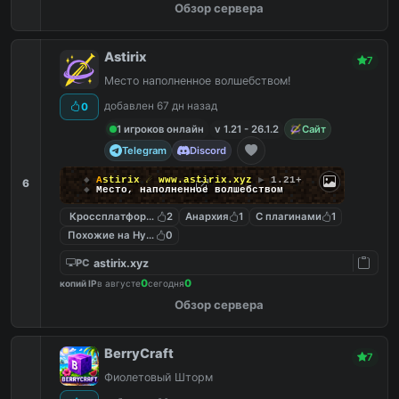
Обзор сервера
Astirix
7
Место наполненное волшебством!
добавлен 67 дн назад
0
1 игроков онлайн
v 1.21 - 26.1.2
Сайт
Telegram
Discord
◆
A
s
t
i
r
i
x
☄
www.astirix.xyz
▶
1.21+
6
◆
Место, наполненное волшебством
Кроссплатформенный
2
Анархия
1
С плагинами
1
Похожие на Hypixel
0
astirix.xyz
PC
0
0
копий IP
в августе
сегодня
Обзор сервера
BerryCraft
7
Фиолетовый Шторм