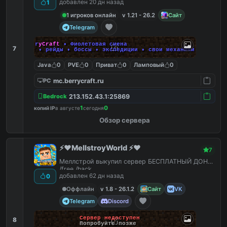
добавлен 20 дн назад
1
1 игроков онлайн
v 1.21 - 26.2
Сайт
Telegram
B
e
r
r
y
C
r
a
f
t
• Фиолетовая смена
7
ПВЗ • рейды • боссы • экспедиции • свои механики
Java
0
PVE
0
Приват
0
Ламповый
0
mc.berrycraft.ru
PC
213.152.43.1:25869
Bedrock
1
0
копий IP
в августе
сегодня
Обзор сервера
⚡️❤️MellstroyWorld ⚡️❤️
7
Меллстрой выкупил сервер БЕСПЛАТНЫЙ ДОНАТ
/free /hack
добавлен 62 дн назад
0
Оффлайн
v 1.8 - 26.1.2
Сайт
VK
Telegram
Discord
Сервер недоступен
8
Попробуйте позже