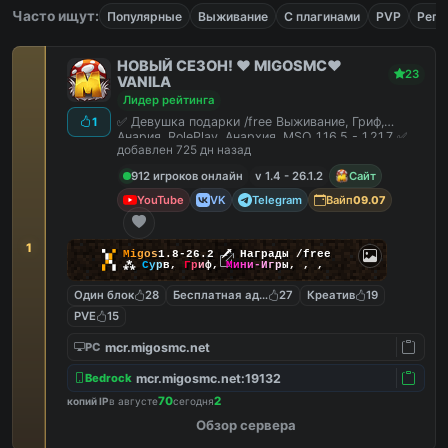
Часто ищут:
Популярные
Выживание
С плагинами
PVP
Реги
НОВЫЙ СЕЗОН! ❤️ MIGOSMC❤️
23
VANILA
Лидер рейтинга
✅ Девушка подарки /free Выживание, Гриф,
1
Анария, RolePlay, Анархия, MSO 1.16.5 - 1.21.7 ✅
добавлен 725 дн назад
912 игроков онлайн
v 1.4 - 26.1.2
Сайт
YouTube
VK
Telegram
Вайп
09.07
1
▚
▞
M
i
g
o
s
1.8-26.2
🗡
Награды /free
▞
▚
⁂
С
у
р
в
,
Г
р
и
ф
,
М
и
н
и
-
И
г
р
ы
,
,
,
Один блок
28
Бесплатная админка
27
Креатив
19
PVE
15
mcr.migosmc.net
PC
mcr.migosmc.net:19132
Bedrock
70
2
копий IP
в августе
сегодня
Обзор сервера