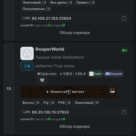
Ламповый
3
Без дюпа
3
Приват
3
Популярные
3
65.108.21.163:25924
PC
2
0
копий IP
в августе
сегодня
Обзор сервера
ReaperWorld
6
Лушчая копия ReallyWorld
добавлен 70 дн назад
0
Оффлайн
v 1.16.5 - 1.20.4
Сайт
Discord
13
A Minecraft Server
Боссы
5
Fly
5
PVE
5
Ламповый
5
89.35.130.15:27633
PC
8
0
копий IP
в августе
сегодня
Обзор сервера