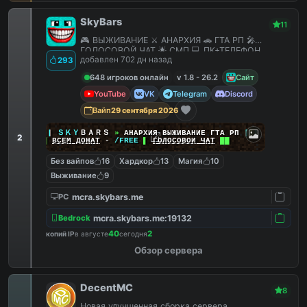
SkyBars
11
🎮 ВЫЖИВАНИЕ ⚔️ АНАРХИЯ 🚗 ГТА РП 🎤
ГОЛОСОВОЙ ЧАТ 🌟 СМП 💻 ПК+ТЕЛЕФОН
добавлен 702 дн назад
293
648 игроков онлайн
v 1.8 - 26.2
Сайт
YouTube
VK
Telegram
Discord
Вайп
29 сентября 2026
|
|
|
ＳＫＹ
ＢＡＲＳ
»
АНАРХИЯ ВЫЖИВАНИЕ ГТА РП
|
|
|
2
██
ВСЕМ ДОНАТ
-
/FREE
▌
ГОЛОСОВОЙ ЧАТ
██
Без вайпов
16
Хардкор
13
Магия
10
Выживание
9
mcra.skybars.me
PC
mcra.skybars.me:19132
Bedrock
40
2
копий IP
в августе
сегодня
Обзор сервера
DecentMC
8
Новая улучшенная сборка сервера