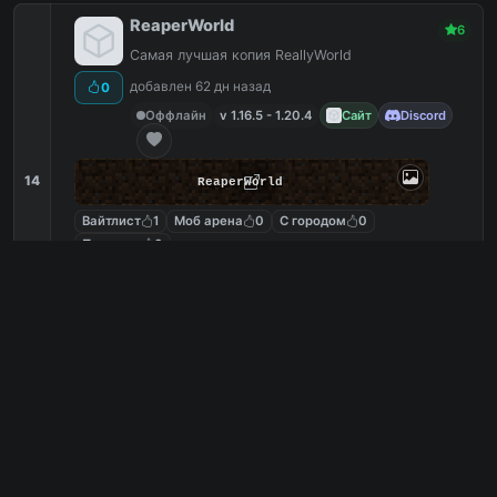
ReaperWorld
6
Самая лучшая копия ReallyWorld
добавлен 62 дн назад
0
Оффлайн
v 1.16.5 - 1.20.4
Сайт
Discord
14
ReaperWorld
Вайтлист
1
Моб арена
0
С городом
0
Питомцы
0
reaperworld.rustix.me
PC
10
0
копий IP
в августе
сегодня
Обзор сервера
Nova Infinity
5
Сервер, где мечты сбываются
добавлен 212 дн назад
0
1 игроков онлайн
v 1.10.2 - 1.21.10
Telegram