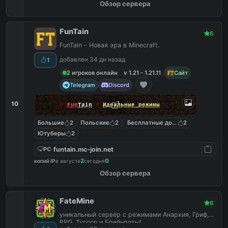
Обзор сервера
FunTain
6
FunTain - Новая эра в Minecraft.
добавлен 34 дн назад
1
2 игроков онлайн
v 1.21 - 1.21.11
Сайт
Telegram
Discord
10
✞
Fun
Tain
✞
Идеальные режимы
Большие
2
Польские
2
Бесплатные донат кейсы
2
Ютуберы
2
funtain.mc-join.net
PC
2
0
копий IP
в августе
сегодня
Обзор сервера
FateMine
6
уникальный сервер с режимами Анархия, Гриф,
RPG, Tycoon и Брейнроты!