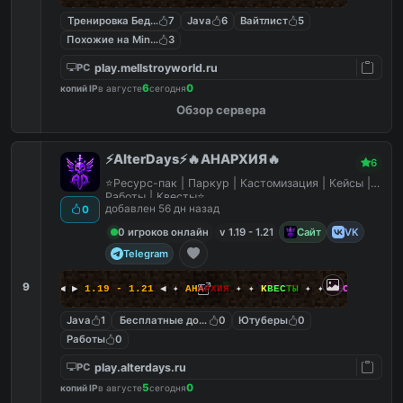
Тренировка Бед Варс
7
Java
6
Вайтлист
5
Похожие на MineShield
3
play.mellstroyworld.ru
PC
6
0
копий IP
в августе
сегодня
Обзор сервера
⚡AlterDays⚡🔥АНАРХИЯ🔥
6
⭐Ресурс-пак | Паркур | Кастомизация | Кейсы |
Работы | Квесты⭐
добавлен 56 дн назад
0
0 игроков онлайн
v 1.19 - 1.21
Сайт
VK
Telegram
9
A
l
t
e
r
D
a
y
s
◀ ▶
1.19 - 1.21
◀ ✦
А
Н
А
Р
Х
И
Я
✦ ✦
К
В
Е
С
Т
Ы
✦ ✦
Р
Е
С
У
Р
С
-
П
А
К
Java
1
Бесплатные донат кейсы
0
Ютуберы
0
Работы
0
play.alterdays.ru
PC
5
0
копий IP
в августе
сегодня