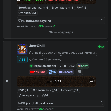
Версия
1.12 - 26.1
|
зомби апокалипсис
Зомби апокалипсис
16
Brawl Stars
15
Fly
15
Сталкер
13
hub3.mcdayz.ru
PC
53
6
копий IP
в августе
сегодня
Обзор сервера
JustChill
12
Уютный сервер с новыми зачарованиями и
системой прокачки. Вход доступен с версий от
добавлен 38 дн назад
33
1.9 до 26.2
1 игроков онлайн
v 1.9 - 26.2
Сайт
YouTube
VK
Discord
8
JustChill
PVP
15
С плагинами
14
Античит
14
Для игры с другом
14
justchill.okak.skin
PC
26
1
копий IP
в августе
сегодня