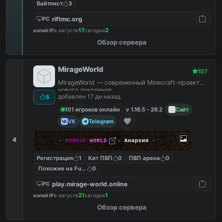
Вайтлист
3
riftmc.org
PC
17
2
копий IP
в августе
сегодня
Обзор сервера
MirageWorld
107
MirageWorld — современный Minecraft-проект
нового поколения.
добавлен 17 дн назад
5
101 игроков онлайн
v 1.16.5 - 26.2
Сайт
VK
Telegram
4
✦
MIRAGE
WORLD
✦
⚔
Анархия
✦
Регистрация
1
Кит ПВП
0
ПВП арена
0
Похожие на FunTime
0
play.mirage-world.online
PC
21
1
копий IP
в августе
сегодня
Обзор сервера