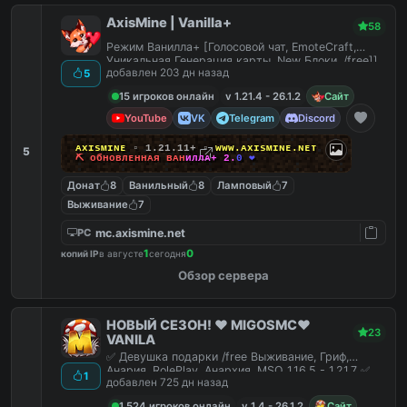
AxisMine | Vanilla+
58
Режим Ванилла+ [Голосовой чат, EmoteCraft,
Уникальная Генерация карты, New Блоки, /free]]
добавлен 203 дн назад
5
15 игроков онлайн
v 1.21.4 - 26.1.2
Сайт
YouTube
VK
Telegram
Discord
ᴀ
x
ɪ
s
ᴍ
ɪ
ɴ
ᴇ
▫ 1.21.11+ ▫
ᴡ
ᴡ
ᴡ
.
ᴀ
x
ɪ
s
ᴍ
ɪ
ɴ
ᴇ
.
ɴ
ᴇ
ᴛ
5
⛏
ᴏ
б
ʜ
ᴏ
ʙ
л
ᴇ
ʜ
ʜ
ᴀ
я
ʙ
ᴀ
ʜ
и
л
л
ᴀ
+
2
.
0
❤
Донат
8
Ванильный
8
Ламповый
7
Выживание
7
mc.axismine.net
PC
1
0
копий IP
в августе
сегодня
Обзор сервера
НОВЫЙ СЕЗОН! ❤️ MIGOSMC❤️
23
VANILA
✅ Девушка подарки /free Выживание, Гриф,
Анария, RolePlay, Анархия, MSO 1.16.5 - 1.21.7 ✅
1
добавлен 725 дн назад
1,524 игроков онлайн
v 1.4 - 26.1.2
Сайт