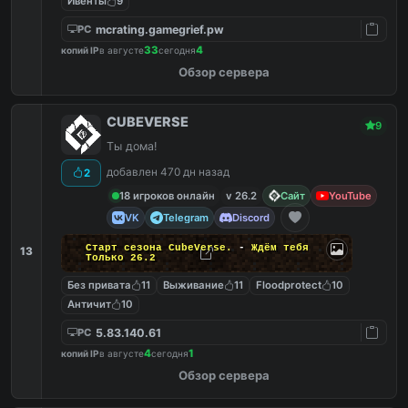
Ивенты
9
mcrating.gamegrief.pw
PC
33
4
копий IP
в августе
сегодня
Обзор сервера
CUBEVERSE
9
Ты дома!
добавлен 470 дн назад
2
18 игроков онлайн
v 26.2
Сайт
YouTube
VK
Telegram
Discord
Старт сезона CubeVerse.
-
Ждём тебя
13
Только 26.2
Без привата
11
Выживание
11
Floodprotect
10
Античит
10
5.83.140.61
PC
4
1
копий IP
в августе
сегодня
Обзор сервера