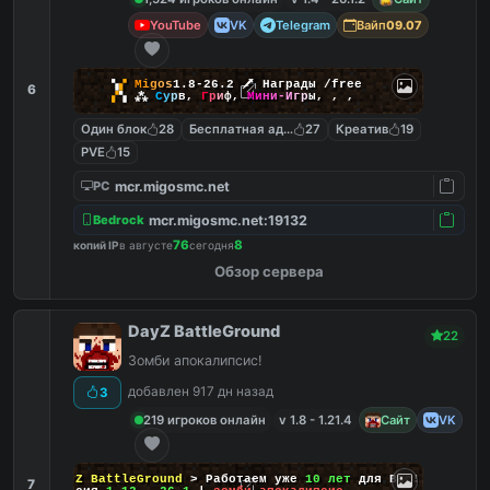
YouTube
VK
Telegram
Вайп
09.07
▚
▞
M
i
g
o
s
1.8-26.2
🗡
Награды /free
6
▞
▚
⁂
С
у
р
в
,
Г
р
и
ф
,
М
и
н
и
-
И
г
р
ы
,
,
,
Один блок
28
Бесплатная админка
27
Креатив
19
PVE
15
mcr.migosmc.net
PC
mcr.migosmc.net:19132
Bedrock
76
8
копий IP
в августе
сегодня
Обзор сервера
DayZ BattleGround
22
Зомби апокалипсис!
добавлен 917 дн назад
3
219 игроков онлайн
v 1.8 - 1.21.4
Сайт
VK
DayZ BattleGround
> Работаем уже
10 лет
для Вас!
7