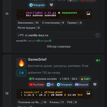
Telegram
VanillaBox
1.21.11
🔥
выживание
11
без вайпов лампово
Экономика
10
С плагинами
9
Приват
8
Регистрация
8
rr.vanilla-box.ru
PC
6
0
копий IP
в августе
сегодня
Обзор сервера
GameGrief
9
Бесплатно донат, ресурсы, риллики: /free
добавлен 792 дн назад
6
74 игроков онлайн
v 1.16.5 - 26.2
Сайт
YouTube
VK
Telegram
Discord
•
G
a
m
e
G
r
i
e
f
•
Л
Е
Т
Н
И
Й
В
А
Й
П
12
•
1
.
1
6
.
5
•
26.2
•
28
ИЮЛЯ
В
13:00
М
С
К
Похожие на ReallyWorld
19
Кланы
11
PVE
9