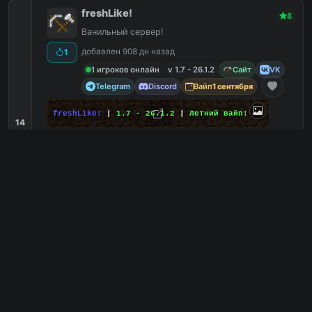
freshLike!
8
Ванильный сервер!
добавлен 908 дн назад
1
1 игроков онлайн
v 1.7 - 26.1.2
Сайт
VK
Telegram
Discord
Вайп
1 сентября
freshLike!
|
1.7 - 26.1.2
|
Летний вайп!
14
С маленьким онлайном
8
Онлайн
7
Выживание
7
Ванильный
7
135.181.141.62:4009
PC
135.181.141.62:4157
Bedrock
13
1
копий IP
в августе
сегодня
Обзор сервера
DecentMC
8
Новая улучшенная сборка сервера
добавлен 697 дн назад
7