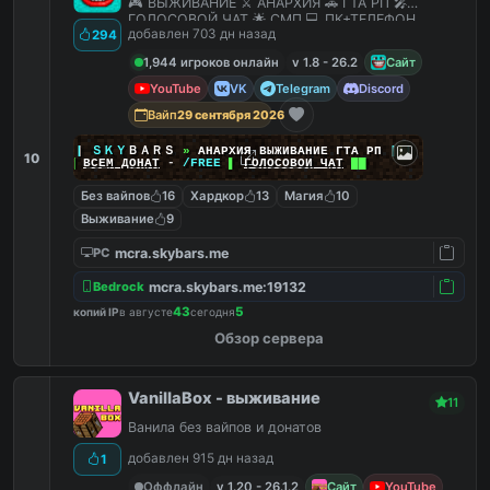
🎮 ВЫЖИВАНИЕ ⚔️ АНАРХИЯ 🚗 ГТА РП 🎤
ГОЛОСОВОЙ ЧАТ 🌟 СМП 💻 ПК+ТЕЛЕФОН
добавлен 703 дн назад
294
1,944 игроков онлайн
v 1.8 - 26.2
Сайт
YouTube
VK
Telegram
Discord
Вайп
29 сентября 2026
|
|
|
ＳＫＹ
ＢＡＲＳ
»
АНАРХИЯ ВЫЖИВАНИЕ ГТА РП
|
|
|
10
██
ВСЕМ ДОНАТ
-
/FREE
▌
ГОЛОСОВОЙ ЧАТ
██
Без вайпов
16
Хардкор
13
Магия
10
Выживание
9
mcra.skybars.me
PC
mcra.skybars.me:19132
Bedrock
43
5
копий IP
в августе
сегодня
Обзор сервера
VanillaBox - выживание
11
Ванила без вайпов и донатов
добавлен 915 дн назад
1
Оффлайн
v 1.20 - 26.1.2
Сайт
YouTube