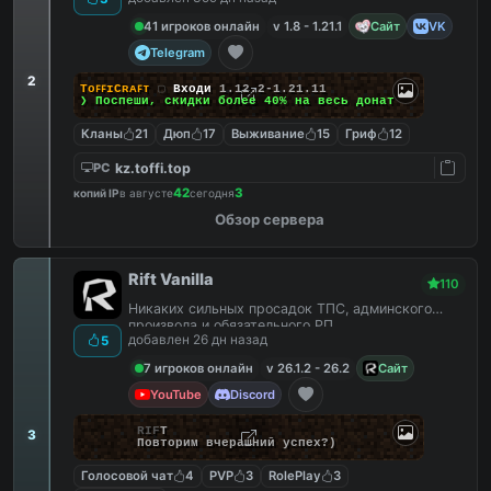
41 игроков онлайн
v 1.8 - 1.21.1
Сайт
VK
Telegram
2
TᴏꜰꜰɪCʀᴀꜰᴛ
▢
Входи
1.12.2-1.21.11
❯ Поспеши, скидки
более 40%
на весь донат
Кланы
21
Дюп
17
Выживание
15
Гриф
12
kz.toffi.top
PC
42
3
копий IP
в августе
сегодня
Обзор сервера
Rift Vanilla
110
Никаких сильных просадок ТПС, админского
произвола и обязательного РП.
добавлен 26 дн назад
5
7 игроков онлайн
v 26.1.2 - 26.2
Сайт
YouTube
Discord
R
I
F
T
3
Повторим вчерашний успех?)
Голосовой чат
4
PVP
3
RolePlay
3