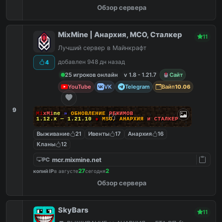
Обзор сервера
MixMine | Анархия, МСО, Сталкер
11
Лучший сервер в Майнкрафт
добавлен 948 дн назад
4
25 игроков онлайн
v 1.8 - 1.21.7
Сайт
YouTube
VK
Telegram
Вайп
10.06
9
M
i
x
M
i
n
e
»
О
Б
Н
О
В
Л
Е
Н
И
Е
Р
Е
Ж
И
М
О
В
1.12.x — 1.21.10
●
M
S
O
,
А
Н
А
Р
Х
И
Я
и
С
Т
А
Л
К
Е
Р
Выживание
21
Ивенты
17
Анархия
16
Кланы
12
mcr.mixmine.net
PC
27
2
копий IP
в августе
сегодня
Обзор сервера
SkyBars
11