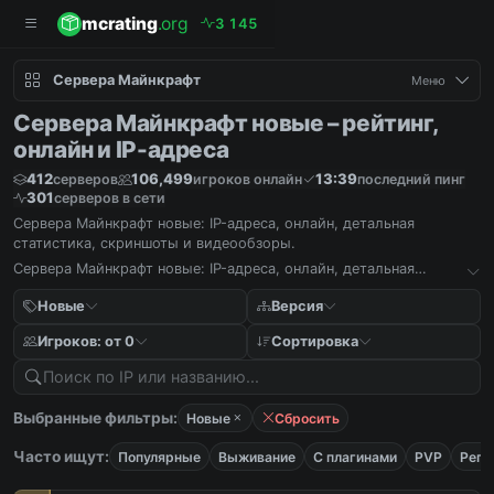
mcrating
.org
3
1
4
5
Сервера Майнкрафт
Меню
Сервера Майнкрафт новые – рейтинг,
онлайн и IP-адреса
412
106,499
13:39
серверов
игроков онлайн
последний пинг
301
серверов в сети
Сервера Майнкрафт новые: IP-адреса, онлайн, детальная
статистика, скриншоты и видеообзоры.
Сервера Майнкрафт новые: IP-адреса, онлайн, детальная
статистика, скриншоты и видеообзоры.
Новые
Версия
Игроков: от 0
Сортировка
Выбранные фильтры:
Новые
Сбросить
Часто ищут:
Популярные
Выживание
С плагинами
PVP
Реги