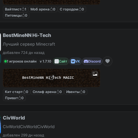
Вайтлист
1
Моб арена
0
С городом
0
Питомцы
0
BestMineNN Hi-Tech
Лучший сервер Minecraft
добавлен 724 дн назад
1 игроков онлайн
v 1.7.10
Сайт
VK
Discord
BestMineNN Hi-Tech MAGIC
Кит старт
0
Сплиф арена
0
Ивенты
0
Приват
0
CivWorld
CivWorldCivWorldCivWorld
добавлен 299 дн назад