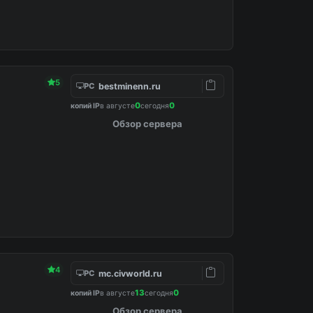
5
bestminenn.ru
PC
0
0
копий IP
в августе
сегодня
Обзор сервера
4
mc.civworld.ru
PC
13
0
копий IP
в августе
сегодня
Обзор сервера