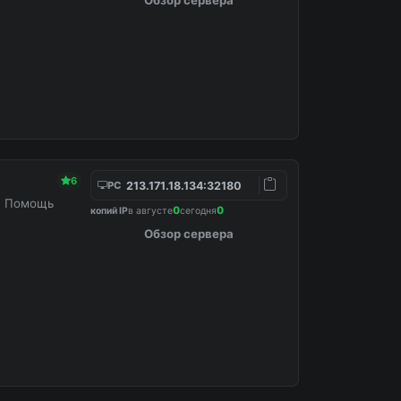
6
213.171.18.134:32180
PC
е. Помощь
0
0
копий IP
в августе
сегодня
Обзор сервера