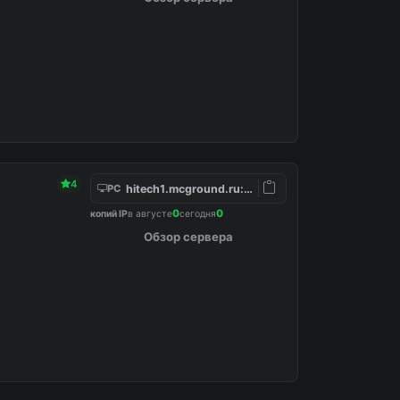
4
hitech1.mcground.ru:25585
PC
0
0
копий IP
в августе
сегодня
Обзор сервера