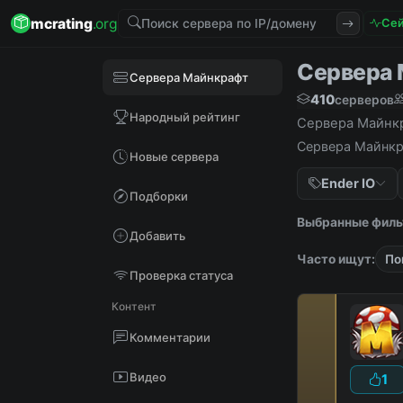
mcrating
.org
Сей
Сервера М
Сервера Майнкрафт
410
серверов
Народный рейтинг
Сервера Майнкра
Сервера Майнкра
Новые сервера
Ender IO
Подборки
Выбранные филь
Добавить
Часто ищут:
По
Проверка статуса
Контент
Комментарии
Видео
1