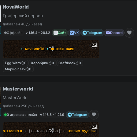
NovaWorld
Гриферский сервер
добавлен 40 дн назад
Оффлайн
v 1.16.4 - 26.1.2
Сайт
VK
Telegram
Discord
•
NovaWorld
•
Л
Е
Т
Н
И
Й
В
А
Й
П
Egg Wars
0
Херобрин
0
CraftBook
0
Марио пати
0
Masterworld
MasterWorld
добавлен 250 дн назад
0 игроков онлайн
v 1.16.5 - 1.21.9
Telegram
ᴍᴀsᴛᴇʀᴡᴏʀʟᴅ
▪
(1.16.5-1.21.x)
▪
Т
в
о
р
и
м
ч
у
д
е
с
а
!