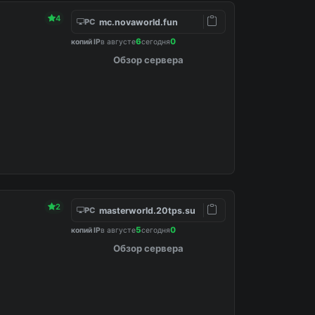
4
mc.novaworld.fun
PC
6
0
копий IP
в августе
сегодня
Обзор сервера
2
masterworld.20tps.su
PC
5
0
копий IP
в августе
сегодня
Обзор сервера