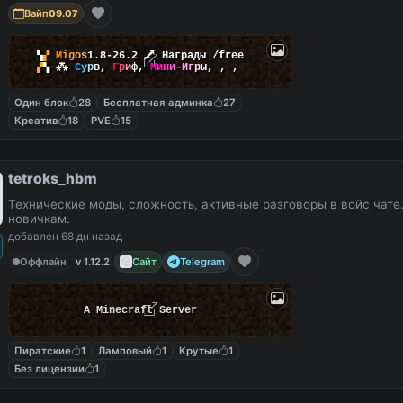
Вайп
09.07
▚
▞
M
i
g
o
s
1.8-26.2
🗡
Награды /free
▞
▚
⁂
С
у
р
в
,
Г
р
и
ф
,
М
и
н
и
-
И
г
р
ы
,
,
,
Один блок
28
Бесплатная админка
27
Креатив
18
PVE
15
tetroks_hbm
Технические моды, сложность, активные разговоры в войс чат
новичкам.
добавлен 68 дн назад
Оффлайн
v 1.12.2
Сайт
Telegram
A Minecraft Server
Пиратские
1
Ламповый
1
Крутые
1
Без лицензии
1