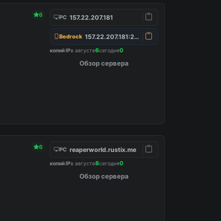
6
157.22.207.181
PC
157.22.207.181:25565
Bedrock
6
0
копий IP
в августе
сегодня
Обзор сервера
6
reaperworld.rustix.me
PC
8
0
копий IP
в августе
сегодня
Обзор сервера