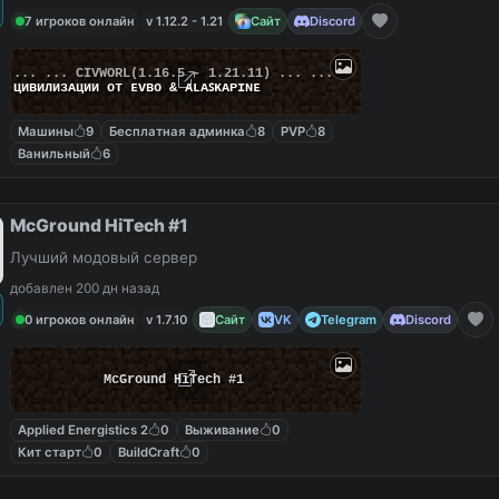
7 игроков онлайн
v 1.12.2 - 1.21
Сайт
Discord
... ...
C
I
V
W
O
R
L
(1.16.5 - 1.21.11) ... ...
циʙилизᴀции от ᴇᴠʙᴏ & ᴀʟᴀꜱᴋᴀᴘɪɴᴇ
Машины
9
Бесплатная админка
8
PVP
8
Ванильный
6
McGround HiTech #1
Лучший модовый сервер
добавлен 200 дн назад
0 игроков онлайн
v 1.7.10
Сайт
VK
Telegram
Discord
McGround HiTech #1
Applied Energistics 2
0
Выживание
0
Кит старт
0
BuildCraft
0