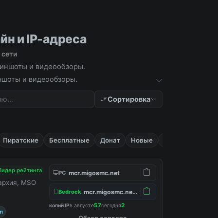
йн и IP-адреса
 сети
криншоты и видеообзоры.
иншоты и видеообзоры.
Сортировка
Пиратские
Бесплатные
Донат
Новые
Приват
Лидер рейтинга
mcr.migosmc.net
PC
нархия, MSO
mcr.migosmc.net:19132
Bedrock
57
2
копий IP
в августе
сегодня
m
Обзор сервера