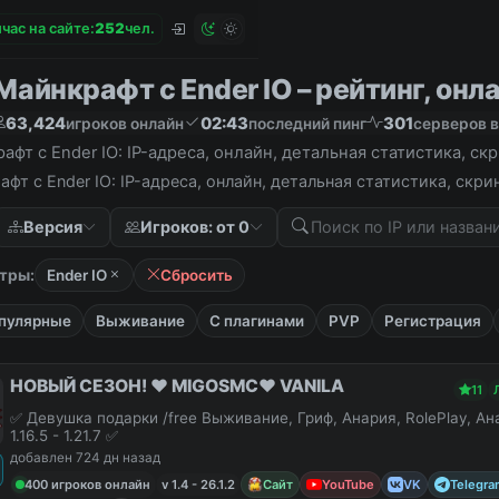
час на сайте:
2
5
2
чел.
айнкрафт с Ender IO – рейтинг, онла
63,424
02:43
301
игроков онлайн
последний пинг
серверов в
фт с Ender IO: IP-адреса, онлайн, детальная статистика, с
фт с Ender IO: IP-адреса, онлайн, детальная статистика, скр
Версия
Игроков: от 0
тры:
Ender IO
Сбросить
пулярные
Выживание
С плагинами
PVP
Регистрация
НОВЫЙ СЕЗОН! ❤️ MIGOSMC❤️ VANILA
11
✅ Девушка подарки /free Выживание, Гриф, Анария, RolePlay, А
1.16.5 - 1.21.7 ✅
добавлен 724 дн назад
400 игроков онлайн
v 1.4 - 26.1.2
Сайт
YouTube
VK
Telegra