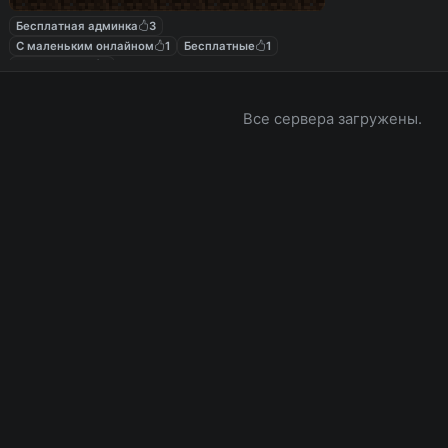
Бесплатная админка
3
С маленьким онлайном
1
Бесплатные
1
С лаунчером
1
Все сервера загружены.