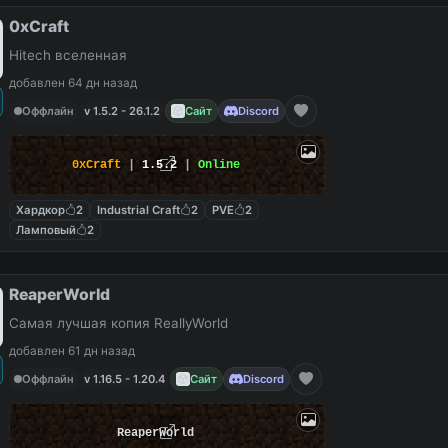
0xCraft
Hitech вселенная
добавлен 64 дн назад
Оффлайн
v 1.5.2 - 26.1.2
Сайт
Discord
0xCraft
|
1.5.2
|
Online
Хардкор
2
Industrial Craft
2
PVE
2
Ламповый
2
ReaperWorld
Самая лучшая копия ReallyWorld
добавлен 61 дн назад
Оффлайн
v 1.16.5 - 1.20.4
Сайт
Discord
ReaperWorld