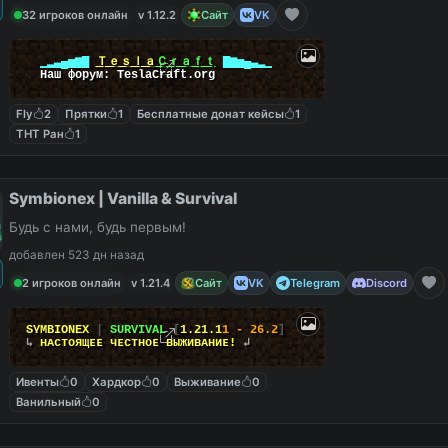
32 игроков онлайн
v 1.12.2
Сайт
VK
▁▂▃▄▅▆▇
Ｔｅｓｌａ
Ｃｒａｆｔ
▇▆▅▄▃▂▁
Наш форум: TeslaCraft.org
Fly
2
Прятки
1
Бесплатные донат кейсы
1
ТНТ Ран
1
Symbionex | Vanilla & Survival
Будь с нами, будь первым!
добавлен 523 дн назад
2 игроков онлайн
v 1.21.4
Сайт
VK
Telegram
Discord
S
Y
M
B
I
O
N
E
X
|
S
U
R
V
I
V
A
L
[
1
.
2
1
.
1
1
-
2
6
.
2
]
↳
ʜᴀᴄтᴏящᴇᴇ чᴇᴄтʜᴏᴇ ʙыжиʙᴀʜиᴇ!
↲
Ивенты
0
Хардкор
0
Выживание
0
Ванильный
0