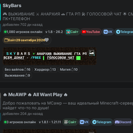
SkyBars
🎮 ВЫЖИВАНИЕ ⚔️ АНАРХИЯ 🚗 ГТА РП 🎤 ГОЛОСОВОЙ ЧАТ 🌟 С
ПК+ТЕЛЕФОН
добавлен 702 дн назад
1,080 игроков онлайн
v 1.8 - 26.2
Сайт
YouTube
VK
Telegr
Вайп
29 сентября 2026
|
|
ＳＫＹ
ＢＡＲＳ
»
АНАРХИЯ ВЫЖИВАНИЕ ГТА РП
|
|
|
██
ВСЕМ ДОНАТ
-
/FREE
▌
ГОЛОСОВОЙ ЧАТ
██
Без вайпов
16
Хардкор
13
Магия
10
Выживание
9
🔥 McAWP 🔥 All Want Play 🔥
Добро пожаловать на MCawp — ваш идеальный Minecraft-сервер
найдет что-то по душе!
добавлен 204 дн назад
3 игроков онлайн
v 1.8.1 - 1.21.11
Сайт
VK
Telegram
Discord