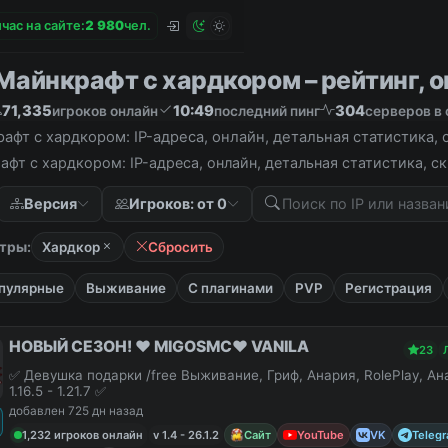
час на сайте:
2
9
8
0
чел.
Майнкрафт с хардкором – рейтинг, о
71,335
10:49
304
игроков онлайн
последний пинг
серверов в 
афт с хардкором: IP-адреса, онлайн, детальная статистика,
фт с хардкором: IP-адреса, онлайн, детальная статистика, 
Версия
Игроков: от 0
тры:
Хардкор
Сбросить
пулярные
Выживание
С плагинами
PVP
Регистрация
НОВЫЙ СЕЗОН! ❤️ MIGOSMC❤️ VANILA
23
✅ Девушка подарки /free Выживание, Гриф, Анария, RolePlay, А
1.16.5 - 1.21.7 ✅
добавлен 725 дн назад
1,232 игроков онлайн
v 1.4 - 26.1.2
Сайт
YouTube
VK
Teleg