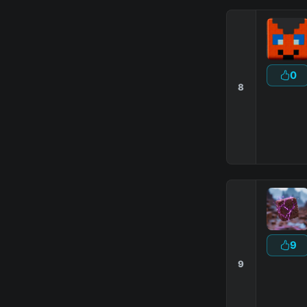
0
8
the minecraft feature that makes b
9
9