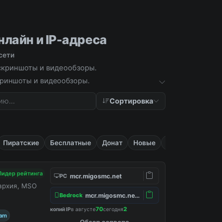
нлайн и IP-адреса
сети
 скриншоты и видеообзоры.
скриншоты и видеообзоры.
Сортировка
Пиратские
Бесплатные
Донат
Новые
Приват
Лидер рейтинга
mcr.migosmc.net
PC
нархия, MSO
mcr.migosmc.net:19132
Bedrock
70
2
копий IP
в августе
сегодня
ram
Обзор сервера