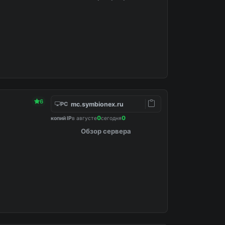
6
mc.symbionex.ru
PC
0
0
копий IP
в августе
сегодня
Обзор сервера