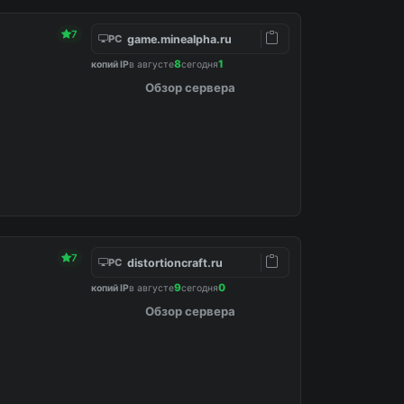
7
game.minealpha.ru
PC
8
1
копий IP
в августе
сегодня
Обзор сервера
dited in config.
7
distortioncraft.ru
PC
9
0
копий IP
в августе
сегодня
Обзор сервера