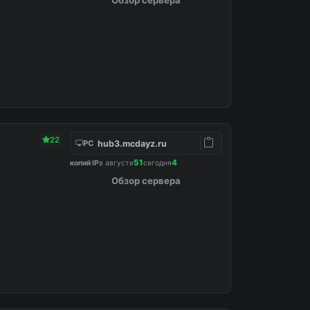
22
hub3.mcdayz.ru
PC
51
4
копий IP
в августе
сегодня
Обзор сервера