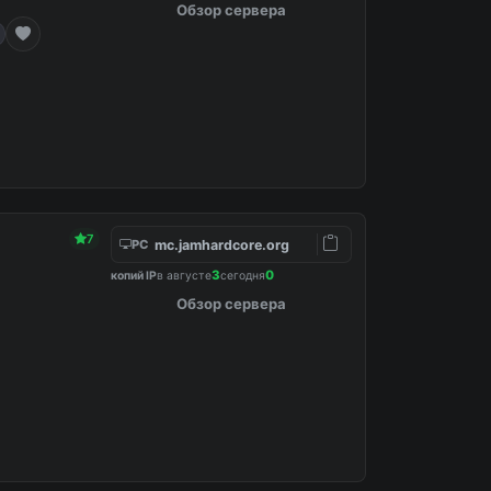
Обзор сервера
7
mc.jamhardcore.org
PC
3
0
копий IP
в августе
сегодня
Обзор сервера