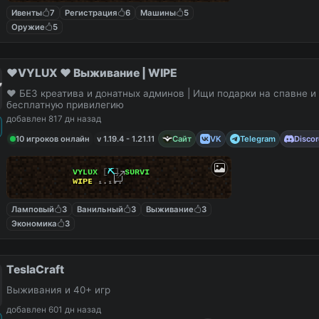
Ивенты
7
Регистрация
6
Машины
5
Оружие
5
❤️VYLUX ❤️ Выживание | WIPE
❤️ БЕЗ креатива и донатных админов | Ищи подарки на спавне и
бесплатную привилегию
добавлен 817 дн назад
10 игроков онлайн
v 1.19.4 - 1.21.11
Сайт
VK
Telegram
Disco
ᴠ
ʏ
ʟ
ᴜ
x
[
⛏
]
s
ᴜ
ʀ
ᴠ
ɪ
ᴡɪ
ᴘᴇ
₁
.
₁
₉
.
Ламповый
3
Ванильный
3
Выживание
3
Экономика
3
TeslaCraft
Выживания и 40+ игр
добавлен 601 дн назад