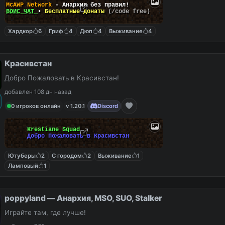
McAWP Network
- Анархия без правил!
ВОЙС ЧАТ
•
Бесплатные донаты
(/code free)
Хардкор
6
Гриф
4
Дюп
4
Выживание
4
Красивстан
Добро Пожаловать в Красивстан!
добавлен 108 дн назад
0 игроков онлайн
v 1.20.1
Discord
Krestiane Squad
Добро Пожаловать в Красивстан
Ютуберы
2
С городом
2
Выживание
1
Ламповый
1
poppyland — Анархия, MSO, SUO, Stalker
Играйте там, где лучше!