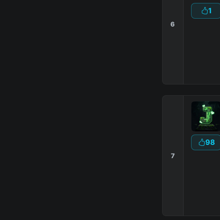
1
6
|
|
98
7