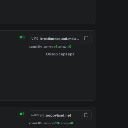
8
krestianesquad.mclan.ru:25598
PC
4
0
копий IP
в августе
сегодня
Обзор сервера
7
mr.poppyland.net
PC
13
0
копий IP
в августе
сегодня