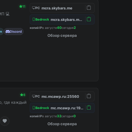
11
mcra.skybars.me
PC
МП 💻
mcra.skybars.me:19132
Bedrock
40
2
копий IP
в августе
сегодня
am
Discord
Обзор сервера
8
mc.mcawp.ru:25560
PC
, где каждый
mc.mcawp.ru:19132
Bedrock
32
0
копий IP
в августе
сегодня
Обзор сервера