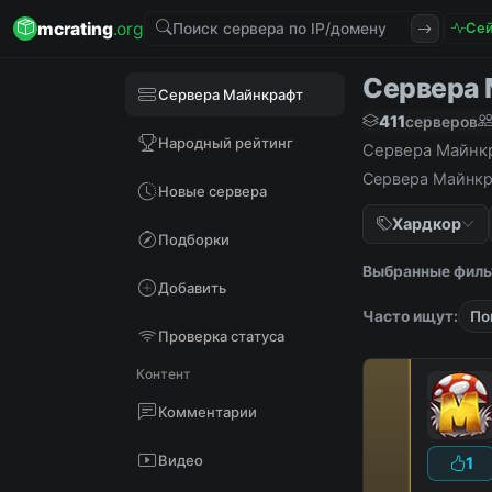
mcrating
.org
Сей
Сервера 
Сервера Майнкрафт
411
серверов
Народный рейтинг
Сервера Майнкр
Сервера Майнкра
Новые сервера
Хардкор
Подборки
Выбранные филь
Добавить
Часто ищут:
По
Проверка статуса
Контент
Комментарии
Видео
1