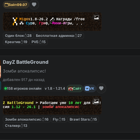
Вайп
09.07
▚
▞
M
i
g
o
s
1.8-26.2
🗡
Награды /free
▞
▚
⁂
С
у
р
в
,
Г
р
и
ф
,
М
и
н
и
-
И
г
р
ы
,
,
,
Один блок
28
Бесплатная админка
27
Креатив
19
PVE
15
DayZ BattleGround
Зомби апокалипсис!
добавлен 917 дн назад
158 игроков онлайн
v 1.8 - 1.21.4
Сайт
VK
ayZ BattleGround
> Работаем уже
10 лет
для Вас!
ерсия
1.12 - 26.1
|
зомби апокалипсис
Зомби апокалипсис
16
Fly
15
Brawl Stars
15
Сталкер
13