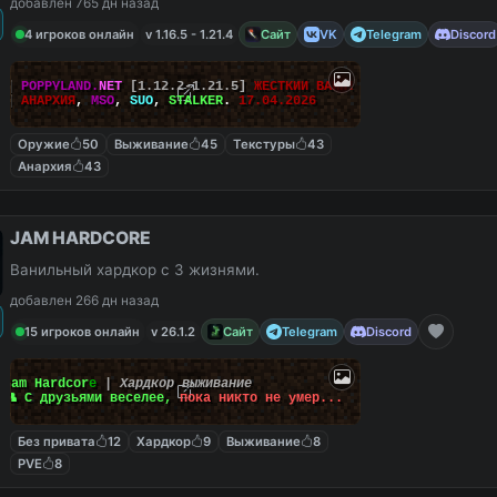
добавлен 765 дн назад
4 игроков онлайн
v 1.16.5 - 1.21.4
Сайт
VK
Telegram
Discord
||
POPPYLAND.
NET
[1.12.2-1.21.5]
ЖЕСТКИЙ ВАЙП!
||
АНАРХИЯ
,
MSO
,
SUO
,
STALKER
.
17.04.2026
Оружие
50
Выживание
45
Текстуры
43
Анархия
43
JAM HARDCORE
Ванильный хардкор с 3 жизнями.
добавлен 266 дн назад
15 игроков онлайн
v 26.1.2
Сайт
Telegram
Discord
J
a
m
H
a
r
d
c
o
r
e
|
Хардкор выживание
👥 С друзьями веселее,
пока никто не умер...
Без привата
12
Хардкор
9
Выживание
8
PVE
8