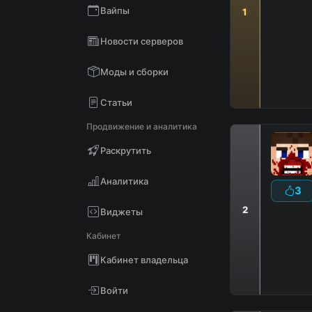
Вайпы
1
Новости серверов
Моды и сборки
Статьи
Продвижение и аналитика
Раскрутить
Аналитика
3
2
Виджеты
D
Кабинет
В
Кабинет владельца
Войти