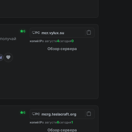
6
mcr.vylux.su
PC
 получай
4
0
копий IP
в августе
сегодня
Обзор сервера
rd
6
mcrg.teslacraft.org
PC
6
1
копий IP
в августе
сегодня
Обзор сервера