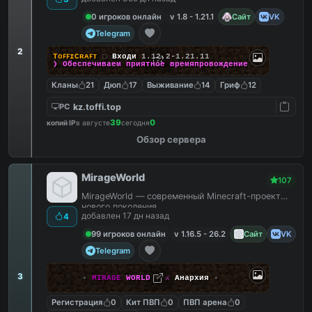
0 игроков онлайн
v 1.8 - 1.21.1
Сайт
VK
Telegram
2
TᴏꜰꜰɪCʀᴀꜰᴛ
▢
Входи
1.12.2-1.21.11
❯ Обеспечиваем
приятное
времяпровождение
Кланы
21
Дюп
17
Выживание
14
Гриф
12
kz.toffi.top
PC
39
0
копий IP
в августе
сегодня
Обзор сервера
MirageWorld
107
MirageWorld — современный Minecraft-проект
нового поколения.
добавлен 17 дн назад
4
99 игроков онлайн
v 1.16.5 - 26.2
Сайт
VK
Telegram
3
✦
MIRAGE
WORLD
✦
⚔
Анархия
✦
Регистрация
0
Кит ПВП
0
ПВП арена
0