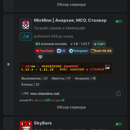
Обзор сервера
MixMine | Анархия, МСО, Сталкер
11
Лучший сервер в Майнкрафт
добавлен 948 дн назад
4
3 игроков онлайн
v 1.8 - 1.21.7
Сайт
YouTube
VK
Telegram
Вайп
10.06
9
M
i
x
M
i
n
e
»
О
Б
Н
О
В
Л
Е
Н
И
Е
Р
Е
Ж
И
М
О
В
1.12.x — 1.21.10
●
M
S
O
,
А
Н
А
Р
Х
И
Я
и
С
Т
А
Л
К
Е
Р
Выживание
21
Ивенты
17
Анархия
16
Кланы
12
mcr.mixmine.net
PC
25
0
копий IP
в августе
сегодня
Обзор сервера
SkyBars
11