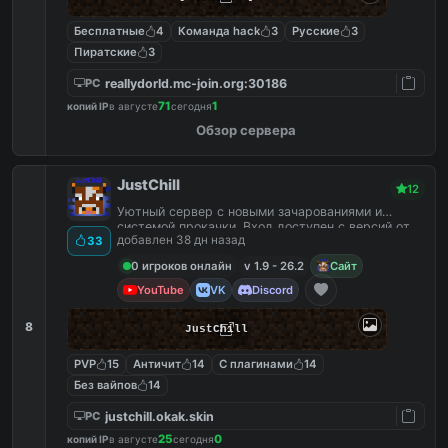
Бесплатные
4
Команда hack
3
Русские
3
Пиратские
3
reallydorld.mc-join.org:30186
PC
71
1
копий IP
в августе
сегодня
Обзор сервера
JustChill
12
Уютный сервер с новыми зачарованиями и
системой прокачки. Вход доступен с версий от
добавлен 38 дн назад
33
1.9 до 26.2
0 игроков онлайн
v 1.9 - 26.2
Сайт
YouTube
VK
Discord
8
JustChill
PVP
15
Античит
14
С плагинами
14
Без вайпов
14
justchill.okak.skin
PC
25
0
копий IP
в августе
сегодня