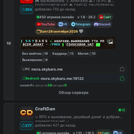
🎮 ВЫЖИВАНИЕ ⚔️ АНАРХИЯ 🚗 ГТА РП 🎤
ГОЛОСОВОЙ ЧАТ 🌟 СМП 💻 ПК+ТЕЛЕФОН
добавлен 702 дн назад
293
450 игроков онлайн
v 1.8 - 26.2
Сайт
YouTube
VK
Telegram
Discord
Вайп
29 сентября 2026
|
|
|
ＳＫＹ
ＢＡＲＳ
»
АНАРХИЯ ВЫЖИВАНИЕ ГТА РП
|
|
|
10
██
ВСЕМ ДОНАТ
-
/FREE
▌
ГОЛОСОВОЙ ЧАТ
██
Без вайпов
16
Хардкор
13
Магия
10
Выживание
9
mcra.skybars.me
PC
mcra.skybars.me:19132
Bedrock
38
0
копий IP
в августе
сегодня
Обзор сервера
CraftDan
10
⤿ RPG и выживание, дешёвый донат и добрая
администрация! ⤾
добавлен 427 дн назад
377
0 игроков онлайн
v 1.10 - 1.16.5
Сайт
VK