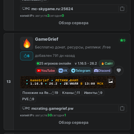
mc-skygame.ru:25624
PC
2
0
копий IP
в августе
сегодня
Обзор сервера
GameGrief
9
Бесплатно донат, ресурсы, риллики: /free
добавлен 791 дн назад
6
25 игроков онлайн
v 1.16.5 - 26.2
Сайт
YouTube
VK
Telegram
Discord
•
G
a
m
e
G
r
i
e
f
•
Л
Е
Т
Н
И
Й
В
А
Й
П
13
•
1
.
1
6
.
5
•
26.2
•
28
ИЮЛЯ
В
13:00
М
С
К
Похожие на ReallyWorld
19
Кланы
11
Ивенты
9
PVE
9
mcrating.gamegrief.pw
PC
30
1
копий IP
в августе
сегодня
Обзор сервера