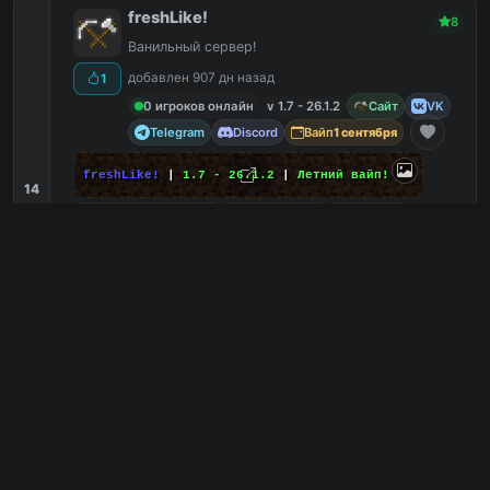
freshLike!
8
Ванильный сервер!
добавлен 907 дн назад
1
0 игроков онлайн
v 1.7 - 26.1.2
Сайт
VK
Telegram
Discord
Вайп
1 сентября
freshLike!
|
1.7 - 26.1.2
|
Летний вайп!
14
С маленьким онлайном
8
Ванильный
7
Онлайн
7
Выживание
7
135.181.141.62:4009
PC
135.181.141.62:4157
Bedrock
12
0
копий IP
в августе
сегодня
Обзор сервера
Tenomia: Reborn
8
🌸 Звёзды укажут путь! Есть Ванилла!
добавлен 783 дн назад
0