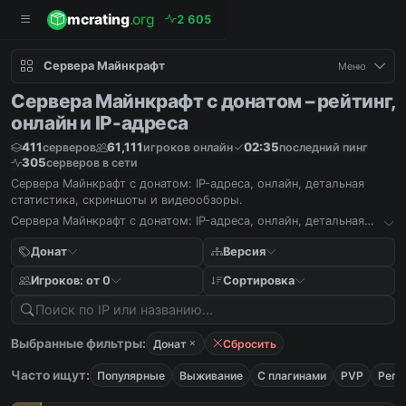
mcrating
.org
2
6
0
5
Сервера Майнкрафт
Меню
Сервера Майнкрафт с донатом – рейтинг,
онлайн и IP-адреса
411
61,111
02:35
серверов
игроков онлайн
последний пинг
305
серверов в сети
Сервера Майнкрафт с донатом: IP-адреса, онлайн, детальная
статистика, скриншоты и видеообзоры.
Сервера Майнкрафт с донатом: IP-адреса, онлайн, детальная
статистика, скриншоты и видеообзоры.
Донат
Версия
Игроков: от 0
Сортировка
Выбранные фильтры:
Донат
Сбросить
Часто ищут:
Популярные
Выживание
С плагинами
PVP
Реги