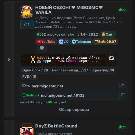
НОВЫЙ СЕЗОН! ❤️ MIGOSMC❤️
23
VANILA
✅ Девушка подарки /free Выживание, Гриф,
Анария, RolePlay, Анархия, MSO 1.16.5 - 1.21.7 ✅
1
добавлен 725 дн назад
532 игроков онлайн
v 1.4 - 26.1.2
Сайт
YouTube
VK
Telegram
Вайп
09.07
▚
▞
M
i
g
o
s
1.8-26.2
🗡
Награды /free
5
▞
▚
⁂
С
у
р
в
,
Г
р
и
ф
,
М
и
н
и
-
И
г
р
ы
,
,
,
Один блок
28
Бесплатная админка
27
Креатив
18
PVE
15
mcr.migosmc.net
PC
mcr.migosmc.net:19132
Bedrock
69
1
копий IP
в августе
сегодня
Обзор сервера
DayZ BattleGround
22
Зомби апокалипсис!