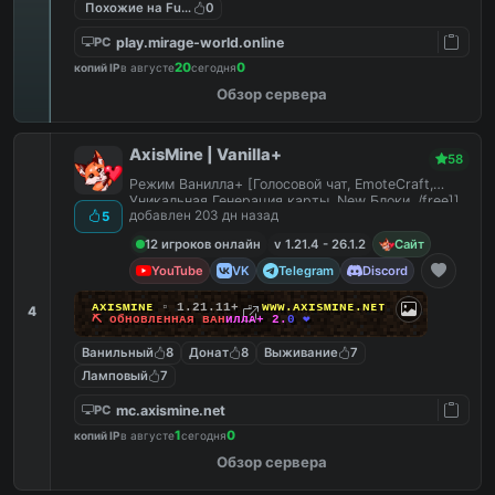
Похожие на FunTime
0
play.mirage-world.online
PC
20
0
копий IP
в августе
сегодня
Обзор сервера
AxisMine | Vanilla+
58
Режим Ванилла+ [Голосовой чат, EmoteCraft,
Уникальная Генерация карты, New Блоки, /free]]
добавлен 203 дн назад
5
12 игроков онлайн
v 1.21.4 - 26.1.2
Сайт
YouTube
VK
Telegram
Discord
ᴀ
x
ɪ
s
ᴍ
ɪ
ɴ
ᴇ
▫ 1.21.11+ ▫
ᴡ
ᴡ
ᴡ
.
ᴀ
x
ɪ
s
ᴍ
ɪ
ɴ
ᴇ
.
ɴ
ᴇ
ᴛ
4
⛏
ᴏ
б
ʜ
ᴏ
ʙ
л
ᴇ
ʜ
ʜ
ᴀ
я
ʙ
ᴀ
ʜ
и
л
л
ᴀ
+
2
.
0
❤
Ванильный
8
Донат
8
Выживание
7
Ламповый
7
mc.axismine.net
PC
1
0
копий IP
в августе
сегодня
Обзор сервера