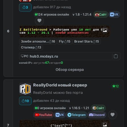
добавлен 917 дн назад
3
124 игроков онлайн
v 1.8 - 1.21.4
Сайт
VK
DayZ BattleGround
> Работаем уже
10 лет
для Вас!
6
Версия
1.12 - 26.1
|
зомби апокалипсис
Зомби апокалипсис
16
Fly
15
Brawl Stars
15
Сталкер
13
hub3.mcdayz.ru
PC
47
0
копий IP
в августе
сегодня
Обзор сервера
ReallyDorld новый сервер
12
ReallyDorld можно без порта
добавлен 43 дн назад
10
0 игроков онлайн
v 1.16.5 - 1.21
Сайт
YouTube
VK
Telegram
Discord
7
{"text":""}