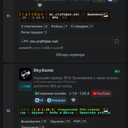
ＣｒａｆｔＤａｎ
»
mc.craftdan.net
//
Выживание
11
1.10 - 1.16.5
//
RPG
С плагинами
2
Кейсы
1
С городом
1
Регистрация
1
mc.craftdan.net
PC
12
0
копий IP
в августе
сегодня
Обзор сервера
SkyGame
9
Хороший сервер RPG-Выживания с мини-играми
и Креативом-На-Плотах.
добавлен 862 дн назад
136
3 игроков онлайн
v 1.9 - 1.20.4
YouTube
VK
Telegram
Ｓｋｙ
Ｇａｍｅ
[
1.9
-
1.20.4
]
Уникальный PPG-сервер
12
Мини-игры
○
Оружие
○
Мобы и Боссы
○
Приятная атмосфера
Выживание
11
Оружие
11
PVP
11
Ламповый
11