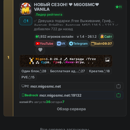
НОВЫЙ СЕЗОН! ❤️ MIGOSMC❤️
11
VANILA
Лидер рейтинга
✅ Девушка подарки /free Выживание, Гриф,
1
Анария, RolePlay, Анархия, MSO 1.16.5 - 1.21.7 ✅
добавлен 722 дн назад
1,932 игроков онлайн
v 1.4 - 26.1.2
Сайт
YouTube
VK
Telegram
Вайп
09.07
1
▚
▞
M
i
g
o
s
1.8-26.2
🗡
Награды /free
▞
▚
⁂
С
у
р
в
,
Г
р
и
ф
,
М
и
н
и
-
И
г
р
ы
,
,
,
Один блок
28
Бесплатная админка
27
Креатив
18
PVE
15
mcr.migosmc.net
PC
mcr.migosmc.net:19132
Bedrock
36
7
копий IP
в августе
сегодня
Обзор сервера
Все сервера загружены.