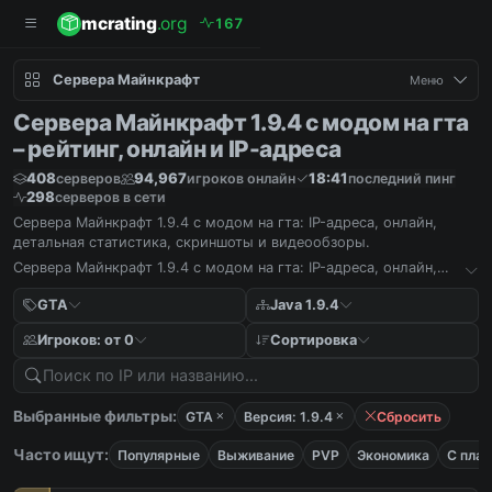
mcrating
.org
1
6
7
Сервера Майнкрафт
Меню
Сервера Майнкрафт 1.9.4 с модом на гта
– рейтинг, онлайн и IP-адреса
408
94,967
18:41
серверов
игроков онлайн
последний пинг
298
серверов в сети
Сервера Майнкрафт 1.9.4 с модом на гта: IP-адреса, онлайн,
детальная статистика, скриншоты и видеообзоры.
Сервера Майнкрафт 1.9.4 с модом на гта: IP-адреса, онлайн,
детальная статистика, скриншоты и видеообзоры.
GTA
Java 1.9.4
Игроков: от 0
Сортировка
Выбранные фильтры:
GTA
Версия: 1.9.4
Сбросить
Часто ищут:
Популярные
Выживание
PVP
Экономика
С пла