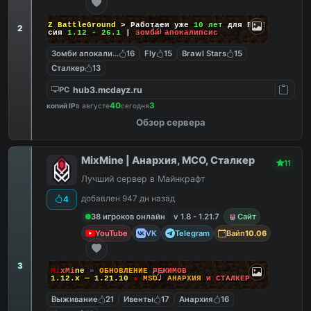
DayZ BattleGround
> Работаем уже
10 лет
для Вас!
2
Версия
1.12 - 26.1
|
зомби апокалипсис
Зомби апокалипсис
16
Fly
15
Brawl Stars
15
Сталкер
13
hub3.mcdayz.ru
PC
40
3
копий IP
в августе
сегодня
Обзор сервера
MixMine | Анархия, МСО, Сталкер
11
Лучший сервер в Майнкрафт
добавлен 947 дн назад
4
38 игроков онлайн
v 1.8 - 1.21.7
Сайт
YouTube
VK
Telegram
Вайп
10.06
3
M
i
x
M
i
n
e
»
О
Б
Н
О
В
Л
Е
Н
И
Е
Р
Е
Ж
И
М
О
В
1.12.x — 1.21.10
●
M
S
O
,
А
Н
А
Р
Х
И
Я
и
С
Т
А
Л
К
Е
Р
Выживание
21
Ивенты
17
Анархия
16