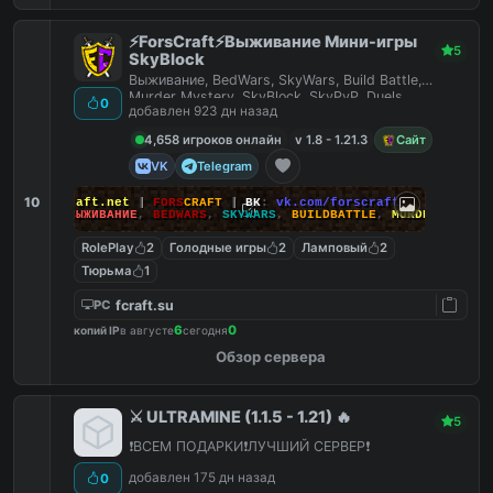
⚡ForsCraft⚡Выживание Мини-игры
5
SkyBlock
Выживание, BedWars, SkyWars, Build Battle,
Murder Mystery, SkyBlock, SkyPvP, Duels,
0
добавлен 923 дн назад
HideAndSeek
4,658 игроков онлайн
v 1.8 - 1.21.3
Сайт
VK
Telegram
10
йт
:
ForsCraft.net
|
FORS
CRAFT
|
ВК
:
vk.com/forscraft
ПОИГРАЙ
:
ВЫЖИВАНИЕ
,
BEDWARS
,
SKYWARS
,
BUILDBATTLE
,
MURDERMYSTERY
RolePlay
2
Голодные игры
2
Ламповый
2
Тюрьма
1
fcraft.su
PC
6
0
копий IP
в августе
сегодня
Обзор сервера
⚔️ ULTRAMINE (1.1.5 - 1.21) 🔥
5
❗️ВСЕМ ПОДАРКИ❗️ЛУЧШИЙ СЕРВЕР❗️
добавлен 175 дн назад
0