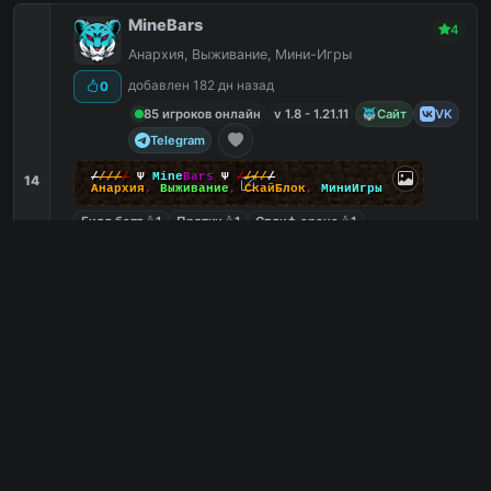
MineBars
4
Анархия, Выживание, Мини-Игры
добавлен 182 дн назад
0
85 игроков онлайн
v 1.8 - 1.21.11
Сайт
VK
Telegram
/
/
/
/
/
Ψ
Mine
Bars
Ψ
/
/
/
/
/
14
Анархия
,
Выживание
,
СкайБлок
,
МиниИгры
Билд батл
1
Прятки
1
Сплиф арена
1
Как на Hypixel
1
mcr.mbars.ru
PC
0
0
копий IP
в августе
сегодня
Обзор сервера
GodMc - Веселый сервер, всем
3
донат /free
Возвращение легенды, Веселый сервер, всем
донат /free
0
добавлен 478 дн назад
72 игроков онлайн
v 1.8 - 1.21.4