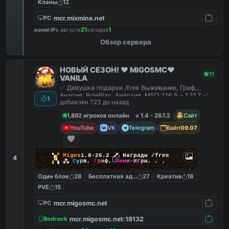
Кланы
12
mcr.mixmine.net
PC
21
1
копий IP
в августе
сегодня
Обзор сервера
НОВЫЙ СЕЗОН! ❤️ MIGOSMC❤️
11
VANILA
✅ Девушка подарки /free Выживание, Гриф,
Анария, RolePlay, Анархия, MSO 1.16.5 - 1.21.7 ✅
1
добавлен 723 дн назад
1,892 игроков онлайн
v 1.4 - 26.1.2
Сайт
YouTube
VK
Telegram
Вайп
09.07
▚
▞
M
i
g
o
s
1.8-26.2
🗡
Награды /free
4
▞
▚
⁂
С
у
р
в
,
Г
р
и
ф
,
М
и
н
и
-
И
г
р
ы
,
,
,
Один блок
28
Бесплатная админка
27
Креатив
18
PVE
15
mcr.migosmc.net
PC
mcr.migosmc.net:19132
Bedrock