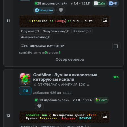
28 игроков онлайн
v 1.4 - 1.21.11
Сайт
VK
Telegram
11
Ultra
Mine
!!
Lobby
!!
1.1 - 1.21
Оружие
1
Зарубежные
0
Казино
0
Американские
0
ultramine.net:19132
PC
5
1
копий IP
в августе
сегодня
Обзор сервера
GodMine- Лучшая экосистема,
4
которую вы искали
⚔️ ОТКРЫЛАСЬ АНАРХИЯ 1.20 ⚔️
0
добавлен 486 дн назад
100 игроков онлайн
v 1.8 - 1.21.4
Сайт
12
ɢᴏᴅᴍɪɴᴇ.ꜰᴜɴ
❰
Бесплатный донат
/free
Лучшее
Выживание
,
Анархия
,
BOXPVP