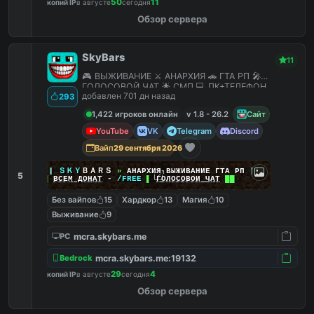
50
11
копий IP
в августе
сегодня
Обзор сервера
SkyBars
11
🎮 ВЫЖИВАНИЕ ⚔️ АНАРХИЯ 🚗 ГТА РП 🎤
ГОЛОСОВОЙ ЧАТ 🌟 СМП 💻 ПК+ТЕЛЕФОН
добавлен 701 дн назад
293
1,422 игроков онлайн
v 1.8 - 26.2
Сайт
YouTube
VK
Telegram
Discord
Вайп
29 сентября 2026
|
|
|
ＳＫＹ
ＢＡＲＳ
»
АНАРХИЯ ВЫЖИВАНИЕ ГТА РП
|
|
|
5
██
ВСЕМ ДОНАТ
-
/FREE
▌
ГОЛОСОВОЙ ЧАТ
██
Без вайпов
15
Хардкор
13
Магия
10
Выживание
9
mcra.skybars.me
PC
mcra.skybars.me:19132
Bedrock
29
4
копий IP
в августе
сегодня
Обзор сервера