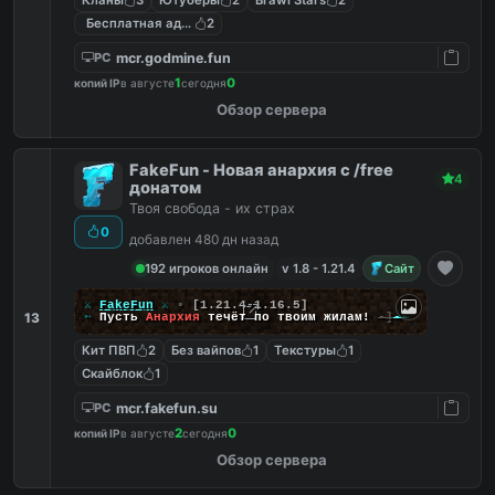
Кланы
3
Ютуберы
2
Brawl Stars
2
Бесплатная админка
2
mcr.godmine.fun
PC
1
0
копий IP
в августе
сегодня
Обзор сервера
FakeFun - Новая анархия с /free
4
донатом
Твоя свобода - их страх
0
добавлен 480 дн назад
192 игроков онлайн
v 1.8 - 1.21.4
Сайт
╔
⚔
FakeFun
⚔
▪
[1.21.4-1.16.5]
13
╚
➵
Пусть
Анархия
течёт по твоим жилам!
-]
--
Кит ПВП
2
Без вайпов
1
Текстуры
1
Скайблок
1
mcr.fakefun.su
PC
2
0
копий IP
в августе
сегодня
Обзор сервера