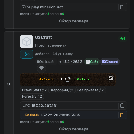
play.minerich.net
PC
3
0
копий IP
в августе
сегодня
Обзор сервера
0xCraft
6
Hitech вселенная
добавлен 64 дн назад
0
Оффлайн
v 1.5.2 - 26.1.2
Сайт
Discord
0xCraft
|
1.5.2
|
Online
9
Brawl Stars
2
Херобрин
2
Без привата
2
Forestry
2
157.22.207.181
PC
157.22.207.181:25565
Bedrock
6
0
копий IP
в августе
сегодня
Обзор сервера