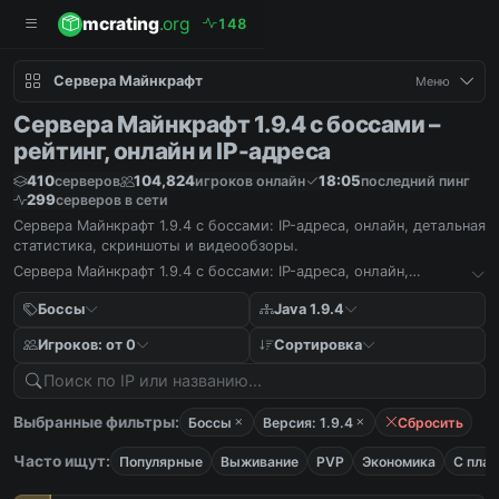
mcrating
.org
1
4
8
Сервера Майнкрафт
Меню
Сервера Майнкрафт 1.9.4 с боссами –
рейтинг, онлайн и IP-адреса
410
104,824
18:05
серверов
игроков онлайн
последний пинг
299
серверов в сети
Сервера Майнкрафт 1.9.4 с боссами: IP-адреса, онлайн, детальная
статистика, скриншоты и видеообзоры.
Сервера Майнкрафт 1.9.4 с боссами: IP-адреса, онлайн,
детальная статистика, скриншоты и видеообзоры.
Боссы
Java 1.9.4
Игроков: от 0
Сортировка
Выбранные фильтры:
Боссы
Версия: 1.9.4
Сбросить
Часто ищут:
Популярные
Выживание
PVP
Экономика
С пла