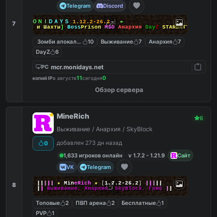
Telegram
Discord
↠
┃
ＭＯＮＩ
ＤＡＹＳ
1.12.2-26.2
┃
↞
7
[
Боссы и Шахты
]
Boss
Prison
MSO
Анархия
Day
Z
STARBATTLE
Зомби апокалипсис
10
Выживание
7
Анархия
7
DayZ
6
mcr.monidays.net
PC
11
0
копий IP
в августе
сегодня
Обзор сервера
MineRich
6
Выживание / Анархия / SkyBlock
добавлен 273 дн назад
0
1,633 игроков онлайн
v 1.7.2 - 1.21.9
Сайт
VK
Telegram
|
|
|
|
|
★
M
i
n
e
R
i
c
h
★
[
1.7.2-26.2
]
|
|
|
|
|
8
|
|
Выживание, Анархия, SkyBlock, Гриф
|
|
Топовые
2
ПВП арена
2
Бесплатные
1
PVP
1