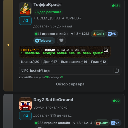
ТоффиКрафт
181
Лидер рейтинга
⭐ ВСЕМ ДОНАТ ➜ /OPPED⭐
3
добавлен 357 дн назад
41 игроков онлайн
v 1.8 - 1.21.1
Сайт
VK
Telegram
1
TᴏꜰꜰɪCʀᴀꜰᴛ
▢
Входи
1.12.2-1.21.11
❯ Поспеши, скидки
более 40%
на весь донат
Кланы
20
Дюп
17
Выживание
14
Гриф
12
kz.toffi.top
PC
28
3
копий IP
в августе
сегодня
Обзор сервера
DayZ BattleGround
22
Зомби апокалипсис!
добавлен 915 дн назад
3
235 игроков онлайн
v 1.8 - 1.21.4
Сайт
VK