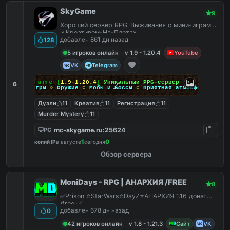
SkyGame
9
Хороший сервер RPG-Выживания с мини-играми
и Креативом-На-Плотах.
добавлен 861 дн назад
128
5 игроков онлайн
v 1.9 - 1.20.4
YouTube
VK
Telegram
Ｓｋｙ
Ｇａｍｅ
[
1.9
-
1.20.4
]
Уникальный PPG-сервер
6
Мини-игры
○
Оружие
○
Мобы и Боссы
○
Приятная атмосфера
Дуэли
11
Креатив
11
Регистрация
11
Murder Mystery
11
mc-skygame.ru:25624
PC
1
0
копий IP
в августе
сегодня
Обзор сервера
MoniDays - RPG | АНАРХИЯ /FREE
8
✅Prison ⭐StarWars⭐DayZ⭐АНАРХИЯ 1.16 донат
/free ✅
добавлен 678 дн назад
0
42 игроков онлайн
v 1.8 - 1.21.3
Сайт
VK