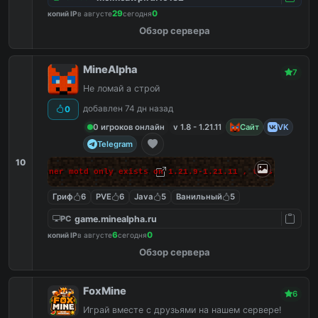
29
0
копий IP
в августе
сегодня
Обзор сервера
MineAlpha
7
Не ломай а строй
добавлен 74 дн назад
0
0 игроков онлайн
v 1.8 - 1.21.11
Сайт
VK
Telegram
10
 makes banner motd only exists on 1.21.9-1.21.11 , this massage 
Гриф
6
PVE
6
Java
5
Ванильный
5
game.minealpha.ru
PC
6
0
копий IP
в августе
сегодня
Обзор сервера
FoxMine
6
Играй вместе с друзьями на нашем сервере!