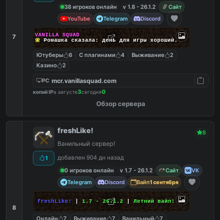
38 игроков онлайн
v 1.8 - 26.1.2
Сайт
YouTube
Telegram
Discord
V
A
N
I
L
L
A
S
Q
U
A
D
7
🌼
Р
о
м
а
ш
к
а
с
ка
з
а
л
а
:
д
е
н
ь
д
л
я
и
г
ры
х
о
р
о
ш
и
й
.
Ютуберы
6
С плагинами
4
Выживание
2
Казино
2
mcr.vanillasquad.com
PC
3
0
копий IP
в августе
сегодня
Обзор сервера
freshLike!
8
Ванильный сервер!
добавлен 904 дн назад
1
0 игроков онлайн
v 1.7 - 26.1.2
Сайт
VK
Telegram
Discord
Вайп
1 сентября
freshLike!
|
1.7 - 26.1.2
|
Летний вайп!
8
Онлайн
7
Выживание
7
Ванильный
7