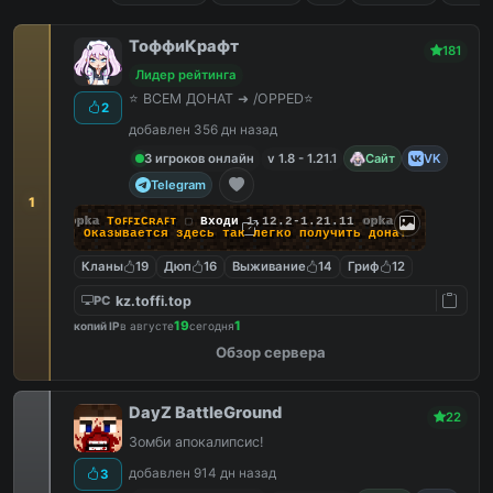
ТоффиКрафт
181
Лидер рейтинга
⭐ ВСЕМ ДОНАТ ➜ /OPPED⭐
2
добавлен 356 дн назад
3 игроков онлайн
v 1.8 - 1.21.1
Сайт
VK
Telegram
1
opka
TᴏꜰꜰɪCʀᴀꜰᴛ
▢
Входи
1.12.2-1.21.11
opka
❯ Оказывается здесь
так легко
получить донат
Кланы
19
Дюп
16
Выживание
14
Гриф
12
kz.toffi.top
PC
19
1
копий IP
в августе
сегодня
Обзор сервера
DayZ BattleGround
22
Зомби апокалипсис!
добавлен 914 дн назад
3