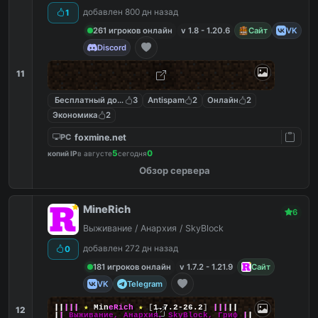
добавлен 800 дн назад
1
261 игроков онлайн
v 1.8 - 1.20.6
Сайт
VK
Discord
11
Бесплатный донат
3
Antispam
2
Онлайн
2
Экономика
2
foxmine.net
PC
5
0
копий IP
в августе
сегодня
Обзор сервера
MineRich
6
Выживание / Анархия / SkyBlock
добавлен 272 дн назад
0
181 игроков онлайн
v 1.7.2 - 1.21.9
Сайт
VK
Telegram
|
|
|
|
|
★
M
i
n
e
R
i
c
h
★
[
1.7.2-26.2
]
|
|
|
|
|
12
|
|
Выживание, Анархия, SkyBlock, Гриф
|
|