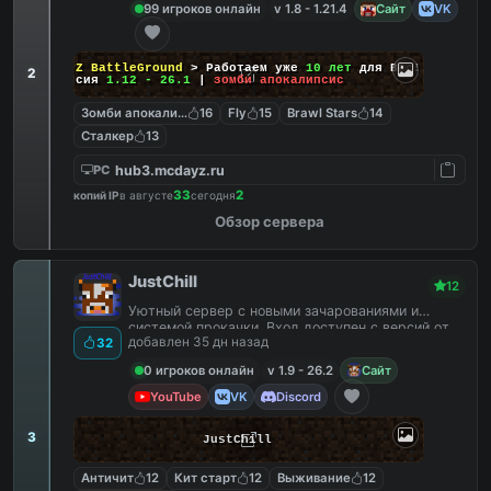
99 игроков онлайн
v 1.8 - 1.21.4
Сайт
VK
DayZ BattleGround
> Работаем уже
10 лет
для Вас!
2
Версия
1.12 - 26.1
|
зомби апокалипсис
Зомби апокалипсис
16
Fly
15
Brawl Stars
14
Сталкер
13
hub3.mcdayz.ru
PC
33
2
копий IP
в августе
сегодня
Обзор сервера
JustChill
12
Уютный сервер с новыми зачарованиями и
системой прокачки. Вход доступен с версий от
добавлен 35 дн назад
32
1.9 до 26.2
0 игроков онлайн
v 1.9 - 26.2
Сайт
YouTube
VK
Discord
3
JustChill
Античит
12
Кит старт
12
Выживание
12