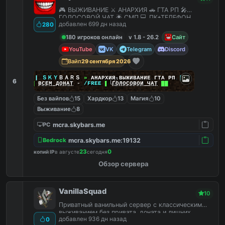
🎮 ВЫЖИВАНИЕ ⚔️ АНАРХИЯ 🚗 ГТА РП 🎤
ГОЛОСОВОЙ ЧАТ 🌟 СМП 💻 ПК+ТЕЛЕФОН
добавлен 699 дн назад
280
180 игроков онлайн
v 1.8 - 26.2
Сайт
YouTube
VK
Telegram
Discord
Вайп
29 сентября 2026
|
|
|
ＳＫＹ
ＢＡＲＳ
»
АНАРХИЯ ВЫЖИВАНИЕ ГТА РП
|
|
|
6
██
ВСЕМ ДОНАТ
-
/FREE
▌
ГОЛОСОВОЙ ЧАТ
██
Без вайпов
15
Хардкор
13
Магия
10
Выживание
8
mcra.skybars.me
PC
mcra.skybars.me:19132
Bedrock
23
0
копий IP
в августе
сегодня
Обзор сервера
VanillaSquad
10
Приватный ванильный сервер с классическим
выживанием без привата, доната и лишних
добавлен 936 дн назад
0
плагинов.