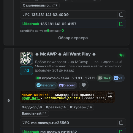
С маленьким онлайном
7
135.181.141.62:4009
PC
135.181.141.62:4157
Bedrock
6
0
копий IP
в августе
сегодня
Обзор сервера
🔥 McAWP 🔥 All Want Play 🔥
8
Добро пожаловать на MCawp — ваш идеальный
Minecraft-сервер, где каждый найдет что-то по
добавлен 201 дн назад
3
душе!
0 игроков онлайн
v 1.8.1 - 1.21.11
Сайт
VK
Telegram
Discord
McAWP Network
- Анархия без правил!
ВОЙС ЧАТ
•
Бесплатные донаты
(/code free)
9
Хардкор
6
Креатив
4
Ютуберы
4
Ванильный
4
mc.mcawp.ru:25560
PC
mc.mcawp.ru:19132
Bedrock