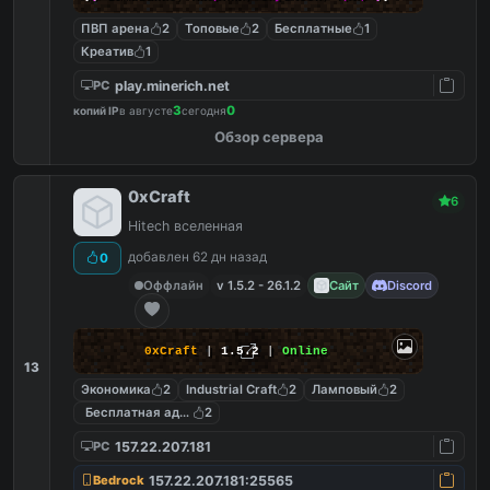
ПВП арена
2
Топовые
2
Бесплатные
1
Креатив
1
play.minerich.net
PC
3
0
копий IP
в августе
сегодня
Обзор сервера
0xCraft
6
Hitech вселенная
добавлен 62 дн назад
0
Оффлайн
v 1.5.2 - 26.1.2
Сайт
Discord
0xCraft
|
1.5.2
|
Online
13
Экономика
2
Industrial Craft
2
Ламповый
2
Бесплатная админка
2
157.22.207.181
PC
157.22.207.181:25565
Bedrock