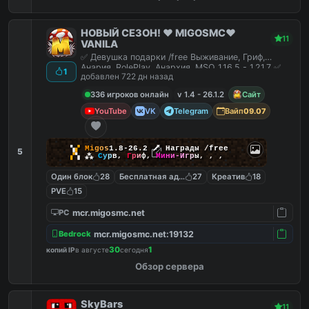
НОВЫЙ СЕЗОН! ❤️ MIGOSMC❤️
11
VANILA
✅ Девушка подарки /free Выживание, Гриф,
Анария, RolePlay, Анархия, MSO 1.16.5 - 1.21.7 ✅
1
добавлен 722 дн назад
336 игроков онлайн
v 1.4 - 26.1.2
Сайт
YouTube
VK
Telegram
Вайп
09.07
▚
▞
M
i
g
o
s
1.8-26.2
🗡
Награды /free
5
▞
▚
⁂
С
у
р
в
,
Г
р
и
ф
,
М
и
н
и
-
И
г
р
ы
,
,
,
Один блок
28
Бесплатная админка
27
Креатив
18
PVE
15
mcr.migosmc.net
PC
mcr.migosmc.net:19132
Bedrock
30
1
копий IP
в августе
сегодня
Обзор сервера
SkyBars
11