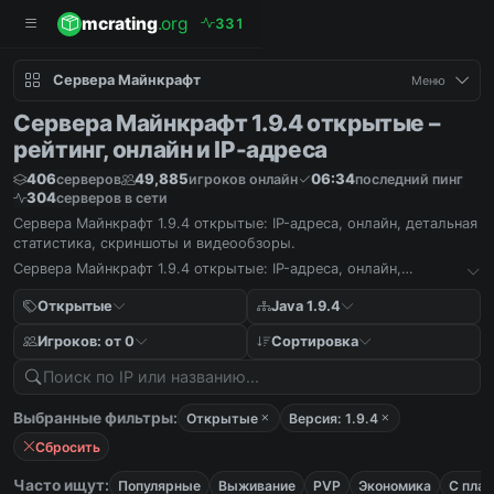
mcrating
.org
3
3
1
Сервера Майнкрафт
Меню
Сервера Майнкрафт 1.9.4 открытые –
рейтинг, онлайн и IP-адреса
406
49,885
06:34
серверов
игроков онлайн
последний пинг
304
серверов в сети
Сервера Майнкрафт 1.9.4 открытые: IP-адреса, онлайн, детальная
статистика, скриншоты и видеообзоры.
Сервера Майнкрафт 1.9.4 открытые: IP-адреса, онлайн,
детальная статистика, скриншоты и видеообзоры.
Открытые
Java 1.9.4
Игроков: от 0
Сортировка
Выбранные фильтры:
Открытые
Версия: 1.9.4
Сбросить
Часто ищут:
Популярные
Выживание
PVP
Экономика
С пла