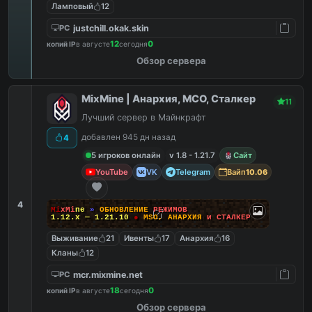
Ламповый
12
justchill.okak.skin
PC
12
0
копий IP
в августе
сегодня
Обзор сервера
MixMine | Анархия, МСО, Сталкер
11
Лучший сервер в Майнкрафт
добавлен 945 дн назад
4
5 игроков онлайн
v 1.8 - 1.21.7
Сайт
YouTube
VK
Telegram
Вайп
10.06
4
M
i
x
M
i
n
e
»
О
Б
Н
О
В
Л
Е
Н
И
Е
Р
Е
Ж
И
М
О
В
1.12.x — 1.21.10
●
M
S
O
,
А
Н
А
Р
Х
И
Я
и
С
Т
А
Л
К
Е
Р
Выживание
21
Ивенты
17
Анархия
16
Кланы
12
mcr.mixmine.net
PC
18
0
копий IP
в августе
сегодня
Обзор сервера