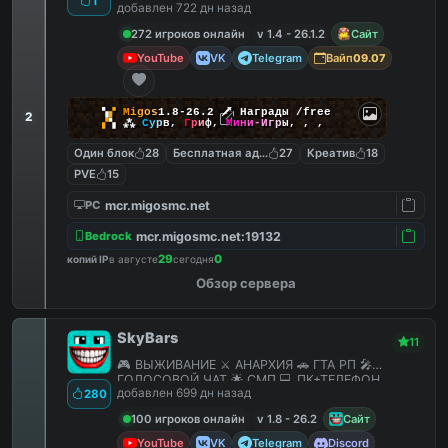
1
добавлен 722 дн назад
272 игроков онлайн
v 1.4 - 26.1.2
Сайт
YouTube
VK
Telegram
Вайп
09.07
▚
▞
M
i
g
o
s
1.8-26.2
🗡
Награды /free
2
▞
▚
⁂
С
у
р
в
,
Г
р
и
ф
,
М
и
н
и
-
И
г
р
ы
,
,
,
Один блок
28
Бесплатная админка
27
Креатив
18
PVE
15
mcr.migosmc.net
PC
mcr.migosmc.net:19132
Bedrock
29
0
копий IP
в августе
сегодня
Обзор сервера
SkyBars
11
🎮 ВЫЖИВАНИЕ ⚔️ АНАРХИЯ 🚗 ГТА РП 🎤
ГОЛОСОВОЙ ЧАТ 🌟 СМП 💻 ПК+ТЕЛЕФОН
добавлен 699 дн назад
280
100 игроков онлайн
v 1.8 - 26.2
Сайт
YouTube
VK
Telegram
Discord