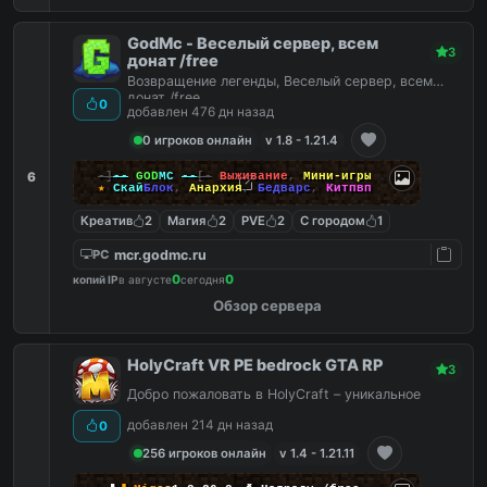
GodMc - Веселый сервер, всем
3
донат /free
Возвращение легенды, Веселый сервер, всем
донат /free
0
добавлен 476 дн назад
0 игроков онлайн
v 1.8 - 1.21.4
6
-]
--
GOD
MC
--
[-
Выживание
,
Мини-игры
★
Скай
Блок
,
Анархия
,
Бедварс
,
Китпвп
Креатив
2
Магия
2
PVE
2
С городом
1
mcr.godmc.ru
PC
0
0
копий IP
в августе
сегодня
Обзор сервера
HolyCraft VR PE bedrock GTA RP
3
Добро пожаловать в HolyCraft – уникальное
добавлен 214 дн назад
0
256 игроков онлайн
v 1.4 - 1.21.11