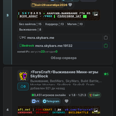
Вайп
29 сентября 2026
|
|
|
ＳＫＹ
ＢＡＲＳ
»
АНАРХИЯ ВЫЖИВАНИЕ ГТА РП
|
|
|
3
██
ВСЕМ ДОНАТ
-
/FREE
▌
ГОЛОСОВОЙ ЧАТ
██
Без вайпов
15
Хардкор
13
Магия
10
Выживание
8
mcra.skybars.me
PC
mcra.skybars.me:19132
Bedrock
23
0
копий IP
в августе
сегодня
Обзор сервера
⚡ForsCraft⚡Выживание Мини-игры
5
SkyBlock
Выживание, BedWars, SkyWars, Build Battle,
Murder Mystery, SkyBlock, SkyPvP, Duels,
0
добавлен 921 дн назад
HideAndSeek
3,451 игроков онлайн
v 1.8 - 1.21.3
Сайт
VK
Telegram
4
йт
:
ForsCraft.net
|
FORS
CRAFT
|
ВК
:
vk.com/forscraft
ПОИГРАЙ
:
ВЫЖИВАНИЕ
,
BEDWARS
,
SKYWARS
,
BUILDBATTLE
,
MURDERMYSTERY