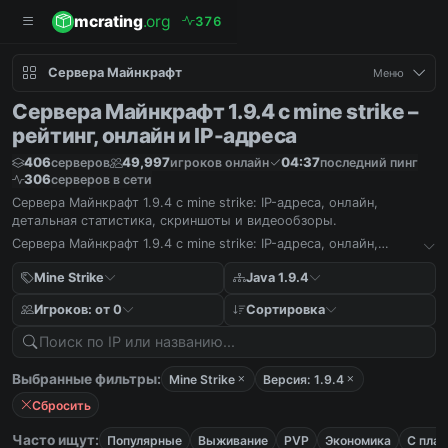
mcrating
.org
3
7
6
Сервера Майнкрафт
Меню
Сервера Майнкрафт 1.9.4 с mine strike –
рейтинг, онлайн и IP-адреса
406
49,997
04:37
серверов
игроков онлайн
последний пинг
306
серверов в сети
Сервера Майнкрафт 1.9.4 с mine strike: IP-адреса, онлайн,
детальная статистика, скриншоты и видеообзоры.
Сервера Майнкрафт 1.9.4 с mine strike: IP-адреса, онлайн,
детальная статистика, скриншоты и видеообзоры.
Mine Strike
Java 1.9.4
Игроков: от 0
Сортировка
Выбранные фильтры:
Mine Strike
Версия: 1.9.4
Сбросить
Часто ищут:
Популярные
Выживание
PVP
Экономика
С пла