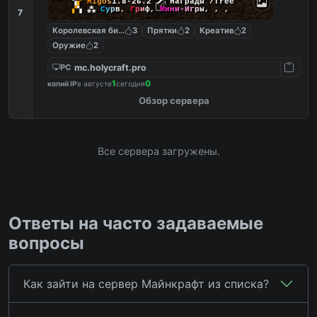
▚
▞
M
i
g
o
s
1.8-26.2
🗡
Награды /free
▞
▚
⁂
С
у
р
в
,
Г
р
и
ф
,
М
и
н
и
-
И
г
р
ы
,
,
,
7
Королевская битва
3
Прятки
2
Креатив
2
Оружие
2
mc.holycraft.pro
PC
1
0
копий IP
в августе
сегодня
Обзор сервера
Все сервера загружены.
Ответы на часто задаваемые
вопросы
Как зайти на сервер Майнкрафт из списка?