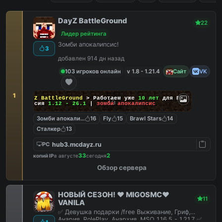
DayZ BattleGround
22
Лидер рейтинга
Зомби апокалипсис!
3
добавлен 914 дн назад
103 игроков онлайн
v 1.8 - 1.21.4
Сайт
VK
1
DayZ BattleGround
> Работаем уже
10 лет
для Вас!
Версия
1.12 - 26.1
|
зомби апокалипсис
Зомби апокалипсис
16
Fly
15
Brawl Stars
14
Сталкер
13
hub3.mcdayz.ru
PC
33
2
копий IP
в августе
сегодня
Обзор сервера
НОВЫЙ СЕЗОН! ❤️ MIGOSMC❤️
11
VANILA
✅ Девушка подарки /free Выживание, Гриф,
Анария, RolePlay, Анархия, MSO 1.16.5 - 1.21.7 ✅