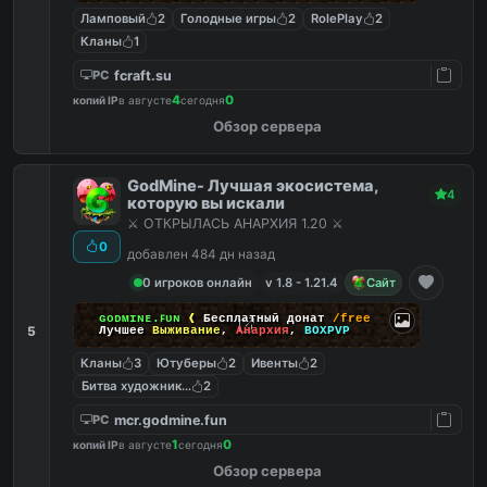
Ламповый
2
Голодные игры
2
RolePlay
2
Кланы
1
fcraft.su
PC
4
0
копий IP
в августе
сегодня
Обзор сервера
GodMine- Лучшая экосистема,
4
которую вы искали
⚔️ ОТКРЫЛАСЬ АНАРХИЯ 1.20 ⚔️
0
добавлен 484 дн назад
0 игроков онлайн
v 1.8 - 1.21.4
Сайт
ɢᴏᴅᴍɪɴᴇ.ꜰᴜɴ
❰
Бесплатный донат
/free
5
Лучшее
Выживание
,
Анархия
,
BOXPVP
Кланы
3
Ютуберы
2
Ивенты
2
Битва художников
2
mcr.godmine.fun
PC
1
0
копий IP
в августе
сегодня
Обзор сервера