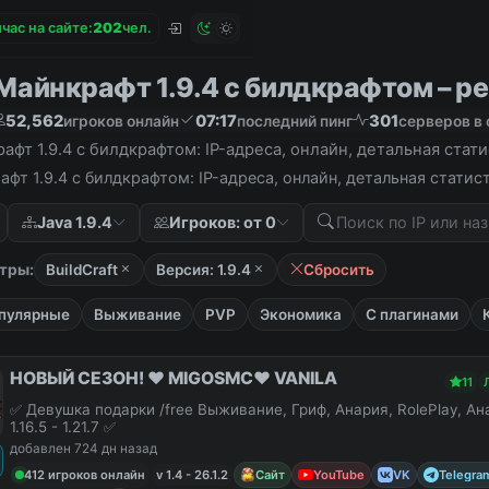
час на сайте:
2
0
2
чел.
айнкрафт 1.9.4 с билдкрафтом – рей
52,562
07:17
301
игроков онлайн
последний пинг
серверов в 
фт 1.9.4 с билдкрафтом: IP-адреса, онлайн, детальная стат
фт 1.9.4 с билдкрафтом: IP-адреса, онлайн, детальная стати
Java 1.9.4
Игроков: от 0
тры:
BuildCraft
Версия: 1.9.4
Сбросить
пулярные
Выживание
PVP
Экономика
С плагинами
НОВЫЙ СЕЗОН! ❤️ MIGOSMC❤️ VANILA
11
✅ Девушка подарки /free Выживание, Гриф, Анария, RolePlay, А
1.16.5 - 1.21.7 ✅
добавлен 724 дн назад
412 игроков онлайн
v 1.4 - 26.1.2
Сайт
YouTube
VK
Telegra