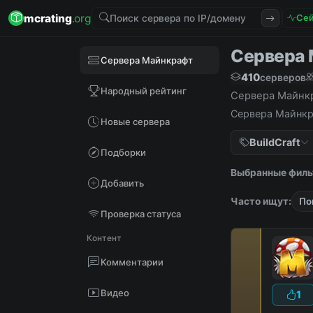
mcrating
.org
Сей
Сервера М
Сервера Майнкрафт
410
серверов
Народный рейтинг
Сервера Майнкра
Сервера Майнкра
Новые сервера
BuildCraft
Подборки
Выбранные филь
Добавить
Часто ищут:
По
Проверка статуса
Контент
Комментарии
Видео
1