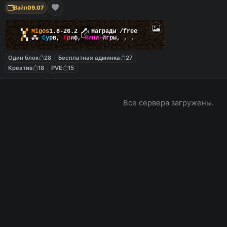
Вайп
09.07
▚
▞
M
i
g
o
s
1.8-26.2
🗡
Награды /free
▞
▚
⁂
С
у
р
в
,
Г
р
и
ф
,
М
и
н
и
-
И
г
р
ы
,
,
,
Один блок
28
Бесплатная админка
27
Креатив
18
PVE
15
Все сервера загружены.