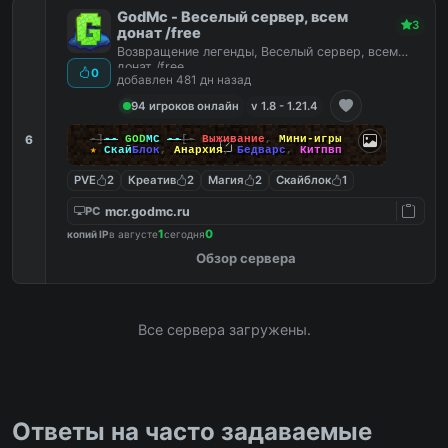
GodMc - Веселый сервер, всем
3
донат /free
Возвращение легенды, Веселый сервер, всем
донат /free
0
добавлен 481 дн назад
94 игроков онлайн
v 1.8 - 1.21.4
6
-]
--
GOD
MC
--
[-
Выживание
,
Мини-игры
★
Скай
Блок
,
Анархия
,
Бедварс
,
Китпвп
PVE
2
Креатив
2
Магия
2
Скайблок
1
mcr.godmc.ru
PC
1
0
копий IP
в августе
сегодня
Обзор сервера
Все сервера загружены.
Ответы на часто задаваемые