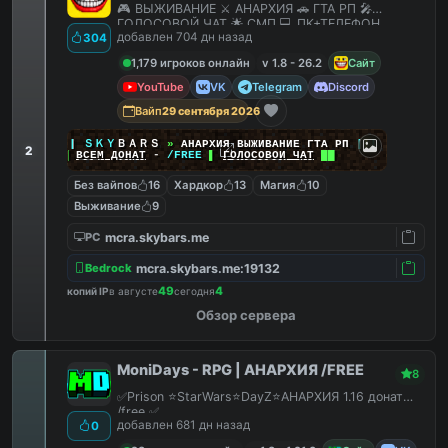
🎮 ВЫЖИВАНИЕ ⚔️ АНАРХИЯ 🚗 ГТА РП 🎤
ГОЛОСОВОЙ ЧАТ 🌟 СМП 💻 ПК+ТЕЛЕФОН
добавлен 704 дн назад
304
1,179 игроков онлайн
v 1.8 - 26.2
Сайт
YouTube
VK
Telegram
Discord
Вайп
29 сентября 2026
|
|
|
ＳＫＹ
ＢＡＲＳ
»
АНАРХИЯ ВЫЖИВАНИЕ ГТА РП
|
|
|
2
██
ВСЕМ ДОНАТ
-
/FREE
▌
ГОЛОСОВОЙ ЧАТ
██
Без вайпов
16
Хардкор
13
Магия
10
Выживание
9
mcra.skybars.me
PC
mcra.skybars.me:19132
Bedrock
49
4
копий IP
в августе
сегодня
Обзор сервера
MoniDays - RPG | АНАРХИЯ /FREE
8
✅Prison ⭐StarWars⭐DayZ⭐АНАРХИЯ 1.16 донат
/free ✅
добавлен 681 дн назад
0