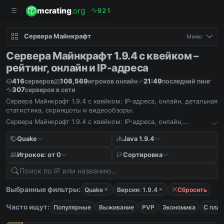
mcrating
.org
9
2
1
Сервера Майнкрафт
Меню
Сервера Майнкрафт 1.9.4 с квейком –
рейтинг, онлайн и IP-адреса
416
108,569
21:49
серверов
игроков онлайн
последний пинг
307
серверов в сети
Сервера Майнкрафт 1.9.4 с квейком: IP-адреса, онлайн, детальная
статистика, скриншоты и видеообзоры.
Сервера Майнкрафт 1.9.4 с квейком: IP-адреса, онлайн,
детальная статистика, скриншоты и видеообзоры.
Quake
Java 1.9.4
Игроков: от 0
Сортировка
Выбранные фильтры:
Quake
Версия: 1.9.4
Сбросить
Часто ищут:
Популярные
Выживание
PVP
Экономика
С пла