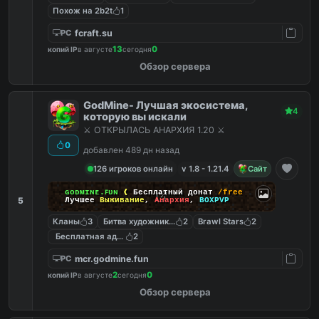
Похож на 2b2t
1
fcraft.su
PC
13
0
копий IP
в августе
сегодня
Обзор сервера
GodMine- Лучшая экосистема,
4
которую вы искали
⚔️ ОТКРЫЛАСЬ АНАРХИЯ 1.20 ⚔️
0
добавлен 489 дн назад
126 игроков онлайн
v 1.8 - 1.21.4
Сайт
ɢᴏᴅᴍɪɴᴇ.ꜰᴜɴ
❰
Бесплатный донат
/free
5
Лучшее
Выживание
,
Анархия
,
BOXPVP
Кланы
3
Битва художников
2
Brawl Stars
2
Бесплатная админка
2
mcr.godmine.fun
PC
2
0
копий IP
в августе
сегодня
Обзор сервера