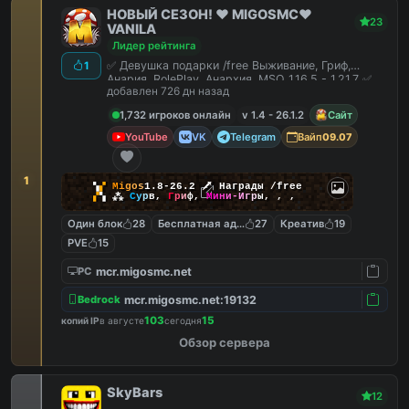
НОВЫЙ СЕЗОН! ❤️ MIGOSMC❤️
23
VANILA
Лидер рейтинга
✅ Девушка подарки /free Выживание, Гриф,
1
Анария, RolePlay, Анархия, MSO 1.16.5 - 1.21.7 ✅
добавлен 726 дн назад
1,732 игроков онлайн
v 1.4 - 26.1.2
Сайт
YouTube
VK
Telegram
Вайп
09.07
1
▚
▞
M
i
g
o
s
1.8-26.2
🗡
Награды /free
▞
▚
⁂
С
у
р
в
,
Г
р
и
ф
,
М
и
н
и
-
И
г
р
ы
,
,
,
Один блок
28
Бесплатная админка
27
Креатив
19
PVE
15
mcr.migosmc.net
PC
mcr.migosmc.net:19132
Bedrock
103
15
копий IP
в августе
сегодня
Обзор сервера
SkyBars
12