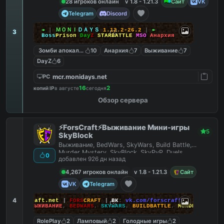
28 игроков онлайн
v 1.8 - 1.21.3
Сайт
VK
Telegram
Discord
↠
┃
ＭＯＮＩ
ＤＡＹＳ
1.12.2-26.2
┃
↞
3
Boss
Prison
Day
Z
STARBATTLE
MSO
Анархия
Зомби апокалипсис
10
Анархия
7
Выживание
7
DayZ
6
mcr.monidays.net
PC
16
2
копий IP
в августе
сегодня
Обзор сервера
⚡ForsCraft⚡Выживание Мини-игры
5
SkyBlock
Выживание, BedWars, SkyWars, Build Battle,
Murder Mystery, SkyBlock, SkyPvP, Duels,
0
добавлен 926 дн назад
HideAndSeek
4,267 игроков онлайн
v 1.8 - 1.21.3
Сайт
VK
Telegram
4
йт
:
ForsCraft.net
|
FORS
CRAFT
|
ВК
:
vk.com/forscraft
ПОИГРАЙ
:
ВЫЖИВАНИЕ
,
BEDWARS
,
SKYWARS
,
BUILDBATTLE
,
MURDERMYSTERY
RolePlay
2
Ламповый
2
Голодные игры
2