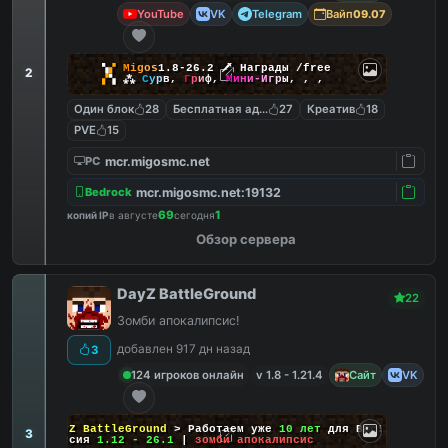
YouTube
VK
Telegram
Вайп
09.07
▚
▞
M
i
g
o
s
1.8-26.2
🗡
Награды /free
2
▞
▚
⁂
С
у
р
в
,
Г
р
и
ф
,
М
и
н
и
-
И
г
р
ы
,
,
,
Один блок
28
Бесплатная админка
27
Креатив
18
PVE
15
mcr.migosmc.net
PC
mcr.migosmc.net:19132
Bedrock
69
1
копий IP
в августе
сегодня
Обзор сервера
DayZ BattleGround
22
Зомби апокалипсис!
добавлен 917 дн назад
3
124 игроков онлайн
v 1.8 - 1.21.4
Сайт
VK
DayZ BattleGround
> Работаем уже
10 лет
для Вас!
3
Версия
1.12 - 26.1
|
зомби апокалипсис