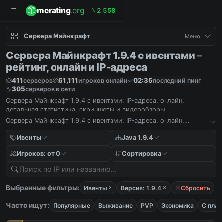
mcrating
.org
2
5
5
8
Сервера Майнкрафт
Меню
Сервера Майнкрафт 1.9.4 с ивентами –
рейтинг, онлайн и IP-адреса
411
61,111
02:35
серверов
игроков онлайн
последний пинг
305
серверов в сети
Сервера Майнкрафт 1.9.4 с ивентами: IP-адреса, онлайн,
детальная статистика, скриншоты и видеообзоры.
Сервера Майнкрафт 1.9.4 с ивентами: IP-адреса, онлайн,
детальная статистика, скриншоты и видеообзоры.
Ивенты
Java 1.9.4
Игроков: от 0
Сортировка
Выбранные фильтры:
Ивенты
Версия: 1.9.4
Сбросить
Часто ищут:
Популярные
Выживание
PVP
Экономика
С пла