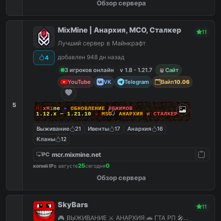
Обзор сервера
MixMine | Анархия, МСО, Сталкер
11
Лучший сервер в Майнкрафт
добавлен 948 дн назад
4
3 игроков онлайн
v 1.8 - 1.21.7
Сайт
YouTube
VK
Telegram
Вайп
10.06
5
M
i
x
M
i
n
e
»
О
Б
Н
О
В
Л
Е
Н
И
Е
Р
Е
Ж
И
М
О
В
1.12.x — 1.21.10
●
M
S
O
,
А
Н
А
Р
Х
И
Я
и
С
Т
А
Л
К
Е
Р
Выживание
21
Ивенты
17
Анархия
16
Кланы
12
mcr.mixmine.net
PC
25
0
копий IP
в августе
сегодня
Обзор сервера
SkyBars
11
🎮 ВЫЖИВАНИЕ ⚔️ АНАРХИЯ 🚗 ГТА РП 🎤