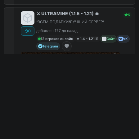
⚔️ ULTRAMINE (1.1.5 - 1.21) 🔥
5
❗️ВСЕМ ПОДАРКИ❗️ЛУЧШИЙ СЕРВЕР❗️
добавлен 177 дн назад
0
12 игроков онлайн
v 1.4 - 1.21.11
Сайт
VK
Telegram
14
Ultra
Mine
!!
Lobby
!!
1.1 - 1.21
Оружие
1
Зарубежные
0
Казино
0
Американские
0
ultramine.net:19132
PC
5
0
копий IP
в августе
сегодня
Обзор сервера
GodMine- Лучшая экосистема,
4
которую вы искали
⚔️ ОТКРЫЛАСЬ АНАРХИЯ 1.20 ⚔️
0
добавлен 487 дн назад