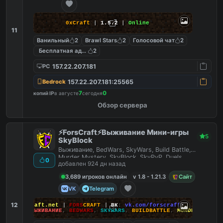
0xCraft
|
1.5.2
|
Online
11
Ванильный
2
Brawl Stars
2
Голосовой чат
2
Бесплатная админка
2
157.22.207.181
PC
157.22.207.181:25565
Bedrock
7
0
копий IP
в августе
сегодня
Обзор сервера
⚡ForsCraft⚡Выживание Мини-игры
5
SkyBlock
Выживание, BedWars, SkyWars, Build Battle,
Murder Mystery, SkyBlock, SkyPvP, Duels,
0
добавлен 924 дн назад
HideAndSeek
3,689 игроков онлайн
v 1.8 - 1.21.3
Сайт
VK
Telegram
12
йт
:
ForsCraft.net
|
FORS
CRAFT
|
ВК
:
vk.com/forscraft
ПОИГРАЙ
:
ВЫЖИВАНИЕ
,
BEDWARS
,
SKYWARS
,
BUILDBATTLE
,
MURDERMYSTERY