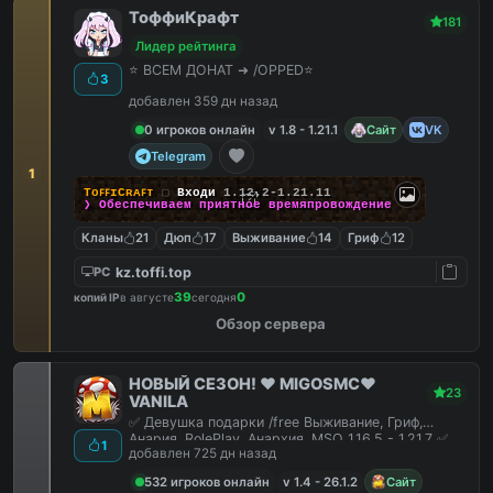
ТоффиКрафт
181
Лидер рейтинга
⭐ ВСЕМ ДОНАТ ➜ /OPPED⭐
3
добавлен 359 дн назад
0 игроков онлайн
v 1.8 - 1.21.1
Сайт
VK
Telegram
1
TᴏꜰꜰɪCʀᴀꜰᴛ
▢
Входи
1.12.2-1.21.11
❯ Обеспечиваем
приятное
времяпровождение
Кланы
21
Дюп
17
Выживание
14
Гриф
12
kz.toffi.top
PC
39
0
копий IP
в августе
сегодня
Обзор сервера
НОВЫЙ СЕЗОН! ❤️ MIGOSMC❤️
23
VANILA
✅ Девушка подарки /free Выживание, Гриф,
Анария, RolePlay, Анархия, MSO 1.16.5 - 1.21.7 ✅
1
добавлен 725 дн назад
532 игроков онлайн
v 1.4 - 26.1.2
Сайт