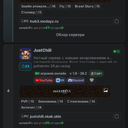
Зомби апокалипсис
16
Fly
15
Brawl Stars
15
Сталкер
13
hub3.mcdayz.ru
PC
47
0
копий IP
в августе
сегодня
Обзор сервера
JustChill
12
Уютный сервер с новыми зачарованиями и
системой прокачки. Вход доступен с версий от
добавлен 38 дн назад
33
1.9 до 26.2
0 игроков онлайн
v 1.9 - 26.2
Сайт
YouTube
VK
Discord
4
JustChill
PVP
15
Экономика
14
С плагинами
14
Античит
14
justchill.okak.skin
PC
25
0
копий IP
в августе
сегодня