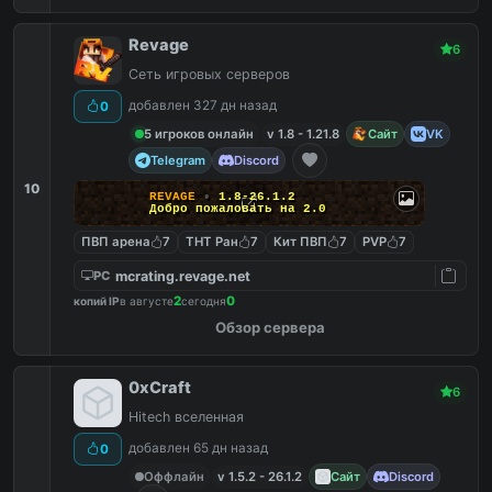
Revage
6
Сеть игровых серверов
добавлен 327 дн назад
0
5 игроков онлайн
v 1.8 - 1.21.8
Сайт
VK
Telegram
Discord
10
REVAGE
•
1.8-26.1.2
Добро пожаловать на 2.0
ПВП арена
7
ТНТ Ран
7
Кит ПВП
7
PVP
7
mcrating.revage.net
PC
2
0
копий IP
в августе
сегодня
Обзор сервера
0xCraft
6
Hitech вселенная
добавлен 65 дн назад
0
Оффлайн
v 1.5.2 - 26.1.2
Сайт
Discord