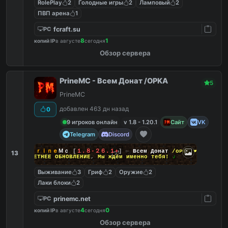
RolePlay
2
Голодные игры
2
Ламповый
2
ПВП арена
1
fcraft.su
PC
8
1
копий IP
в августе
сегодня
Обзор сервера
PrineMC - Всем Донат /OPKA
5
PrineMC
добавлен 463 дн назад
0
9 игроков онлайн
v 1.8 - 1.20.1
Сайт
VK
Telegram
Discord
❤
Ｐｒｉｎｅ
Ｍｃ
[
１.８-２６.１+
]
▻
Всем Донат
/ᴏᴘᴋᴀ
❤
13
♪
ЛЕТНЕЕ ОБНОВЛЕНИЕ
,
Мы ждём именно тебя!
♪
Выживание
3
Гриф
2
Оружие
2
Лаки блоки
2
prinemc.net
PC
4
0
копий IP
в августе
сегодня
Обзор сервера