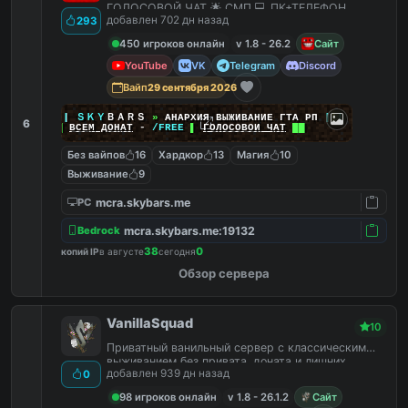
ГОЛОСОВОЙ ЧАТ 🌟 СМП 💻 ПК+ТЕЛЕФОН
добавлен 702 дн назад
293
450 игроков онлайн
v 1.8 - 26.2
Сайт
YouTube
VK
Telegram
Discord
Вайп
29 сентября 2026
|
|
|
ＳＫＹ
ＢＡＲＳ
»
АНАРХИЯ ВЫЖИВАНИЕ ГТА РП
|
|
|
6
██
ВСЕМ ДОНАТ
-
/FREE
▌
ГОЛОСОВОЙ ЧАТ
██
Без вайпов
16
Хардкор
13
Магия
10
Выживание
9
mcra.skybars.me
PC
mcra.skybars.me:19132
Bedrock
38
0
копий IP
в августе
сегодня
Обзор сервера
VanillaSquad
10
Приватный ванильный сервер с классическим
выживанием без привата, доната и лишних
добавлен 939 дн назад
0
плагинов.
98 игроков онлайн
v 1.8 - 26.1.2
Сайт