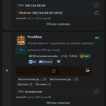
188.134.69.60
PC
188.134.69.60:19132
Bedrock
1
0
копий IP
в августе
сегодня
Обзор сервера
FoxMine
6
Играй вместе с друзьями на нашем сервере!
добавлен 803 дн назад
1
226 игроков онлайн
v 1.8 - 1.20.6
Сайт
VK
Discord
9
Бесплатный донат
3
Бесплатные донат кейсы
2
Крутые
2
Лучшие
2
foxmine.net
PC
5
0
копий IP
в августе
сегодня
Обзор сервера