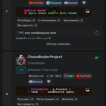
YouTube
Telegram
Discord
V
A
N
I
L
L
A
S
Q
U
A
D
7
🫶
З
д
е
с
ь
м
о
ж
н
о
п
р
о
с
т
о
б
ы
т
ь
с
в
о
и
м
.
Ютуберы
6
С плагинами
4
Экономика
2
Без доната
2
mcr.vanillasquad.com
PC
4
0
копий IP
в августе
сегодня
Обзор сервера
ChaosRealm Project
7
ChaosRealm
добавлен 19 дн назад
1
Оффлайн
v 1.8 - 26.2
Сайт
YouTube
Discord
◈
ChaosRealm
◈
┃ Project
┃
➜
Твой
хаос
начинается здесь
8
Русские
0
Регистрация
0
Bedrock
0
Без привата
0