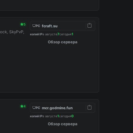
5
fcraft.su
PC
ock, SkyPvP,
7
1
копий IP
в августе
сегодня
Обзор сервера
4
mcr.godmine.fun
PC
1
0
копий IP
в августе
сегодня
Обзор сервера