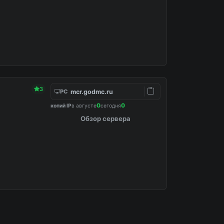
3
mcr.godmc.ru
PC
0
0
копий IP
в августе
сегодня
Обзор сервера