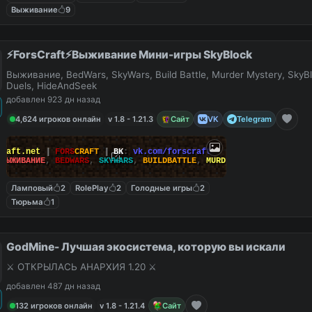
Выживание
9
⚡ForsCraft⚡Выживание Мини-игры SkyBlock
Выживание, BedWars, SkyWars, Build Battle, Murder Mystery, SkyBl
Duels, HideAndSeek
добавлен 923 дн назад
4,624 игроков онлайн
v 1.8 - 1.21.3
Сайт
VK
Telegram
Craft.net
|
FORS
CRAFT
|
ВК
:
vk.com/forscraft
ВЫЖИВАНИЕ
,
BEDWARS
,
SKYWARS
,
BUILDBATTLE
,
MURDERMYSTERY
Ламповый
2
RolePlay
2
Голодные игры
2
Тюрьма
1
GodMine- Лучшая экосистема, которую вы искали
⚔️ ОТКРЫЛАСЬ АНАРХИЯ 1.20 ⚔️
добавлен 487 дн назад
132 игроков онлайн
v 1.8 - 1.21.4
Сайт