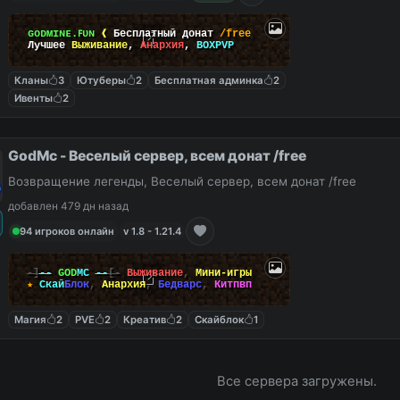
ɢᴏᴅᴍɪɴᴇ.ꜰᴜɴ
❰
Бесплатный донат
/free
Лучшее
Выживание
,
Анархия
,
BOXPVP
Кланы
3
Ютуберы
2
Бесплатная админка
2
Ивенты
2
GodMc - Веселый сервер, всем донат /free
Возвращение легенды, Веселый сервер, всем донат /free
добавлен 479 дн назад
94 игроков онлайн
v 1.8 - 1.21.4
-]
--
GOD
MC
--
[-
Выживание
,
Мини-игры
★
Скай
Блок
,
Анархия
,
Бедварс
,
Китпвп
Магия
2
PVE
2
Креатив
2
Скайблок
1
Все сервера загружены.