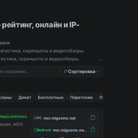
рейтинг, онлайн и IP-
 сети
статистика, скриншоты и видеообзоры.
атистика, скриншоты и видеообзоры.
Сортировка
Кланы
Донат
Бесплатные
Пиратские
Приват
Лидер рейтинга
mcr.migosmc.net
PC
нархия, MSO
mcr.migosmc.net:19132
Bedrock