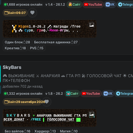
1,688 игроков онлайн
v 1.4 - 26.1.2
Сайт
YouTube
VK
Teleg
Вайп
09.07
▚
▞
M
i
g
o
s
1.8-26.2
🗡
Награды /free
▞
▚
⁂
С
у
р
в
,
Г
р
и
ф
,
М
и
н
и
-
И
г
р
ы
,
,
,
Один блок
28
Бесплатная админка
27
Креатив
18
PVE
15
SkyBars
🎮 ВЫЖИВАНИЕ ⚔️ АНАРХИЯ 🚗 ГТА РП 🎤 ГОЛОСОВОЙ ЧАТ 🌟 С
ПК+ТЕЛЕФОН
добавлен 702 дн назад
1,332 игроков онлайн
v 1.8 - 26.2
Сайт
YouTube
VK
Telegr
Вайп
29 сентября 2026
|
|
ＳＫＹ
ＢＡＲＳ
»
АНАРХИЯ ВЫЖИВАНИЕ ГТА РП
|
|
|
██
ВСЕМ ДОНАТ
-
/FREE
▌
ГОЛОСОВОЙ ЧАТ
██
Без вайпов
16
Хардкор
13
Магия
10