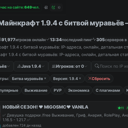
час на сайте:
6
4
9
чел.
айнкрафт 1.9.4 с битвой муравьёв – 
91,977
13:34
305
игроков онлайн
последний пинг
серверов в
фт 1.9.4 с битвой муравьёв: IP-адреса, онлайн, детальная 
фт 1.9.4 с битвой муравьёв: IP-адреса, онлайн, детальная ст
ьёв
Java 1.9.4
Игроков: от 0
тры:
Битва муравьёв
Версия: 1.9.4
Сбросить
пулярные
Выживание
PVP
Экономика
С плагинами
НОВЫЙ СЕЗОН! ❤️ MIGOSMC❤️ VANILA
11
✅ Девушка подарки /free Выживание, Гриф, Анария, RolePlay, А
1.16.5 - 1.21.7 ✅
добавлен 724 дн назад