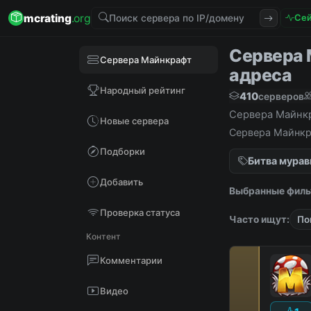
mcrating
.org
Сей
Сервера М
Сервера Майнкрафт
адреса
Народный рейтинг
410
серверов
Сервера Майнкра
Новые сервера
Сервера Майнкра
Подборки
Битва мурав
Добавить
Выбранные филь
Проверка статуса
Часто ищут:
По
Контент
Комментарии
Видео