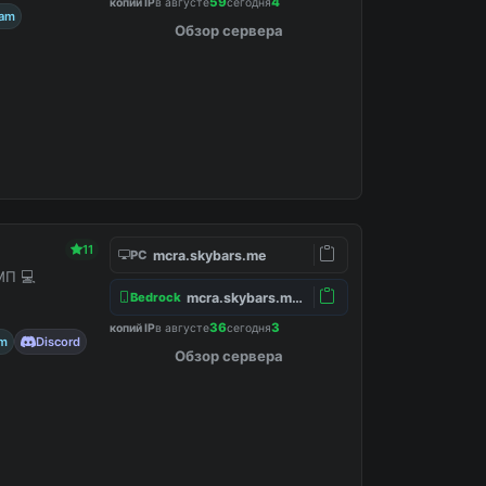
59
4
копий IP
в августе
сегодня
ram
Обзор сервера
11
mcra.skybars.me
PC
МП 💻
mcra.skybars.me:19132
Bedrock
36
3
копий IP
в августе
сегодня
am
Discord
Обзор сервера