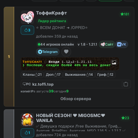
ТоффиКрафт
181
Лидер рейтинга
⭐ ВСЕМ ДОНАТ ➜ /OPPED⭐
3
добавлен 359 дн назад
44 игроков онлайн
v 1.8 - 1.21.1
Сайт
VK
Telegram
1
TᴏꜰꜰɪCʀᴀꜰᴛ
▢
Входи
1.12.2-1.21.11
❯ Поспеши, скидки
более 40%
на весь донат
Кланы
21
Дюп
17
Выживание
14
Гриф
12
kz.toffi.top
PC
39
9
копий IP
в августе
сегодня
Обзор сервера
НОВЫЙ СЕЗОН! ❤️ MIGOSMC❤️
23
VANILA
✅ Девушка подарки /free Выживание, Гриф,
Анария, RolePlay, Анархия, MSO 1.16.5 - 1.21.7 ✅
1
добавлен 724 дн назад