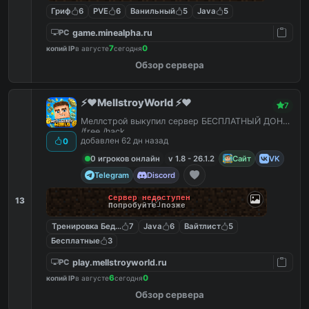
Гриф
6
PVE
6
Ванильный
5
Java
5
game.minealpha.ru
PC
7
0
копий IP
в августе
сегодня
Обзор сервера
⚡️❤️MellstroyWorld ⚡️❤️
7
Меллстрой выкупил сервер БЕСПЛАТНЫЙ ДОНАТ
/free /hack
добавлен 62 дн назад
0
0 игроков онлайн
v 1.8 - 26.1.2
Сайт
VK
Telegram
Discord
Сервер недоступен
13
Попробуйте позже
Тренировка Бед Варс
7
Java
6
Вайтлист
5
Бесплатные
3
play.mellstroyworld.ru
PC
6
0
копий IP
в августе
сегодня
Обзор сервера