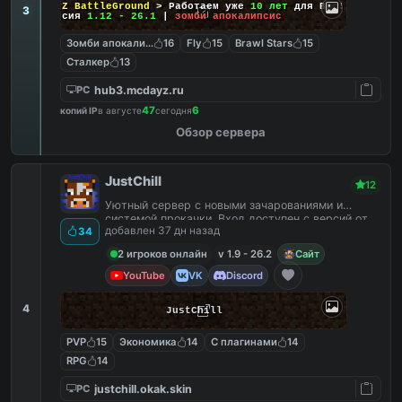
DayZ BattleGround
> Работаем уже
10 лет
для Вас!
3
Версия
1.12 - 26.1
|
зомби апокалипсис
Зомби апокалипсис
16
Fly
15
Brawl Stars
15
Сталкер
13
hub3.mcdayz.ru
PC
47
6
копий IP
в августе
сегодня
Обзор сервера
JustChill
12
Уютный сервер с новыми зачарованиями и
системой прокачки. Вход доступен с версий от
добавлен 37 дн назад
34
1.9 до 26.2
2 игроков онлайн
v 1.9 - 26.2
Сайт
YouTube
VK
Discord
4
JustChill
PVP
15
Экономика
14
С плагинами
14
RPG
14
justchill.okak.skin
PC