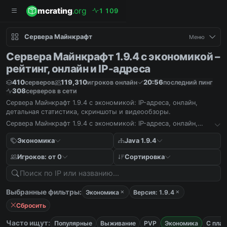
mcrating
.org
1
1
0
9
Сервера Майнкрафт
Меню
Сервера Майнкрафт 1.9.4 с экономикой –
рейтинг, онлайн и IP-адреса
410
119,310
20:56
серверов
игроков онлайн
последний пинг
308
серверов в сети
Сервера Майнкрафт 1.9.4 с экономикой: IP-адреса, онлайн,
детальная статистика, скриншоты и видеообзоры.
Сервера Майнкрафт 1.9.4 с экономикой: IP-адреса, онлайн,
детальная статистика, скриншоты и видеообзоры.
Экономика
Java 1.9.4
Игроков: от 0
Сортировка
Выбранные фильтры:
Экономика
Версия: 1.9.4
Сбросить
Часто ищут:
Популярные
Выживание
PVP
Экономика
С пла