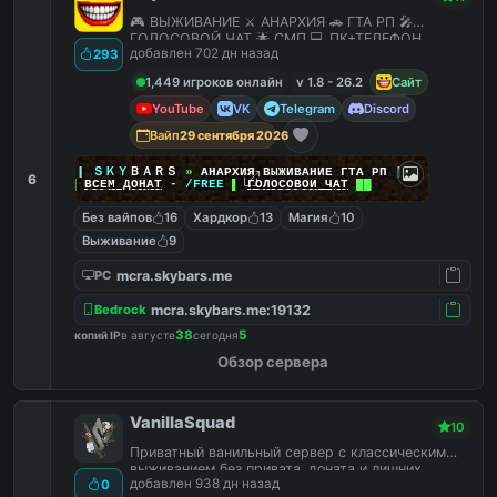
🎮 ВЫЖИВАНИЕ ⚔️ АНАРХИЯ 🚗 ГТА РП 🎤
ГОЛОСОВОЙ ЧАТ 🌟 СМП 💻 ПК+ТЕЛЕФОН
добавлен 702 дн назад
293
1,449 игроков онлайн
v 1.8 - 26.2
Сайт
YouTube
VK
Telegram
Discord
Вайп
29 сентября 2026
|
|
|
ＳＫＹ
ＢＡＲＳ
»
АНАРХИЯ ВЫЖИВАНИЕ ГТА РП
|
|
|
6
██
ВСЕМ ДОНАТ
-
/FREE
▌
ГОЛОСОВОЙ ЧАТ
██
Без вайпов
16
Хардкор
13
Магия
10
Выживание
9
mcra.skybars.me
PC
mcra.skybars.me:19132
Bedrock
38
5
копий IP
в августе
сегодня
Обзор сервера
VanillaSquad
10
Приватный ванильный сервер с классическим
выживанием без привата, доната и лишних
добавлен 938 дн назад
0
плагинов.