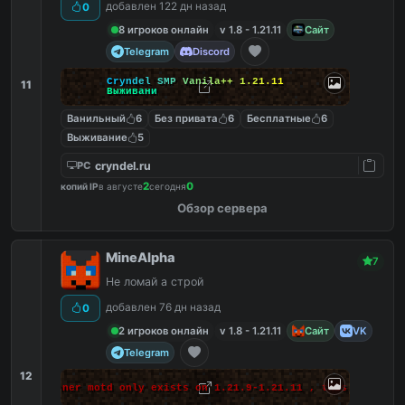
добавлен 122 дн назад
0
8 игроков онлайн
v 1.8 - 1.21.11
Сайт
Telegram
Discord
C
r
y
n
d
e
l
S
M
P
V
a
n
i
l
a
+
+
1
.
2
1
.
1
1
11
В
ы
ж
и
в
а
н
и
Ванильный
6
Без привата
6
Бесплатные
6
Выживание
5
cryndel.ru
PC
2
0
копий IP
в августе
сегодня
Обзор сервера
MineAlpha
7
Не ломай а строй
добавлен 76 дн назад
0
2 игроков онлайн
v 1.8 - 1.21.11
Сайт
VK
Telegram
12
 makes banner motd only exists on 1.21.9-1.21.11 , this massage 