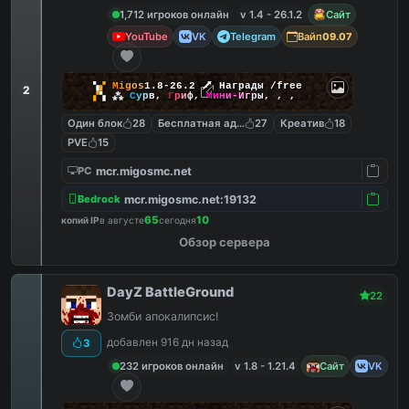
1,712 игроков онлайн
v 1.4 - 26.1.2
Сайт
YouTube
VK
Telegram
Вайп
09.07
▚
▞
M
i
g
o
s
1.8-26.2
🗡
Награды /free
2
▞
▚
⁂
С
у
р
в
,
Г
р
и
ф
,
М
и
н
и
-
И
г
р
ы
,
,
,
Один блок
28
Бесплатная админка
27
Креатив
18
PVE
15
mcr.migosmc.net
PC
mcr.migosmc.net:19132
Bedrock
65
10
копий IP
в августе
сегодня
Обзор сервера
DayZ BattleGround
22
Зомби апокалипсис!
добавлен 916 дн назад
3
232 игроков онлайн
v 1.8 - 1.21.4
Сайт
VK