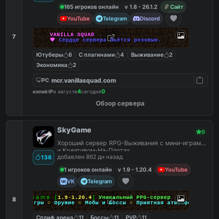
165 игроков онлайн
v 1.8 - 26.1.2
Сайт
YouTube
Telegram
Discord
V
A
N
I
L
L
A
S
Q
U
A
D
7
💗
С
е
р
д
ц
е
с
е
р
в
е
р
а
б
ь
ё
т
с
я
р
о
з
о
в
ы
м
.
Ютуберы
6
С плагинами
4
Выживание
2
Экономика
2
mcr.vanillasquad.com
PC
4
0
копий IP
в августе
сегодня
Обзор сервера
SkyGame
9
Хороший сервер RPG-Выживания с мини-играми
и Креативом-На-Плотах.
добавлен 862 дн назад
136
1 игроков онлайн
v 1.9 - 1.20.4
YouTube
VK
Telegram
Ｓｋｙ
Ｇａｍｅ
[
1.9
-
1.20.4
]
Уникальный PPG-сервер
8
Мини-игры
○
Оружие
○
Мобы и Боссы
○
Приятная атмосфера
Сплиф арена
11
Боссы
11
PVP
11