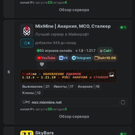
23
4
копий IP
в августе
сегодня
Обзор сервера
MixMine | Анархия, МСО, Сталкер
11
Лучший сервер в Майнкрафт
добавлен 948 дн назад
4
50 игроков онлайн
v 1.8 - 1.21.7
Сайт
YouTube
VK
Telegram
Вайп
10.06
5
M
i
x
M
i
n
e
»
О
Б
Н
О
В
Л
Е
Н
И
Е
Р
Е
Ж
И
М
О
В
1.12.x — 1.21.10
●
M
S
O
,
А
Н
А
Р
Х
И
Я
и
С
Т
А
Л
К
Е
Р
Выживание
21
Ивенты
17
Анархия
16
Кланы
12
mcr.mixmine.net
PC
25
3
копий IP
в августе
сегодня
Обзор сервера
SkyBars
11