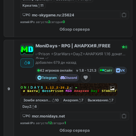
Креатив
11
mc-skygame.ru:25624
PC
2
0
копий IP
в августе
сегодня
Обзор сервера
MoniDays - RPG | АНАРХИЯ /FREE
8
✅Prison ⭐StarWars⭐DayZ⭐АНАРХИЯ 1.16 донат
/free ✅
добавлен 679 дн назад
0
42 игроков онлайн
v 1.8 - 1.21.3
Сайт
VK
Telegram
Discord
↠
┃
ＭＯＮＩ
ＤＡＹＳ
1.12.2-26.2
┃
↞
9
[
Боссы и Шахты
]
Boss
Prison
MSO
Анархия
Day
Z
STARBATTLE
Зомби апокалипсис
10
Анархия
7
Выживание
7
DayZ
6
mcr.monidays.net
PC
12
1
копий IP
в августе
сегодня
Обзор сервера