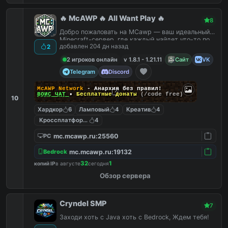
🔥 McAWP 🔥 All Want Play 🔥
8
Добро пожаловать на MCawp — ваш идеальный
Minecraft-сервер, где каждый найдет что-то по
добавлен 204 дн назад
2
душе!
2 игроков онлайн
v 1.8.1 - 1.21.11
Сайт
VK
Telegram
Discord
McAWP Network
- Анархия без правил!
ВОЙС ЧАТ
•
Бесплатные донаты
(/code free)
10
Хардкор
6
Ламповый
4
Креатив
4
Кроссплатформенный
4
mc.mcawp.ru:25560
PC
mc.mcawp.ru:19132
Bedrock
32
1
копий IP
в августе
сегодня
Обзор сервера
Cryndel SMP
7
Заходи хоть с Java хоть с Bedrock, Ждем тебя!