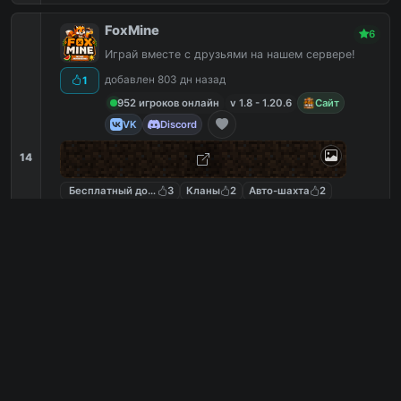
FoxMine
6
Играй вместе с друзьями на нашем сервере!
добавлен 803 дн назад
1
952 игроков онлайн
v 1.8 - 1.20.6
Сайт
VK
Discord
14
Бесплатный донат
3
Кланы
2
Авто-шахта
2
Вещи Бога
2
foxmine.net
PC
5
0
копий IP
в августе
сегодня
Обзор сервера
Revage
6
Сеть игровых серверов
добавлен 326 дн назад
0
10 игроков онлайн
v 1.8 - 1.21.8
Сайт
VK