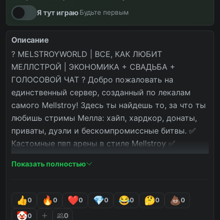
Я тут играю
Будьте первым
Описание
? MELSTROYWORLD | ВСЕ, КАК ЛЮБИТ 
МЕЛЛСТРОЙ | ЭКОНОМИКА + СВАДЬБА + 
ГОЛОСОВОЙ ЧАТ ? Добро пожаловать на 
единственный сервер, созданный по лекалам 
самого Mellstroy! Здесь ты найдешь то, за что ты 
любишь стримы Мелла: хайп, хардкор, донаты, 
приваты, дуэли и бескомпромиссные битвы. ✅ 
Кастомные пвп арены в стиле Mellstroy ✅ 
Голосовой чат без цензуры (маты, хайп, крики) ✅ 
Показать полностью
Экономика со свадьбами, разводами и ипотекой 
✅ Приватные беседки для донатеров ✅ Рейтинг 
«Лучший спонсор» ✅ Ивенты с голосованием
0
0
0
0
0
0
0
0
0