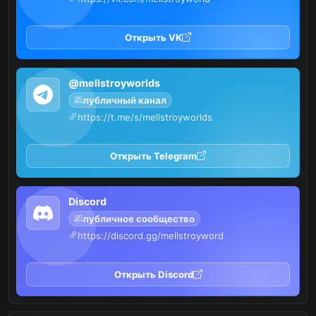
Открыть VK
@mellstroyworlds
публичный канал
https://t.me/s/mellstroyworlds
Открыть Telegram
Discord
публичное сообщество
https://discord.gg/mellstroyword
Открыть Discord