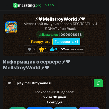
mcrating
.org
1
4
5
⚡️❤️MellstroyWorld ⚡️❤️
Меллстрой выкупил сервер БЕСПЛАТНЫЙ
ДОНАТ /free /hack
Владелец
#000008058
Раскрутить
Голосовать +1
2
7
0
52
место в топе
Информация о сервере ⚡️❤️
MellstroyWorld ⚡️❤️
IP
Скопи
Копирований IP адреса:
22
за 30 дней
1
сегодня