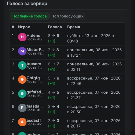
Голоса за сервер
Последние голоса
Топ голосующих
#
Игрок
Голоса
Время
Hidens
1
8
→
9
суббота, 13 июн. 2026 в
H
Гость #51MV
(+1)
03:48
MisterParot
2
7
→
8
понедельник, 08 июн. 2026
M
Гость #20BG
(+1)
в 18:24
topserv
3
6
→
7
понедельник, 08 июн. 2026
T
Гость #W5WR
(+1)
в 02:11
Ghfgfghgf_3
4
5
→
6
воскресенье, 07 июн. 2026
G
Гость #T0MW
(+1)
в 22:46
gdfsfsdefs
5
4
→
5
воскресенье, 07 июн. 2026
G
Гость #R0HX
(+1)
в 21:37
fsasdasffhj
6
3
→
4
воскресенье, 07 июн. 2026
F
Гость #0KAH
(+1)
в 20:50
asdasff
7
2
→
3
воскресенье, 07 июн. 2026
A
Гость #2QCK
(+1)
в 20:17
andrey
8
1
→
2
воскресенье, 07 июн. 2026