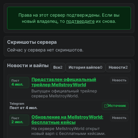
Права на этот сервер подтверждены. Если вы
новый владелец, то
подтвердите
их снова.
Скриншоты сервера
Сейчас у сервера нет скриншотов.
Новости и вайпы
Все
2
История вайпов
0
Новости
2
Представлен официальный
Новость
Пост
4 июл.
трейлер MellstroyWorld
Выпущен официальный трейлер
сервера MellstroyWorld.
Telegram
Источник
Пост от 4 июл.
Обновление на MellstroyWorld:
Новость
Пост
2 июл.
бесплатные кейсы
На сервере MellstroyWorld открыт
новый варп с бесплатными кейсами.