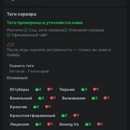
Теги сервера
Теги проверены и уточняются нами
Изучили:
Соц. сети сервера
Описание сервера
Официальный сайт
После игры оцените актуальность — только вы знаете
правду
Оценить теги
54 тегов · 7 категорий
Основные
Ютуберы
2
1
Тюрьма
3
1
Ванильный
2
1
Выживание
2
1
Креатив
2
1
Кроссплатформенный
2
1
Лицензия
2
1
Among Us
2
1