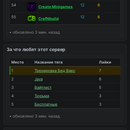
54
12
6
Create Minigames
Java
6
0
55
12
6
CrafNbuild
Похожие на известные
• обновлено 3 мин. назад
Похожие на MineShield
3
0
За что любят этот сервер
Для тренировки
Место
Название тега
Лайки
Тренировка PVP
2
0
1
Тренировка Бед Варс
7
Тренировка Бед Варс
7
0
2
Java
6
Тренировка строительства
2
0
3
Вайтлист
5
4
Тюрьма
3
5
Бесплатные
3
• обновлено 3 мин. назад