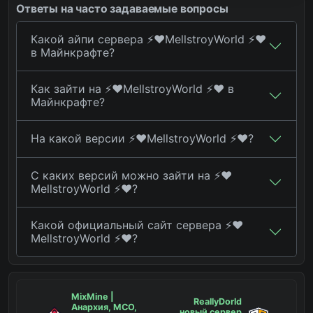
Ответы на часто задаваемые вопросы
Какой айпи сервера ⚡️❤️MellstroyWorld ⚡️❤️
в Майнкрафте?
Как зайти на ⚡️❤️MellstroyWorld ⚡️❤️ в
Майнкрафте?
На какой версии ⚡️❤️MellstroyWorld ⚡️❤️?
С каких версий можно зайти на ⚡️❤️
MellstroyWorld ⚡️❤️?
Какой официальный сайт сервера ⚡️❤️
MellstroyWorld ⚡️❤️?
MixMine |
ReallyDorld
Анархия, МСО,
новый сервер