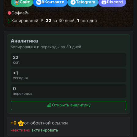
Сайт
ВКонтакте
Telegram
Discord
Оффлайн
Копирований IP:
22
за 30 дней,
1
сегодня
Аналитика
Копирования и переходы за 30 дней
22
коп.
+1
сегодня
0
переходов
Открыть аналитику
+0
от обратной ссылки
неактивно
активировать