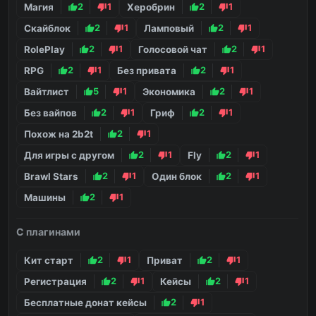
Магия
2
1
Херобрин
2
1
Скайблок
2
1
Ламповый
2
1
RolePlay
2
1
Голосовой чат
2
1
RPG
2
1
Без привата
2
1
Вайтлист
5
1
Экономика
2
1
Без вайпов
2
1
Гриф
2
1
Похож на 2b2t
2
1
Для игры с другом
2
1
Fly
2
1
Brawl Stars
2
1
Один блок
2
1
Машины
2
1
С плагинами
Кит старт
2
1
Приват
2
1
Регистрация
2
1
Кейсы
2
1
Бесплатные донат кейсы
2
1