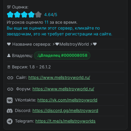
💯 Оценка:
4.64
/
5
Игроков оценило
11
за все время.
Вы еще не оценили этот сервер, кликайте по
звездочкам, это не требует регистрации на сайте.
❤️ Название сервера:
⚡️❤️MellstroyWorld ⚡️❤️
👤 Владелец:
Владелец #000008058
🚪 Версия:
1.8 - 26.1.2
Сайт:
https://www.mellstroyworld.ru/
Форум:
https://www.mellstroyworld.ru/
VKontakte:
https://vk.com/mellstroyworld
Discord:
https://discord.gg/mellstroyword
Telegram:
https://t.me/s/mellstroyworlds