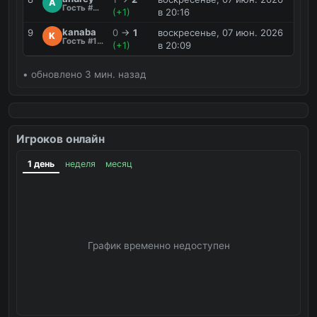
A
Гость #KX9R
(+1)
в 20:16
kanaba
9
0
→
1
воскресенье, 07 июн. 2026
K
Гость #1UO8
(+1)
в 20:09
• обновлено 3 мин. назад
Игроков онлайн
1 день
неделя
месяц
График временно недоступен