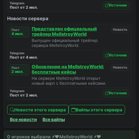
Telegram
Источник
Пост от 2 июл.
Новости сервера
Представлен официальный
Новость
Пост
4 июл.
трейлер MellstroyWorld
Выпущен официальный трейлер
сервера MellstroyWorld.
Telegram
Источник
Пост от 4 июл.
Обновление на MellstroyWorld:
Новость
Пост
2 июл.
бесплатные кейсы
На сервере MellstroyWorld открыт
новый варп с бесплатными кейсами.
Telegram
Источник
Пост от 2 июл.
Новости этого сервера
Вайпы этого сервера
Все новости
Все вайпы
0 игроков выбрали ⚡️❤️MellstroyWorld ⚡️❤️
вайпы
новости
снова онлайн