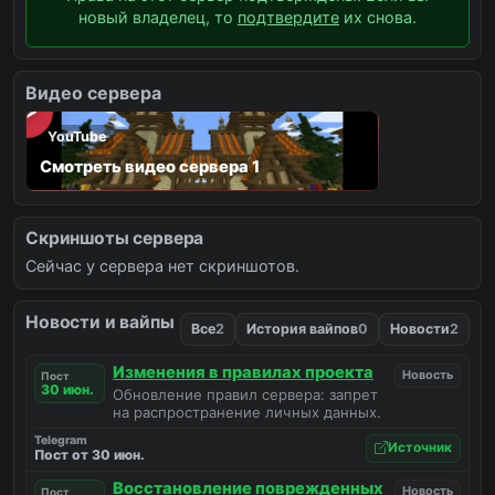
новый владелец, то
подтвердите
их снова.
Видео сервера
YouTube
Смотреть видео сервера 1
Скриншоты сервера
Сейчас у сервера нет скриншотов.
Новости и вайпы
Все
2
История вайпов
0
Новости
2
Изменения в правилах проекта
Новость
Пост
30 июн.
Обновление правил сервера: запрет
на распространение личных данных.
Telegram
Источник
Пост от 30 июн.
Восстановление поврежденных
Новость
Пост