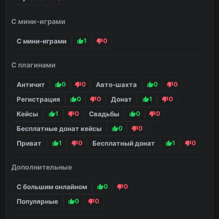
С мини-играми
С мини-играми
1
0
С плагинами
Античит
0
0
Авто-шахта
0
0
Регистрация
0
0
Донат
1
0
Кейсы
1
0
Свадьбы
0
0
Бесплатные донат кейсы
0
0
Приват
1
0
Бесплатный донат
1
0
Дополнительные
С большим онлайном
0
0
Популярные
0
0