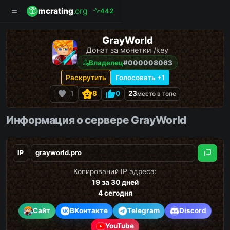
mcrating
.org
4
4
2
GrayWorld
Донат за монетки /key
Владелец
#000008063
Раскрутить
Голосовать +1
1
8
0
23
место в топе
Информация о сервере GrayWorld
IP
Скопи
Копирований IP адреса:
19
за 30 дней
4
сегодня
Сайт
ВКонтакте
Telegram
Discord
YouTube