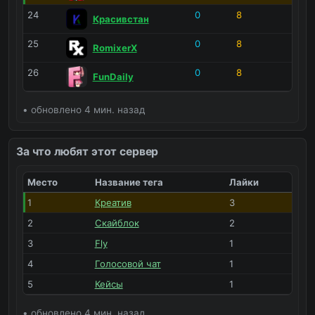
Тренировка строительства
24
0
0
0
8
Красивстан
25
0
8
RomixerX
26
0
8
FunDaily
• обновлено 4 мин. назад
За что любят этот сервер
Место
Название тега
Лайки
1
Креатив
3
2
Скайблок
2
3
Fly
1
4
Голосовой чат
1
5
Кейсы
1
• обновлено 4 мин. назад