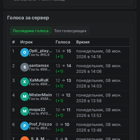
Голоса за сервер
Последние голоса
Топ голосующих
#
Игрок
Голоса
Время
Opti_player
1
14
→
15
понедельник, 08 июн.
O
Гость #HLII
(+1)
2026 в 14:18
santamax
2
13
→
14
понедельник, 08 июн.
S
Гость #96GN
(+1)
2026 в 14:08
XaMuRuK
3
12
→
13
понедельник, 08 июн.
X
Гость #8R6F
(+1)
2026 в 14:03
MisterMain
4
11
→
12
понедельник, 08 июн.
M
Гость #XMW3
(+1)
2026 в 13:58
mopa22
5
10
→
11
понедельник, 08 июн.
M
Гость #VGK3
(+1)
2026 в 13:52
Prof_Frizzo
6
9
→
10
понедельник, 08 июн.
P
Гость #B4WO
(+1)
2026 в 13:48
_S_A_M_A_G_O_H_
7
8
→
9
понедельник, 08 июн.