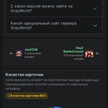
С каких версий можно зайти на
GrayWorld?
Какой официальный сайт сервера
GrayWorld?
DayZ
JustChill
BattleGround
←
→
2 игрока(ов)
255 игрока(ов)
онлайн
онлайн
Качество карточки
Заполненность влияет на бесплатные звезды владельца;
подтвержденные жалобы учитываются отдельным
штрафом.
Качество карточки 80%