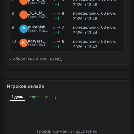
_
Гость #3ZDK
(+1)
2026 в 13:46
_S_A_M_A_G_O_H_
8
7
→
8
понедельник, 08 июн.
_
Гость #3ZDK
(+1)
2026 в 13:46
pukanishe228
9
6
→
7
понедельник, 08 июн.
P
Гость #J0M6
(+1)
2026 в 13:44
Kotyara_0fficial
10
5
→
6
понедельник, 08 июн.
K
Гость #OTXE
(+1)
2026 в 13:43
• обновлено 4 мин. назад
Игроков онлайн
1 день
неделя
месяц
График временно недоступен