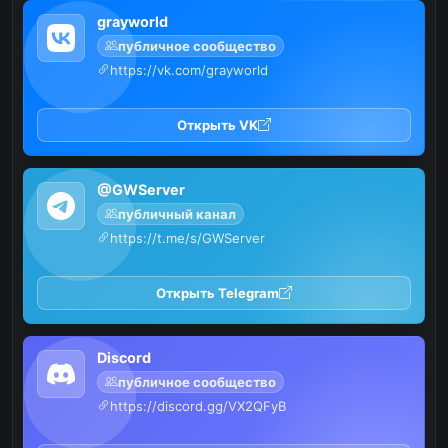
grayworld
публичное сообщество
https://vk.com/grayworld
Открыть VK
@GWServer
публичный канал
https://t.me/s/GWServer
Открыть Telegram
Discord
публичное сообщество
https://discord.gg/VX2QFyB