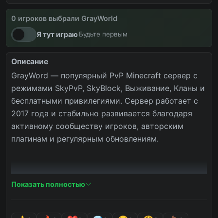
0 игроков выбрали GrayWorld
вайпы
новости
снова онлайн
Я тут играю
Будьте первым
Описание
GrayWord — популярный PvP Minecraft сервер с 
режимами SkyPvP, SkyBlock, Выживание, Кланы и 
бесплатными привилегиями. Сервер работает с 
2017 года и стабильно развивается благодаря 
активному сообществу игроков, авторским 
плагинам и регулярным обновлениям.

⭐ SkyPvP, SkyBlock,  Кланы

Показать полностью
⭐ Бесплатная админка через /key
