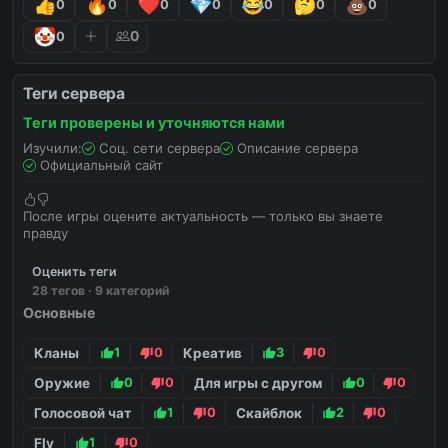
0
0
0
0
0
0
0
⭐ Донат можно получить бесплатно

0
0
Теги сервера
Теги проверены и уточняются нами
Изучили:
Соц. сети сервера
Описание сервера
Официальный сайт
После игры оцените актуальность — только вы знаете
правду
Оценить теги
28 тегов · 9 категорий
Основные
Кланы
1
0
Креатив
3
0
Оружие
0
0
Для игры с другом
0
0
Голосовой чат
1
0
Скайблок
2
0
Fly
1
0