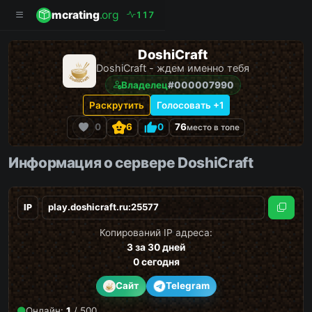
mcrating
.org
1
1
7
DoshiCraft
DoshiCraft - ждем именно тебя
Владелец
#000007990
Раскрутить
Голосовать +1
0
6
0
76
место в топе
Информация о сервере DoshiCraft
IP
Скопи
Копирований IP адреса:
3
за 30 дней
0
сегодня
Сайт
Telegram
Онлайн:
1
/ 500