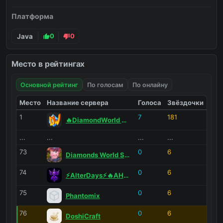
Платформа
Java
0
0
Место в рейтингах
Основной рейтинг
По голосам
По онлайну
Место
Название сервера
Голоса
Звёздочки
1
7
181
🔥DiamondWorld 🔥PrisonEvo 🔥
...
...
...
...
73
0
6
Diamonds World SMP
74
0
6
⚡AlterDays⚡🔥АНАРХИЯ🔥
75
0
6
Phantomix
76
0
6
DoshiCraft