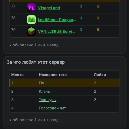
77
0
6
VisageLand
78
0
6
LeetMine - Полуванильная-анархия
79
0
6
VANILLTRUE Survival - Без читов
• обновлено 1 мин. назад
За что любят этот сервер
Место
Название тега
Лайки
1
Fly
2
2
Кланы
2
3
Текстуры
2
4
Голосовой чат
1
• обновлено 1 мин. назад