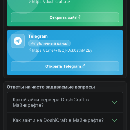
https://doshicraft.ru/
Открыть сайт
Telegram
публичный канал
https://t.me/+fEQjkDck0sthM2Ey
Открыть Telegram
Ответы на часто задаваемые вопросы
Какой айпи сервера DoshiCraft в
Майнкрафте?
Как зайти на DoshiCraft в Майнкрафте?