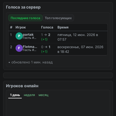
Голоса за сервер
Последние голоса
Топ голосующих
#
Игрок
Голоса
Время
partak
1
1
→
2
пятница, 12 июн. 2026 в
P
Гость #CWNX
(+1)
07:57
Fletmanlol
2
0
→
1
воскресенье, 07 июн. 2026
F
Гость #KDES
(+1)
в 18:42
• обновлено 1 мин. назад
Игроков онлайн
1 день
неделя
месяц