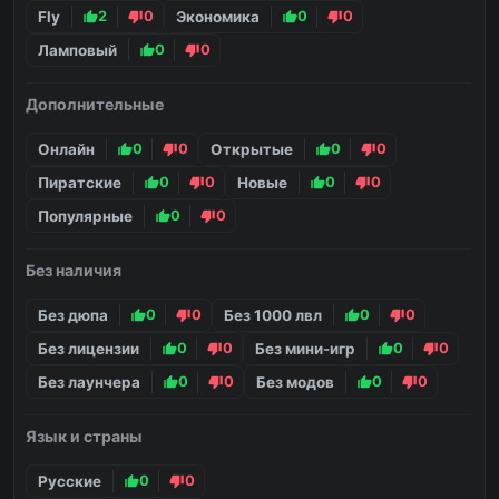
Fly
2
0
Экономика
0
0
Ламповый
0
0
Дополнительные
Онлайн
0
0
Открытые
0
0
Пиратские
0
0
Новые
0
0
Популярные
0
0
Без наличия
Без дюпа
0
0
Без 1000 лвл
0
0
Без лицензии
0
0
Без мини-игр
0
0
Без лаунчера
0
0
Без модов
0
0
Язык и страны
Русские
0
0