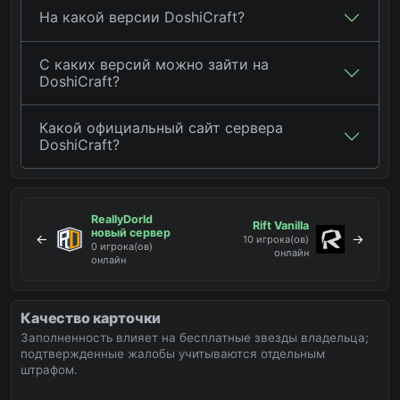
На какой версии DoshiCraft?
С каких версий можно зайти на
DoshiCraft?
Какой официальный сайт сервера
DoshiCraft?
ReallyDorld
Rift Vanilla
новый сервер
←
→
10 игрока(ов)
0 игрока(ов)
онлайн
онлайн
Качество карточки
Заполненность влияет на бесплатные звезды владельца;
подтвержденные жалобы учитываются отдельным
штрафом.