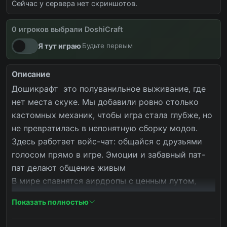
Сейчас у сервера нет скриншотов.
0 игроков выбрали DoshiCraft
вайпы
новости
снова онлайн
Я тут играю
Будьте первым
Описание
Дошикрафт  это полуванильное выживание, где 
нет места скуке. Мы добавили ровно столько 
кастомных механик, чтобы игра стала глубже, но 
не превратилась в непонятную сборку модов. 
Здесь работает войс-чат: общайся с друзьями 
голосом прямо в игре. Эмоции и забавный пат-
пат делают общение живым

В мире спавнятся аирдропы с ценным лутом, 
есть уникальная броня и оружие, а также своя 
Показать полностью
экономика.

На сервере есть донат - включая тот, что даёт 