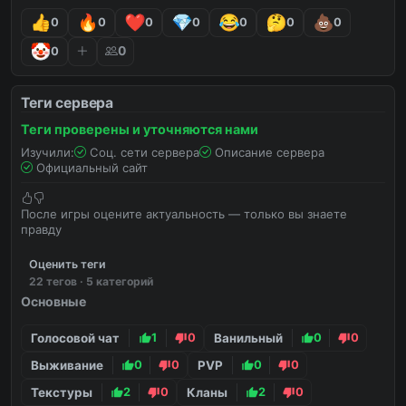
полёт и даже годмод. Но даже с этим у нас 
0
0
0
0
0
0
0
весело и честно.

0
0
Заваривай дошик, залетай на Дошикрафт и 
погружайся с головой в новые приключения. 
Теги сервера
Ждём! 🍜
Теги проверены и уточняются нами
Изучили:
Соц. сети сервера
Описание сервера
Официальный сайт
После игры оцените актуальность — только вы знаете
правду
Оценить теги
22 тегов · 5 категорий
Основные
Голосовой чат
1
0
Ванильный
0
0
Выживание
0
0
PVP
0
0
Текстуры
2
0
Кланы
2
0